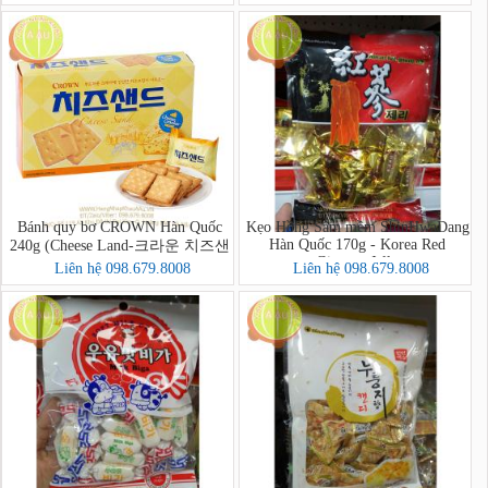
Bánh quy bơ CROWN Hàn Quốc
Kẹo Hồng Sâm mềm ShinHwaDang
Hàn Quốc 170g - Korea Red
240g (Cheese Land-크라운 치즈샌
Ginseng Jelly
드)
Liên hệ 098.679.8008
Liên hệ 098.679.8008