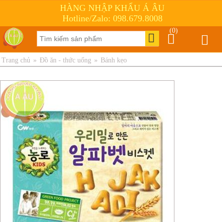
HÀNG NHẬP KHẨU Á ÂU
Hotline/Zalo: 098.679.8008
(0)
Trang chủ
»
Đồ ăn - thức uống
»
Bánh kẹo