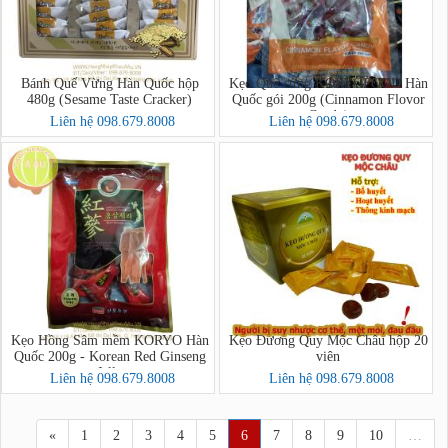
Bánh Quế Vừng Hàn Quốc hộp
Kẹo Quế cứng KORYOFOOD Hàn
480g (Sesame Taste Cracker)
Quốc gói 200g (Cinnamon Flovor
Candy)
Liên hệ 098.679.8008
Liên hệ 098.679.8008
Kẹo Hồng Sâm mềm KORYO Hàn
Kẹo Đương Quy Mộc Châu hộp 20
Quốc 200g - Korean Red Ginseng
viên
Jelly
Liên hệ 098.679.8008
Liên hệ 098.679.8008
«
1
2
3
4
5
6
7
8
9
10
…