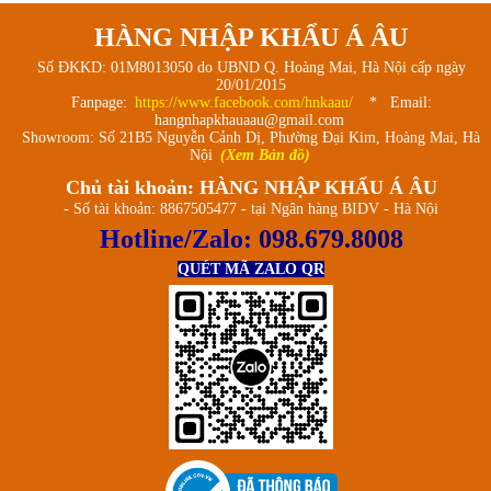
HÀNG NHẬP KHẨU Á ÂU
Số ĐKKD: 01M8013050 do UBND Q. Hoàng Mai, Hà Nội cấp ngày
20/01/2015
Fanpage:
https://www.facebook.com/hnkaau/
* Email:
hangnhapkhauaau@gmail.com
Showroom: Số 21B5 Nguyễn Cảnh Dị, Phường Đại Kim, Hoàng Mai, Hà
Nội
(Xem Bản đồ)
Chủ tài khoản: HÀNG NHẬP KHẨU Á ÂU
- Số tài khoản: 8867505477 - tại Ngân hàng BIDV - Hà Nội
Hotline/Zalo:
098.679.8008
QUÉT MÃ ZALO QR