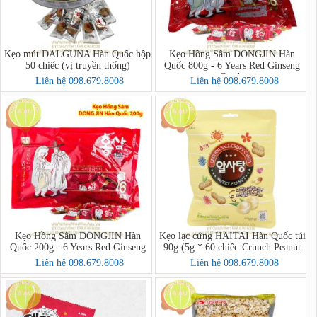
Kẹo mút DALGUNA Hàn Quốc hộp
Kẹo Hồng Sâm DONGJIN Hàn
50 chiếc (vị truyền thống)
Quốc 800g - 6 Years Red Ginseng
Candy
Liên hệ 098.679.8008
Liên hệ 098.679.8008
Kẹo Hồng Sâm DONGJIN Hàn
Kẹo lạc cứng HAITAI Hàn Quốc túi
Quốc 200g - 6 Years Red Ginseng
90g (5g * 60 chiếc-Crunch Peanut
Candy
Candy)
Liên hệ 098.679.8008
Liên hệ 098.679.8008