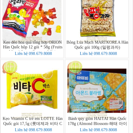
Kẹo dẻo hoa quả tổng hợp ORION
Bỏng Lúa Mạch MARTKOREA Hàn
Hàn Quốc hộp 12 gói * 58g (Fruits
Quốc gói 100g (밀펑과자)
Mixed Sweet Gummy Jelly)
Liên hệ 098.679.8008
Liên hệ 098.679.8008
Kẹo Vitamin C trẻ em LOTTE Hàn
Bánh quy giòn HAITAI Hàn Quốc
Quốc gói 17,5g (롯데제과 비타 C
178g (Almond Blossom-해태 아이
박스)
비 아몬드블라썸)
Liên hệ 098.679.8008
Liên hệ 098.679.8008