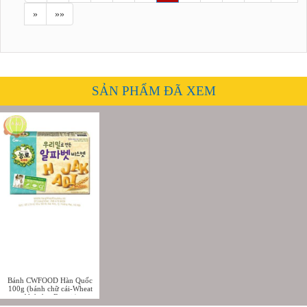
»
»»
SẢN PHẨM ĐÃ XEM
Bánh CWFOOD Hàn Quốc
100g (bánh chữ cái-Wheat
Alphabet Biscuit)