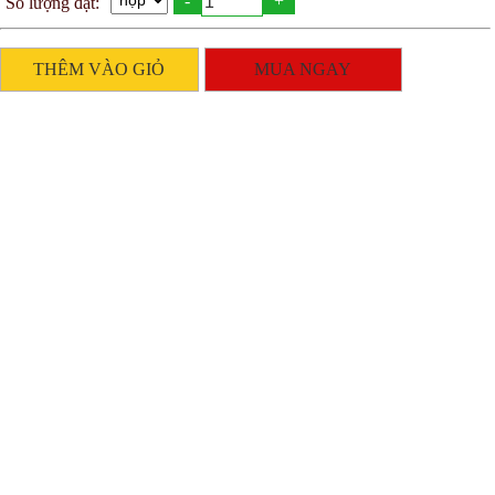
-
+
Số lượng đặt:
THÊM VÀO GIỎ
MUA NGAY