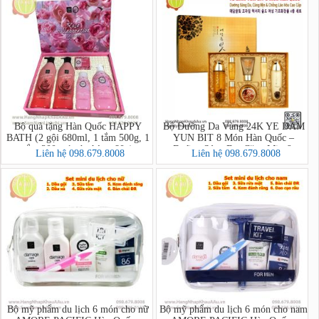
Bộ quà tặng Hàn Quốc HAPPY
Bộ Dưỡng Da Vàng 24K YE DAM
BATH (2 gội 680ml, 1 tắm 500g, 1
YUN BIT 8 Món Hàn Quốc –
tắm 200g, 1 xà phòng 80g)
Dưỡng Sáng Da, Căng Mịn &
Liên hệ 098.679.8008
Liên hệ 098.679.8008
Chống Lão Hóa Cao Cấp
Bộ mỹ phẩm du lịch 6 món cho nữ
Bộ mỹ phẩm du lịch 6 món cho nam