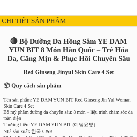
CHI TIẾT SẢN PHẨM
🔴 Bộ Dưỡng Da Hồng Sâm YE DAM
YUN BIT 8 Món Hàn Quốc – Trẻ Hóa
Da, Căng Mịn & Phục Hồi Chuyên Sâu
Red Ginseng Jinyul Skin Care 4 Set
📦 Quy cách sản phẩm
Tên sản phẩm: YE DAM YUN BIT Red Ginseng Jin Yul Woman
Skin Care 4 Set
Bộ mỹ phẩm dưỡng da chuyên sâu: 8 món – liệu trình chăm sóc da
toàn diện
Thương hiệu: YE DAM YUN BIT (예담윤빛)
Nhà sản xuất: 한국 C&B