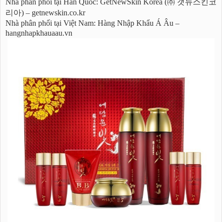
Nhà phân phối tại Hàn Quốc: GetNewSkin Korea (㈜ 갯뉴스킨코
리아) – getnewskin.co.kr
Nhà phân phối tại Việt Nam: Hàng Nhập Khẩu Á Âu –
hangnhapkhauaau.vn