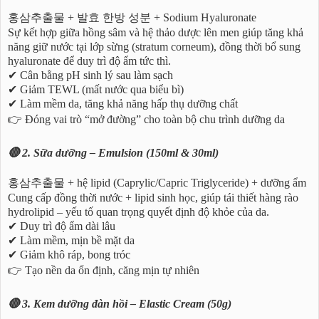
홍삼추출물 + 발효 한방 성분 + Sodium Hyaluronate
Sự kết hợp giữa hồng sâm và hệ thảo dược lên men giúp tăng khả
năng giữ nước tại lớp sừng (stratum corneum), đồng thời bổ sung
hyaluronate để duy trì độ ẩm tức thì.
✔ Cân bằng pH sinh lý sau làm sạch
✔ Giảm TEWL (mất nước qua biểu bì)
✔ Làm mềm da, tăng khả năng hấp thụ dưỡng chất
👉 Đóng vai trò “mở đường” cho toàn bộ chu trình dưỡng da
🔴 2. Sữa dưỡng – Emulsion (150ml & 30ml)
홍삼추출물 + hệ lipid (Caprylic/Capric Triglyceride) + dưỡng ẩm
Cung cấp đồng thời nước + lipid sinh học, giúp tái thiết hàng rào
hydrolipid – yếu tố quan trọng quyết định độ khỏe của da.
✔ Duy trì độ ẩm dài lâu
✔ Làm mềm, mịn bề mặt da
✔ Giảm khô ráp, bong tróc
👉 Tạo nền da ổn định, căng mịn tự nhiên
🔴 3. Kem dưỡng đàn hồi – Elastic Cream (50g)