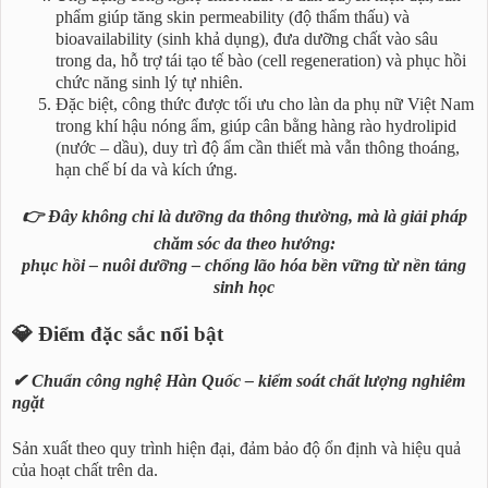
phẩm giúp tăng skin permeability (độ thẩm thấu) và
bioavailability (sinh khả dụng), đưa dưỡng chất vào sâu
trong da, hỗ trợ tái tạo tế bào (cell regeneration) và phục hồi
chức năng sinh lý tự nhiên.
Đặc biệt, công thức được tối ưu cho làn da phụ nữ Việt Nam
trong khí hậu nóng ẩm, giúp cân bằng hàng rào hydrolipid
(nước – dầu), duy trì độ ẩm cần thiết mà vẫn thông thoáng,
hạn chế bí da và kích ứng.
👉 Đây không chỉ là dưỡng da thông thường, mà là giải pháp
chăm sóc da theo hướng:
phục hồi – nuôi dưỡng – chống lão hóa bền vững từ nền tảng
sinh học
💎 Điểm đặc sắc nổi bật
✔ Chuẩn công nghệ Hàn Quốc – kiểm soát chất lượng nghiêm
ngặt
Sản xuất theo quy trình hiện đại, đảm bảo độ ổn định và hiệu quả
của hoạt chất trên da.