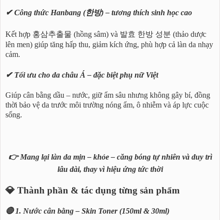
✔ Công thức Hanbang (한방) – tương thích sinh học cao
Kết hợp 홍삼추출물 (hồng sâm) và 발효 한방 성분 (thảo dược
lên men) giúp tăng hấp thu, giảm kích ứng, phù hợp cả làn da nhạy
cảm.
✔ Tối ưu cho da châu Á – đặc biệt phụ nữ Việt
Giúp cân bằng dầu – nước, giữ ẩm sâu nhưng không gây bí, đồng
thời bảo vệ da trước môi trường nóng ẩm, ô nhiễm và áp lực cuộc
sống.
👉 Mang lại làn da mịn – khỏe – căng bóng tự nhiên và duy trì
lâu dài, thay vì hiệu ứng tức thời
💎 Thành phần & tác dụng từng sản phẩm
🔴 1. Nước cân bằng – Skin Toner (150ml & 30ml)