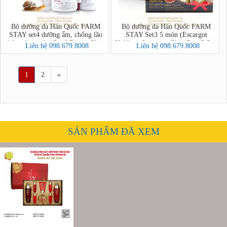
Bộ dưỡng da Hàn Quốc FARM
Bộ dưỡng da Hàn Quốc FARM
STAY set4 dưỡng ẩm, chống lão
STAY Set3 5 món (Escargot
hóa, tái tạo da (Snail Repair Skin
Noblesse Intensive Skin Care 3 Set)
Liên hệ 098.679.8008
Liên hệ 098.679.8008
Care 4 Set)
1
2
»
SẢN PHẨM ĐÃ XEM