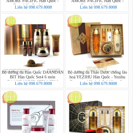
AMORE PACIFIC Hàn Quốc -
AMORE PACIFIC Hàn Quốc -
Travel Kit For Women
Travel Kit For Men
Liên hệ 098.679.8008
Liên hệ 098.679.8008
Bộ dưỡng da Hàn Quốc DAANDAN
Bộ dưỡng da Thảo Dược chống lão
BIT Hàn Quốc Set4 6 món
hoá YEZIHU Hàn Quốc - Yezihu
(DAANDANBIT STEM CELL
Fermented Herbal Gold 3pcs Set
Liên hệ 098.679.8008
Liên hệ 098.679.8008
PREMIUM SNAIL 4SET)