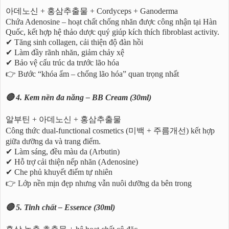
아데노신 + 홍삼추출물 + Cordyceps + Ganoderma
Chứa Adenosine – hoạt chất chống nhăn được công nhận tại Hàn
Quốc, kết hợp hệ thảo dược quý giúp kích thích fibroblast activity.
✔ Tăng sinh collagen, cải thiện độ đàn hồi
✔ Làm đầy rãnh nhăn, giảm chảy xệ
✔ Bảo vệ cấu trúc da trước lão hóa
👉 Bước “khóa ẩm – chống lão hóa” quan trọng nhất
🔴 4. Kem nền đa năng – BB Cream (30ml)
알부틴 + 아데노신 + 홍삼추출물
Công thức dual-functional cosmetics (미백 + 주름개선) kết hợp
giữa dưỡng da và trang điểm.
✔ Làm sáng, đều màu da (Arbutin)
✔ Hỗ trợ cải thiện nếp nhăn (Adenosine)
✔ Che phủ khuyết điểm tự nhiên
👉 Lớp nền mịn đẹp nhưng vẫn nuôi dưỡng da bên trong
🔴 5. Tinh chất – Essence (30ml)