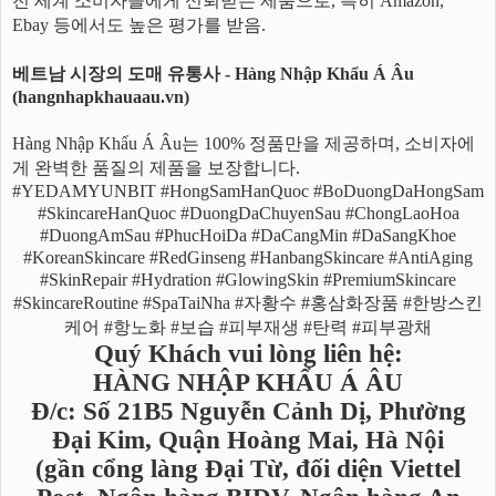
전 세계 소비자들에게 신뢰받는 제품으로, 특히 Amazon,
Ebay 등에서도 높은 평가를 받음.
베트남 시장의 도매 유통사 - Hàng Nhập Khẩu Á Âu
(hangnhapkhauaau.vn)
Hàng Nhập Khẩu Á Âu는 100% 정품만을 제공하며, 소비자에
게 완벽한 품질의 제품을 보장합니다.
#YEDAMYUNBIT #HongSamHanQuoc #BoDuongDaHongSam
#SkincareHanQuoc #DuongDaChuyenSau #ChongLaoHoa
#DuongAmSau #PhucHoiDa #DaCangMin #DaSangKhoe
#KoreanSkincare #RedGinseng #HanbangSkincare #AntiAging
#SkinRepair #Hydration #GlowingSkin #PremiumSkincare
#SkincareRoutine #SpaTaiNha #자황수 #홍삼화장품 #한방스킨
케어 #항노화 #보습 #피부재생 #탄력 #피부광채
Quý Khách vui lòng liên hệ:
HÀNG NHẬP KHẨU Á ÂU
Đ/c: Số 21B5 Nguyễn Cảnh Dị, Phường
Đại Kim, Quận Hoàng Mai, Hà Nội
(gần cổng làng Đại Từ, đối diện Viettel