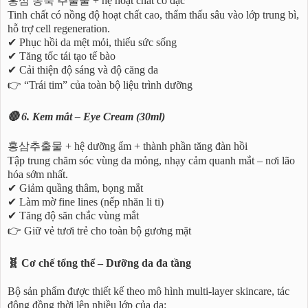
홍삼 농축 추출물 + hệ hoạt chất cô đặc
Tinh chất có nồng độ hoạt chất cao, thẩm thấu sâu vào lớp trung bì,
hỗ trợ cell regeneration.
✔ Phục hồi da mệt mỏi, thiếu sức sống
✔ Tăng tốc tái tạo tế bào
✔ Cải thiện độ sáng và độ căng da
👉 “Trái tim” của toàn bộ liệu trình dưỡng
🔴 6. Kem mắt – Eye Cream (30ml)
홍삼추출물 + hệ dưỡng ẩm + thành phần tăng đàn hồi
Tập trung chăm sóc vùng da mỏng, nhạy cảm quanh mắt – nơi lão
hóa sớm nhất.
✔ Giảm quầng thâm, bọng mắt
✔ Làm mờ fine lines (nếp nhăn li ti)
✔ Tăng độ săn chắc vùng mắt
👉 Giữ vẻ tươi trẻ cho toàn bộ gương mặt
🧬 Cơ chế tổng thể – Dưỡng da đa tầng
Bộ sản phẩm được thiết kế theo mô hình multi-layer skincare, tác
động đồng thời lên nhiều lớp của da: