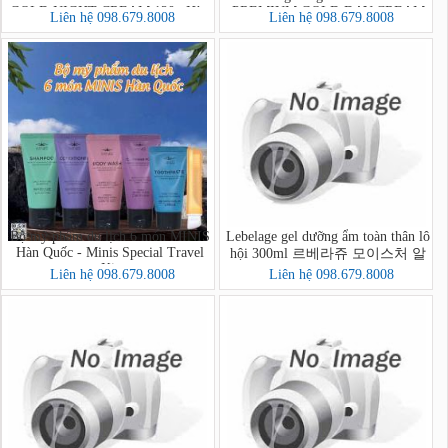
GOLD NIGHT CREAM 120g Hàn
PREMIUM GOLD DAY CREAM
Liên hệ 098.679.8008
Liên hệ 098.679.8008
Quốc
80g Hàn Quốc
Bộ mỹ phẩm du lịch 6 món MINIS
Lebelage gel dưỡng ẩm toàn thân lô
Hàn Quốc - Minis Special Travel
hội 300ml 르베라쥬 모이스처 알
Kit
로에 순도 100% 수딩젤
Liên hệ 098.679.8008
Liên hệ 098.679.8008