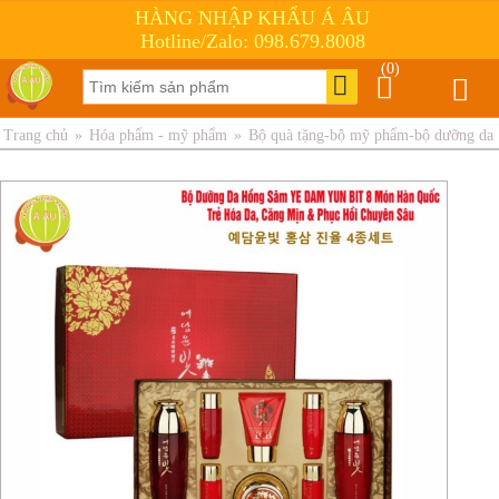
HÀNG NHẬP KHẨU Á ÂU
Hotline/Zalo: 098.679.8008
(0)
Trang chủ
»
Hóa phẩm - mỹ phẩm
»
Bộ quà tặng-bộ mỹ phẩm-bộ dưỡng da