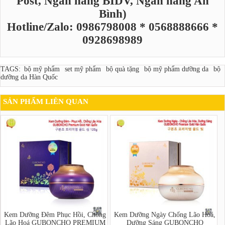
Post, Ngân hàng BIDV, Ngân hàng An
Bình)
Hotline/Zalo: 0986798008 * 0568888666 *
0928698989
TAGS:
bộ mỹ phẩm
set mỹ phẩm
bộ quà tặng
bộ mỹ phẩm dưỡng da
bộ
dưỡng da Hàn Quốc
SẢN PHẨM LIÊN QUAN
Kem Dưỡng Đêm Phục Hồi, Chống
Kem Dưỡng Ngày Chống Lão Hoá,
Lão Hoá GUBONCHO PREMIUM
Dưỡng Sáng GUBONCHO