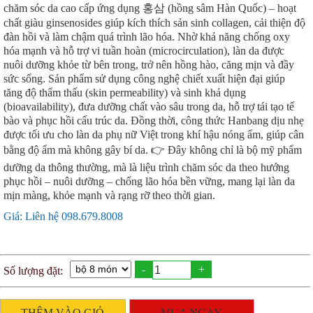
chăm sóc da cao cấp ứng dụng 홍삼 (hồng sâm Hàn Quốc) – hoạt
chất giàu ginsenosides giúp kích thích sản sinh collagen, cải thiện độ
đàn hồi và làm chậm quá trình lão hóa. Nhờ khả năng chống oxy
hóa mạnh và hỗ trợ vi tuần hoàn (microcirculation), làn da được
nuôi dưỡng khỏe từ bên trong, trở nên hồng hào, căng mịn và đầy
sức sống. Sản phẩm sử dụng công nghệ chiết xuất hiện đại giúp
tăng độ thẩm thấu (skin permeability) và sinh khả dụng
(bioavailability), đưa dưỡng chất vào sâu trong da, hỗ trợ tái tạo tế
bào và phục hồi cấu trúc da. Đồng thời, công thức Hanbang dịu nhẹ
được tối ưu cho làn da phụ nữ Việt trong khí hậu nóng ẩm, giúp cân
bằng độ ẩm mà không gây bí da. 👉 Đây không chỉ là bộ mỹ phẩm
dưỡng da thông thường, mà là liệu trình chăm sóc da theo hướng
phục hồi – nuôi dưỡng – chống lão hóa bền vững, mang lại làn da
mịn màng, khỏe mạnh và rạng rỡ theo thời gian.
Giá: Liên hệ 098.679.8008
-
+
Số lượng đặt:
THÊM VÀO GIỎ
MUA NGAY