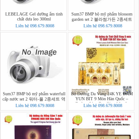
LEBELAGE Gel dưỡng ẩm tinh
Sum37 BMP bộ mỹ phẩm blossom
chất dưa leo 300ml
garden set 2 블라썸가든 2종세트
Liên hệ 098.679.8008
Liên hệ 098.679.8008
Sum37 BMP bộ mỹ phẩm waterfull
Bộ Dưỡng Da Vàng 24K YE DAM
YUN BIT 9 Món Hàn Quốc –
cấp nước set 2 워터-풀 2종세트 역
Dưỡng Sáng Da, Căng Mịn &
매팩
Liên hệ 098.679.8008
Liên hệ 098.679.8008
Chống Lão Hóa Cao Cấp