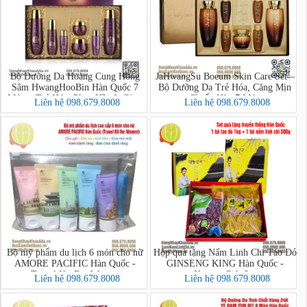
Bộ Dưỡng Da Hoàng Cung Hồng
JaHwangSu Boeum Skin Care Set –
Sâm HwangHooBin Hàn Quốc 7
Bộ Dưỡng Da Trẻ Hóa, Căng Mịn
Món – Trẻ Hóa, Phục Hồi & Căng
Chuẩn Hàn 7 Món
Liên hệ 098.679.8008
Liên hệ 098.679.8008
Mịn Làn Da
Bộ mỹ phẩm du lịch 6 món cho nữ
Hộp quà tặng Nấm Linh Chi Táo Đỏ
AMORE PACIFIC Hàn Quốc -
GINSENG KING Hàn Quốc -
Travel Kit For Women
Korean Gift Set
Liên hệ 098.679.8008
Liên hệ 098.679.8008