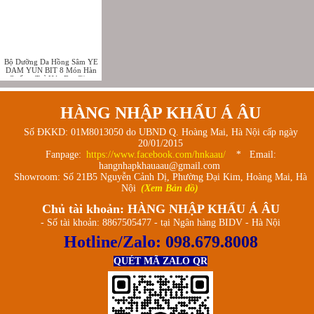
Bộ Dưỡng Da Hồng Sâm YE
DAM YUN BIT 8 Món Hàn
Quốc – Trẻ Hóa Da, Căng
Mịn & Phục Hồi Chuyên Sâu
HÀNG NHẬP KHẨU Á ÂU
Số ĐKKD: 01M8013050 do UBND Q. Hoàng Mai, Hà Nội cấp ngày
20/01/2015
Fanpage:
https://www.facebook.com/hnkaau/
* Email:
hangnhapkhauaau@gmail.com
Showroom: Số 21B5 Nguyễn Cảnh Dị, Phường Đại Kim, Hoàng Mai, Hà
Nội
(Xem Bản đồ)
Chủ tài khoản: HÀNG NHẬP KHẨU Á ÂU
- Số tài khoản: 8867505477 - tại Ngân hàng BIDV - Hà Nội
Hotline/Zalo:
098.679.8008
QUÉT MÃ ZALO QR