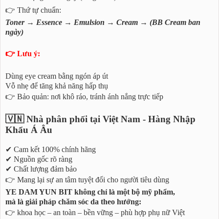
👉 Thứ tự chuẩn:
Toner → Essence → Emulsion → Cream → (BB Cream ban
ngày)
👉 Lưu ý:
Dùng eye cream bằng ngón áp út
Vỗ nhẹ để tăng khả năng hấp thụ
👉 Bảo quản: nơi khô ráo, tránh ánh nắng trực tiếp
🇻🇳 Nhà phân phối tại Việt Nam - Hàng Nhập
Khẩu Á Âu
✔ Cam kết 100% chính hãng
✔ Nguồn gốc rõ ràng
✔ Chất lượng đảm bảo
👉 Mang lại sự an tâm tuyệt đối cho người tiêu dùng
YE DAM YUN BIT không chỉ là một bộ mỹ phẩm,
mà là giải pháp chăm sóc da theo hướng:
👉 khoa học – an toàn – bền vững – phù hợp phụ nữ Việt