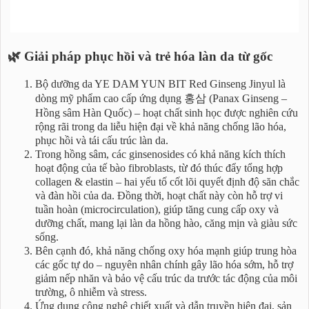
🌿 Giải pháp phục hồi và trẻ hóa làn da từ gốc
Bộ dưỡng da YE DAM YUN BIT Red Ginseng Jinyul là
dòng mỹ phẩm cao cấp ứng dụng 홍삼 (Panax Ginseng –
Hồng sâm Hàn Quốc) – hoạt chất sinh học được nghiên cứu
rộng rãi trong da liễu hiện đại về khả năng chống lão hóa,
phục hồi và tái cấu trúc làn da.
Trong hồng sâm, các ginsenosides có khả năng kích thích
hoạt động của tế bào fibroblasts, từ đó thúc đẩy tổng hợp
collagen & elastin – hai yếu tố cốt lõi quyết định độ săn chắc
và đàn hồi của da. Đồng thời, hoạt chất này còn hỗ trợ vi
tuần hoàn (microcirculation), giúp tăng cung cấp oxy và
dưỡng chất, mang lại làn da hồng hào, căng mịn và giàu sức
sống.
Bên cạnh đó, khả năng chống oxy hóa mạnh giúp trung hòa
các gốc tự do – nguyên nhân chính gây lão hóa sớm, hỗ trợ
giảm nếp nhăn và bảo vệ cấu trúc da trước tác động của môi
trường, ô nhiễm và stress.
Ứng dụng công nghệ chiết xuất và dẫn truyền hiện đại, sản