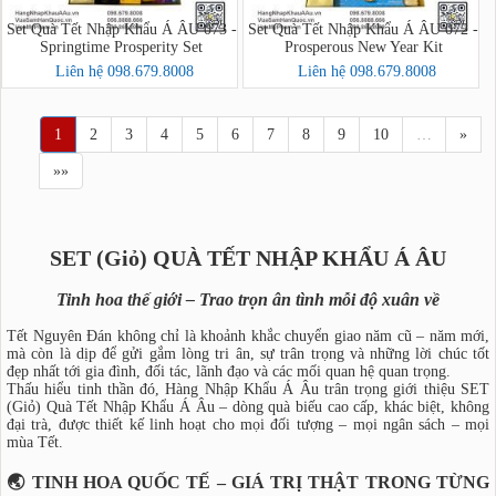
Set Quà Tết Nhập Khẩu Á ÂU 073 -
Set Quà Tết Nhập Khẩu Á ÂU 072 -
Springtime Prosperity Set
Prosperous New Year Kit
Liên hệ 098.679.8008
Liên hệ 098.679.8008
1
2
3
4
5
6
7
8
9
10
…
»
»»
SET (Giỏ) QUÀ TẾT NHẬP KHẨU Á ÂU
Tinh hoa thế giới – Trao trọn ân tình mỗi độ xuân về
Tết Nguyên Đán không chỉ là khoảnh khắc chuyển giao năm cũ – năm mới,
mà còn là dịp để gửi gắm lòng tri ân, sự trân trọng và những lời chúc tốt
đẹp nhất tới gia đình, đối tác, lãnh đạo và các mối quan hệ quan trọng.
Thấu hiểu tinh thần đó, Hàng Nhập Khẩu Á Âu trân trọng giới thiệu SET
(Giỏ) Quà Tết Nhập Khẩu Á Âu – dòng quà biếu cao cấp, khác biệt, không
đại trà, được thiết kế linh hoạt cho mọi đối tượng – mọi ngân sách – mọi
mùa Tết.
🌏 TINH HOA QUỐC TẾ – GIÁ TRỊ THẬT TRONG TỪNG