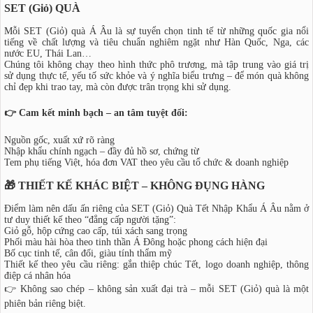
SET (Giỏ) QUÀ
Mỗi SET (Giỏ) quà Á Âu là sự tuyển chọn tinh tế từ những quốc gia nổi
tiếng về chất lượng và tiêu chuẩn nghiêm ngặt như Hàn Quốc, Nga, các
nước EU, Thái Lan…
Chúng tôi không chạy theo hình thức phô trương, mà tập trung vào giá trị
sử dụng thực tế, yếu tố sức khỏe và ý nghĩa biểu trưng – để món quà không
chỉ đẹp khi trao tay, mà còn được trân trọng khi sử dụng.
👉 Cam kết minh bạch – an tâm tuyệt đối:
Nguồn gốc, xuất xứ rõ ràng
Nhập khẩu chính ngạch – đầy đủ hồ sơ, chứng từ
Tem phụ tiếng Việt, hóa đơn VAT theo yêu cầu tổ chức & doanh nghiệp
🎁 THIẾT KẾ KHÁC BIỆT – KHÔNG ĐỤNG HÀNG
Điểm làm nên dấu ấn riêng của SET (Giỏ) Quà Tết Nhập Khẩu Á Âu nằm ở
tư duy thiết kế theo “đẳng cấp người tặng”:
Giỏ gỗ, hộp cứng cao cấp, túi xách sang trọng
Phối màu hài hòa theo tinh thần Á Đông hoặc phong cách hiện đại
Bố cục tinh tế, cân đối, giàu tính thẩm mỹ
Thiết kế theo yêu cầu riêng: gắn thiệp chúc Tết, logo doanh nghiệp, thông
điệp cá nhân hóa
👉 Không sao chép – không sản xuất đại trà – mỗi SET (Giỏ) quà là một
phiên bản riêng biệt.