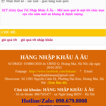
📦 Nhận thiết kế – sản xuất – giao hàng toàn quốc
SET (Giỏ) Quà Tết Nhập Khẩu Á Âu – Mỗi món quà là một lời chúc trọn
vẹn cho năm mới an khang & thịnh vượng.
CHỦ ĐỀ:
giỏ quà tết
giỏ quà tết nhập khẩu
HÀNG NHẬP KHẨU Á ÂU
Số ĐKKD: 01M8013050 do UBND Q. Hoàng Mai, Hà Nội cấp ngày
20/01/2015
Fanpage:
https://www.facebook.com/hnkaau/
* Email:
hangnhapkhauaau@gmail.com
Showroom: Số 21B5 Nguyễn Cảnh Dị, Phường Đại Kim, Hoàng Mai, Hà
Nội
(Xem Bản đồ)
Chủ tài khoản: HÀNG NHẬP KHẨU Á ÂU
- Số tài khoản: 8867505477 - tại Ngân hàng BIDV - Hà Nội
Hotline/Zalo:
098.679.8008