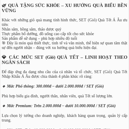
🌿 QUÀ TẶNG SỨC KHỎE – XU HƯỚNG QUÀ BIẾU BỀN
VỮNG
Khác với những giỏ quà mang tính hình thức, SET (Giỏ) Quà Tết Á Âu ưu
tiên:
Nhân sâm, hồng sâm, thảo dược quý
Thực phẩm bổ dưỡng, đồ uống cao cấp tốt cho sức khỏe
Sản phẩm dễ sử dụng – phù hợp nhiều độ tuổi
🎯 Đây là món quà thiết thực, tinh tế và văn minh, thể hiện sự quan tâm thật
sự đến người nhận – đúng với xu hướng quà biếu hiện đại.
💎 CÁC MỨC SET (Giỏ) QUÀ TẾT – LINH HOẠT THEO
NGÂN SÁCH
Để đáp ứng đa dạng nhu cầu của cá nhân và tổ chức, SET (Giỏ) Quà Tết
Nhập Khẩu Á Âu được chia thành 4 phân khúc rõ ràng:
🔹 Mức Phổ thông: 300.000đ – dưới 2.000.000đ / SET (Giỏ)
Phù hợp biếu gia đình, người thân, nhân viên, quà Tết số lượng lớn.
🔹 Mức Premium: Trên 2.000.000đ – dưới 10.000.000đ / SET (Giỏ)
Lựa chọn lý tưởng cho doanh nghiệp, khách hàng quan trọng, quản lý cấp
trung.