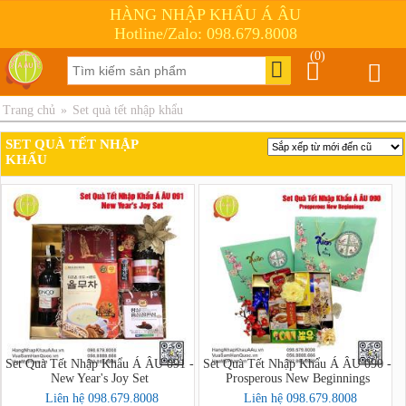
HÀNG NHẬP KHẨU Á ÂU
Hotline/Zalo: 098.679.8008
(0)
Trang chủ
»
Set quà tết nhập khẩu
SET QUÀ TẾT NHẬP
KHẨU
Set Quà Tết Nhập Khẩu Á ÂU 091 -
Set Quà Tết Nhập Khẩu Á ÂU 090 -
New Year's Joy Set
Prosperous New Beginnings
Liên hệ 098.679.8008
Liên hệ 098.679.8008