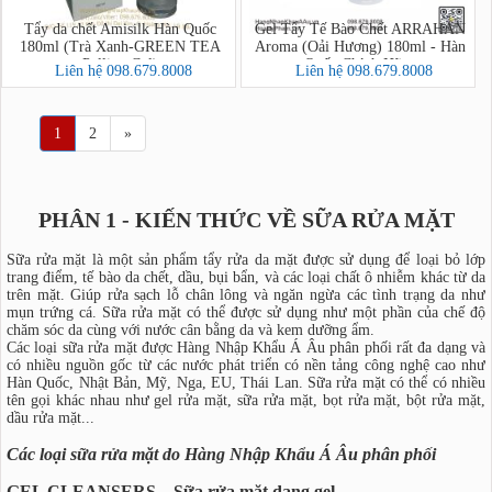
Tẩy da chết Amisilk Hàn Quốc
Gel Tẩy Tế Bào Chết ARRAHAN
180ml (Trà Xanh-GREEN TEA
Aroma (Oải Hương) 180ml - Hàn
Pelling Gel)
Quốc Chính Hãng
Liên hệ 098.679.8008
Liên hệ 098.679.8008
1
2
»
PHÂN 1 - KIẾN THỨC VỀ SỮA RỬA MẶT
Sữa rửa mặt là một sản phẩm tẩy rửa da mặt được sử dụng để loại bỏ lớp
trang điểm, tế bào da chết, dầu, bụi bẩn, và các loại chất ô nhiễm khác từ da
trên mặt. Giúp rửa sạch lỗ chân lông và ngăn ngừa các tình trạng da như
mụn trứng cá. Sữa rửa mặt có thể được sử dụng như một phần của chế độ
chăm sóc da cùng với nước cân bằng da và kem dưỡng ẩm.
Các loại sữa rửa mặt được Hàng Nhập Khẩu Á Âu phân phối rất đa dạng và
có nhiều nguồn gốc từ các nước phát triển có nền tảng công nghệ cao như
Hàn Quốc, Nhật Bản, Mỹ, Nga, EU, Thái Lan. Sữa rửa mặt có thể có nhiều
tên gọi khác nhau như gel rửa mặt, sữa rửa mặt, bọt rửa mặt, bột rửa mặt,
dầu rửa mặt...
Các loại sữa rửa mặt do Hàng Nhập Khẩu Á Âu phân phối
GEL CLEANSERS – Sữa rửa mặt dạng gel