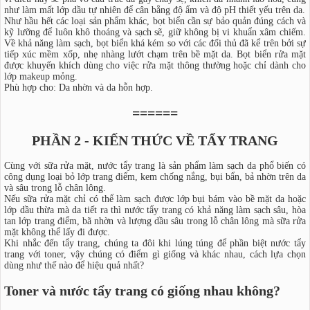
như làm mất lớp dầu tự nhiên để cân bằng độ ẩm và độ pH thiết yếu trên da.
Như hầu hết các loại sản phẩm khác, bọt biển cần sự bảo quản đúng cách và
kỹ lưỡng để luôn khô thoáng và sạch sẽ, giữ không bị vi khuẩn xâm chiếm.
Về khả năng làm sạch, bọt biển khá kém so với các đối thủ đã kể trên bởi sự
tiếp xúc mềm xốp, nhẹ nhàng lướt chạm trên bề mặt da. Bọt biển rửa mặt
được khuyến khích dùng cho việc rửa mặt thông thường hoặc chỉ dành cho
lớp makeup mỏng.
Phù hợp cho: Da nhờn và da hỗn hợp.
======
PHẦN 2 - KIẾN THỨC VỀ TẨY TRANG
Cùng với sữa rửa mặt, nước tẩy trang là sản phẩm làm sạch da phổ biến có
công dụng loại bỏ lớp trang điểm, kem chống nắng, bụi bẩn, bả nhờn trên da
và sâu trong lỗ chân lông.
Nếu sữa rửa mặt chỉ có thể làm sạch được lớp bụi bám vào bề mặt da hoặc
lớp dầu thừa mà da tiết ra thì nước tẩy trang có khả năng làm sạch sâu, hòa
tan lớp trang điểm, bã nhờn và lượng dầu sâu trong lỗ chân lông mà sữa rửa
mặt không thể lấy đi được.
Khi nhắc đến tẩy trang, chúng ta đôi khi lúng túng để phần biệt nước tẩy
trang với toner, vậy chúng có điểm gì giống và khác nhau, cách lựa chọn
dùng như thế nào để hiệu quả nhất?
Toner và nước tẩy trang có giống nhau không?