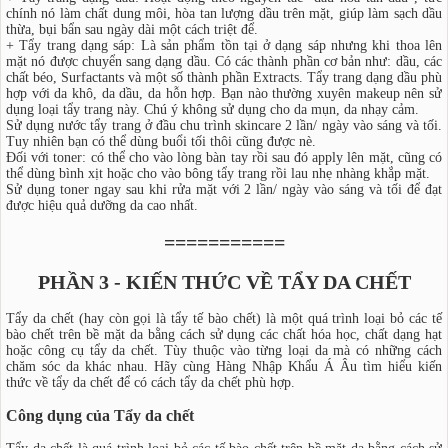
chính nó làm chất dung môi, hòa tan lượng dầu trên mặt, giúp làm sạch dầu
thừa, bụi bẩn sau ngày dài một cách triệt để.
+ Tẩy trang dạng sáp: Là sản phẩm tồn tại ở dạng sáp nhưng khi thoa lên
mặt nó được chuyển sang dạng dầu. Có các thành phần cơ bản như: dầu, các
chất béo, Surfactants và một số thành phần Extracts. Tẩy trang dạng dầu phù
hợp với da khô, da dầu, da hỗn hợp. Bạn nào thường xuyên makeup nên sử
dụng loại tẩy trang này. Chú ý không sử dụng cho da mụn, da nhạy cảm.
Sử dụng nước tẩy trang ở đầu chu trình skincare 2 lần/ ngày vào sáng và tối.
Tuy nhiên bạn có thể dùng buổi tối thôi cũng được nè.
Đối với toner: có thể cho vào lòng bàn tay rồi sau đó apply lên mặt, cũng có
thể dùng bình xịt hoặc cho vào bông tẩy trang rồi lau nhẹ nhàng khắp mặt.
Sử dụng toner ngay sau khi rửa mặt với 2 lần/ ngày vào sáng và tối để đạt
được hiệu quả dưỡng da cao nhất.
===========
PHẦN 3 - KIẾN THỨC VỀ TẨY DA CHẾT
Tẩy da chết (hay còn gọi là tẩy tế bào chết) là một quá trình loại bỏ các tế
bào chết trên bề mặt da bằng cách sử dụng các chất hóa học, chất dạng hạt
hoặc công cụ tẩy da chết. Tùy thuộc vào từng loại da mà có những cách
chăm sóc da khác nhau. Hãy cùng Hàng Nhập Khẩu Á Âu tìm hiểu kiến
thức về tẩy da chết để có cách tẩy da chết phù hợp.
Công dụng của Tẩy da chết