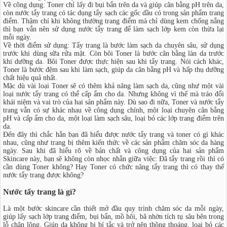
Về công dụng: Toner chỉ lấy đi bụi bẩn trên da và giúp cân bằng pH trên da,
còn nước tẩy trang có tác dụng tẩy sạch các gốc dầu có trong sản phẩm trang
điểm. Thậm chí khi không thường trang điểm mà chỉ dùng kem chống nắng
thì bạn vẫn nên sử dụng nước tẩy trang để làm sạch lớp kem còn thừa lại
mỗi ngày.
Về thời điểm sử dụng: Tẩy trang là bước làm sạch da chuyên sâu, sử dụng
trước khi dùng sữa rửa mặt. Còn bôi Toner là bước cân bằng làn da trước
khi dưỡng da. Bôi Toner được thực hiện sau khi tẩy trang. Nói cách khác,
Toner là bước đệm sau khi làm sạch, giúp da cân bằng pH và hấp thụ dưỡng
chất hiệu quả nhất.
Mặc dù vài loại Toner sẽ có thêm khả năng làm sạch da, cũng như một vài
loại nước tẩy trang có thể cấp ẩm cho da. Nhưng không vì thế mà tráo đổi
khái niệm và vai trò của hai sản phẩm này. Dù sao đi nữa, Toner và nước tẩy
trang vẫn có sự khác nhau về công dụng chính, một loại chuyên cân bằng
pH và cấp ẩm cho da, một loại làm sạch sâu, loại bỏ các lớp trang điểm trên
da.
Đến đây thì chắc hẳn bạn đã hiểu được nước tẩy trang và toner có gì khác
nhau, cũng như trang bị thêm kiến thức về các sản phẩm chăm sóc da hàng
ngày. Sau khi đã hiểu rõ về bản chất và công dụng của hai sản phẩm
Skincare này, bạn sẽ không còn nhọc nhằn giữa việc: Đã tẩy trang rồi thì có
cần dùng Toner không? Hay Toner có chức năng tẩy trang thì có thay thế
nước tẩy trang được không?
Nước tẩy trang là gì?
Là một bước skincare cần thiết mở đầu quy trình chăm sóc da mỗi ngày,
giúp lấy sạch lớp trang điểm, bụi bẩn, mồ hôi, bã nhờn tích tụ sâu bên trong
lỗ chân lông. Giúp da không bị bí tắc và trở nên thông thoáng, loại bỏ các