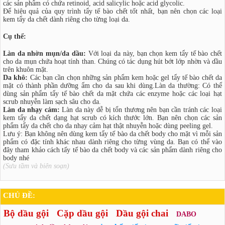
các sản phẩm có chứa retinoid, acid salicylic hoặc acid glycolic.
Để hiệu quả của quy trình tẩy tế bào chết tốt nhất, bạn nên chọn các loại
kem tẩy da chết dành riêng cho từng loại da.
Cụ thể:
Làn da nhờn mụn/da dầu:
Với loại da này, bạn chọn kem tẩy tế bào chết
cho da mụn chứa hoạt tính than. Chúng có tác dụng hút bớt lớp nhờn và dầu
trên khuôn mặt.
Da khô:
Các bạn cần chọn những sản phẩm kem hoặc gel tẩy tế bào chết da
mặt có thành phần dưỡng ẩm cho da sau khi dùng.Làn da thường: Có thể
dùng sản phẩm tẩy tế bào chết da mặt chứa các enzyme hoặc các loại hạt
scrub nhuyễn làm sạch sâu cho da.
Làn da nhạy cảm:
Làn da này dễ bị tổn thương nên bạn cần tránh các loại
kem tẩy da chết dạng hạt scrub có kích thước lớn. Bạn nên chọn các sản
phẩm tẩy da chết cho da nhạy cảm hạt thật nhuyễn hoặc dùng peeling gel.
Lưu ý: Bạn không nên dùng kem tẩy tế bào da chết body cho mặt vì mỗi sản
phẩm có đặc tính khác nhau dành riêng cho từng vùng da. Bạn có thể vào
đây tham khảo cách tấy tế bào da chết body và các sản phẩm dành riêng cho
body nhé
(Sưu tầm và biên soạn)
CHỦ ĐỀ:
Bộ dầu gội
Cặp dầu gội
Dầu gội chai
DABO