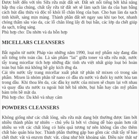
Được biết đến với tên Sữa rửa mặt đất sét. Đất sét nổi tiếng bởi khả năng
hấp thụ của chúng, chất tẩy rửa từ đất sét sẽ làm sạch làn da của bạn bằng
cách hút dầu thừa và độc tố khỏi lỗ chân lông của bạn. Cho bạn làn da sạch
tinh khiết, sáng mịn màng. Thành phần đất sét ngay sau khi tạo bọt, nhanh
chóng thấm sâu vào da, các lỗ chân lông lấy đi bụi bẩn, các lớp da chết giúp
da sạch, trắng sáng.
Phù hợp cho: Da nhờn và da hỗn hợp
MICELLARS CLEANSERS
Bắt nguồn từ nước Pháp vào những năm 1990, loại mỹ phẩm này đang dần
nổi tiếng trên toàn cầu. Là sản phẩm “lai” giữa toner và sữa rửa mặt, nước
tẩy trang micellar tích hợp những đặc tính ưu việt nhất giúp loại bỏ hoàn
toàn bụi bẩn mà không hề gây kích ứng da.
Cái tên nước tẩy trang micellar xuất phát từ phân tử mixen có trong sản
phẩm. Mixen là nhóm phân tử nano có đầu ưa nước và đuôi kỵ nước hòa tan
trong dầu. Khi thoa lên da, các đầu kỵ nước của mixen sẽ chụm lại với nhau
và quay đầu ưa nước ra ngoài hút hết bã nhờn, bụi bẩn hay cặn mỹ phẩm
bám trên bề mặt da.
Phù hợp cho: Da khô và nhạy cảm
POWDERS CLEANSERS
Không giống như các chất lỏng, sửa rửa mặt dạng bột thường được làm bởi
nhiều thành phần tự nhiên – chủ yếu là bởi vì chúng dễ bảo quản hơn rất
nhiều so với các chất lỏng có hiệu quả tương tự nên không cần cho thêm
chất bảo quản hóa học. Thành phần thường gặp bao gồm các chất tẩy tế bào
chết thực vật và enzym thực vật, cũng như bột khoáng sản. Điều này thật sự