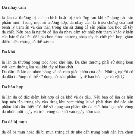
Da nhạy cảm
là làn da thường bị châm chích hoặc bị kích ứng sau khi sử dụng các sản
phẩm mới. Trong một số trường hợp, da nhạy cảm là triệu chứng của một
bệnh lý tiềm ẩn và cần thận trọng khi sử dụng cả sản phẩm hóa học để tẩy
da chết. Nếu bạn là người có làn da nhạy cảm tốt nhất nên tham khảo ý kiến
của bác sĩ da liễu để lựa chọn được phương pháp tẩy da chết phù hợp, giảm
thiểu biến chứng có thể xảy ra.
Da khô
là làn da thường bong tróc hoặc khô ráp. Da khô thường phải sử dụng kèm
với kem dưỡng ẩm sau khi tẩy tế bào chết.
Da dầu: là làn da nhờn bóng và có cảm giác nhờn của dầu. Những người có
da dầu thường có thể sử dụng các sản phẩm tẩy tế bào hóa học và vật lý.
Da hỗn hợp
là làn da có đặc điểm kết hợp cả da khô và da dầu. Nếu bạn có làn da hỗn
hợp nên tập trung tẩy vào từng khu vực riêng lẻ và phải thay thế các sản
phẩm khi cần thiết. Có thể sử dụng sản phẩm tẩy da chết hóa học trên vùng
da nhờn một ngày và trên vùng da khô vào ngày hôm sau.
Da dễ bị mụn
da dễ bị mụn hoặc đã bị mụn trứng cá từ nhẹ đến trung bình nên lựa chọn