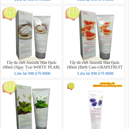
Foam)
Tẩy da chết Amisilk Hàn Quốc
Tẩy da chết Amisilk Hàn Quốc
180ml (Ngọc Trai-WHITE PEARL
180ml (Bưởi Cam-GRAPEFRUIT
Pelling Gel)
Pelling Gel)
Liên hệ 098.679.8008
Liên hệ 098.679.8008