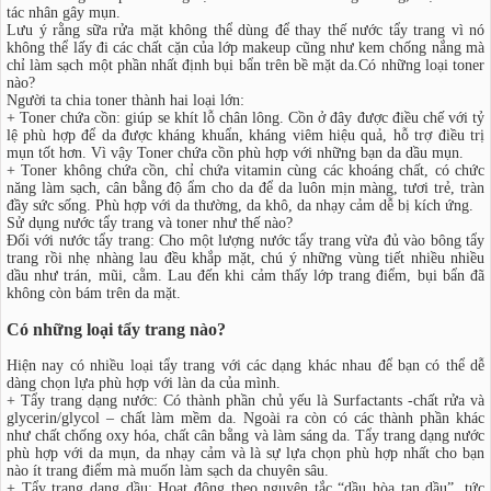
tác nhân gây mụn.
Lưu ý rằng sữa rửa mặt không thể dùng để thay thế nước tẩy trang vì nó
không thể lấy đi các chất cặn của lớp makeup cũng như kem chống nắng mà
chỉ làm sạch một phần nhất định bụi bẩn trên bề mặt da.Có những loại toner
nào?
Người ta chia toner thành hai loại lớn:
+ Toner chứa cồn: giúp se khít lỗ chân lông. Cồn ở đây được điều chế với tỷ
lệ phù hợp để da được kháng khuẩn, kháng viêm hiệu quả, hỗ trợ điều trị
mụn tốt hơn. Vì vậy Toner chứa cồn phù hợp với những bạn da dầu mụn.
+ Toner không chứa cồn, chỉ chứa vitamin cùng các khoáng chất, có chức
năng làm sạch, cân bằng độ ẩm cho da để da luôn mịn màng, tươi trẻ, tràn
đầy sức sống. Phù hợp với da thường, da khô, da nhạy cảm dễ bị kích ứng.
Sử dụng nước tẩy trang và toner như thế nào?
Đối với nước tẩy trang: Cho một lượng nước tẩy trang vừa đủ vào bông tẩy
trang rồi nhẹ nhàng lau đều khắp mặt, chú ý những vùng tiết nhiều nhiều
dầu như trán, mũi, cằm. Lau đến khi cảm thấy lớp trang điểm, bụi bẩn đã
không còn bám trên da mặt.
Có những loại tẩy trang nào?
Hiện nay có nhiều loại tẩy trang với các dạng khác nhau để bạn có thể dễ
dàng chọn lựa phù hợp với làn da của mình.
+ Tẩy trang dạng nước: Có thành phần chủ yếu là Surfactants -chất rửa và
glycerin/glycol – chất làm mềm da. Ngoài ra còn có các thành phần khác
như chất chống oxy hóa, chất cân bằng và làm sáng da. Tẩy trang dạng nước
phù hợp với da mụn, da nhạy cảm và là sự lựa chọn phù hợp nhất cho bạn
nào ít trang điểm mà muốn làm sạch da chuyên sâu.
+ Tẩy trang dạng dầu: Hoạt động theo nguyên tắc “dầu hòa tan dầu”, tức