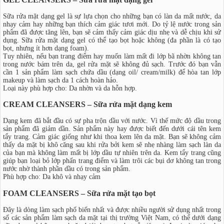
​Sữa rửa mặt dạng gel là sự lựa chọn cho những bạn có làn da mất nước, da
nhạy cảm hay những bạn thích cảm giác tươi mới. Do tỷ lệ nước trong sản
phẩm đã được tăng lên, bạn sẽ cảm thấy cảm giác dịu nhẹ và dễ chịu khi sử
dụng. Sữa rửa mặt dạng gel có thể tạo bọt hoặc không (đa phần là có tạo
bọt, nhưng ít hơn dạng foam).
Tuy nhiên, nếu bạn trang điểm hay muốn làm mất đi lớp bã nhờn không tan
trong nước bám trên da, gel rửa mặt sẽ không đủ sạch. Trước đó bạn vẫn
cần 1 sản phẩm làm sạch chứa dầu (dạng oil/ cream/milk) để hòa tan lớp
makeup và làm sạch da 1 cách hoàn hảo.
Loại này phù hợp cho: Da nhờn và da hỗn hợp.
CREAM CLEANSERS – Sữa rửa mặt dạng kem
Dạng kem đã bắt đầu có sự pha trộn dầu với nước. Vì thế mức độ dầu trong
sản phẩm đã giảm dần. Sản phẩm này hay được biết đến dưới cái tên kem
tẩy trang. Cảm giác giống như khi thoa kem lên da mặt. Bạn sẽ không cảm
thấy da mặt bị khô căng sau khi rửa bởi kem sẽ nhẹ nhàng làm sạch làn da
của bạn mà không làm mất bị lớp dầu tự nhiên trên da. Kem tẩy trang cũng
giúp bạn loại bỏ lớp phấn trang điểm và làm trôi các bụi dơ không tan trong
nước nhờ thành phần dầu có trong sản phẩm.
Phù hợp cho: Da khô và nhạy cảm
FOAM CLEANSERS – Sữa rửa mặt tạo bọt
​Đây là dòng làm sạch phố biến nhất và được nhiều người sử dụng nhất trong
số các sản phẩm làm sạch da mặt tại thị trường Việt Nam, có thể dưới dạng