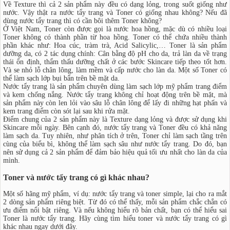
Về Texture thì cả 2 sản phẩm này đều có dạng lỏng, trong suốt giống như
nước. Vậy thật ra nước tẩy trang và Toner có giống nhau không? Nếu đã
dùng nước tẩy trang thì có cần bôi thêm Toner không?
Ở Việt Nam, Toner còn được gọi là nước hoa hồng, mặc dù có nhiều loại
Toner không có thành phần từ hoa hồng. Toner có thể chứa nhiều thành
phần khác như: Hoa cúc, tràm trà, Acid Salicylic,… Toner là sản phẩm
dưỡng da, có 2 tác dụng chính: Cân bằng độ pH cho da, trả làn da về trạng
thái ổn định, thẩm thấu dưỡng chất ở các bước Skincare tiếp theo tốt hơn.
Và se nhỏ lỗ chân lông, làm mềm và cấp nước cho làn da. Một số Toner có
thể làm sạch lớp bụi bẩn trên bề mặt da.
Nước tẩy trang là sản phẩm chuyên dùng làm sạch lớp mỹ phẩm trang điểm
và kem chống nắng. Nước tẩy trang không chỉ hoạt động trên bề mặt, mà
sản phẩm này còn len lỏi vào sâu lỗ chân lông để lấy đi những hạt phấn và
kem trang điểm còn sót lại sau khi rửa mặt.
Điểm chung của 2 sản phẩm này là Texture dạng lỏng và được sử dụng khi
Skincare mỗi ngày. Bên cạnh đó, nước tẩy trang và Toner đều có khả năng
làm sạch da. Tuy nhiên, như phân tích ở trên, Toner chỉ làm sạch tầng trên
cùng của biểu bì, không thể làm sạch sâu như nước tẩy trang. Do đó, bạn
nên sử dụng cả 2 sản phẩm để đảm bảo hiệu quả tối ưu nhất cho làn da của
mình.
Toner và nước tẩy trang có gì khác nhau?
Một số hãng mỹ phẩm, ví dụ: nước tẩy trang và toner simple, lại cho ra mắt
2 dòng sản phẩm riêng biệt. Từ đó có thể thấy, mỗi sản phẩm chắc chắn có
ưu điểm nổi bật riêng. Và nếu không hiểu rõ bản chất, bạn có thể hiểu sai
Toner là nước tẩy trang. Hãy cùng tìm hiểu toner và nước tẩy trang có gì
khác nhau ngay dưới đây.