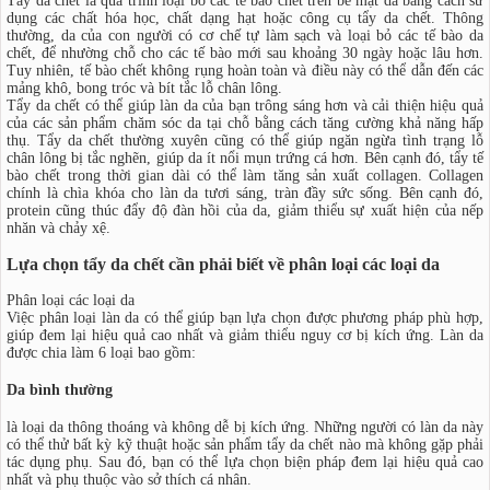
Tẩy da chết là quá trình loại bỏ các tế bào chết trên bề mặt da bằng cách sử
dụng các chất hóa học, chất dạng hạt hoặc công cụ tẩy da chết. Thông
thường, da của con người có cơ chế tự làm sạch và loại bỏ các tế bào da
chết, để nhường chỗ cho các tế bào mới sau khoảng 30 ngày hoặc lâu hơn.
Tuy nhiên, tế bào chết không rụng hoàn toàn và điều này có thể dẫn đến các
mảng khô, bong tróc và bít tắc lỗ chân lông.
Tẩy da chết có thể giúp làn da của bạn trông sáng hơn và cải thiện hiệu quả
của các sản phẩm chăm sóc da tại chỗ bằng cách tăng cường khả năng hấp
thụ. Tẩy da chết thường xuyên cũng có thể giúp ngăn ngừa tình trạng lỗ
chân lông bị tắc nghẽn, giúp da ít nổi mụn trứng cá hơn. Bên cạnh đó, tẩy tế
bào chết trong thời gian dài có thể làm tăng sản xuất collagen. Collagen
chính là chìa khóa cho làn da tươi sáng, tràn đầy sức sống. Bên cạnh đó,
protein cũng thúc đẩy độ đàn hồi của da, giảm thiểu sự xuất hiện của nếp
nhăn và chảy xệ.
Lựa chọn tẩy da chết cần phải biết về phân loại các loại da
Phân loại các loại da
Việc phân loại làn da có thể giúp bạn lựa chọn được phương pháp phù hợp,
giúp đem lại hiệu quả cao nhất và giảm thiểu nguy cơ bị kích ứng. Làn da
được chia làm 6 loại bao gồm:
Da bình thường
là loại da thông thoáng và không dễ bị kích ứng. Những người có làn da này
có thể thử bất kỳ kỹ thuật hoặc sản phẩm tẩy da chết nào mà không gặp phải
tác dụng phụ. Sau đó, bạn có thể lựa chọn biện pháp đem lại hiệu quả cao
nhất và phụ thuộc vào sở thích cá nhân.