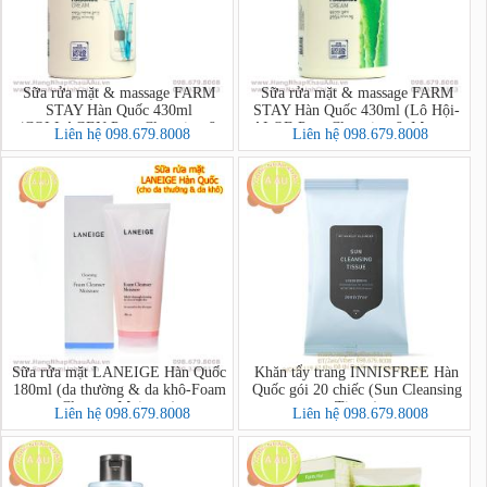
Sữa rửa mặt & massage FARM
Sữa rửa mặt & massage FARM
STAY Hàn Quốc 430ml
STAY Hàn Quốc 430ml (Lô Hội-
(COLLAGEN Pure Cleansing &
ALOE Pure Cleansing & Massage
Liên hệ 098.679.8008
Liên hệ 098.679.8008
Massage Cream)
Cream)
Sữa rửa mặt LANEIGE Hàn Quốc
Khăn tẩy trang INNISFREE Hàn
180ml (da thường & da khô-Foam
Quốc gói 20 chiếc (Sun Cleansing
Cleanser Moisture)
Tissue)
Liên hệ 098.679.8008
Liên hệ 098.679.8008