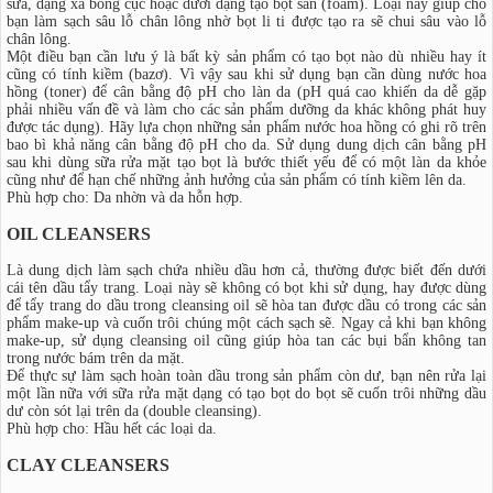
sữa, dạng xà bông cục hoặc dưới dạng tạo bọt sẵn (foam). Loại này giúp cho
bạn làm sạch sâu lỗ chân lông nhờ bọt li ti được tạo ra sẽ chui sâu vào lỗ
chân lông.
Một điều bạn cần lưu ý là bất kỳ sản phẩm có tạo bọt nào dù nhiều hay ít
cũng có tính kiềm (bazơ). Vì vậy sau khi sử dụng bạn cần dùng nước hoa
hồng (toner) để cân bằng độ pH cho làn da (pH quá cao khiến da dễ gặp
phải nhiều vấn đề và làm cho các sản phẩm dưỡng da khác không phát huy
được tác dụng). Hãy lựa chọn những sản phẩm nước hoa hồng có ghi rõ trên
bao bì khả năng cân bằng độ pH cho da. Sử dụng dung dịch cân bằng pH
sau khi dùng sữa rửa mặt tạo bọt là bước thiết yếu để có một làn da khỏe
cũng như để hạn chế những ảnh hưởng của sản phẩm có tính kiềm lên da.
Phù hợp cho: Da nhờn và da hỗn hợp.
OIL CLEANSERS
Là dung dịch làm sạch chứa nhiều dầu hơn cả, thường được biết đến dưới
cái tên dầu tẩy trang. Loại này sẽ không có bọt khi sử dụng, hay được dùng
để tẩy trang do dầu trong cleansing oil sẽ hòa tan được dầu có trong các sản
phẩm make-up và cuốn trôi chúng một cách sạch sẽ. Ngay cả khi bạn không
make-up, sử dụng cleansing oil cũng giúp hòa tan các bụi bẩn không tan
trong nước bám trên da mặt.
Để thực sự làm sạch hoàn toàn dầu trong sản phẩm còn dư, bạn nên rửa lại
một lần nữa với sữa rửa mặt dạng có tạo bọt do bọt sẽ cuốn trôi những dầu
dư còn sót lại trên da (double cleansing).
Phù hợp cho: Hầu hết các loại da.
CLAY CLEANSERS