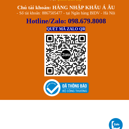
Chủ tài khoản: HÀNG NHẬP KHẨU Á ÂU
- Số tài khoản: 8867505477 - tại Ngân hàng BIDV - Hà Nội
Hotline/Zalo:
098.679.8008
QUÉT MÃ ZALO QR