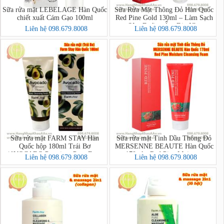
Sữa rửa mặt LEBELAGE Hàn Quốc
Sữa Rửa Mặt Thông Đỏ Hàn Quốc
chiết xuất Cám Gạo 100ml
Red Pine Gold 130ml – Làm Sạch
Sâu, Dưỡng Ẩm Dịu Nhẹ
Liên hệ 098.679.8008
Liên hệ 098.679.8008
Sữa rửa mặt FARM STAY Hàn
Sữa rửa mặt Tinh Dầu Thông Đỏ
Quốc hộp 180ml Trái Bơ
MERSENNE BEAUTE Hàn Quốc
(AVOCADO Premium Pore Deep
170ml - Red Pine Moisture
Liên hệ 098.679.8008
Liên hệ 098.679.8008
Cleansing Foam)
Cleansing Foam