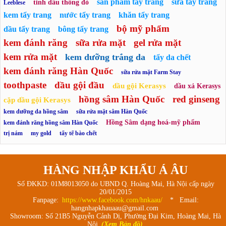
sản phẩm tẩy trang
sữa tẩy trang
tinh dầu thông đỏ
Leeblese
kem tẩy trang
nước tẩy trang
khăn tẩy trang
bộ mỹ phẩm
dầu tẩy trang
bông tẩy trang
kem đánh răng
sữa rửa mặt
gel rửa mặt
kem rửa mặt
kem dưỡng trắng da
tẩy da chết
kem đánh răng Hàn Quốc
sữa rửa mặt Farm Stay
toothpaste
dầu gội đầu
dầu gội Kerasys
dầu xả Kerasys
hồng sâm Hàn Quốc
red ginseng
cặp dầu gội Kerasys
kem dưỡng da hồng sâm
sữa rửa mặt sâm Hàn Quốc
Hồng Sâm dạng hoá-mỹ phẩm
kem đánh răng hồng sâm Hàn Quốc
trị nám
my gold
tẩy tế bào chết
HÀNG NHẬP KHẨU Á ÂU
Số ĐKKD: 01M8013050 do UBND Q. Hoàng Mai, Hà Nội cấp ngày
20/01/2015
Fanpage:
https://www.facebook.com/hnkaau/
* Email:
hangnhapkhauaau@gmail.com
Showroom: Số 21B5 Nguyễn Cảnh Dị, Phường Đại Kim, Hoàng Mai, Hà
Nội
(Xem Bản đồ)