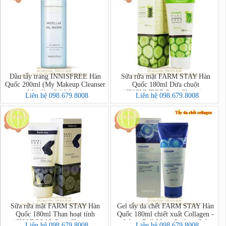
Dầu tẩy trang INNISFREE Hàn
Sữa rửa mặt FARM STAY Hàn
Quốc 200ml (My Makeup Cleanser
Quốc 180ml Dưa chuột
Micellar Oil Water)
(CUCUMBER Pure Cleansing
Liên hệ 098.679.8008
Liên hệ 098.679.8008
Foam)
Sữa rửa mặt FARM STAY Hàn
Gel tẩy da chết FARM STAY Hàn
Quốc 180ml Than hoạt tính
Quốc 180ml chiết xuất Collagen -
(CHARCOAL Pure Cleansing
Water Full Moist Peeling Gel
Liên hệ 098.679.8008
Liên hệ 098.679.8008