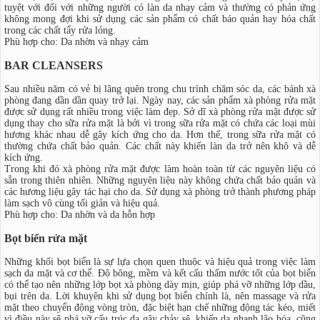
tuyệt với đối với những người có làn da nhạy cảm và thường có phản ứng
không mong đợi khi sử dụng các sản phẩm có chất báo quản hay hóa chất
trong các chất tẩy rửa lỏng.
Phù hợp cho: Da nhờn và nhạy cảm
BAR CLEANSERS
Sau nhiều năm có vẻ bị lãng quên trong chu trình chăm sóc da, các bánh xà
phòng đang dần dần quay trở lại. Ngày nay, các sản phẩm xà phòng rửa mặt
được sử dụng rất nhiều trong việc làm đẹp. Sở dĩ xà phòng rửa mặt được sử
dụng thay cho sữa rửa mặt là bởi vì trong sữa rửa mặt có chứa các loại mùi
hương khác nhau dễ gây kích ứng cho da. Hơn thế, trong sữa rửa mặt có
thường chứa chất bảo quản. Các chất này khiến làn da trở nên khô và dễ
kích ứng.
Trong khi đó xà phòng rửa mặt được làm hoàn toàn từ các nguyên liệu có
sẵn trong thiên nhiên. Những nguyên liệu này không chứa chất bảo quản và
các hương liệu gây tác hại cho da. Sử dụng xà phòng trở thành phương pháp
làm sạch vô cùng tối giản và hiệu quả.
Phù hợp cho: Da nhờn và da hỗn hợp
Bọt biển rửa mặt
Những khối bọt biển là sự lựa chọn quen thuộc và hiệu quả trong việc làm
sạch da mặt và cơ thể. Độ bông, mềm và kết cấu thấm nước tốt của bọt biển
có thể tạo nên những lớp bọt xà phòng dày mịn, giúp phá vỡ những lớp dầu,
bụi trên da. Lời khuyên khi sử dụng bọt biển chính là, nên massage và rửa
mặt theo chuyển động vòng tròn, đặc biệt hạn chế những động tác kéo, miết
vì điều này sẽ phá vỡ cấu trúc da gây chảy sệ, khiến da nhanh lão hóa, cũng