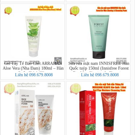
Gel Tẩy Tế Bào Chết ARRAHAN
Sữa rửa mặt nam INNISFREE Hàn
Aloe Vera (Nha Đam) 180ml – Hàn
Quốc tuýp 150ml (Innisfree Forest
Quốc Chính Hãng
For Men Shaving & Cleansing
Liên hệ 098.679.8008
Liên hệ 098.679.8008
Foam)