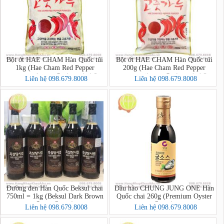
Bột ớt HAE CHAM Hàn Quốc túi
Bột ớt HAE CHAM Hàn Quốc túi
1kg (Hae Cham Red Pepper
200g (Hae Cham Red Pepper
Powder-대주 고추가루 김치용)
Powder-대주 고추가루 김치용)
Liên hệ 098.679.8008
Liên hệ 098.679.8008
Đường đen Hàn Quốc Beksul chai
Dầu hào CHUNG JUNG ONE Hàn
750ml = 1kg (Beksul Dark Brown
Quốc chai 260g (Premium Oyster
Sugar Syrup)
Sauce)
Liên hệ 098.679.8008
Liên hệ 098.679.8008