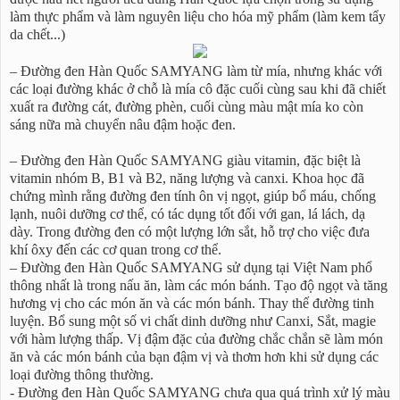
làm thực phẩm và làm nguyên liệu cho hóa mỹ phẩm (làm kem tẩy
da chết...)
– Đường đen Hàn Quốc SAMYANG làm từ mía, nhưng khác với
các loại đường khác ở chỗ là mía cô đặc cuối cùng sau khi đã chiết
xuất ra đường cát, đường phèn, cuối cùng màu mật mía ko còn
sáng nữa mà chuyển nâu đậm hoặc đen.
– Đường đen Hàn Quốc SAMYANG giàu vitamin, đặc biệt là
vitamin nhóm B, B1 và B2, năng lượng và canxi. Khoa học đã
chứng mình rằng đường đen tính ôn vị ngọt, giúp bổ máu, chống
lạnh, nuôi dưỡng cơ thể, có tác dụng tốt đối với gan, lá lách, dạ
dày. Trong đường đen có một lượng lớn sắt, hỗ trợ cho việc đưa
khí ôxy đến các cơ quan trong cơ thể.
– Đường đen Hàn Quốc SAMYANG sử dụng tại Việt Nam phổ
thông nhất là trong nấu ăn, làm các món bánh. Tạo độ ngọt và tăng
hương vị cho các món ăn và các món bánh. Thay thế đường tinh
luyện. Bổ sung một số vi chất dinh dưỡng như Canxi, Sắt, magie
với hàm lượng thấp. Vị đậm đặc của đường chắc chắn sẽ làm món
ăn và các món bánh của bạn đậm vị và thơm hơn khi sử dụng các
loại đường thông thường.
- Đường đen Hàn Quốc SAMYANG chưa qua quá trình xử lý màu