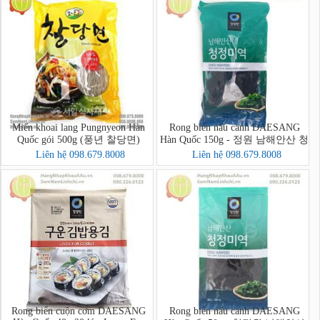
Miến khoai lang Pungnyeon Hàn
Rong biển nấu canh DAESANG
Quốc gói 500g (풍년 찰당면)
Hàn Quốc 150g - 정원 남해안산 청
정미역
Liên hệ 098.679.8008
Liên hệ 098.679.8008
Rong biển cuộn cơm DAESANG
Rong biển nấu canh DAESANG