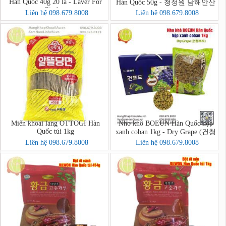
Hàn Quốc 40g 20 lá - Laver For
Hàn Quốc 50g - 청정원 남해안산
Gimbap
청정미역
Liên hệ 098.679.8008
Liên hệ 098.679.8008
Miến khoai lang OTTOGI Hàn
Nho khô BOEUN Hàn Quốc hộp
Quốc túi 1kg
xanh coban 1kg - Dry Grape (건청
포도)
Liên hệ 098.679.8008
Liên hệ 098.679.8008