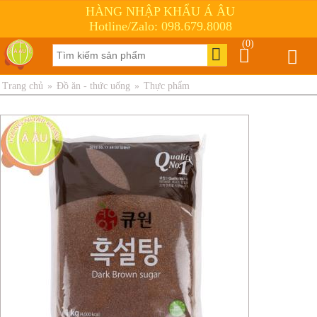
HÀNG NHẬP KHẨU Á ÂU
Hotline/Zalo: 098.679.8008
(0)
Trang chủ
»
Đồ ăn - thức uống
»
Thực phẩm