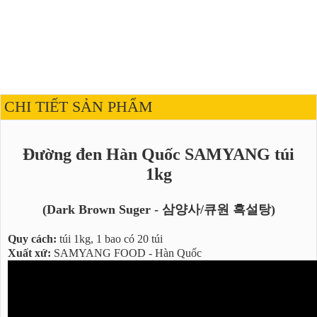
CHI TIẾT SẢN PHẨM
Đường đen Hàn Quốc SAMYANG túi
1kg
(Dark Brown Suger - 삼양사/큐원 흑설탕)
Quy cách:
túi 1kg, 1 bao có 20 túi
Xuất xứ:
SAMYANG FOOD - Hàn Quốc