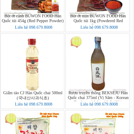
Bột ớt cánh BUWON FOOD Hàn
Bột ớt mịn BUWON FOOD Hàn
Quốc túi 454g (Red Pepper Powder)
Quốc túi 1kg (Powdered Red
Pepper)
Liên hệ 098.679.8008
Liên hệ 098.679.8008
Giấm táo CJ Hàn Quốc chai 500ml
Rượu truyền thống BEKSEJU Hàn
Quốc chai 375ml (Vị Sâm - Korean
(국내산사과식초)
Traditional Wine ALC,13%)
Liên hệ 098.679.8008
Liên hệ 098.679.8008