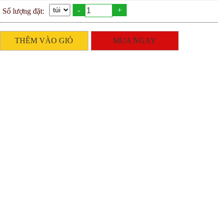
-
+
Số lượng đặt:
THÊM VÀO GIỎ
MUA NGAY