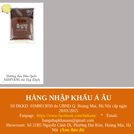
Đường đen Hàn Quốc
SAMYANG túi 1kg (Dark
Brown Suger - 삼양사/큐원
흑설탕)
HÀNG NHẬP KHẨU Á ÂU
Số ĐKKD: 01M8013050 do UBND Q. Hoàng Mai, Hà Nội cấp ngày
20/01/2015
Fanpage:
https://www.facebook.com/hnkaau/
* Email:
hangnhapkhauaau@gmail.com
Showroom: Số 21B5 Nguyễn Cảnh Dị, Phường Đại Kim, Hoàng Mai, Hà
Nội
(Xem Bản đồ)