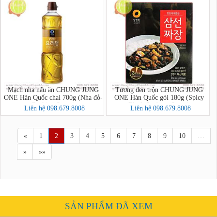
Mạch nha nấu ăn CHUNG JUNG
Tương đen trộn CHUNG JUNG
ONE Hàn Quốc chai 700g (Nha đỏ-
ONE Hàn Quốc gói 180g (Spicy
Cooking Syrup)
Black Soybean Sauce)
Liên hệ 098.679.8008
Liên hệ 098.679.8008
«
1
2
3
4
5
6
7
8
9
10
…
»
»»
SẢN PHẨM ĐÃ XEM