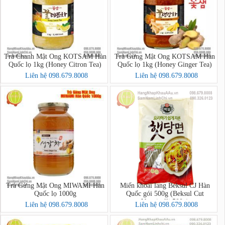
Trà Chanh Mật Ong KOTSAM Hàn
Trà Gừng Mật Ong KOTSAM Hàn
Quốc lọ 1kg (Honey Citron Tea)
Quốc lọ 1kg (Honey Ginger Tea)
Liên hệ 098.679.8008
Liên hệ 098.679.8008
Trà Gừng Mật Ong MIWAMI Hàn
Miến khoai lang Beksul CJ Hàn
Quốc lọ 1000g
Quốc gói 500g (Beksul Cut
Vermicelli 500g)
Liên hệ 098.679.8008
Liên hệ 098.679.8008