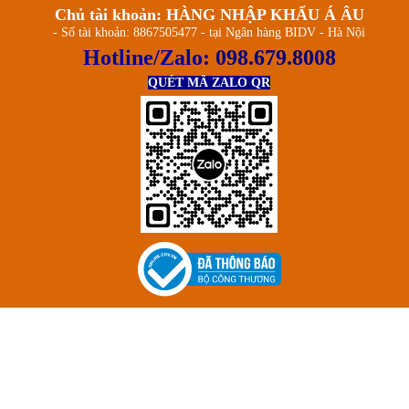
Chủ tài khoản: HÀNG NHẬP KHẨU Á ÂU
- Số tài khoản: 8867505477 - tại Ngân hàng BIDV - Hà Nội
Hotline/Zalo:
098.679.8008
QUÉT MÃ ZALO QR