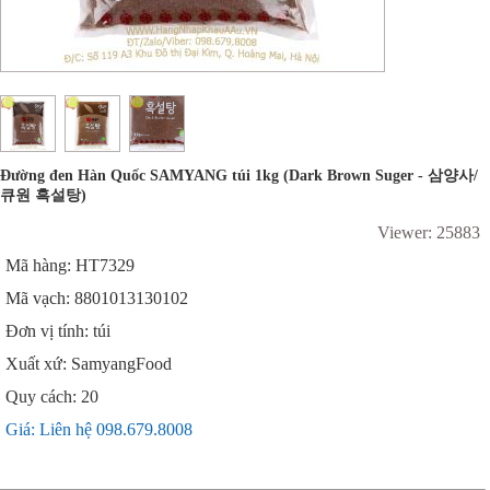
Đường đen Hàn Quốc SAMYANG túi 1kg (Dark Brown Suger - 삼양사/
큐원 흑설탕)
Viewer: 25883
Mã hàng: HT7329
Mã vạch: 8801013130102
Đơn vị tính: túi
Xuất xứ: SamyangFood
Quy cách: 20
Giá: Liên hệ 098.679.8008