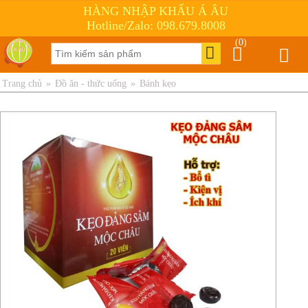
HÀNG NHẬP KHẨU Á ÂU
Hotline/Zalo: 098.679.8008
(0)
Trang chủ
»
Đồ ăn - thức uống
»
Bánh kẹo