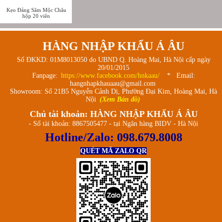
Kẹo Đảng Sâm Mộc Châu
hộp 20 viên
HÀNG NHẬP KHẨU Á ÂU
Số ĐKKD: 01M8013050 do UBND Q. Hoàng Mai, Hà Nội cấp ngày
20/01/2015
Fanpage:
https://www.facebook.com/hnkaau/
* Email:
hangnhapkhauaau@gmail.com
Showroom: Số 21B5 Nguyễn Cảnh Dị, Phường Đại Kim, Hoàng Mai, Hà
Nội
(Xem Bản đồ)
Chủ tài khoản: HÀNG NHẬP KHẨU Á ÂU
- Số tài khoản: 8867505477 - tại Ngân hàng BIDV - Hà Nội
Hotline/Zalo:
098.679.8008
QUÉT MÃ ZALO QR