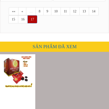
««
«
…
8
9
10
11
12
13
14
15
16
17
SẢN PHẨM ĐÃ XEM