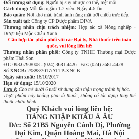
Đối tượng sử dụng
: Người bị suy nhược cơ thể, mệt mỏi
Cách dùng:
Mỗi lần ngậm 1-2 viên. Ngày 4-6 lần
Bảo quản:
Nơi khô mát, tránh ánh nắng mặt trời chiếu trực tiếp.
Sản xuất tại:
Công ty CP Dược phẩm DIVA
Thương nhân chịu trách nhiệm:
Hợp tác xã Nông nghiệp -
Dược liệu Mộc Châu Xanh
Cần hợp tác phân phối với các Đại lý, Nhà thuốc trên toàn
quốc, vui lòng liên hệ:
Thương nhân phân phối:
Công ty TNHH Thương mại Dược
phẩm Thái Sơn
ĐT: 098.679.8008 - (024) 3681.4426 Fax: (024) 3681.4428
Số XNCB:
29888/2017/ATTP-XNCB
Ngày sản xuất:
16/10/2017
Hạn sử dụng:
15/10/2020
Lưu ý:
Cho trẻ dưới 6 tuổi sử dụng cần thận trọng tránh bị hóc.
Thực phẩm này không phải là thuốc, không có tác dụng thay thế
thuốc chữa bệnh.
Quý Khách vui lòng liên hệ:
HÀNG NHẬP KHẨU Á ÂU
Đ/c: Số 21B5 Nguyễn Cảnh Dị, Phường
Đại Kim, Quận Hoàng Mai, Hà Nội