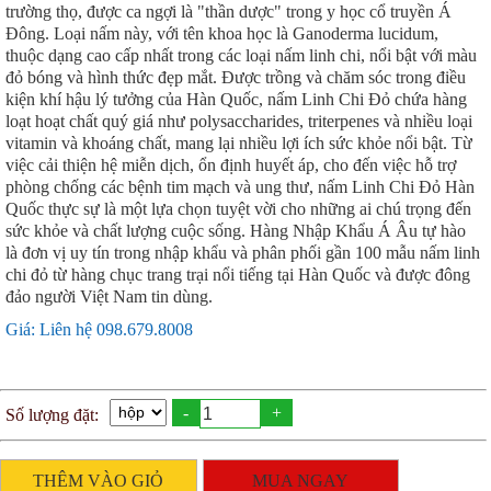
trường thọ, được ca ngợi là "thần dược" trong y học cổ truyền Á
Đông. Loại nấm này, với tên khoa học là Ganoderma lucidum,
thuộc dạng cao cấp nhất trong các loại nấm linh chi, nổi bật với màu
đỏ bóng và hình thức đẹp mắt. Được trồng và chăm sóc trong điều
kiện khí hậu lý tưởng của Hàn Quốc, nấm Linh Chi Đỏ chứa hàng
loạt hoạt chất quý giá như polysaccharides, triterpenes và nhiều loại
vitamin và khoáng chất, mang lại nhiều lợi ích sức khỏe nổi bật. Từ
việc cải thiện hệ miễn dịch, ổn định huyết áp, cho đến việc hỗ trợ
phòng chống các bệnh tim mạch và ung thư, nấm Linh Chi Đỏ Hàn
Quốc thực sự là một lựa chọn tuyệt vời cho những ai chú trọng đến
sức khỏe và chất lượng cuộc sống. Hàng Nhập Khẩu Á Âu tự hào
là đơn vị uy tín trong nhập khẩu và phân phối gần 100 mẫu nấm linh
chi đỏ từ hàng chục trang trại nổi tiếng tại Hàn Quốc và được đông
đảo người Việt Nam tin dùng.
Giá: Liên hệ 098.679.8008
-
+
Số lượng đặt:
THÊM VÀO GIỎ
MUA NGAY