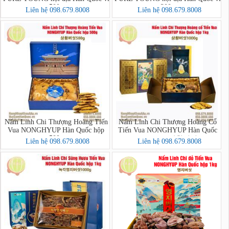
500g
300g
Liên hệ 098.679.8008
Liên hệ 098.679.8008
Nấm Linh Chi Thượng Hoàng Tiến
Nấm Linh Chi Thượng Hoàng Cổ
Vua NONGHYUP Hàn Quốc hộp
Tiến Vua NONGHYUP Hàn Quốc
500g
hộp 1kg - 상황버섯
Liên hệ 098.679.8008
Liên hệ 098.679.8008