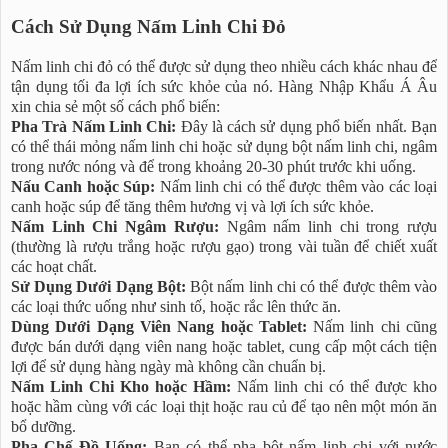
Cách Sử Dụng Nấm Linh Chi Đỏ
Nấm linh chi đỏ có thể được sử dụng theo nhiều cách khác nhau để
tận dụng tối đa lợi ích sức khỏe của nó. Hàng Nhập Khẩu Á Âu
xin chia sẻ một số cách phổ biến:
Pha Trà Nấm Linh Chi:
Đây là cách sử dụng phổ biến nhất. Bạn
có thể thái mỏng nấm linh chi hoặc sử dụng bột nấm linh chi, ngâm
trong nước nóng và để trong khoảng 20-30 phút trước khi uống.
Nấu Canh hoặc Súp:
Nấm linh chi có thể được thêm vào các loại
canh hoặc súp để tăng thêm hương vị và lợi ích sức khỏe.
Nấm Linh Chi Ngâm Rượu:
Ngâm nấm linh chi trong rượu
(thường là rượu trắng hoặc rượu gạo) trong vài tuần để chiết xuất
các hoạt chất.
Sử Dụng Dưới Dạng Bột:
Bột nấm linh chi có thể được thêm vào
các loại thức uống như sinh tố, hoặc rắc lên thức ăn.
Dùng Dưới Dạng Viên Nang hoặc Tablet:
Nấm linh chi cũng
được bán dưới dạng viên nang hoặc tablet, cung cấp một cách tiện
lợi để sử dụng hàng ngày mà không cần chuẩn bị.
Nấm Linh Chi Kho hoặc Hầm:
Nấm linh chi có thể được kho
hoặc hầm cùng với các loại thịt hoặc rau củ để tạo nên một món ăn
bổ dưỡng.
Pha Chế Đồ Uống:
Bạn có thể pha bột nấm linh chi với nước