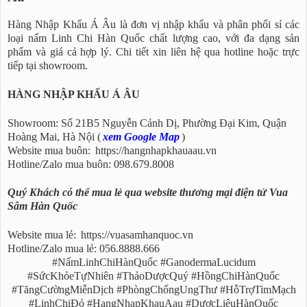
Hàng Nhập Khẩu Á Âu là đơn vị nhập khẩu và phân phối sỉ các
loại nấm Linh Chi Hàn Quốc chất lượng cao, với đa dạng sản
phẩm và giá cả hợp lý. Chi tiết xin liên hệ qua hotline hoặc trực
tiếp tại showroom.
HÀNG NHẬP KHẨU Á ÂU
Showroom: Số 21B5 Nguyễn Cảnh Dị, Phường Đại Kim, Quận
Hoàng Mai, Hà Nội (
xem Google Map
)
Website mua buôn:
https://hangnhapkhauaau.vn
Hotline/Zalo mua buôn: 098.679.8008
Quý Khách có thể mua lẻ qua website thương mại điện tử Vua
Sâm Hàn Quốc
Website mua lẻ:
https://vuasamhanquoc.vn
Hotline/Zalo mua lẻ: 056.8888.666
#NấmLinhChiHànQuốc #GanodermaLucidum
#SứcKhỏeTựNhiên #ThảoDượcQuý #HồngChiHànQuốc
#TăngCườngMiễnDịch #PhòngChốngUngThư #HỗTrợTimMạch
#LinhChiĐỏ #HangNhapKhauAau #DượcLiệuHànQuốc