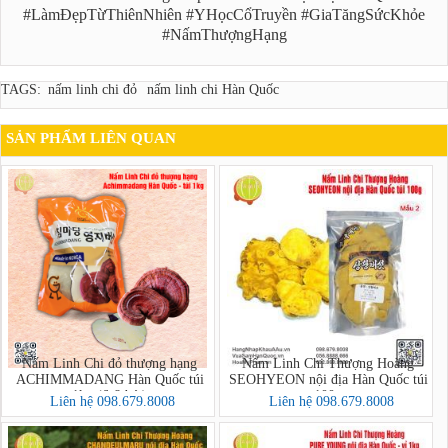
#LàmĐẹpTừThiênNhiên #YHọcCổTruyền #GiaTăngSứcKhỏe
#NấmThượngHạng
TAGS:
nấm linh chi đỏ
nấm linh chi Hàn Quốc
SẢN PHẨM LIÊN QUAN
Nấm Linh Chi đỏ thượng hạng
Nấm Linh Chi Thượng Hoàng
ACHIMMADANG Hàn Quốc túi
SEOHYEON nội địa Hàn Quốc túi
1kg (6-8 bát)
100g
Liên hệ 098.679.8008
Liên hệ 098.679.8008