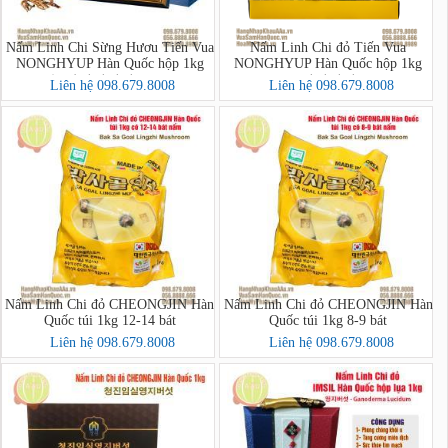
Nấm Linh Chi Sừng Hươu Tiến Vua
Nấm Linh Chi đỏ Tiến Vua
NONGHYUP Hàn Quốc hộp 1kg
NONGHYUP Hàn Quốc hộp 1kg
(녹각영지버섯1000g)
(영지버섯)
Liên hệ 098.679.8008
Liên hệ 098.679.8008
Nấm Linh Chi đỏ CHEONGJIN Hàn
Nấm Linh Chi đỏ CHEONGJIN Hàn
Quốc túi 1kg 12-14 bát
Quốc túi 1kg 8-9 bát
Liên hệ 098.679.8008
Liên hệ 098.679.8008