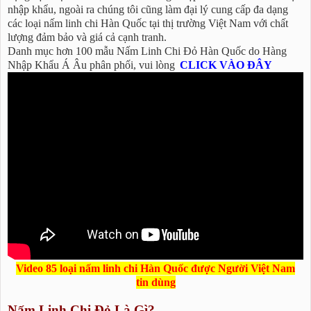
nhập khẩu, ngoài ra chúng tôi cũng làm đại lý cung cấp đa dạng
các loại nấm linh chi Hàn Quốc tại thị trường Việt Nam với chất
lượng đảm bảo và giá cả cạnh tranh.
Danh mục hơn 100 mẫu Nấm Linh Chi Đỏ Hàn Quốc do Hàng
Nhập Khẩu Á Âu phân phối, vui lòng
CLICK VÀO ĐÂY
Video 85 loại nấm linh chi Hàn Quốc được Người Việt Nam
tin dùng
Nấm Linh Chi Đỏ Là Gì?