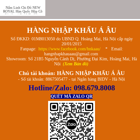
Nấm Linh Chi Đỏ NEW
ROYAL Hàn Quốc Hộp Cô
Gái 1kg (15–18 Tai Vàng
Chanh) – Ganoderma
Lucidum Premium
HÀNG NHẬP KHẨU Á ÂU
Số ĐKKD: 01M8013050 do UBND Q. Hoàng Mai, Hà Nội cấp ngày
20/01/2015
Fanpage:
https://www.facebook.com/hnkaau/
* Email:
hangnhapkhauaau@gmail.com
Showroom: Số 21B5 Nguyễn Cảnh Dị, Phường Đại Kim, Hoàng Mai, Hà
Nội
(Xem Bản đồ)
Chủ tài khoản: HÀNG NHẬP KHẨU Á ÂU
- Số tài khoản: 8867505477 - tại Ngân hàng BIDV - Hà Nội
Hotline/Zalo:
098.679.8008
QUÉT MÃ ZALO QR