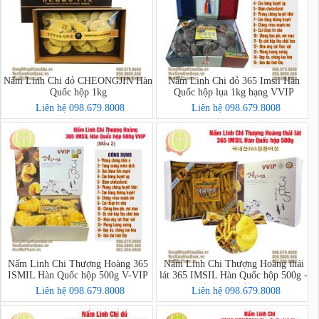
Nấm Linh Chi đỏ CHEONGJIN Hàn
Nấm Linh Chi đỏ 365 Imsil Hàn
Quốc hộp 1kg
Quốc hộp lụa 1kg hạng VVIP
Liên hệ 098.679.8008
Liên hệ 098.679.8008
Nấm Linh Chi Thượng Hoàng 365
Nấm Linh Chi Thượng Hoàng thái
ISMIL Hàn Quốc hộp 500g V-VIP
lát 365 IMSIL Hàn Quốc hộp 500g -
내산365상황버섯
Liên hệ 098.679.8008
Liên hệ 098.679.8008