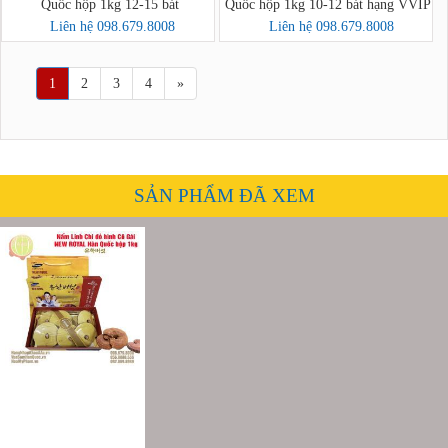
Quốc hộp 1kg 12-15 bát
Quốc hộp 1kg 10-12 bát hạng VVIP
Liên hệ 098.679.8008
Liên hệ 098.679.8008
1
2
3
4
»
SẢN PHẨM ĐÃ XEM