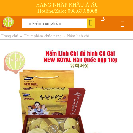
HÀNG NHẬP KHẨU Á ÂU
Hotline/Zalo: 098.679.8008
(0)
Trang chủ
»
Thực phẩm chức năng
»
Nấm linh chi