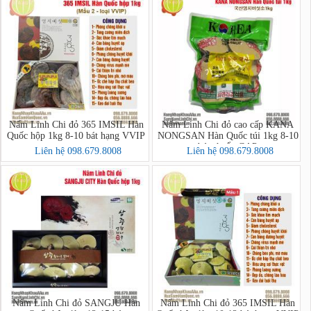
Nấm Linh Chi đỏ 365 IMSIL Hàn
Nấm Linh Chi đỏ cao cấp KANA
Quốc hộp 1kg 8-10 bát hạng VVIP
NONGSAN Hàn Quốc túi 1kg 8-10
bát chuẩn GAP
Liên hệ 098.679.8008
Liên hệ 098.679.8008
Nấm Linh Chi đỏ SANGJU Hàn
Nấm Linh Chi đỏ 365 IMSIL Hàn