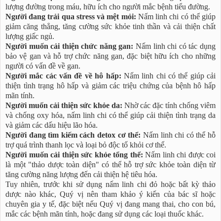
lượng đường trong máu, hữu ích cho người mắc bệnh tiểu đường.
Người đang trải qua stress và mệt mỏi:
Nấm linh chi có thể giúp
giảm căng thẳng, tăng cường sức khỏe tinh thần và cải thiện chất
lượng giấc ngủ.
Người muốn cải thiện chức năng gan:
Nấm linh chi có tác dụng
bảo vệ gan và hỗ trợ chức năng gan, đặc biệt hữu ích cho những
người có vấn đề về gan.
Người mắc các vấn đề về hô hấp:
Nấm linh chi có thể giúp cải
thiện tình trạng hô hấp và giảm các triệu chứng của bệnh hô hấp
mãn tính.
Người muốn cải thiện sức khỏe da:
Nhờ các đặc tính chống viêm
và chống oxy hóa, nấm linh chi có thể giúp cải thiện tình trạng da
và giảm các dấu hiệu lão hóa.
Người đang tìm kiếm cách detox cơ thể:
Nấm linh chi có thể hỗ
trợ quá trình thanh lọc và loại bỏ độc tố khỏi cơ thể.
Người muốn cải thiện sức khỏe tổng thể:
Nấm linh chi được coi
là một "thảo dược toàn diện" có thể hỗ trợ sức khỏe toàn diện từ
tăng cường năng lượng đến cải thiện hệ tiêu hóa.
Tuy nhiên, trước khi sử dụng nấm linh chi đỏ hoặc bất kỳ thảo
dược nào khác, Quý vị nên tham khảo ý kiến của bác sĩ hoặc
chuyên gia y tế, đặc biệt nếu Quý vị đang mang thai, cho con bú,
mắc các bệnh mãn tính, hoặc đang sử dụng các loại thuốc khác.