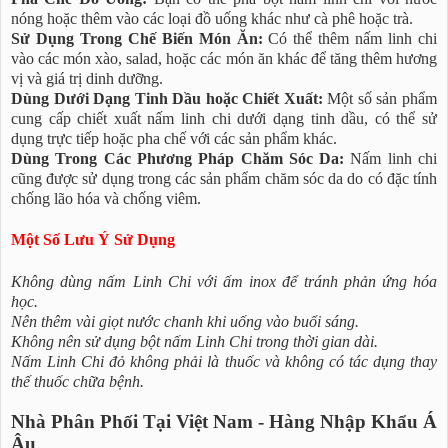
nóng hoặc thêm vào các loại đồ uống khác như cà phê hoặc trà.
Sử Dụng Trong Chế Biến Món Ăn:
Có thể thêm nấm linh chi
vào các món xào, salad, hoặc các món ăn khác để tăng thêm hương
vị và giá trị dinh dưỡng.
Dùng Dưới Dạng Tinh Dầu hoặc Chiết Xuất:
Một số sản phẩm
cung cấp chiết xuất nấm linh chi dưới dạng tinh dầu, có thể sử
dụng trực tiếp hoặc pha chế với các sản phẩm khác.
Dùng Trong Các Phương Pháp Chăm Sóc Da:
Nấm linh chi
cũng được sử dụng trong các sản phẩm chăm sóc da do có đặc tính
chống lão hóa và chống viêm.
Một Số Lưu Ý Sử Dụng
Không dùng nấm Linh Chi với ấm inox để tránh phản ứng hóa
học.
Nên thêm vài giọt nước chanh khi uống vào buổi sáng.
Không nên sử dụng bột nấm Linh Chi trong thời gian dài.
Nấm Linh Chi đỏ không phải là thuốc và không có tác dụng thay
thế thuốc chữa bệnh.
Nhà Phân Phối Tại Việt Nam - Hàng Nhập Khẩu Á
Âu