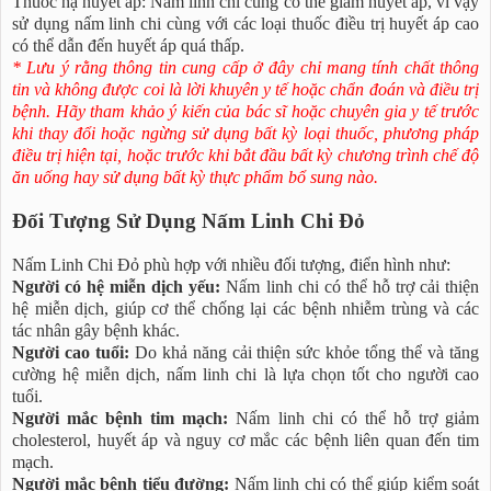
Thuốc hạ huyết áp: Nấm linh chi cũng có thể giảm huyết áp, vì vậy
sử dụng nấm linh chi cùng với các loại thuốc điều trị huyết áp cao
có thể dẫn đến huyết áp quá thấp.
* Lưu ý rằng thông tin cung cấp ở đây chỉ mang tính chất thông
tin và không được coi là lời khuyên y tế hoặc chẩn đoán và điều trị
bệnh. Hãy tham khảo ý kiến của bác sĩ hoặc chuyên gia y tế trước
khi thay đổi hoặc ngừng sử dụng bất kỳ loại thuốc, phương pháp
điều trị hiện tại, hoặc trước khi bắt đầu bất kỳ chương trình chế độ
ăn uống hay sử dụng bất kỳ thực phẩm bổ sung nào.
Đối Tượng Sử Dụng Nấm Linh Chi Đỏ
Nấm Linh Chi Đỏ phù hợp với nhiều đối tượng, điển hình như:
Người có hệ miễn dịch yếu:
Nấm linh chi có thể hỗ trợ cải thiện
hệ miễn dịch, giúp cơ thể chống lại các bệnh nhiễm trùng và các
tác nhân gây bệnh khác.
Người cao tuổi:
Do khả năng cải thiện sức khỏe tổng thể và tăng
cường hệ miễn dịch, nấm linh chi là lựa chọn tốt cho người cao
tuổi.
Người mắc bệnh tim mạch:
Nấm linh chi có thể hỗ trợ giảm
cholesterol, huyết áp và nguy cơ mắc các bệnh liên quan đến tim
mạch.
Người mắc bệnh tiểu đường:
Nấm linh chi có thể giúp kiểm soát