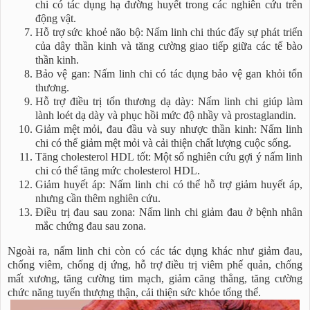
chi có tác dụng hạ đường huyết trong các nghiên cứu trên
động vật.
Hỗ trợ sức khoẻ não bộ: Nấm linh chi thúc đẩy sự phát triển
của dây thần kinh và tăng cường giao tiếp giữa các tế bào
thần kinh.
Bảo vệ gan: Nấm linh chi có tác dụng bảo vệ gan khỏi tổn
thương.
Hỗ trợ điều trị tổn thương dạ dày: Nấm linh chi giúp làm
lành loét dạ dày và phục hồi mức độ nhầy và prostaglandin.
Giảm mệt mỏi, đau đầu và suy nhược thần kinh: Nấm linh
chi có thể giảm mệt mỏi và cải thiện chất lượng cuộc sống.
Tăng cholesterol HDL tốt: Một số nghiên cứu gợi ý nấm linh
chi có thể tăng mức cholesterol HDL.
Giảm huyết áp: Nấm linh chi có thể hỗ trợ giảm huyết áp,
nhưng cần thêm nghiên cứu.
Điều trị đau sau zona: Nấm linh chi giảm đau ở bệnh nhân
mắc chứng đau sau zona.
Ngoài ra, nấm linh chi còn có các tác dụng khác như giảm đau,
chống viêm, chống dị ứng, hỗ trợ điều trị viêm phế quản, chống
mất xương, tăng cường tim mạch, giảm căng thẳng, tăng cường
chức năng tuyến thượng thận, cải thiện sức khỏe tổng thể.