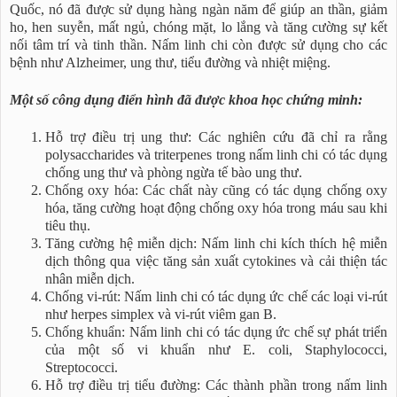
Quốc, nó đã được sử dụng hàng ngàn năm để giúp an thần, giảm
ho, hen suyễn, mất ngủ, chóng mặt, lo lắng và tăng cường sự kết
nối tâm trí và tinh thần. Nấm linh chi còn được sử dụng cho các
bệnh như Alzheimer, ung thư, tiểu đường và nhiệt miệng.
Một số công dụng điển hình đã được khoa học chứng minh:
Hỗ trợ điều trị ung thư: Các nghiên cứu đã chỉ ra rằng
polysaccharides và triterpenes trong nấm linh chi có tác dụng
chống ung thư và phòng ngừa tế bào ung thư.
Chống oxy hóa: Các chất này cũng có tác dụng chống oxy
hóa, tăng cường hoạt động chống oxy hóa trong máu sau khi
tiêu thụ.
Tăng cường hệ miễn dịch: Nấm linh chi kích thích hệ miễn
dịch thông qua việc tăng sản xuất cytokines và cải thiện tác
nhân miễn dịch.
Chống vi-rút: Nấm linh chi có tác dụng ức chế các loại vi-rút
như herpes simplex và vi-rút viêm gan B.
Chống khuẩn: Nấm linh chi có tác dụng ức chế sự phát triển
của một số vi khuẩn như E. coli, Staphylococci,
Streptococci.
Hỗ trợ điều trị tiểu đường: Các thành phần trong nấm linh