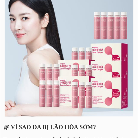
🌿 VÌ SAO DA BỊ LÃO HÓA SỚM?