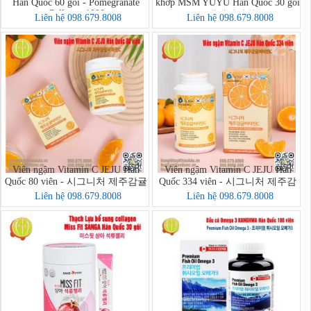
Hàn Quốc 60 gói - Pomegranate
khớp MSM YUYU Hàn Quốc 30 gói
Collagen 1000
- 생생관절원
Liên hệ 098.679.8008
Liên hệ 098.679.8008
Viên ngậm Vitamin C JEJU Hàn
Viên ngậm Vitamin C JEJU Hàn
Quốc 80 viên - 시그니처 제주감귤
Quốc 334 viên - 시그니처 제주감
비타민C
귤비타민C
Liên hệ 098.679.8008
Liên hệ 098.679.8008