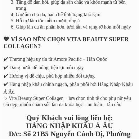
Tăng độ đàn hồi, giúp da săn chắc và khỏe mạnh từ bên
trong
Giữ ẩm cho da, hạn chế tình trạng khô sạm
Hỗ trợ làm tóc mềm mượt, óng ả
Giúp làn da ăn phấn hơn, tươi tắn và rạng rỡ hơn mỗi ngày
💖 VÌ SAO NÊN CHỌN VITA BEAUTY SUPER
COLLAGEN?
✔️ Thương hiệu uy tín từ Amore Pacific – Hàn Quốc
✔️ Dạng nước dễ uống, tiện lợi mỗi ngày
✔️ Hương vị dễ chịu, phù hợp nhiều đối tượng
✔️ Hàng nhập khẩu chính ngạch, phân phối bởi Hàng Nhập Khẩu
Á Âu
✨ Vita Beauty Super Collagen – lựa chọn tinh tế cho phụ nữ yêu
cái đẹp, muốn chăm sóc làn da khoa học – an toàn – lâu dài.
Quý Khách vui lòng liên hệ:
HÀNG NHẬP KHẨU Á ÂU
Đ/c: Số 21B5 Nguyễn Cảnh Dị, Phường