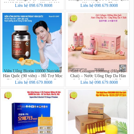
HANMI Hàn Quốc - Hộp 60 Viên
- Hộp 10 Chai x 75ml
Liên hệ 098.679.8008
Liên hệ 098.679.8008
Viên Uống Biotin 10000 Nutriday
Girl Collagen 1000mg (Hộp 10
Hàn Quốc (90 viên) – Hỗ Trợ Mọc
Chai) – Nước Uống Đẹp Da Hàn
Tóc, Giảm Gãy Rụng, Đẹp Da
Quốc, Căng Bóng Sau 4 Tuần
Liên hệ 098.679.8008
Liên hệ 098.679.8008