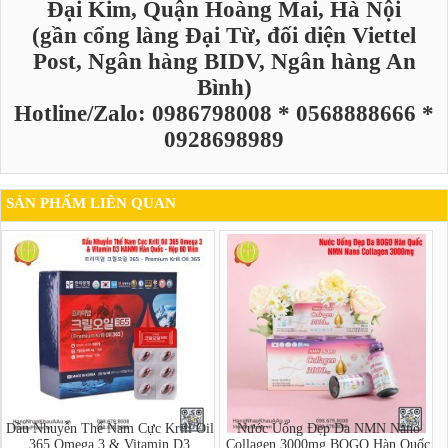
Đại Kim, Quận Hoàng Mai, Hà Nội
(gần cổng làng Đại Từ, đối diện Viettel
Post, Ngân hàng BIDV, Ngân hàng An
Bình)
Hotline/Zalo: 0986798008 * 0568888666 *
0928698989
SẢN PHẨM LIÊN QUAN
Dầu Nhuyễn Thể Nam Cực Krill Oil
Nước Uống Đẹp Da NMN Nano
365 Omega 3 & Vitamin D3
Collagen 3000mg BOGO Hàn Quốc