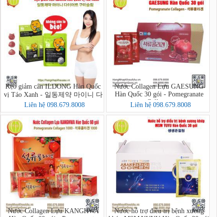
Kẹo giảm cân ILDONG Hàn Quốc
Nước Collagen Lựu GAESUNG
Hàn Quốc 30 gói - Pomegranate
vị Táo Xanh - 일동제약 마이니 다
Collagen
이어트 구미슬림
Liên hệ 098.679.8008
Liên hệ 098.679.8008
Nước Collagen Lựu KANGHWA
Nước hỗ trợ điều trị bệnh xương