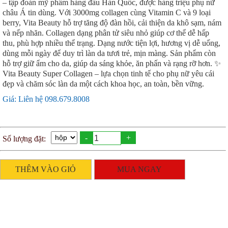
– tập đoàn mỹ phẩm hàng đầu Hàn Quốc, được hàng triệu phụ nữ
châu Á tin dùng. Với 3000mg collagen cùng Vitamin C và 9 loại
berry, Vita Beauty hỗ trợ tăng độ đàn hồi, cải thiện da khô sạm, nám
và nếp nhăn. Collagen dạng phân tử siêu nhỏ giúp cơ thể dễ hấp
thu, phù hợp nhiều thể trạng. Dạng nước tiện lợi, hương vị dễ uống,
dùng mỗi ngày để duy trì làn da tươi trẻ, mịn màng. Sản phẩm còn
hỗ trợ giữ ẩm cho da, giúp da sáng khỏe, ăn phấn và rạng rỡ hơn. ✨
Vita Beauty Super Collagen – lựa chọn tinh tế cho phụ nữ yêu cái
đẹp và chăm sóc làn da một cách khoa học, an toàn, bền vững.
Giá: Liên hệ 098.679.8008
-
+
Số lượng đặt:
THÊM VÀO GIỎ
MUA NGAY