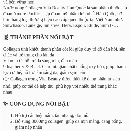
và bền vững hơn.
Nước uống Collagen Vita Beauty Hàn Quốc là sản phẩm thuộc tập
đoàn Amore Pacific – tập đoàn mỹ phẩm lớn nhất Hàn Quốc, sở
hữu hàng loạt thương hiệu cao cấp quen thuộc tại Việt Nam như:
Sulwhasoo, Laneige, Innisfree, Hera, Espoir, Etude, Sum37…
🧬 THÀNH PHẦN NỔI BẬT
Collagen tinh khiết: thành phần cốt lõi giúp duy trì độ đàn hồi, săn
chắc và trẻ trung cho làn da
Vitamin C: hỗ trợ da sáng mịn, đều màu
9 loại berry & Black Currant: giàu chất chống oxy hóa, giúp thanh
lọc cơ thể, hỗ trợ làm sáng da, giảm sạm nám
👉 Collagen trong Vita Beauty được thiết kế dạng phân tử siêu
nhỏ, giúp cơ thể dễ hấp thu, phù hợp với nhiều thể trạng khác
nhau.
✨ CÔNG DỤNG NỔI BẬT
Hỗ trợ cải thiện nám, tàn nhang, đồi mồi
Bổ sung 3000mg collagen, giúp da mịn màng, căng bóng,
giảm nếp nhăn