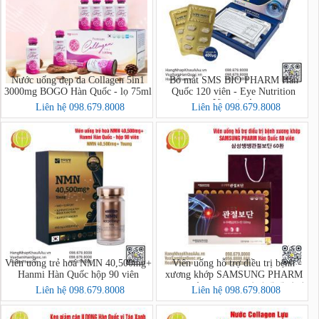
Nước uống đẹp da Collagen 5in1
Bổ mắt SMS BIO PHARM Hàn
3000mg BOGO Hàn Quốc - lọ 75ml
Quốc 120 viên - Eye Nutrition
Vitamin A
Liên hệ 098.679.8008
Liên hệ 098.679.8008
Viên uống trẻ hoá NMN 40,500mg+
Viên uống hỗ trợ điều trị bệnh
Hanmi Hàn Quốc hộp 90 viên
xương khớp SAMSUNG PHARM
Hàn Quốc 60 viên - 삼성쌩쌩관절
Liên hệ 098.679.8008
Liên hệ 098.679.8008
보단 60환