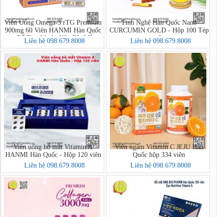
Viên Uống Omega-3 rTG Premium
Tinh Nghệ Hàn Quốc Nano
900mg 60 Viên HANMI Hàn Quốc
CURCUMIN GOLD - Hộp 100 Tép
– Bổ Tim Mạch, Não Bộ, Mắt
x 2g
Liên hệ 098.679.8008
Liên hệ 098.679.8008
Viên uống bổ mắt Vitamin A
Viên ngậm Vitamin C JEJU Hàn
HANMI Hàn Quốc - Hộp 120 viên
Quốc hộp 334 viên
Liên hệ 098.679.8008
Liên hệ 098.679.8008