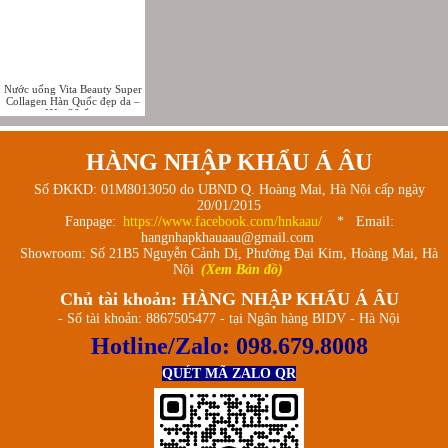
Nước uống Vita Beauty Super
Collagen Hàn Quốc đẹp da –
Hộp 30 ống
HÀNG NHẬP KHẨU Á ÂU
Số ĐKKD: 01M8013050 do UBND Q. Hoàng Mai, Hà Nội cấp ngày
20/01/2015
Fanpage:
https://www.facebook.com/hnkaau/
* Email:
hangnhapkhauaau@gmail.com
Showroom: Số 21B5 Nguyễn Cảnh Dị, Phường Đại Kim, Hoàng Mai, Hà
Nội
(Xem Bản đồ)
Chủ tài khoản: HÀNG NHẬP KHẨU Á ÂU
- Số tài khoản: 8867505477 - tại Ngân hàng BIDV - Hà Nội
Hotline/Zalo:
098.679.8008
QUÉT MÃ ZALO QR