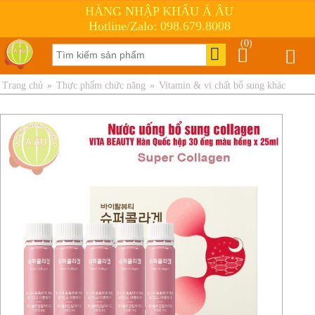
HÀNG NHẬP KHẨU Á ÂU
Hotline/Zalo: 098.679.8008
(0)
Trang chủ
»
Thực phẩm chức năng
»
Vitamin & vi chất bổ sung khác