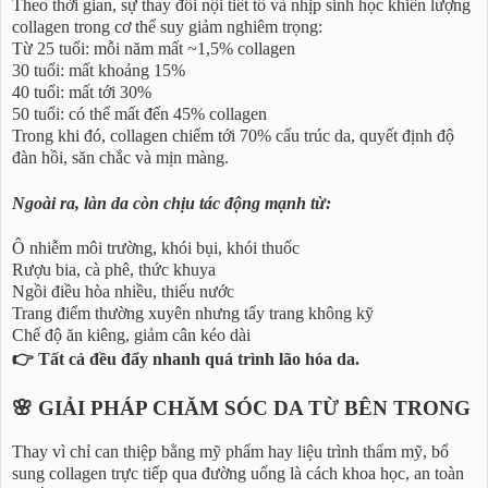
Theo thời gian, sự thay đổi nội tiết tố và nhịp sinh học khiến lượng
collagen trong cơ thể suy giảm nghiêm trọng:
Từ 25 tuổi: mỗi năm mất ~1,5% collagen
30 tuổi: mất khoảng 15%
40 tuổi: mất tới 30%
50 tuổi: có thể mất đến 45% collagen
Trong khi đó, collagen chiếm tới 70% cấu trúc da, quyết định độ
đàn hồi, săn chắc và mịn màng.
Ngoài ra, làn da còn chịu tác động mạnh từ:
Ô nhiễm môi trường, khói bụi, khói thuốc
Rượu bia, cà phê, thức khuya
Ngồi điều hòa nhiều, thiếu nước
Trang điểm thường xuyên nhưng tẩy trang không kỹ
Chế độ ăn kiêng, giảm cân kéo dài
👉 Tất cả đều đẩy nhanh quá trình lão hóa da.
🌸 GIẢI PHÁP CHĂM SÓC DA TỪ BÊN TRONG
Thay vì chỉ can thiệp bằng mỹ phẩm hay liệu trình thẩm mỹ, bổ
sung collagen trực tiếp qua đường uống là cách khoa học, an toàn