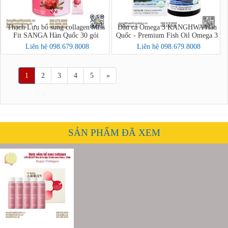
Thạch Lựu bổ sung collagen Miss
Dầu cá Omega 3 KANGHWA Hàn
Fit SANGA Hàn Quốc 30 gói
Quốc - Premium Fish Oil Omega 3
Liên hệ 098.679.8008
Liên hệ 098.679.8008
1
2
3
4
5
»
SẢN PHẨM ĐÃ XEM