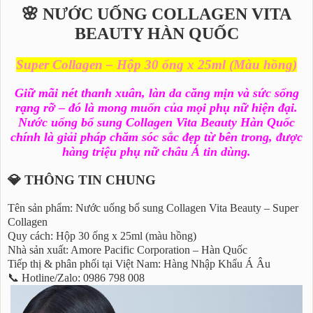
🌸 NƯỚC UỐNG COLLAGEN VITA
BEAUTY HÀN QUỐC
Super Collagen – Hộp 30 ống x 25ml (Màu hồng)
Giữ mãi nét thanh xuân, làn da căng mịn và sức sống
rạng rỡ – đó là mong muốn của mọi phụ nữ hiện đại.
Nước uống bổ sung Collagen Vita Beauty Hàn Quốc
chính là giải pháp chăm sóc sắc đẹp từ bên trong, được
hàng triệu phụ nữ châu Á tin dùng.
💎 THÔNG TIN CHUNG
Tên sản phẩm: Nước uống bổ sung Collagen Vita Beauty – Super
Collagen
Quy cách: Hộp 30 ống x 25ml (màu hồng)
Nhà sản xuất: Amore Pacific Corporation – Hàn Quốc
Tiếp thị & phân phối tại Việt Nam: Hàng Nhập Khẩu Á Âu
📞 Hotline/Zalo: 0986 798 008