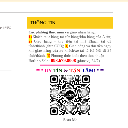
THÔNG TIN
r: 16552
Các phương thức mua và giao nhận hàng:
1)
Khách mua hàng tại cửa hàng/kho hàng của Á Âu;
2)
Giao hàng + thu tiền tại nhà Khách tại 63
tỉnh/thành (ship COD);
3)
Giao hàng và thu tiền ngay
khi giao hàng của xe khách/xe tải từ Hà Nội đi 34
4)
tỉnh/thành.
Phương thức khác theo thỏa thuận
098.679.8008
Hotline/Zalo:
(phục vụ 24/7)
==============================
*** UY
TÍN
&
TẬN
TÂM
! ***
Scan Me