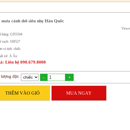
 mưa cánh dơi siêu nhẹ Hàn Quốc
Viewe
 hàng: GD5104
 vạch: 169527
n vị tính: chiếc
ất xứ: Á Âu
á: Liên hệ 098.679.8008
 lượng đặt:
-
+
THÊM VÀO GIỎ
MUA NGAY