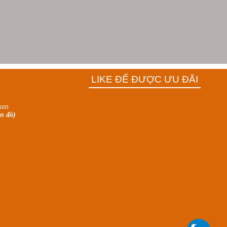
LIKE ĐỂ ĐƯỢC ƯU ĐÃI
com
n đồ)