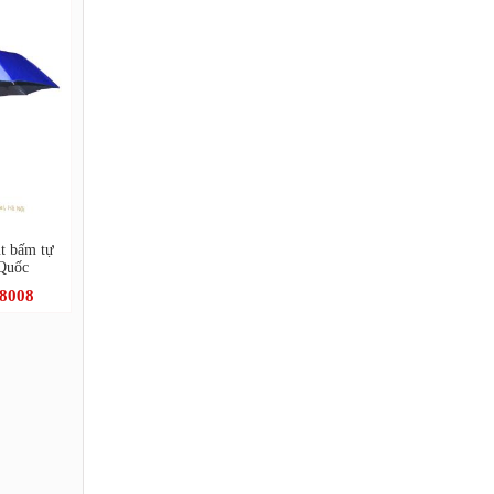
út bấm tự
 Quốc
.8008