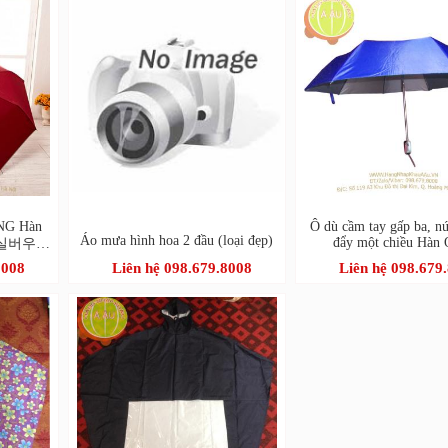
NG Hàn
Ô dù cầm tay gấp ba, n
Áo mưa hình hoa 2 đầu (loại đẹp)
đẩy một chiều Hàn
단색실버우산
8008
Liên hệ 098.679.8008
Liên hệ 098.679