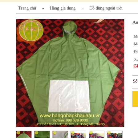
Trang chủ
»
Hàng gia dụng
»
Đồ dùng ngoài trời
Áo
Mã
Mã
Đơ
Xu
Gi
Số