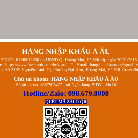
HÀNG NHẬP KHẨU Á ÂU
 ĐKKD: 01M8013050 do UBND Q. Hoàng Mai, Hà Nội cấp ngày 20/01/2015
ge:
https://www.facebook.com/hnkaau/
* Email: hangnhapkhauaau@gmail.
m: Số 21B5 Nguyễn Cảnh Dị, Phường Đại Kim, Hoàng Mai, Hà Nội
(Xem Bả
Chủ tài khoản: HÀNG NHẬP KHẨU Á ÂU
- Số tài khoản: 8867505477 - tại Ngân hàng BIDV - Hà Nội
Hotline/Zalo:
098.679.8008
QUÉT MÃ ZALO QR