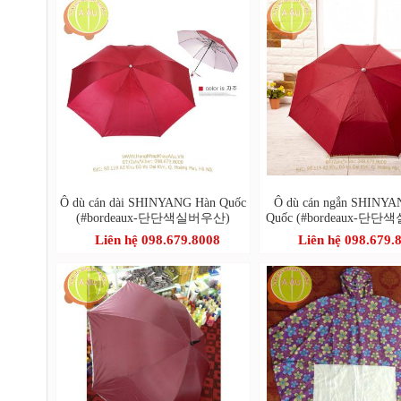
Ô dù cán dài SHINYANG Hàn Quốc
Ô dù cán ngắn SHINYA
(#bordeaux-단단색실버우산)
Quốc (#bordeaux-단
22 RH-303)
Liên hệ 098.679.8008
Liên hệ 098.679.