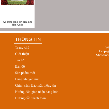
Áo mưa cánh dơi siêu nhẹ
Hàn Quốc
THÔNG TIN
Số
Trang chủ
Fanpa
Giới thiệu
Showroo
Tin tức
Bản đồ
Sản phẩm mới
Đang khuyến mãi
Chính sách Bảo mật thông tin
Hướng dẫn giao nhận hàng hóa
Hướng dẫn thanh toán