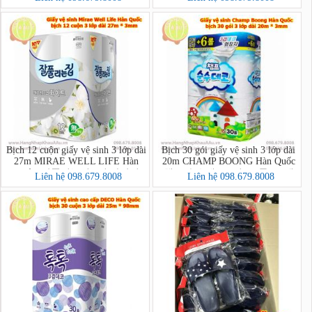
매)
Bịch 12 cuộn giấy vệ sinh 3 lớp dài
Bịch 30 gói giấy vệ sinh 3 lớp dài
27m MIRAE WELL LIFE Hàn
20m CHAMP BOONG Hàn Quốc
Quốc (잘풀리는집 3겹 화장지
(챔프 순수데코 3겹 (30롤) *1팩)
Liên hệ 098.679.8008
Liên hệ 098.679.8008
27m*12롤)