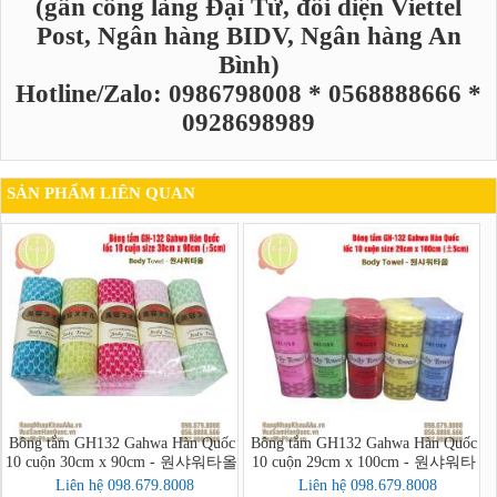
(gần cổng làng Đại Từ, đối diện Viettel
Post, Ngân hàng BIDV, Ngân hàng An
Bình)
Hotline/Zalo: 0986798008 * 0568888666 *
0928698989
SẢN PHẨM LIÊN QUAN
Bông tắm GH132 Gahwa Hàn Quốc
Bông tắm GH132 Gahwa Hàn Quốc
10 cuộn 30cm x 90cm - 원샤워타올
10 cuộn 29cm x 100cm - 원샤워타
올
Liên hệ 098.679.8008
Liên hệ 098.679.8008