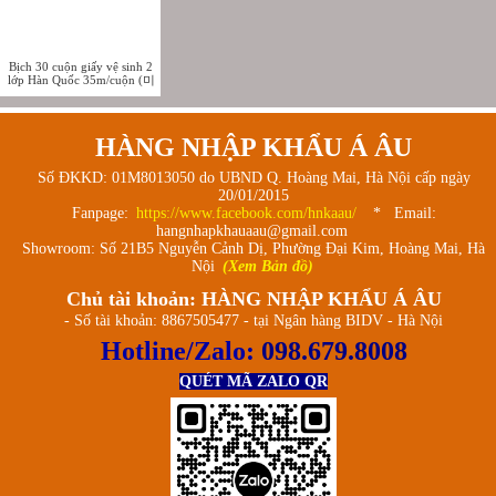
Bịch 30 cuộn giấy vệ sinh 2
lớp Hàn Quốc 35m/cuộn (미
래 잘풀리는집오리지널)
HÀNG NHẬP KHẨU Á ÂU
Số ĐKKD: 01M8013050 do UBND Q. Hoàng Mai, Hà Nội cấp ngày
20/01/2015
Fanpage:
https://www.facebook.com/hnkaau/
* Email:
hangnhapkhauaau@gmail.com
Showroom: Số 21B5 Nguyễn Cảnh Dị, Phường Đại Kim, Hoàng Mai, Hà
Nội
(Xem Bản đồ)
Chủ tài khoản: HÀNG NHẬP KHẨU Á ÂU
- Số tài khoản: 8867505477 - tại Ngân hàng BIDV - Hà Nội
Hotline/Zalo:
098.679.8008
QUÉT MÃ ZALO QR