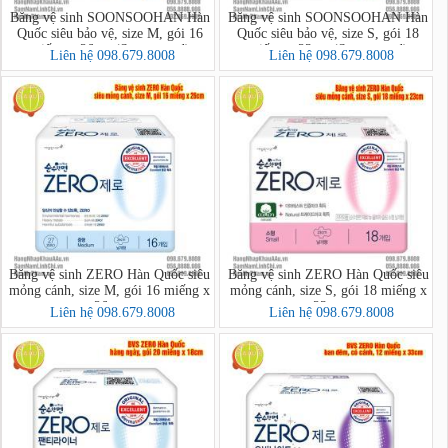
Băng vệ sinh SOONSOOHAN Hàn
Băng vệ sinh SOONSOOHAN Hàn
Quốc siêu bảo vệ, size M, gói 16
Quốc siêu bảo vệ, size S, gói 18
miếng x 26cm (Superguard)
miếng x 23cm (Superguard)
Liên hệ 098.679.8008
Liên hệ 098.679.8008
Băng vệ sinh ZERO Hàn Quốc siêu
Băng vệ sinh ZERO Hàn Quốc siêu
mỏng cánh, size M, gói 16 miếng x
mỏng cánh, size S, gói 18 miếng x
26cm
23cm
Liên hệ 098.679.8008
Liên hệ 098.679.8008