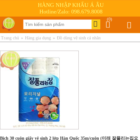
HÀNG NHẬP KHẨU Á ÂU
Hotline/Zalo: 098.679.8008
(0)
Trang chủ
»
Hàng gia dụng
»
Đồ dùng vệ sinh cá nhân
Bịch 30 cuộn giấy vệ sinh 2 lớp Hàn Quốc 35m/cuộn (미래 잘풀리는집오