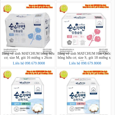
Băng vệ sinh MATCHUM bông hữu
Băng vệ sinh MATCHUM Hàn Quốc
cơ, size M, gói 16 miếng x 26cm
bông hữu cơ, size S, gói 18 miếng x
23cm
Liên hệ 098.679.8008
Liên hệ 098.679.8008