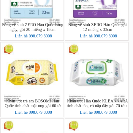
Băng vệ sinh ZERO Hàn Quốc hàng
Băng vệ sinh ZERO Hàn Quốc gói
ngày, gói 20 miếng x 18cm
12 miếng x 33cm
(Soonsoohanmyeon Zero Overnight
Liên hệ 098.679.8008
Liên hệ 098.679.8008
12 pcs/bag)
Khăn ướt trẻ em BOSOMI Hàn
Khăn ướt Hàn Quốc KLEANNARA
Quốc tinh chất mật ong gói 60 tờ
tinh chất táo, có nắp đậy gói 70 tờ +
(BOSOMI Baby Wet wipes 13-
10 tờ
Liên hệ 098.679.8008
Liên hệ 098.679.8008
nothing Ansim)