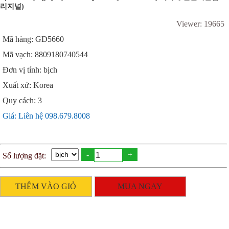
리지널)
Viewer: 19665
Mã hàng: GD5660
Mã vạch: 8809180740544
Đơn vị tính: bịch
Xuất xứ: Korea
Quy cách: 3
Giá: Liên hệ 098.679.8008
-
+
Số lượng đặt:
THÊM VÀO GIỎ
MUA NGAY