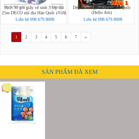
Bịch 30 gói giấy vệ sinh 3 lớp dài
Dép đi trong nhà EVA Hàn Quốc
(Hello Atti)
25m DECO nội địa Hàn Quốc (미래
생활 톡톡 3겹 30롤)
Liên hệ 098.679.8008
Liên hệ 098.679.8008
1
2
3
4
5
6
7
»
SẢN PHẨM ĐÃ XEM