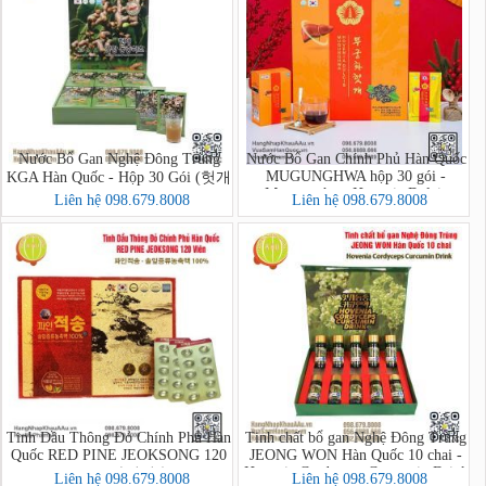
Nước Bổ Gan Nghệ Đông Trùng
Nước Bổ Gan Chính Phủ Hàn Quốc
MUGUNGHWA hộp 30 gói -
KGA Hàn Quốc - Hộp 30 Gói (헛개
Mungunghwa Hovenia Dulcis
강황 동충하초)
Liên hệ 098.679.8008
Liên hệ 098.679.8008
Tinh Dầu Thông Đỏ Chính Phủ Hàn
Tinh chất bổ gan Nghệ Đông Trùng
Quốc RED PINE JEOKSONG 120
JEONG WON Hàn Quốc 10 chai -
Hovenia Cordyceps Curcumin Drink
Viên - 파인적송
Liên hệ 098.679.8008
Liên hệ 098.679.8008