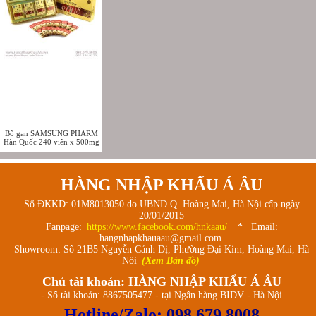
Bổ gan SAMSUNG PHARM
Hàn Quốc 240 viên x 500mg
HÀNG NHẬP KHẨU Á ÂU
Số ĐKKD: 01M8013050 do UBND Q. Hoàng Mai, Hà Nội cấp ngày
20/01/2015
Fanpage:
https://www.facebook.com/hnkaau/
* Email:
hangnhapkhauaau@gmail.com
Showroom: Số 21B5 Nguyễn Cảnh Dị, Phường Đại Kim, Hoàng Mai, Hà
Nội
(Xem Bản đồ)
Chủ tài khoản: HÀNG NHẬP KHẨU Á ÂU
- Số tài khoản: 8867505477 - tại Ngân hàng BIDV - Hà Nội
Hotline/Zalo:
098.679.8008