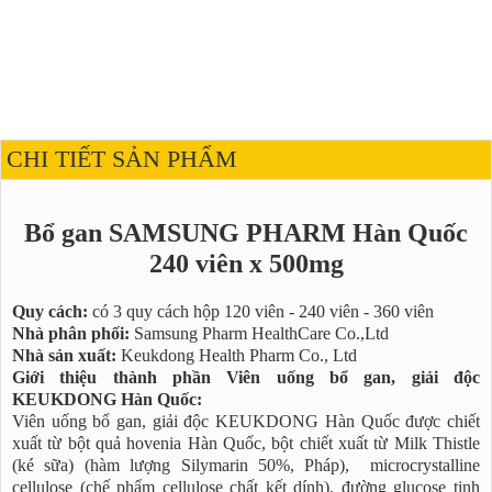
CHI TIẾT SẢN PHẨM
Bổ gan SAMSUNG PHARM Hàn Quốc
240 viên x 500mg
Quy cách:
có 3 quy cách hộp 120 viên - 240 viên - 360 viên
Nhà phân phối:
Samsung Pharm HealthCare Co.,Ltd
Nhà sản xuất:
Keukdong Health Pharm Co., Ltd
Giới thiệu thành phần Viên uống bổ gan, giải độc
KEUKDONG Hàn Quốc:
Viên uống bổ gan, giải độc KEUKDONG Hàn Quốc được chiết
xuất từ bột quả hovenia Hàn Quốc, bột chiết xuất từ Milk Thistle
(ké sữa) (hàm lượng Silymarin 50%, Pháp), microcrystalline
cellulose (chế phẩm cellulose chất kết dính), đường glucose tinh