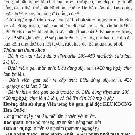
nóng, nhuận tràng, làm hết mụn nhọt, trứng cá, làm đẹp da phụ nữ
bằng cách thải trừ chất bã nhờn, chống lão hóa sớm do lạm dụng
hoặc thường xuyên dùng đồ uống có cồn.
- Giúp ngăn quá trình oxy hóa LDL cholesterol nguyên nhân gây
xơ vữa đông mạch, ngăn cản nhiễm độc và làm sạch thận hỗ trợ bài
tiết tốt cho người bị sỏi thận sỏi mật. Hoạt chất Silymarin có trong
cây kế sữa giúp ức chế sự phát triển tế bào ung thư hạn chế di căn
bao gồm ung thư tiền liệt tuyến, ruột kết, da, bàng quang, phổi.
Thông tin tham khảo:
+ Bệnh xơ gan: Liều dùng silymarin, 280–450 mg/ngày chia làm
2-3 liều.
+ Bệnh viêm gan mãn tính: Liều dùng silymarin 420 mg/ngày chia
làm ba lần.
+ Bệnh viêm gan siêu vi cấp tính: Liều dùng silymarin, 420
mg/ngày chia làm 3 lần.
+ Bệnh nhiễm độc gan do dược/độc tố: Liều dùng silymarin 280–
420 mg/ngày chia làm 3 lần; có thể lên đến 800 mg /ngày.
Hướng dẫn sử dụng Viên uống bổ gan, giải độc KEUKDONG
Hàn Quốc:
Uống một ngày hai lần, mỗi lần 2 viên với nước.
Bảo quản:
nơi khô thoáng, tránh ánh nắng mặt trời
Hạn sử dụng:
in trên sản phẩm (năm/tháng/ngày)
Sản phẩm được Hàng Nhập Khẩu Á Âu phân phối toàn quốc