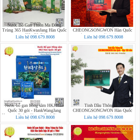
Nước Bổ Gan Thiên Ma Đông
Tinh Dầu Thông Đỏ
Trùng 365 HanKwanJang Hàn Quốc
CHEONGSONGWON Hàn Quốc
- Hộp 30 Gói
hộp đỏ 180 viên - 청송원 SMS BIO
Liên hệ 098.679.8008
Liên hệ 098.679.8008
PHARM
Nước bổ gan hồng sâm HKJ Hàn
Tinh Dầu Thông Đỏ
Quốc 30 gói - HankWangJang
CHEONGSONGWON Hàn Quốc
Hovenia Dulcis Korean Red Ginseng
hộp xanh 180 viên - 청송원 SMS
Liên hệ 098.679.8008
Liên hệ 098.679.8008
Gold
BIO PHARM