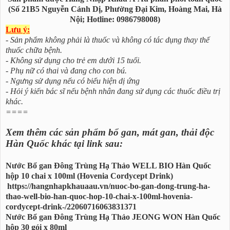
(Số 21B5 Nguyễn Cảnh Dị, Phường Đại Kim, Hoàng Mai, Hà
Nội; Hotline: 0986798008)
Lưu ý:
- Sản phẩm không phải là thuốc và không có tác dụng thay thế
thuốc chữa bệnh.
- Không sử dụng cho trẻ em dưới 15 tuổi.
- Phụ nữ có thai và đang cho con bú.
- Ngưng sử dụng nếu có biểu hiện dị ứng
- Hỏi ý kiến bác sĩ nếu bệnh nhân đang sử dụng các thuốc điều trị
khác.
====
Xem thêm các sản phẩm bổ gan, mát gan, thải độc
Hàn Quốc khác tại link sau:
Nước Bổ gan Đông Trùng Hạ Thảo WELL BIO Hàn Quốc
hộp 10 chai x 100ml (Hovenia Cordycept Drink)
https://hangnhapkhauaau.vn/nuoc-bo-gan-dong-trung-ha-
thao-well-bio-han-quoc-hop-10-chai-x-100ml-hovenia-
cordycept-drink-/22060716063831371
Nước Bổ gan Đông Trùng Hạ Thảo JEONG WON Hàn Quốc
hộp 30 gói x 80ml