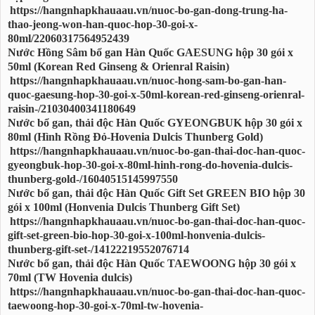
https://hangnhapkhauaau.vn/nuoc-bo-gan-dong-trung-ha-
thao-jeong-won-han-quoc-hop-30-goi-x-
80ml/22060317564952439
Nước Hồng Sâm bổ gan Hàn Quốc GAESUNG hộp 30 gói x
50ml (Korean Red Ginseng & Orienral Raisin)
https://hangnhapkhauaau.vn/nuoc-hong-sam-bo-gan-han-
quoc-gaesung-hop-30-goi-x-50ml-korean-red-ginseng-orienral-
raisin-/21030400341180649
Nước bổ gan, thải độc Hàn Quốc GYEONGBUK hộp 30 gói x
80ml (Hình Rồng Đỏ-Hovenia Dulcis Thunberg Gold)
https://hangnhapkhauaau.vn/nuoc-bo-gan-thai-doc-han-quoc-
gyeongbuk-hop-30-goi-x-80ml-hinh-rong-do-hovenia-dulcis-
thunberg-gold-/16040515145997550
Nước bổ gan, thải độc Hàn Quốc Gift Set GREEN BIO hộp 30
gói x 100ml (Honvenia Dulcis Thunberg Gift Set)
https://hangnhapkhauaau.vn/nuoc-bo-gan-thai-doc-han-quoc-
gift-set-green-bio-hop-30-goi-x-100ml-honvenia-dulcis-
thunberg-gift-set-/14122219552076714
Nước bổ gan, thải độc Hàn Quốc TAEWOONG hộp 30 gói x
70ml (TW Hovenia dulcis)
https://hangnhapkhauaau.vn/nuoc-bo-gan-thai-doc-han-quoc-
taewoong-hop-30-goi-x-70ml-tw-hovenia-