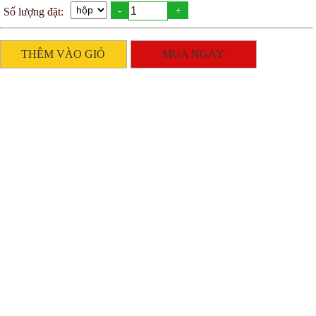
-
+
Số lượng đặt:
THÊM VÀO GIỎ
MUA NGAY