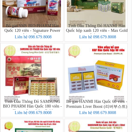
Bổ gan SMS BIO PHARM Hàn
Tinh Dầu Thông Đỏ HANMI Hàn
Quốc 120 viên - Signature Power
Quốc hộp xanh 120 viên - Max Gold
Liver Gold
Solution
Liên hệ 098.679.8008
Liên hệ 098.679.8008
Tinh Dầu Thông Đỏ SAMSUNG
Bổ gan HANMI Hàn Quốc 60 viên -
BIO PHARM Hàn Quốc 180 viên -
Premium Liver Boost (리버부스트)
Cheong Song Won Gold
Liên hệ 098.679.8008
Liên hệ 098.679.8008