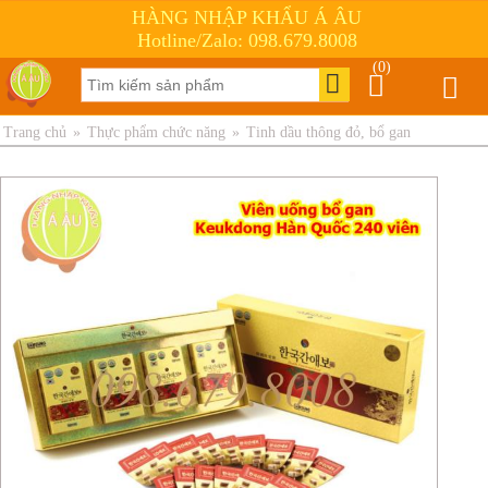
HÀNG NHẬP KHẨU Á ÂU
Hotline/Zalo: 098.679.8008
(0)
Trang chủ
»
Thực phẩm chức năng
»
Tinh dầu thông đỏ, bổ gan