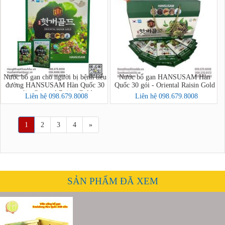
Nước bổ gan cho người bị bệnh tiểu
Nước bổ gan HANSUSAM Hàn
đường HANSUSAM Hàn Quốc 30
Quốc 30 gói - Oriental Raisin Gold
gói - Oriental Raisin Gold
Liên hệ 098.679.8008
Liên hệ 098.679.8008
1
2
3
4
»
SẢN PHẨM ĐÃ XEM