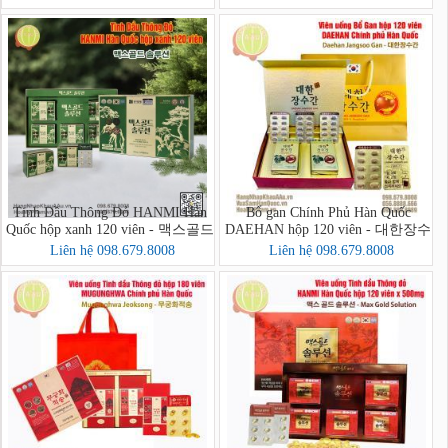
Tinh Dầu Thông Đỏ HANMI Hàn
Bổ gan Chính Phủ Hàn Quốc
Quốc hộp xanh 120 viên - 맥스골드
DAEHAN hộp 120 viên - 대한장수
솔루션
간
Liên hệ 098.679.8008
Liên hệ 098.679.8008