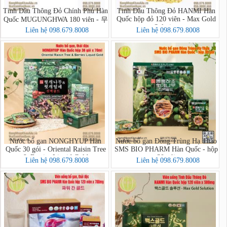
Tinh Dầu Thông Đỏ Chính Phủ Hàn
Tinh Dầu Thông Đỏ HANMI Hàn
Quốc hộp đỏ 120 viên - Max Gold
Quốc MUGUNGHWA 180 viên - 무
Solution
궁화적송
Liên hệ 098.679.8008
Liên hệ 098.679.8008
Nước bổ gan NONGHYUP Hàn
Nước bổ gan Đông Trùng Hạ Thảo
Quốc 30 gói - Oriental Raisin Tree
SMS BIO PHARM Hàn Quốc - hộp
& Berries Liquid Gold
30 gói
Liên hệ 098.679.8008
Liên hệ 098.679.8008