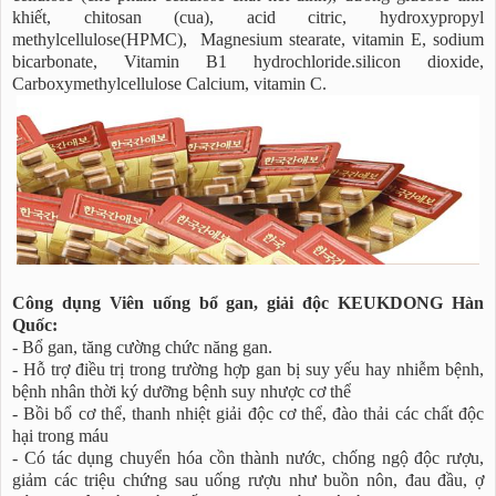
khiết, chitosan (cua), acid citric, hydroxypropyl
methylcellulose(HPMC), Magnesium stearate, vitamin E, sodium
bicarbonate, Vitamin B1 hydrochloride.silicon dioxide,
Carboxymethylcellulose Calcium, vitamin C.
Công dụng Viên uống bổ gan, giải độc KEUKDONG Hàn
Quốc:
- Bổ gan, tăng cường chức năng gan.
- Hỗ trợ điều trị trong trường hợp gan bị suy yếu hay nhiễm bệnh,
bệnh nhân thời ký dưỡng bệnh suy nhược cơ thể
- Bồi bổ cơ thể, thanh nhiệt giải độc cơ thể, đào thải các chất độc
hại trong máu
- Có tác dụng chuyển hóa cồn thành nước, chống ngộ độc rượu,
giảm các triệu chứng sau uống rượu như buồn nôn, đau đầu, ợ