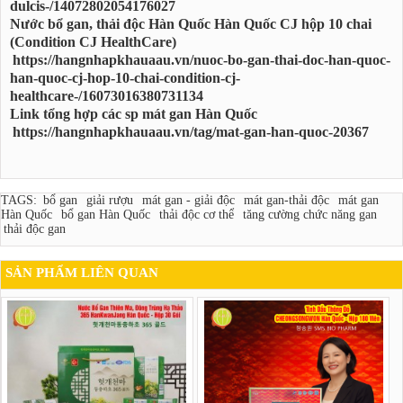
dulcis-/14072802054176027
Nước bổ gan, thải độc Hàn Quốc Hàn Quốc CJ hộp 10 chai
(Condition CJ HealthCare)
https://hangnhapkhauaau.vn/nuoc-bo-gan-thai-doc-han-quoc-
han-quoc-cj-hop-10-chai-condition-cj-
healthcare-/16073016380731134
Link tổng hợp các sp mát gan Hàn Quốc
https://hangnhapkhauaau.vn/tag/mat-gan-han-quoc-20367
TAGS:
bổ gan
giải rượu
mát gan - giải độc
mát gan-thải độc
mát gan
Hàn Quốc
bổ gan Hàn Quốc
thải độc cơ thể
tăng cường chức năng gan
thải độc gan
SẢN PHẨM LIÊN QUAN