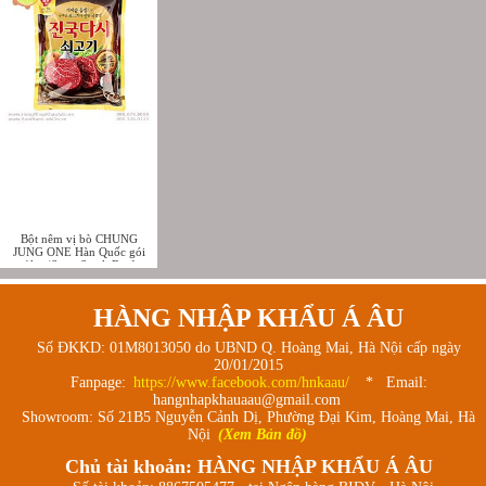
Bột nêm vị bò CHUNG
JUNG ONE Hàn Quốc gói
1kg (Soup Stock Beef
Flavor)
HÀNG NHẬP KHẨU Á ÂU
Số ĐKKD: 01M8013050 do UBND Q. Hoàng Mai, Hà Nội cấp ngày
20/01/2015
Fanpage:
https://www.facebook.com/hnkaau/
* Email:
hangnhapkhauaau@gmail.com
Showroom: Số 21B5 Nguyễn Cảnh Dị, Phường Đại Kim, Hoàng Mai, Hà
Nội
(Xem Bản đồ)
Chủ tài khoản: HÀNG NHẬP KHẨU Á ÂU