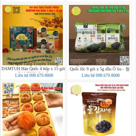
Set Quà Tặng Truyền Thống
Rong biển ăn liền DAESANG Hàn
DAMTUH Hàn Quốc 4 hộp x 15 gói
Quốc lốc 9 gói x 5g dầu Ô liu - 청
- DAMTUH Gift Set
정원 올리브유 재래김
Liên hệ 098.679.8008
Liên hệ 098.679.8008