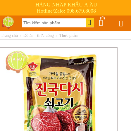
HÀNG NHẬP KHẨU Á ÂU
Hotline/Zalo: 098.679.8008
(0)
Trang chủ
»
Đồ ăn - thức uống
»
Thực phẩm