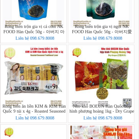
Rong biển trộn gia vị cá cơm NK
Rong biển trộn gia vị ngọt NK
FOOD Hàn Quốc 50g - 아버지 마
FOOD Hàn Quốc 50g - 아버지愛
음을 담아 멸치새우 돌김자반볶음
마음을 담아 돌김자반볶음
Liên hệ 098.679.8008
Liên hệ 098.679.8008
Rong biển ăn liền KIM & KIM Hàn
Nho khô BOEUN Hàn Quốc hộp
Quốc 9 túi x 4g - Roasted Seasoned
hình phượng hoàng 1kg - Dry Grape
Traditional Laver
(건청포도)
Liên hệ 098.679.8008
Liên hệ 098.679.8008