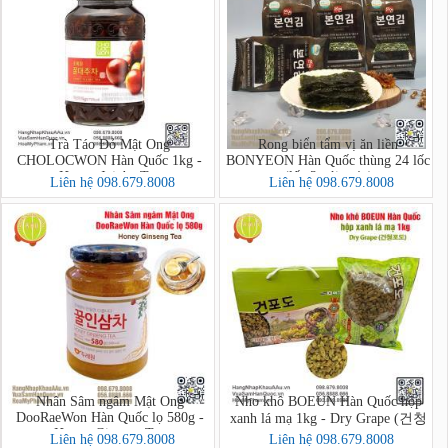
Trà Táo Đỏ Mật Ong
Rong biển tẩm vị ăn liền
CHOLOCWON Hàn Quốc 1kg -
BONYEON Hàn Quốc thùng 24 lốc
Honey Jujube Tea
(lốc 3 gói x 4g)
Liên hệ 098.679.8008
Liên hệ 098.679.8008
Nhân Sâm ngâm Mật Ong
Nho khô BOEUN Hàn Quốc hộp
DooRaeWon Hàn Quốc lọ 580g -
xanh lá mạ 1kg - Dry Grape (건청
Honey Ginseng Tea
포도)
Liên hệ 098.679.8008
Liên hệ 098.679.8008