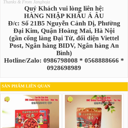
Thanks & From Jangboja
Quý Khách vui lòng liên hệ:
HÀNG NHẬP KHẨU Á ÂU
Đ/c: Số 21B5 Nguyễn Cảnh Dị, Phường
Đại Kim, Quận Hoàng Mai, Hà Nội
(gần cổng làng Đại Từ, đối diện Viettel
Post, Ngân hàng BIDV, Ngân hàng An
Bình)
Hotline/Zalo: 0986798008 * 0568888666 *
0928698989
SẢN PHẨM LIÊN QUAN