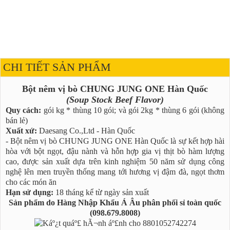
CHI TIẾT SẢN PHẨM
Bột nêm vị bò CHUNG JUNG ONE Hàn Quốc
(Soup Stock Beef Flavor)
Quy cách:
gói kg * thùng 10 gói; và gói 2kg * thùng 6 gói (không
bán lẻ)
Xuất xứ:
Daesang Co.,Ltd - Hàn Quốc
- Bột nêm vị bò CHUNG JUNG ONE Hàn Quốc là sự kết hợp hài
hòa với bột ngọt, đậu nành và hỗn hợp gia vị thịt bò hàm lượng
cao, được sản xuất dựa trên kinh nghiệm 50 năm sử dụng công
nghệ lên men truyền thống mang tới hương vị đậm đà, ngọt thơm
cho các món ăn
Hạn sử dụng:
18 tháng kể từ ngày sản xuất
Sản phẩm do Hàng Nhập Khẩu Á Âu phân phối sỉ toàn quốc
(098.679.8008)