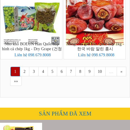
Nho khô BOEUN Hàn Quốc hộp
Hồng treo gió Hàn Quốc hộp 1kg -
hình cá chép 1kg - Dry Grape (건청
한국 바람 말린 홍시
포도)
Liên hệ 098.679.8008
Liên hệ 098.679.8008
1
2
3
4
5
6
7
8
9
10
…
»
»»
SẢN PHẨM ĐÃ XEM