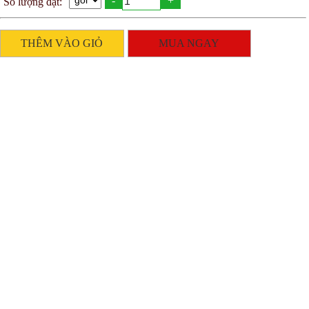
-
+
Số lượng đặt:
THÊM VÀO GIỎ
MUA NGAY