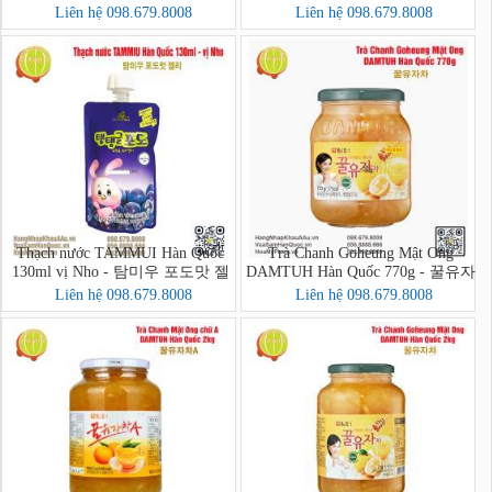
Liên hệ 098.679.8008
Liên hệ 098.679.8008
Thạch nước TAMMUI Hàn Quốc
Trà Chanh Goheung Mật Ong
130ml vị Nho - 탐미우 포도맛 젤
DAMTUH Hàn Quốc 770g - 꿀유자
리
차
Liên hệ 098.679.8008
Liên hệ 098.679.8008