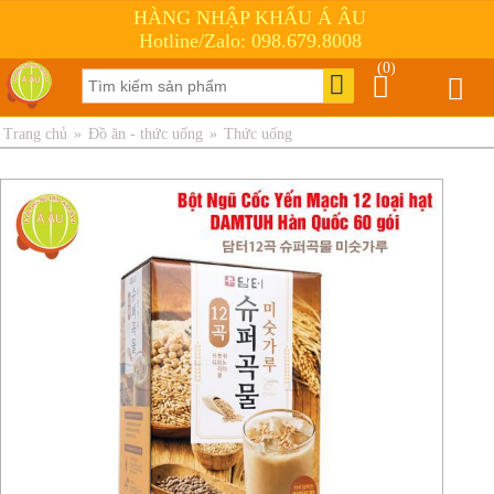
HÀNG NHẬP KHẨU Á ÂU
Hotline/Zalo: 098.679.8008
(0)
Trang chủ
»
Đồ ăn - thức uống
»
Thức uống