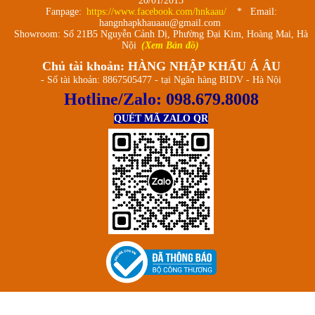
20/01/2015
Fanpage:
https://www.facebook.com/hnkaau/
* Email:
hangnhapkhauaau@gmail.com
Showroom: Số 21B5 Nguyễn Cảnh Dị, Phường Đại Kim, Hoàng Mai, Hà
Nội
(Xem Bản đồ)
Chủ tài khoản: HÀNG NHẬP KHẨU Á ÂU
- Số tài khoản: 8867505477 - tại Ngân hàng BIDV - Hà Nội
Hotline/Zalo:
098.679.8008
QUÉT MÃ ZALO QR