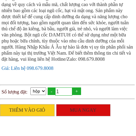
dạng về quy cách và mẫu mã, chất lượng cao với thành phần tự
nhiên bao gồm các loại ngũ cốc, hạt và mật ong. Sản phẩm này
được thiết kế để cung cấp dinh dưỡng đa dạng và năng lượng cho
mọi đối tượng, bao gồm người quan tâm đến sức khỏe, người tuân
thủ chế độ ăn kiêng, bà bầu, người già, trẻ nhỏ, và người làm việc
văn phòng. Bột ngũ cốc DAMTUH có thể sử dụng như một bữa
phụ hoặc bữa chính, tùy thuộc vào nhu cầu dinh dưỡng của mỗi
người. Hàng Nhập Khẩu Á Âu tự hào là đơn vị uy tín phân phối sản
phẩm này tại thị trường Việt Nam. Để biết thêm thông tin chi tiết và
đặt hàng, vui lòng liên hệ Hotline/Zalo: 098.679.8008
Giá: Liên hệ 098.679.8008
-
+
Số lượng đặt:
THÊM VÀO GIỎ
MUA NGAY