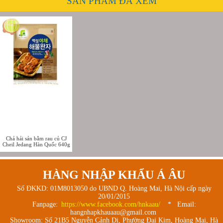
SẢN PHẨM ĐÃ XEM
Chả hải sản bằm rau củ CJ
Cheil Jedang Hàn Quốc 640g
HÀNG NHẬP KHẨU Á ÂU
Số ĐKKD: 01M8013050 do UBND Q. Hoàng Mai, Hà Nội cấp ngày
20/01/2015
Fanpage:
https://www.facebook.com/hnkaau/
* Email:
hangnhapkhauaau@gmail.com
Showroom: Số 21B5 Nguyễn Cảnh Dị, Phường Đại Kim, Hoàng Mai, Hà