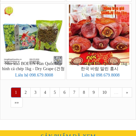
Nho khô BOEUN Hàn Quốc hộp
Hồng treo gió Hàn Quốc hộp 1kg -
hình cá chép 1kg - Dry Grape (건청
한국 바람 말린 홍시
포도)
Liên hệ 098.679.8008
Liên hệ 098.679.8008
1
2
3
4
5
6
7
8
9
10
…
»
»»