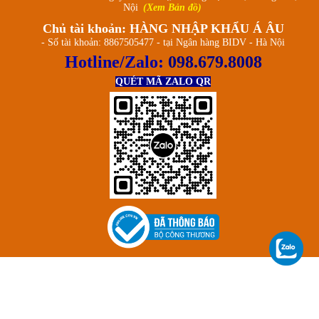
Nội
(Xem Bản đồ)
Chủ tài khoản: HÀNG NHẬP KHẨU Á ÂU
- Số tài khoản: 8867505477 - tại Ngân hàng BIDV - Hà Nội
Hotline/Zalo:
098.679.8008
QUÉT MÃ ZALO QR