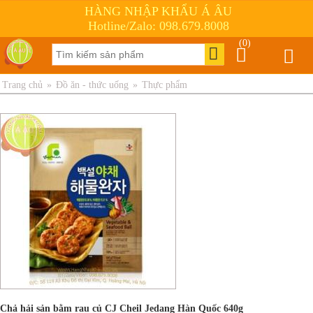
HÀNG NHẬP KHẨU Á ÂU
Hotline/Zalo: 098.679.8008
(0)
Trang chủ
»
Đồ ăn - thức uống
»
Thực phẩm
Chả hải sản bằm rau củ CJ Cheil Jedang Hàn Quốc 640g