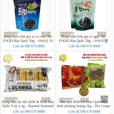
Rong biển trộn gia vị cá cơm NK
Rong biển trộn gia vị ngọt NK
FOOD Hàn Quốc 50g - 아버지 마
FOOD Hàn Quốc 50g - 아버지愛
음을 담아 멸치새우 돌김자반볶음
마음을 담아 돌김자반볶음
Liên hệ 098.679.8008
Liên hệ 098.679.8008
Rong biển ăn liền KIM & KIM Hàn
Nho khô BOEUN Hàn Quốc hộp
Quốc 9 túi x 4g - Roasted Seasoned
hình phượng hoàng 1kg - Dry Grape
Traditional Laver
(건청포도)
Liên hệ 098.679.8008
Liên hệ 098.679.8008