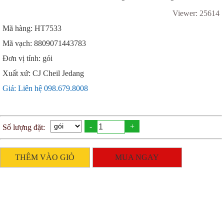
Viewer: 25614
Mã hàng: HT7533
Mã vạch: 8809071443783
Đơn vị tính: gói
Xuất xứ: CJ Cheil Jedang
Giá: Liên hệ 098.679.8008
-
+
Số lượng đặt:
THÊM VÀO GIỎ
MUA NGAY