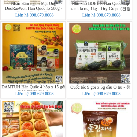
Nhân Sâm ngâm Mật Ong
Nho khô BOEUN Hàn Quốc hộp
DooRaeWon Hàn Quốc lọ 580g -
xanh lá mạ 1kg - Dry Grape (건청
Honey Ginseng Tea
포도)
Liên hệ 098.679.8008
Liên hệ 098.679.8008
Set Quà Tặng Truyền Thống
Rong biển ăn liền DAESANG Hàn
DAMTUH Hàn Quốc 4 hộp x 15 gói
Quốc lốc 9 gói x 5g dầu Ô liu - 청
- DAMTUH Gift Set
정원 올리브유 재래김
Liên hệ 098.679.8008
Liên hệ 098.679.8008