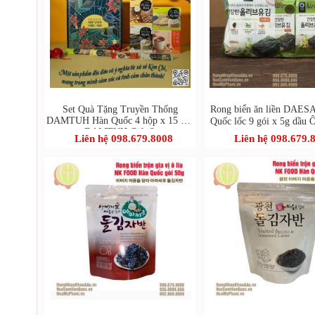
Set Quà Tặng Truyền Thống
Rong biển ăn liền DAE
DAMTUH Hàn Quốc 4 hộp x 15 gói
Quốc lốc 9 gói x 5g dầu 
- DAMTUH Gift Set
정원 올리브유 재
Liên hệ 098.679.8008
Liên hệ 098.679.