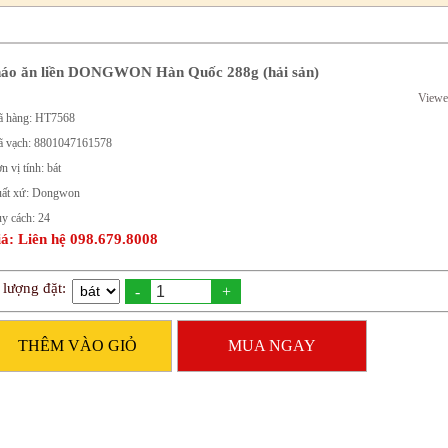
áo ăn liền DONGWON Hàn Quốc 288g (hải sản)
Viewe
 hàng: HT7568
 vạch: 8801047161578
n vị tính: bát
ất xứ: Dongwon
y cách: 24
á: Liên hệ 098.679.8008
 lượng đặt:
-
+
THÊM VÀO GIỎ
MUA NGAY