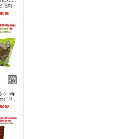
 THE ONE
더조은 천마차
.8008
uốc hộp
Grape (건청
.8008