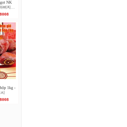
 ngọt NK
 - 아버지愛
반볶음
.8008
hộp 1kg -
홍시
.8008