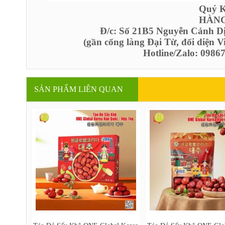
Quý Kh
HÀNG
Đ/c: Số 21B5 Nguyễn Cảnh D
(gần cổng làng Đại Từ, đối diện 
Hotline/Zalo: 098
SẢN PHẨM LIÊN QUAN