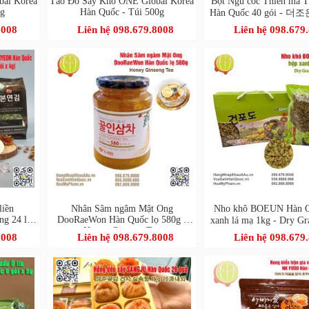
bal Korea
Táo Đỏ Sấy Khô ONE Global Korea
Bột Ngũ cốc Thiên ma
kg
Hàn Quốc - Túi 500g
Hàn Quốc 40 gói - 
40포
8008
Liên hệ 098.679.8008
Liên hệ 098.679
liền
Nhân Sâm ngâm Mật Ong
Nho khô BOEUN Hàn Q
g 24 lốc
DooRaeWon Hàn Quốc lọ 580g -
xanh lá mạ 1kg - Dry 
Honey Ginseng Tea
포도)
8008
Liên hệ 098.679.8008
Liên hệ 098.679