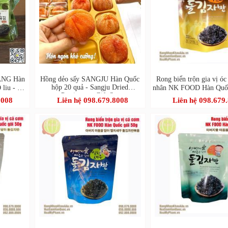
SANG Hàn
Hồng dẻo sấy SANGJU Hàn Quốc
Rong biển trộn gia vị óc
hộp 20 quả - Sangju Dried
Ô liu - 청
nhân NK FOOD Hàn Quố
Persimmon Gift Set
래김
버지 마음을 담아 호두
8008
Liên hệ 098.679.8008
Liên hệ 098.679
김자반 볶음