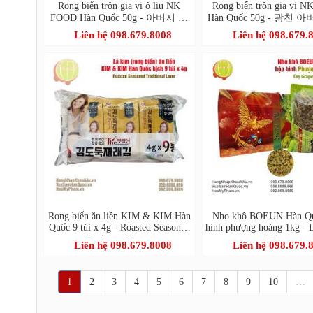
Rong biển trộn gia vị ô liu NK
Rong biển trộn gia vị 
FOOD Hàn Quốc 50g - 아버지 마
Hàn Quốc 50g - 광천 
음을 담아 아마씨유 돌김자반
을 담아 돌김자
Liên hệ 098.679.8008
Liên hệ 098.679.
Rong biển ăn liền KIM & KIM Hàn
Nho khô BOEUN Hàn Q
Quốc 9 túi x 4g - Roasted Seasoned
hình phượng hoàng 1kg - 
Traditional Laver
(건청포도)
Liên hệ 098.679.8008
Liên hệ 098.679.
1
2
3
4
5
6
7
8
9
10
…