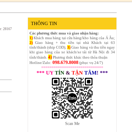
THÔNG TIN
r: 28167
Các phương thức mua và giao nhận hàng:
1)
Khách mua hàng tại cửa hàng/kho hàng của Á Âu;
2)
Giao hàng + thu tiền tại nhà Khách tại 63
tỉnh/thành (ship COD);
3)
Giao hàng và thu tiền ngay
khi giao hàng của xe khách/xe tải từ Hà Nội đi 34
4)
tỉnh/thành.
Phương thức khác theo thỏa thuận
098.679.8008
Hotline/Zalo:
(phục vụ 24/7)
==============================
*** UY
TÍN
&
TẬN
TÂM
! ***
Scan Me