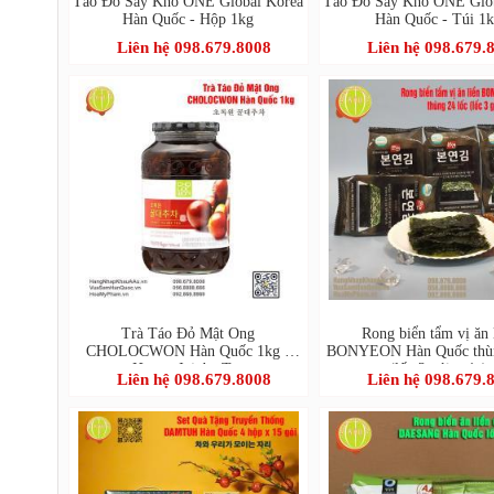
Táo Đỏ Sấy Khô ONE Global Korea
Táo Đỏ Sấy Khô ONE Glo
Hàn Quốc - Hộp 1kg
Hàn Quốc - Túi 1
Liên hệ 098.679.8008
Liên hệ 098.679.
Trà Táo Đỏ Mật Ong
Rong biển tẩm vị ăn 
CHOLOCWON Hàn Quốc 1kg -
BONYEON Hàn Quốc thùn
Honey Jujube Tea
(lốc 3 gói x 4g)
Liên hệ 098.679.8008
Liên hệ 098.679.