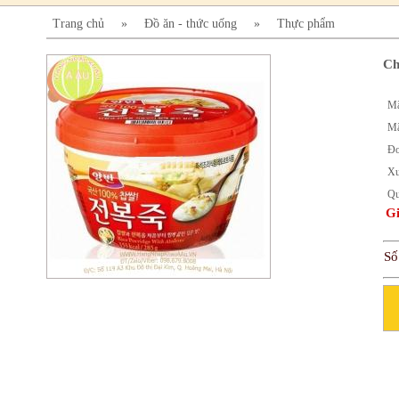
Trang chủ
»
Đồ ăn - thức uống
»
Thực phẩm
Ch
Mã
Mã
Đơ
Xu
Qu
Gi
Số