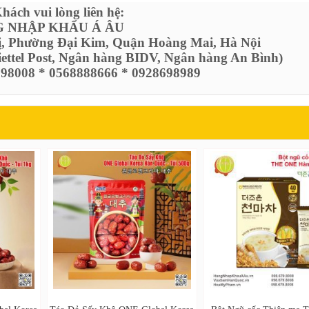
ách vui lòng liên hệ:
 NHẬP KHẨU Á ÂU
ị, Phường Đại Kim, Quận Hoàng Mai, Hà Nội
Viettel Post, Ngân hàng BIDV, Ngân hàng An Bình)
6798008 * 0568888666 * 0928698989