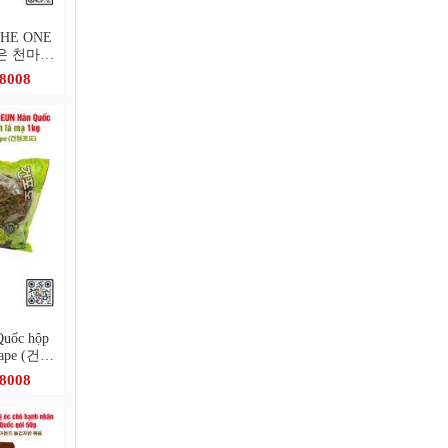
 THE ONE
더조은 천마차
.8008
uốc hộp
Grape (건청
.8008