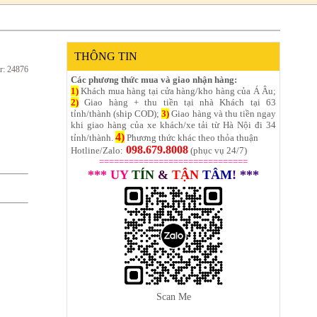
THÔNG TIN
r: 24876
Các phương thức mua và giao nhận hàng:
1)
Khách mua hàng tại cửa hàng/kho hàng của Á Âu;
2)
Giao hàng + thu tiền tại nhà Khách tại 63
tỉnh/thành (ship COD);
3)
Giao hàng và thu tiền ngay
khi giao hàng của xe khách/xe tải từ Hà Nội đi 34
4)
tỉnh/thành.
Phương thức khác theo thỏa thuận
098.679.8008
Hotline/Zalo:
(phục vụ 24/7)
==============================
*** UY
TÍN
&
TẬN
TÂM
! ***
Scan Me