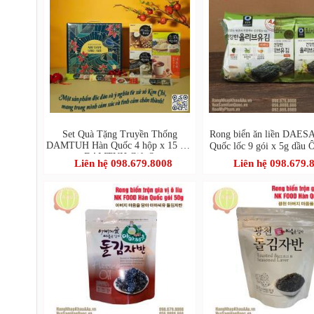
Set Quà Tặng Truyền Thống
Rong biển ăn liền DAE
DAMTUH Hàn Quốc 4 hộp x 15 gói
Quốc lốc 9 gói x 5g dầu 
- DAMTUH Gift Set
정원 올리브유 재
Liên hệ 098.679.8008
Liên hệ 098.679.