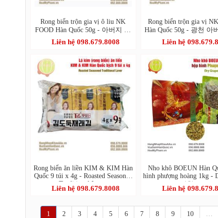
Rong biển trộn gia vị ô liu NK
Rong biển trộn gia vị 
FOOD Hàn Quốc 50g - 아버지 마
Hàn Quốc 50g - 광천 
음을 담아 아마씨유 돌김자반
을 담아 돌김자
Liên hệ 098.679.8008
Liên hệ 098.679.
Rong biển ăn liền KIM & KIM Hàn
Nho khô BOEUN Hàn Q
Quốc 9 túi x 4g - Roasted Seasoned
hình phượng hoàng 1kg - 
Traditional Laver
(건청포도)
Liên hệ 098.679.8008
Liên hệ 098.679.
1
2
3
4
5
6
7
8
9
10
…