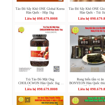
Táo Đỏ Sấy Khô ONE Global Korea
Táo Đỏ Sấy Khô ONE Glo
Hàn Quốc - Hộp 1kg
Hàn Quốc - Túi 1
Liên hệ 098.679.8008
Liên hệ 098.679.
Trà Táo Đỏ Mật Ong
Rong biển tẩm vị ăn 
CHOLOCWON Hàn Quốc 1kg -
BONYEON Hàn Quốc thùn
Honey Jujube Tea
(lốc 3 gói x 4g)
Liên hệ 098.679.8008
Liên hệ 098.679.