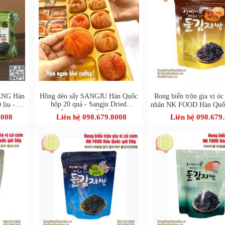
SANG Hàn
Hồng dẻo sấy SANGJU Hàn Quốc
Rong biển trộn gia vị óc
hộp 20 quả - Sangju Dried
Ô liu - 청
nhân NK FOOD Hàn Quố
Persimmon Gift Set
래김
버지 마음을 담아 호두
8008
Liên hệ 098.679.8008
Liên hệ 098.679
김자반 볶음