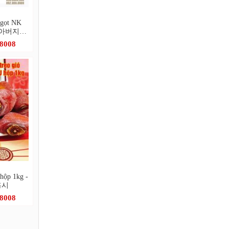
 ngọt NK
 - 아버지愛
반볶음
.8008
hộp 1kg -
홍시
.8008