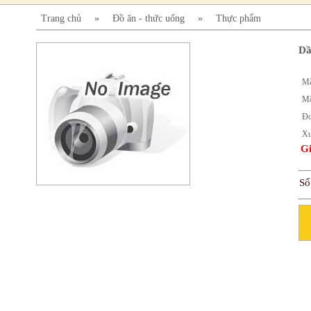
Trang chủ
»
Đồ ăn - thức uống
»
Thực phẩm
Dầ
Mã
Mã
Đơ
Xu
Gi
Số