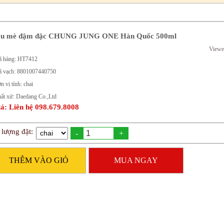
u mè đậm đặc CHUNG JUNG ONE Hàn Quốc 500ml
Viewe
 hàng: HT7412
 vạch: 8801007440750
n vị tính: chai
ất xứ: Daedang Co.,Ltd
á: Liên hệ 098.679.8008
 lượng đặt:
-
+
THÊM VÀO GIỎ
MUA NGAY