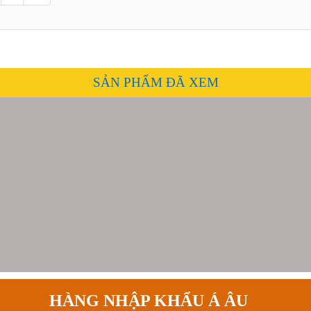
SẢN PHẨM ĐÃ XEM
HÀNG NHẬP KHẨU Á ÂU