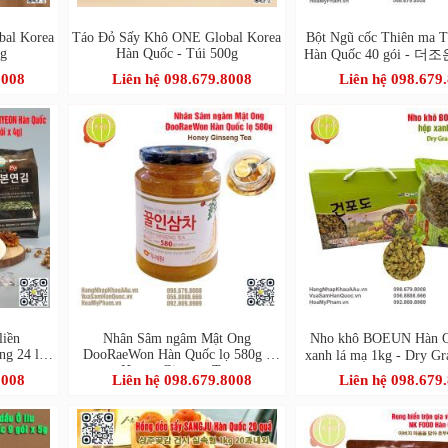
bal Korea
Táo Đỏ Sấy Khô ONE Global Korea
Bột Ngũ cốc Thiên ma
kg
Hàn Quốc - Túi 500g
Hàn Quốc 40 gói - 
40포
8008
Liên hệ 098.679.8008
Liên hệ 098.679
liền
Nhân Sâm ngâm Mật Ong
Nho khô BOEUN Hàn Q
g 24 lốc
DooRaeWon Hàn Quốc lọ 580g -
xanh lá mạ 1kg - Dry 
Honey Ginseng Tea
포도)
8008
Liên hệ 098.679.8008
Liên hệ 098.679