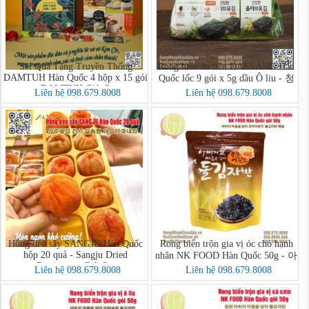
Set Quà Tặng Truyền Thống
Rong biển ăn liền DAESANG Hàn
DAMTUH Hàn Quốc 4 hộp x 15 gói
Quốc lốc 9 gói x 5g dầu Ô liu - 청
- DAMTUH Gift Set
정원 올리브유 재래김
Liên hệ 098.679.8008
Liên hệ 098.679.8008
Hồng dẻo sấy SANGJU Hàn Quốc
Rong biển trộn gia vị óc chó hạnh
hộp 20 quả - Sangju Dried
nhân NK FOOD Hàn Quốc 50g - 아
Persimmon Gift Set
버지 마음을 담아 호두아몬드 돌
Liên hệ 098.679.8008
Liên hệ 098.679.8008
김자반 볶음