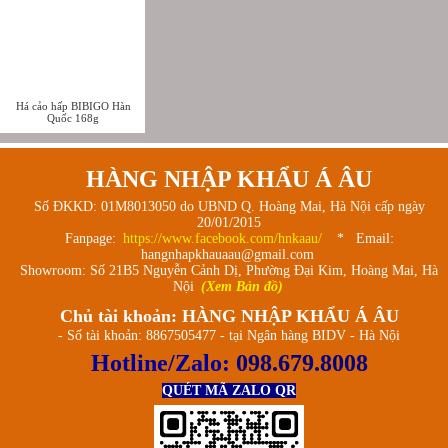
Há cảo hấp BIBIGO Hàn
Quốc 168g
HÀNG NHẬP KHẨU Á ÂU
Số ĐKKD: 01M8013050 do UBND Q. Hoàng Mai, Hà Nội cấp ngày
20/01/2015
Fanpage:
https://www.facebook.com/hnkaau/
* Email:
hangnhapkhauaau@gmail.com
Showroom: Số 21B5 Nguyễn Cảnh Dị, Phường Đại Kim, Hoàng Mai, Hà
Nội
(Xem Bản đồ)
Chủ tài khoản: HÀNG NHẬP KHẨU Á ÂU
- Số tài khoản: 8867505477 - tại Ngân hàng BIDV - Hà Nội
Hotline/Zalo:
098.679.8008
QUÉT MÃ ZALO QR