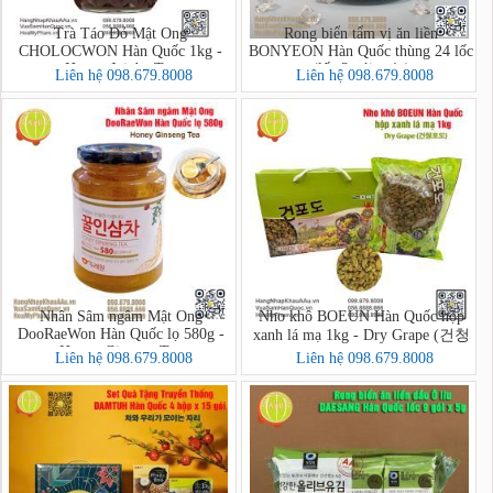
Trà Táo Đỏ Mật Ong
Rong biển tẩm vị ăn liền
CHOLOCWON Hàn Quốc 1kg -
BONYEON Hàn Quốc thùng 24 lốc
Honey Jujube Tea
(lốc 3 gói x 4g)
Liên hệ 098.679.8008
Liên hệ 098.679.8008
Nhân Sâm ngâm Mật Ong
Nho khô BOEUN Hàn Quốc hộp
DooRaeWon Hàn Quốc lọ 580g -
xanh lá mạ 1kg - Dry Grape (건청
Honey Ginseng Tea
포도)
Liên hệ 098.679.8008
Liên hệ 098.679.8008