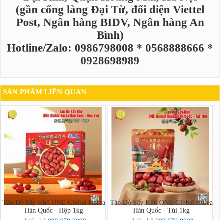
(gần cổng làng Đại Từ, đối diện Viettel
Post, Ngân hàng BIDV, Ngân hàng An
Bình)
Hotline/Zalo: 0986798008 * 0568888666 *
0928698989
SẢN PHẨM LIÊN QUAN
Táo Đỏ Sấy Khô ONE Global Korea
Táo Đỏ Sấy Khô ONE Global Korea
Hàn Quốc - Hộp 1kg
Hàn Quốc - Túi 1kg