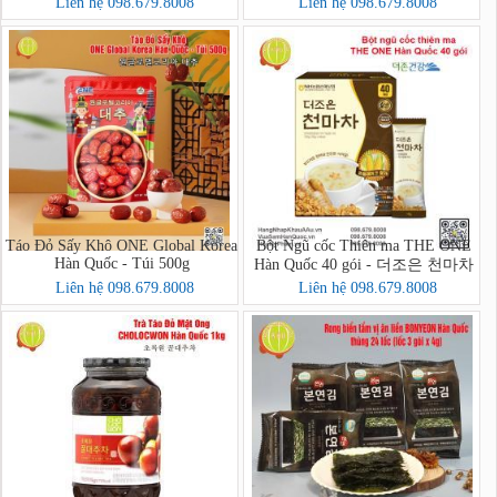
Liên hệ 098.679.8008
Liên hệ 098.679.8008
Táo Đỏ Sấy Khô ONE Global Korea
Bột Ngũ cốc Thiên ma THE ONE
Hàn Quốc - Túi 500g
Hàn Quốc 40 gói - 더조은 천마차
40포
Liên hệ 098.679.8008
Liên hệ 098.679.8008