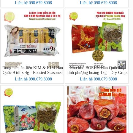
음을 담아 멸치새우 돌김자반볶음
마음을 담아 돌김자반볶음
Liên hệ 098.679.8008
Liên hệ 098.679.8008
Rong biển ăn liền KIM & KIM Hàn
Nho khô BOEUN Hàn Quốc hộp
Quốc 9 túi x 4g - Roasted Seasoned
hình phượng hoàng 1kg - Dry Grape
Traditional Laver
(건청포도)
Liên hệ 098.679.8008
Liên hệ 098.679.8008