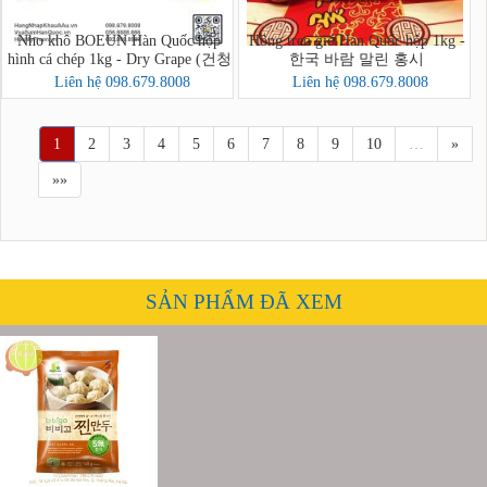
Nho khô BOEUN Hàn Quốc hộp
Hồng treo gió Hàn Quốc hộp 1kg -
hình cá chép 1kg - Dry Grape (건청
한국 바람 말린 홍시
포도)
Liên hệ 098.679.8008
Liên hệ 098.679.8008
1
2
3
4
5
6
7
8
9
10
…
»
»»
SẢN PHẨM ĐÃ XEM