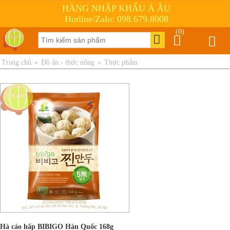
HÀNG NHẬP KHẨU Á ÂU
Hotline/Zalo: 098.679.8008
(0)
Trang chủ
»
Đồ ăn - thức uống
»
Thực phẩm
Há cảo hấp BIBIGO Hàn Quốc 168g