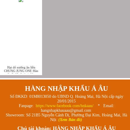
Hạt dẻ nướng ăn liền
CHUNG JUNG ONE Hàn
Quốc lốc 3 túi * 60g
HÀNG NHẬP KHẨU Á ÂU
Số ĐKKD: 01M8013050 do UBND Q. Hoàng Mai, Hà Nội cấp ngày
20/01/2015
Fanpage:
https://www.facebook.com/hnkaau/
* Email:
hangnhapkhauaau@gmail.com
Showroom: Số 21B5 Nguyễn Cảnh Dị, Phường Đại Kim, Hoàng Mai, Hà
Nội
(Xem Bản đồ)
Chủ tài khoản: HÀNG NHẬP KHẨU Á ÂU