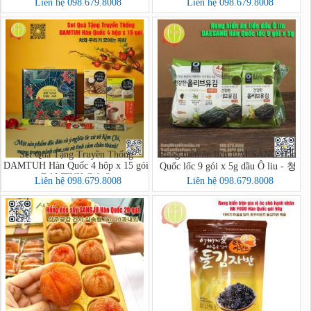
포도)
Liên hệ 098.679.8008
Liên hệ 098.679.8008
Set Quà Tặng Truyền Thống
Rong biển ăn liền DAESANG Hàn
DAMTUH Hàn Quốc 4 hộp x 15 gói
Quốc lốc 9 gói x 5g dầu Ô liu - 청
- DAMTUH Gift Set
정원 올리브유 재래김
Liên hệ 098.679.8008
Liên hệ 098.679.8008