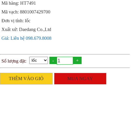
Mã hàng: HT7491
Mã vạch: 8801007429700
Đơn vị tính: lốc
Xuất xứ: Daedang Co.,Ltd
Giá: Liên hệ 098.679.8008
-
+
Số lượng đặt:
THÊM VÀO GIỎ
MUA NGAY