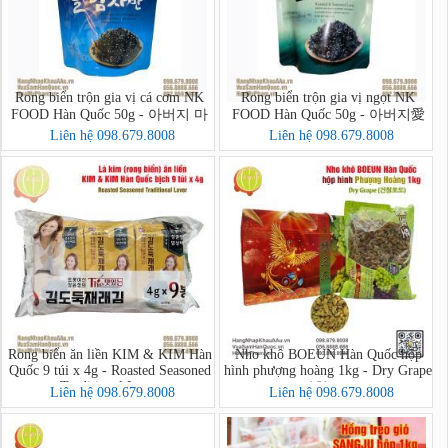
Rong biển trộn gia vị cá cơm NK
Rong biển trộn gia vị ngọt NK
FOOD Hàn Quốc 50g - 아버지 마
FOOD Hàn Quốc 50g - 아버지愛
음을 담아 멸치새우 돌김자반볶음
마음을 담아 돌김자반볶음
Liên hệ 098.679.8008
Liên hệ 098.679.8008
Rong biển ăn liền KIM & KIM Hàn
Nho khô BOEUN Hàn Quốc hộp
Quốc 9 túi x 4g - Roasted Seasoned
hình phượng hoàng 1kg - Dry Grape
Traditional Laver
(건청포도)
Liên hệ 098.679.8008
Liên hệ 098.679.8008