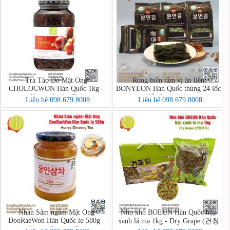
Trà Táo Đỏ Mật Ong
Rong biển tẩm vị ăn liền
CHOLOCWON Hàn Quốc 1kg -
BONYEON Hàn Quốc thùng 24 lốc
Honey Jujube Tea
(lốc 3 gói x 4g)
Liên hệ 098.679.8008
Liên hệ 098.679.8008
Nhân Sâm ngâm Mật Ong
Nho khô BOEUN Hàn Quốc hộp
DooRaeWon Hàn Quốc lọ 580g -
xanh lá mạ 1kg - Dry Grape (건청
Honey Ginseng Tea