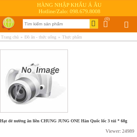
HÀNG NHẬP KHẨU Á ÂU
Hotline/Zalo: 098.679.8008
(0)
Trang chủ
»
Đồ ăn - thức uống
»
Thực phẩm
Hạt dẻ nướng ăn liền CHUNG JUNG ONE Hàn Quốc lốc 3 túi * 60g
Viewer: 24989