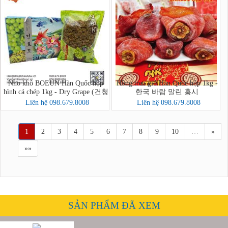
Nho khô BOEUN Hàn Quốc hộp
Hồng treo gió Hàn Quốc hộp 1kg -
hình cá chép 1kg - Dry Grape (건청
한국 바람 말린 홍시
포도)
Liên hệ 098.679.8008
Liên hệ 098.679.8008
1
2
3
4
5
6
7
8
9
10
…
»
»»
SẢN PHẨM ĐÃ XEM