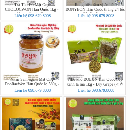
Trà Táo Đỏ Mật Ong
Rong biển tẩm vị ăn liền
CHOLOCWON Hàn Quốc 1kg -
BONYEON Hàn Quốc thùng 24 lốc
Honey Jujube Tea
(lốc 3 gói x 4g)
Liên hệ 098.679.8008
Liên hệ 098.679.8008
Nhân Sâm ngâm Mật Ong
Nho khô BOEUN Hàn Quốc hộp
DooRaeWon Hàn Quốc lọ 580g -
xanh lá mạ 1kg - Dry Grape (건청
Honey Ginseng Tea
포도)
Liên hệ 098.679.8008
Liên hệ 098.679.8008