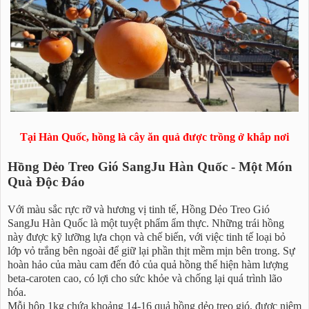
Tại Hàn Quốc, hồng là cây ăn quả được trồng ở khắp nơi
Hồng Dẻo Treo Gió SangJu Hàn Quốc - Một Món
Quà Độc Đáo
Với màu sắc rực rỡ và hương vị tinh tế, Hồng Dẻo Treo Gió
SangJu Hàn Quốc là một tuyệt phẩm ẩm thực. Những trái hồng
này được kỹ lưỡng lựa chọn và chế biến, với việc tinh tế loại bỏ
lớp vỏ trắng bên ngoài để giữ lại phần thịt mềm mịn bên trong. Sự
hoàn hảo của màu cam đến đỏ của quả hồng thể hiện hàm lượng
beta-caroten cao, có lợi cho sức khỏe và chống lại quá trình lão
hóa.
Mỗi hộp 1kg chứa khoảng 14-16 quả hồng dẻo treo gió, được niêm