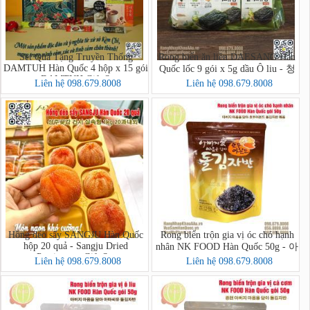
Set Quà Tặng Truyền Thống
Rong biển ăn liền DAESANG Hàn
DAMTUH Hàn Quốc 4 hộp x 15 gói
Quốc lốc 9 gói x 5g dầu Ô liu - 청
- DAMTUH Gift Set
정원 올리브유 재래김
Liên hệ 098.679.8008
Liên hệ 098.679.8008
Hồng dẻo sấy SANGJU Hàn Quốc
Rong biển trộn gia vị óc chó hạnh
hộp 20 quả - Sangju Dried
nhân NK FOOD Hàn Quốc 50g - 아
Persimmon Gift Set
버지 마음을 담아 호두아몬드 돌
Liên hệ 098.679.8008
Liên hệ 098.679.8008
김자반 볶음