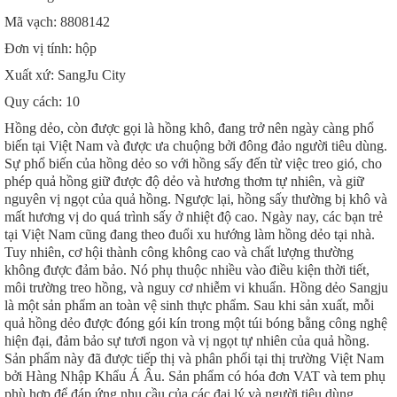
Mã vạch: 8808142
Đơn vị tính: hộp
Xuất xứ: SangJu City
Quy cách: 10
Hồng dẻo, còn được gọi là hồng khô, đang trở nên ngày càng phổ
biến tại Việt Nam và được ưa chuộng bởi đông đảo người tiêu dùng.
Sự phổ biến của hồng dẻo so với hồng sấy đến từ việc treo gió, cho
phép quả hồng giữ được độ dẻo và hương thơm tự nhiên, và giữ
nguyên vị ngọt của quả hồng. Ngược lại, hồng sấy thường bị khô và
mất hương vị do quá trình sấy ở nhiệt độ cao. Ngày nay, các bạn trẻ
tại Việt Nam cũng đang theo đuổi xu hướng làm hồng dẻo tại nhà.
Tuy nhiên, cơ hội thành công không cao và chất lượng thường
không được đảm bảo. Nó phụ thuộc nhiều vào điều kiện thời tiết,
môi trường treo hồng, và nguy cơ nhiễm vi khuẩn. Hồng dẻo Sangju
là một sản phẩm an toàn vệ sinh thực phẩm. Sau khi sản xuất, mỗi
quả hồng dẻo được đóng gói kín trong một túi bóng bằng công nghệ
hiện đại, đảm bảo sự tươi ngon và vị ngọt tự nhiên của quả hồng.
Sản phẩm này đã được tiếp thị và phân phối tại thị trường Việt Nam
bởi Hàng Nhập Khẩu Á Âu. Sản phẩm có hóa đơn VAT và tem phụ
phù hợp để đáp ứng nhu cầu của các đại lý và người tiêu dùng.