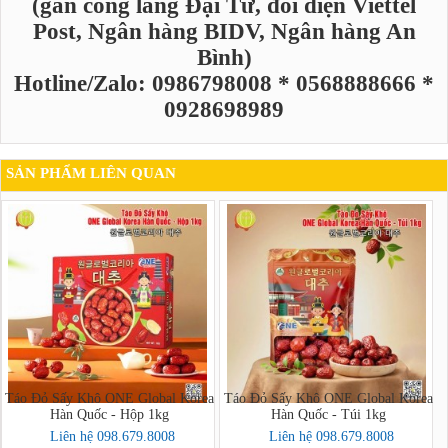
(gần cổng làng Đại Từ, đối diện Viettel
Post, Ngân hàng BIDV, Ngân hàng An
Bình)
Hotline/Zalo: 0986798008 * 0568888666 *
0928698989
SẢN PHẨM LIÊN QUAN
Táo Đỏ Sấy Khô ONE Global Korea
Táo Đỏ Sấy Khô ONE Global Korea
Hàn Quốc - Hộp 1kg
Hàn Quốc - Túi 1kg
Liên hệ 098.679.8008
Liên hệ 098.679.8008