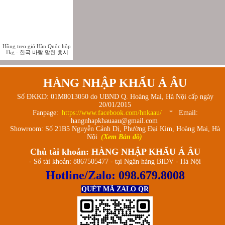
Hồng treo gió Hàn Quốc hộp
1kg - 한국 바람 말린 홍시
HÀNG NHẬP KHẨU Á ÂU
Số ĐKKD: 01M8013050 do UBND Q. Hoàng Mai, Hà Nội cấp ngày
20/01/2015
Fanpage:
https://www.facebook.com/hnkaau/
* Email:
hangnhapkhauaau@gmail.com
Showroom: Số 21B5 Nguyễn Cảnh Dị, Phường Đại Kim, Hoàng Mai, Hà
Nội
(Xem Bản đồ)
Chủ tài khoản: HÀNG NHẬP KHẨU Á ÂU
- Số tài khoản: 8867505477 - tại Ngân hàng BIDV - Hà Nội
Hotline/Zalo:
098.679.8008
QUÉT MÃ ZALO QR