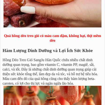
Quả hồng dẻo treo gió có màu cam đậm, không hạt, thịt mềm
dẻo
Hàm Lượng Dinh Dưỡng và Lợi Ích Sức Khỏe
Hồng Dẻo Treo Gió SangJu Hàn Quốc chứa nhiều chất dinh
dưỡng quan trọng, bao gồm vitamin C, vitamin PP, magiê, sắt,
calci, và iốt. Đây là những chất dinh dưỡng quan trọng giúp cải
thiện sức khỏe tổng thể, làm đẹp da và tóc, và hỗ trợ hệ tiêu hóa.
Màu cam đến đỏ của quả hồng cũng cho thấy hàm lượng beta-
caroten, có lợi cho thị lực và ngăn ngừa lão hóa.