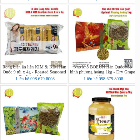
Rong biển ăn liền KIM & KIM Hàn
Nho khô BOEUN Hàn Quốc hộp
Quốc 9 túi x 4g - Roasted Seasoned
hình phượng hoàng 1kg - Dry Grape
Traditional Laver
(건청포도)
Liên hệ 098.679.8008
Liên hệ 098.679.8008