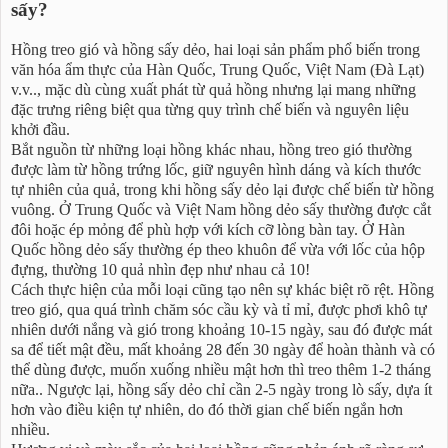
sấy?
Hồng treo gió và hồng sấy dẻo, hai loại sản phẩm phổ biến trong
văn hóa ẩm thực của Hàn Quốc, Trung Quốc, Việt Nam (Đà Lạt)
v.v.., mặc dù cùng xuất phát từ quả hồng nhưng lại mang những
đặc trưng riêng biệt qua từng quy trình chế biến và nguyên liệu
khởi đầu.
Bắt nguồn từ những loại hồng khác nhau, hồng treo gió thường
được làm từ hồng trứng lốc, giữ nguyên hình dáng và kích thước
tự nhiên của quả, trong khi hồng sấy dẻo lại được chế biến từ hồng
vuông. Ở Trung Quốc và Việt Nam hồng dẻo sấy thường được cắt
đôi hoặc ép mỏng để phù hợp với kích cỡ lòng bàn tay. Ở Hàn
Quốc hồng dẻo sấy thường ép theo khuôn để vừa với lốc của hộp
đựng, thường 10 quả nhìn đẹp như nhau cả 10!
Cách thực hiện của mỗi loại cũng tạo nên sự khác biệt rõ rệt. Hồng
treo gió, qua quá trình chăm sóc cầu kỳ và tỉ mỉ, được phơi khô tự
nhiên dưới nắng và gió trong khoảng 10-15 ngày, sau đó được mát
sa để tiết mật đều, mất khoảng 28 đến 30 ngày để hoàn thành và có
thể dùng được, muốn xuống nhiều mật hơn thì treo thêm 1-2 tháng
nữa.. Ngược lại, hồng sấy dẻo chỉ cần 2-5 ngày trong lò sấy, dựa ít
hơn vào điều kiện tự nhiên, do đó thời gian chế biến ngắn hơn
nhiều.