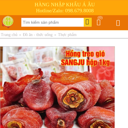
HÀNG NHẬP KHẨU Á ÂU
Hotline/Zalo: 098.679.8008
(0)
Trang chủ
»
Đồ ăn - thức uống
»
Thực phẩm