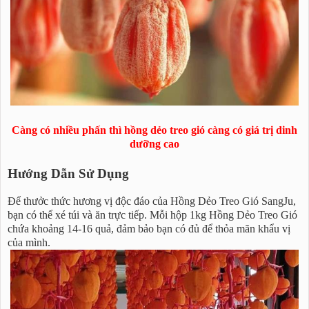
Càng có nhiều phấn thì hồng dẻo treo gió càng có giá trị dinh
dưỡng cao
Hướng Dẫn Sử Dụng
Để thưởc thức hương vị độc đáo của Hồng Dẻo Treo Gió SangJu,
bạn có thể xé túi và ăn trực tiếp. Mỗi hộp 1kg Hồng Dẻo Treo Gió
chứa khoảng 14-16 quả, đảm bảo bạn có đủ để thỏa mãn khẩu vị
của mình.