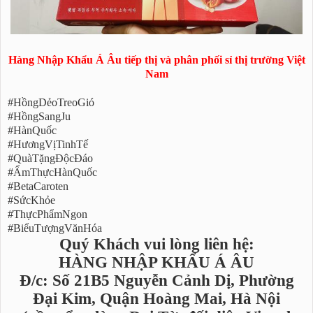
Hàng Nhập Khẩu Á Âu tiếp thị và phân phối sỉ thị trường Việt
Nam
#HồngDẻoTreoGió
#HồngSangJu
#HànQuốc
#HươngVịTinhTế
#QuàTặngĐộcĐáo
#ẨmThựcHànQuốc
#BetaCaroten
#SứcKhỏe
#ThựcPhẩmNgon
#BiểuTượngVănHóa
Quý Khách vui lòng liên hệ:
HÀNG NHẬP KHẨU Á ÂU
Đ/c: Số 21B5 Nguyễn Cảnh Dị, Phường
Đại Kim, Quận Hoàng Mai, Hà Nội