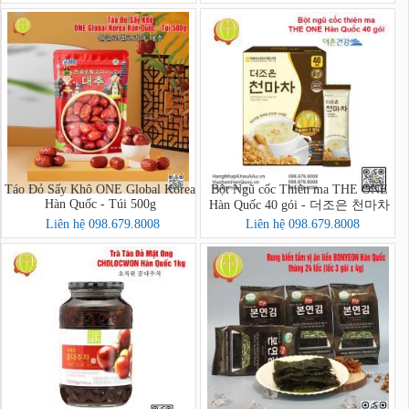
Táo Đỏ Sấy Khô ONE Global Korea
Bột Ngũ cốc Thiên ma THE ONE
Hàn Quốc - Túi 500g
Hàn Quốc 40 gói - 더조은 천마차
40포
Liên hệ 098.679.8008
Liên hệ 098.679.8008