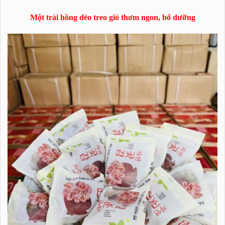
Một trái hồng dẻo treo gió thơm ngon, bổ dưỡng