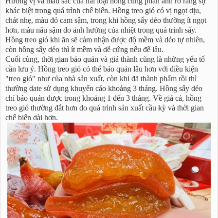
Hương vị và màu sắc của hai loại hồng cũng phản ánh rõ ràng sự
khác biệt trong quá trình chế biến. Hồng treo gió có vị ngọt dịu,
chát nhẹ, màu đỏ cam sậm, trong khi hồng sấy dẻo thường ít ngọt
hơn, màu nâu sậm do ảnh hưởng của nhiệt trong quá trình sấy.
Hồng treo gió khi ăn sẽ cảm nhận được độ mềm và dẻo tự nhiên,
còn hồng sấy dẻo thì ít mềm và dễ cứng nếu để lâu.
Cuối cùng, thời gian bảo quản và giá thành cũng là những yếu tố
cần lưu ý. Hồng treo gió có thể bảo quản lâu hơn với điều kiện
"treo gió" như của nhà sản xuất, còn khi đã thành phẩm rồi thì
thường date sử dụng khuyến cáo khoảng 3 tháng. Hồng sấy dẻo
chỉ bảo quản được trong khoảng 1 đến 3 tháng. Về giá cả, hồng
treo gió thường đắt hơn do quá trình sản xuất cầu kỳ và thời gian
chế biến dài hơn.