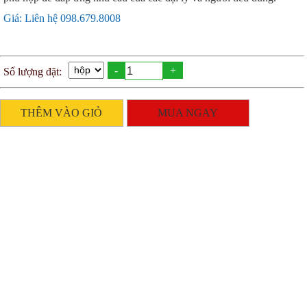
Giá: Liên hệ 098.679.8008
-
+
Số lượng đặt:
THÊM VÀO GIỎ
MUA NGAY