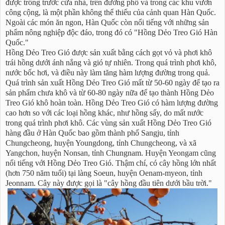
được trồng trước cửa nhà, trên đường phố và trong các khu vườn
công cộng, là một phần không thể thiếu của cảnh quan Hàn Quốc.
Ngoài các món ăn ngon, Hàn Quốc còn nổi tiếng với những sản
phẩm nông nghiệp độc đáo, trong đó có "Hồng Dẻo Treo Gió Hàn
Quốc."
Hồng Dẻo Treo Gió được sản xuất bằng cách gọt vỏ và phơi khô
trái hồng dưới ánh nắng và gió tự nhiên. Trong quá trình phơi khô,
nước bốc hơi, và điều này làm tăng hàm lượng đường trong quả.
Quá trình sản xuất Hồng Dẻo Treo Gió mất từ 50-60 ngày để tạo ra
sản phẩm chưa khô và từ 60-80 ngày nữa để tạo thành Hồng Dẻo
Treo Gió khô hoàn toàn. Hồng Dẻo Treo Gió có hàm lượng đường
cao hơn so với các loại hồng khác, như hồng sấy, do mất nước
trong quá trình phơi khô. Các vùng sản xuất Hồng Dẻo Treo Gió
hàng đầu ở Hàn Quốc bao gồm thành phố Sangju, tỉnh
Chungcheong, huyện Youngdong, tỉnh Chungcheong, và xã
Yangchon, huyện Nonsan, tỉnh Chungnam. Huyện Yeongam cũng
nổi tiếng với Hồng Dẻo Treo Gió. Thậm chí, có cây hồng lớn nhất
(hơn 750 năm tuổi) tại làng Soeun, huyện Oenam-myeon, tỉnh
Jeonnam. Cây này được gọi là "cây hồng đầu tiên dưới bầu trời."