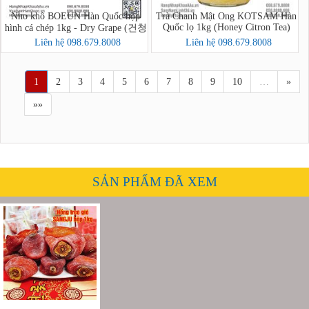
Nho khô BOEUN Hàn Quốc hộp
Trà Chanh Mật Ong KOTSAM Hàn
Quốc lọ 1kg (Honey Citron Tea)
hình cá chép 1kg - Dry Grape (건청
포도)
Liên hệ 098.679.8008
Liên hệ 098.679.8008
1
2
3
4
5
6
7
8
9
10
…
»
»»
SẢN PHẨM ĐÃ XEM