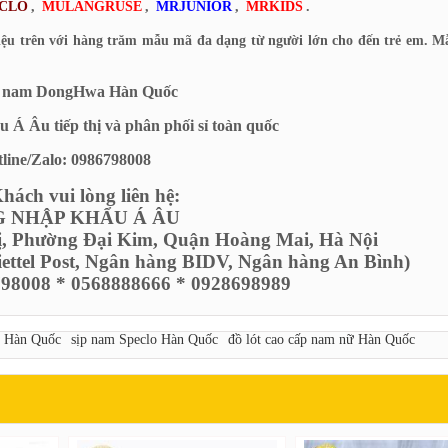
CLO
,
MULANGRUSE
,
MRJUNIOR
,
MRKIDS
.
iệu trên với hàng trăm mẫu mã đa dạng từ người lớn cho đến trẻ em. 
i nam DongHwa Hàn Quốc
Á Âu tiếp thị và phân phối sỉ toàn quốc
line/Zalo: 0986798008
ách vui lòng liên hệ:
 NHẬP KHẨU Á ÂU
ị, Phường Đại Kim, Quận Hoàng Mai, Hà Nội
Viettel Post, Ngân hàng BIDV, Ngân hàng An Bình)
6798008 * 0568888666 * 0928698989
m Hàn Quốc
sịp nam Speclo Hàn Quốc
đồ lót cao cấp nam nữ Hàn Quốc