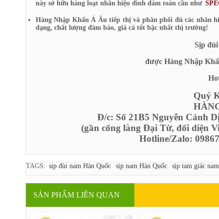
này sở hữu hàng loạt nhãn hiệu đình đám toàn cầu như
SPE
Hàng Nhập Khẩu Á Âu tiếp thị và phân phối đủ các nhãn h
dạng, chất lượng đảm bảo, giá cả tốt bậc nhất thị trường!
Sịp đù
được Hàng Nhập Khẩu 
Hot
Quý Kh
HÀNG
Đ/c: Số 21B5 Nguyễn Cảnh D
(gần cổng làng Đại Từ, đối diện 
Hotline/Zalo: 098
TAGS:
sịp đùi nam Hàn Quốc
sịp nam Hàn Quốc
sịp tam giác na
SẢN PHẨM LIÊN QUAN