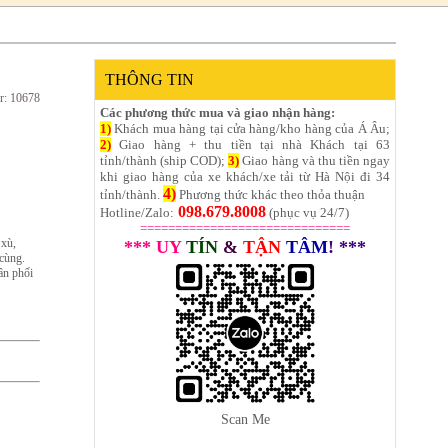
THÔNG TIN
r: 10678
Các phương thức mua và giao nhận hàng:
1)
Khách mua hàng tại cửa hàng/kho hàng của Á Âu;
2)
Giao hàng + thu tiền tại nhà Khách tại 63
tỉnh/thành (ship COD);
3)
Giao hàng và thu tiền ngay
khi giao hàng của xe khách/xe tải từ Hà Nội đi 34
4)
tỉnh/thành.
Phương thức khác theo thỏa thuận
098.679.8008
Hotline/Zalo:
(phục vụ 24/7)
==============================
 xù,
*** UY
TÍN
&
TẬN
TÂM
! ***
 cùng.
ân phối
Scan Me