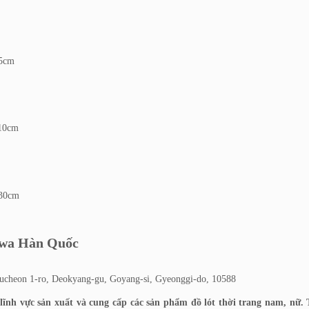
95cm
110cm
130cm
gHwa Hàn Quốc
cheon 1-ro, Deokyang-gu, Goyang-si, Gyeonggi-do, 10588
nh vực sản xuất và cung cấp các sản phẩm đồ lót thời trang nam, nữ.