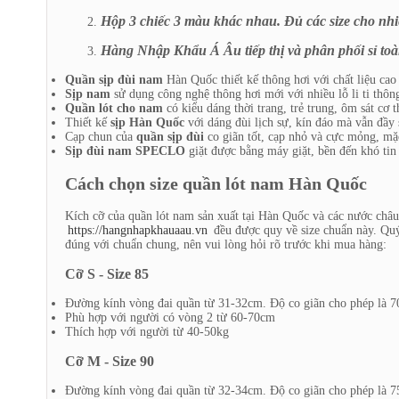
Hộp 3 chiếc 3 màu khác nhau. Đủ các size cho nhiề
Hàng Nhập Khẩu Á Âu tiếp thị và phân phối sỉ toà
Quần sịp đùi nam
Hàn Quốc thiết kế thông hơi với chất liệu cao 
Sịp nam
sử dụng công nghệ thông hơi mới với nhiều lỗ li ti thôn
Quần lót cho nam
có kiểu dáng thời trang, trẻ trung, ôm sát cơ 
Thiết kế
sịp Hàn Quốc
với dáng đùi lịch sự, kín đáo mà vẫn đầy 
Cạp chun của
quần sịp đùi
co giãn tốt, cạp nhỏ và cực mỏng, mặ
Sịp đùi nam SPECLO
giặt được bằng máy giặt, bền đến khó tin 
Cách chọn size quần lót nam Hàn Quốc
Kích cỡ của quần lót nam sản xuất tại Hàn Quốc và các nước châu 
https://hangnhapkhauaau.vn
đều được quy về size chuẩn này. Quý
đúng với chuẩn chung, nên vui lòng hỏi rõ trước khi mua hàng:
Cỡ S - Size 85
Đường kính vòng đai quần từ 31-32cm. Độ co giãn cho phép là 
Phù hợp với người có vòng 2 từ 60-70cm
Thích hợp với người từ 40-50kg
Cỡ M - Size 90
Đường kính vòng đai quần từ 32-34cm. Độ co giãn cho phép là 