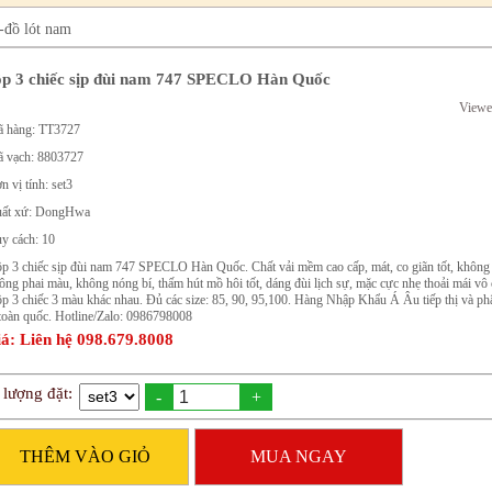
-đồ lót nam
p 3 chiếc sịp đùi nam 747 SPECLO Hàn Quốc
Viewe
 hàng: TT3727
 vạch: 8803727
n vị tính: set3
ất xứ: DongHwa
y cách: 10
p 3 chiếc sịp đùi nam 747 SPECLO Hàn Quốc. Chất vải mềm cao cấp, mát, co giãn tốt, không
ông phai màu, không nóng bí, thấm hút mồ hôi tốt, dáng đùi lịch sự, mặc cực nhẹ thoải mái vô
p 3 chiếc 3 màu khác nhau. Đủ các size: 85, 90, 95,100. Hàng Nhập Khẩu Á Âu tiếp thị và ph
 toàn quốc. Hotline/Zalo: 0986798008
á: Liên hệ 098.679.8008
 lượng đặt:
-
+
THÊM VÀO GIỎ
MUA NGAY