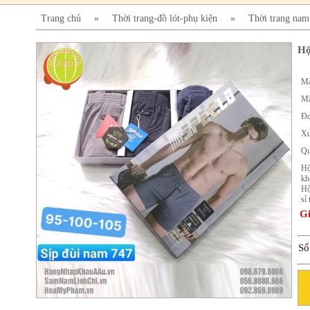
Trang chủ
»
Thời trang-đồ lót-phụ kiện
»
Thời trang nam
Hộ
Mã
Mã
Đơ
Xu
Qu
Hộ
kh
Hộ
sỉ
Gi
Số