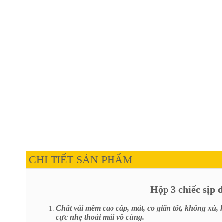
CHI TIẾT SẢN PHẨM
Hộp 3 chiếc sị
Chất vải mềm cao cấp, mát, co giãn tốt, không xù,
cực nhẹ thoải mái vô cùng.