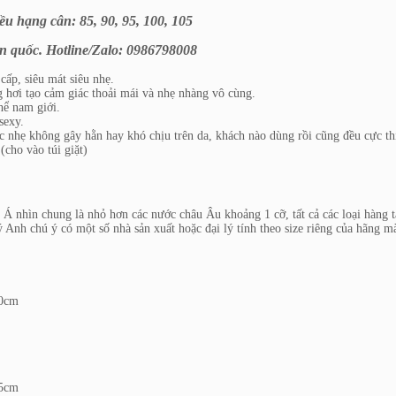
u hạng cân: 85, 90, 95, 100, 105
n quốc. Hotline/Zalo: 0986798008
cấp, siêu mát siêu nhẹ.
g hơi tạo cảm giác thoải mái và nhẹ nhàng vô cùng.
thể nam giới.
sexy.
c nhẹ không gây hằn hay khó chịu trên da, khách nào dùng rồi cũng đều cực th
(cho vào túi giặt)
Á nhìn chung là nhỏ hơn các nước châu Âu khoảng 1 cỡ, tất cả các loại hàng t
 Anh chú ý có một số nhà sản xuất hoặc đại lý tính theo size riêng của hãng 
70cm
75cm