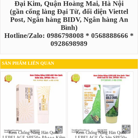
Đại Kim, Quận Hoàng Mai, Hà Nội
(gần cổng làng Đại Từ, đối diện Viettel
Post, Ngân hàng BIDV, Ngân hàng An
Bình)
Hotline/Zalo: 0986798008 * 0568888666 *
0928698989
SẢN PHẨM LIÊN QUAN
Kem Chống Nắng Hàn Quốc
Kem Chống Nắng Hàn Quốc
LEBELAGE SPF50+ PA+++ Kiềm
LEBELAGE Ốc Sên SPF50+