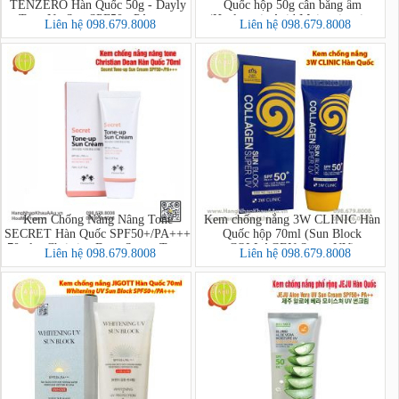
TENZERO Hàn Quốc 50g - Dayly
Quốc hộp 50g cân bằng ẩm
Tone Up Sun SPF50+ PA++++
(Hyaluronic Acid Moisturingzing
Liên hệ 098.679.8008
Liên hệ 098.679.8008
Sun SPF50+ PA ++++)
Kem Chống Nắng Nâng Tone
Kem chống nắng 3W CLINIC Hàn
SECRET Hàn Quốc SPF50+/PA+++
Quốc hộp 70ml (Sun Block
70ml – Christian Dean Secret Tone-
COLLAGEN Super UV)
Liên hệ 098.679.8008
Liên hệ 098.679.8008
Up Sun Cream