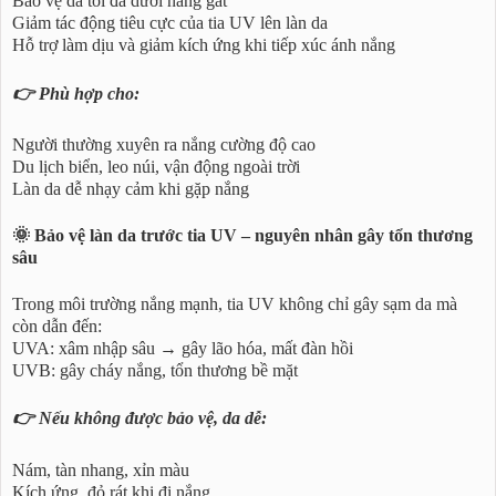
Bảo vệ da tối đa dưới nắng gắt
Giảm tác động tiêu cực của tia UV lên làn da
Hỗ trợ làm dịu và giảm kích ứng khi tiếp xúc ánh nắng
👉 Phù hợp cho:
Người thường xuyên ra nắng cường độ cao
Du lịch biển, leo núi, vận động ngoài trời
Làn da dễ nhạy cảm khi gặp nắng
🌞 Bảo vệ làn da trước tia UV – nguyên nhân gây tổn thương
sâu
Trong môi trường nắng mạnh, tia UV không chỉ gây sạm da mà
còn dẫn đến:
UVA: xâm nhập sâu → gây lão hóa, mất đàn hồi
UVB: gây cháy nắng, tổn thương bề mặt
👉 Nếu không được bảo vệ, da dễ:
Nám, tàn nhang, xỉn màu
Kích ứng, đỏ rát khi đi nắng