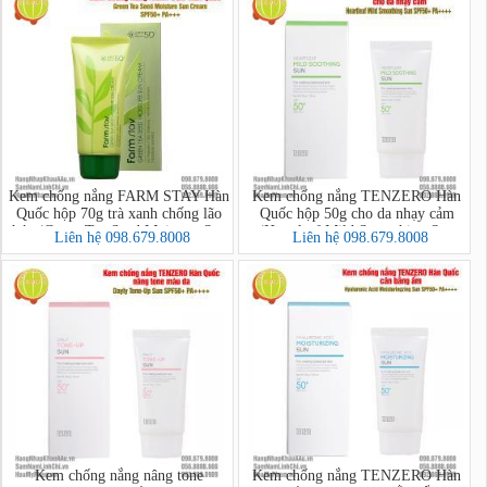
Kem chống nắng FARM STAY Hàn
Kem chống nắng TENZERO Hàn
Quốc hộp 70g trà xanh chống lão
Quốc hộp 50g cho da nhạy cảm
hóa (Green Tea Seed Moisture Sun
(Heartleaf Mild Smoothing Sun
Liên hệ 098.679.8008
Liên hệ 098.679.8008
Cream SPF50+ PA+++)
SPF50+ PA++++)
Kem chống nắng nâng tone
Kem chống nắng TENZERO Hàn