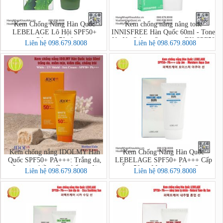
Kem Chống Nắng Hàn Quốc
Kem chống nắng nâng tone
LEBELAGE Lô Hội SPF50+
INNISFREE Hàn Quốc 60ml - Tone
PA+++ 70ml
Up No Sebum Sunscreen EX SPF50
Liên hệ 098.679.8008
Liên hệ 098.679.8008
PA++++
Kem chống nắng IDOLMY Hàn
Kem Chống Nắng Hàn Quốc
Quốc SPF50+ PA+++: Trắng da,
LEBELAGE SPF50+ PA+++ Cấp
mềm mịn, kiềm dầu, chống trôi -
Ẩm 50g – Moisture Aqua Sun
Liên hệ 098.679.8008
Liên hệ 098.679.8008
50ml