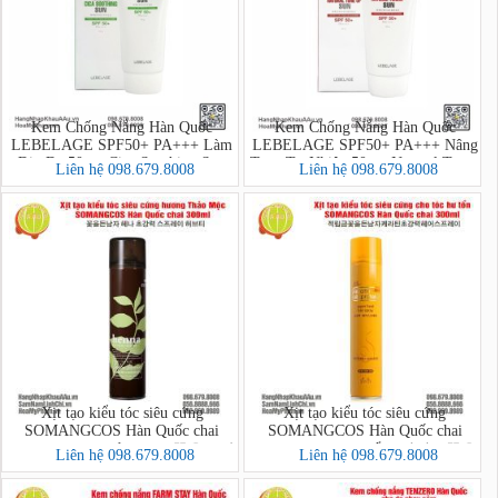
Kem Chống Nắng Hàn Quốc
Kem Chống Nắng Hàn Quốc
LEBELAGE SPF50+ PA+++ Làm
LEBELAGE SPF50+ PA+++ Nâng
Dịu Da 50g – Cica Soothing Sun
Tone Tự Nhiên 50g – Natural Tone-
Liên hệ 098.679.8008
Liên hệ 098.679.8008
Up Sun
Xịt tạo kiểu tóc siêu cứng
Xịt tạo kiểu tóc siêu cứng
SOMANGCOS Hàn Quốc chai
SOMANGCOS Hàn Quốc chai
300ml hương Thảo Mộc (꽃을든남
300ml cho tóc hư tổn (적립금꽃을
Liên hệ 098.679.8008
Liên hệ 098.679.8008
자 헤나 초강력 스프레이 허브티)
든남자케라틴초강력헤어스프레
이)