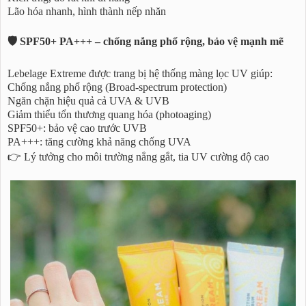
Lão hóa nhanh, hình thành nếp nhăn
🛡️ SPF50+ PA+++ – chống nắng phổ rộng, bảo vệ mạnh mẽ
Lebelage Extreme được trang bị hệ thống màng lọc UV giúp:
Chống nắng phổ rộng (Broad-spectrum protection)
Ngăn chặn hiệu quả cả UVA & UVB
Giảm thiểu tổn thương quang hóa (photoaging)
SPF50+: bảo vệ cao trước UVB
PA+++: tăng cường khả năng chống UVA
👉 Lý tưởng cho môi trường nắng gắt, tia UV cường độ cao