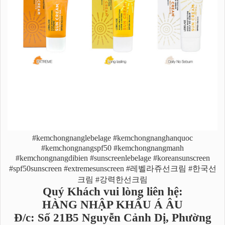
#kemchongnanglebelage #kemchongnanghanquoc
#kemchongnangspf50 #kemchongnangmanh
#kemchongnangdibien #sunscreenlebelage #koreansunscreen
#spf50sunscreen #extremesunscreen #레벨라쥬선크림 #한국선
크림 #강력한선크림
Quý Khách vui lòng liên hệ:
HÀNG NHẬP KHẨU Á ÂU
Đ/c: Số 21B5 Nguyễn Cảnh Dị, Phường