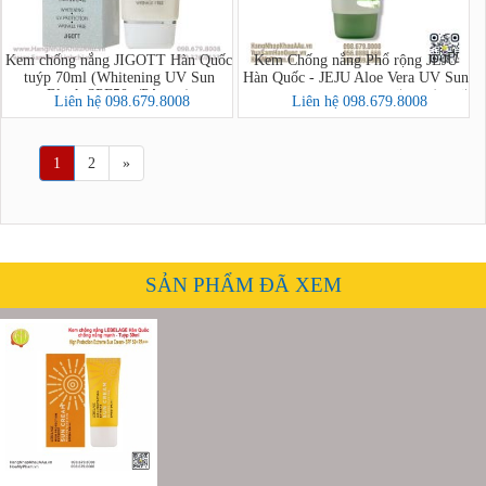
Kem chống nắng JIGOTT Hàn Quốc
Kem Chống nắng Phổ rộng JEJU
tuýp 70ml (Whitening UV Sun
Hàn Quốc - JEJU Aloe Vera UV Sun
Block SPF50+/PA+++)
Cream SPF50+ PA++ (제주 알로에
Liên hệ 098.679.8008
Liên hệ 098.679.8008
베라 모이스처 UV 썬크림)
1
2
»
SẢN PHẨM ĐÃ XEM