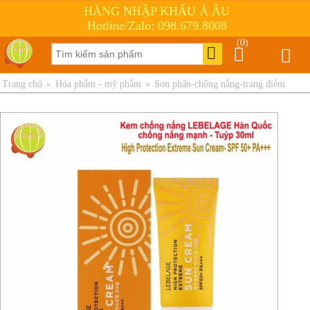
HÀNG NHẬP KHẨU Á ÂU
Hotline/Zalo: 098.679.8008
(0)
Trang chủ
»
Hóa phẩm - mỹ phẩm
»
Son phấn-chống nắng-trang điểm