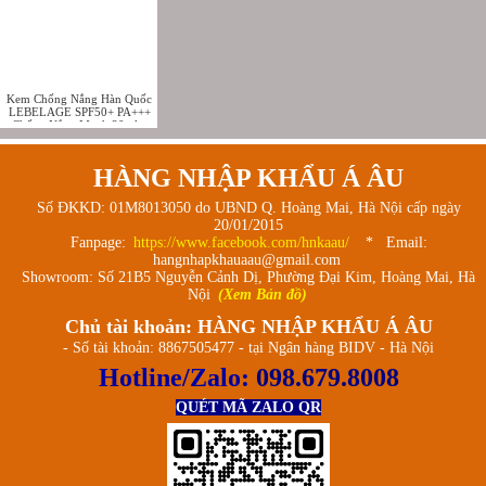
Kem Chống Nắng Hàn Quốc
LEBELAGE SPF50+ PA+++
Chống Nắng Mạnh 30ml –
Extreme (Cam)
HÀNG NHẬP KHẨU Á ÂU
Số ĐKKD: 01M8013050 do UBND Q. Hoàng Mai, Hà Nội cấp ngày
20/01/2015
Fanpage:
https://www.facebook.com/hnkaau/
* Email:
hangnhapkhauaau@gmail.com
Showroom: Số 21B5 Nguyễn Cảnh Dị, Phường Đại Kim, Hoàng Mai, Hà
Nội
(Xem Bản đồ)
Chủ tài khoản: HÀNG NHẬP KHẨU Á ÂU
- Số tài khoản: 8867505477 - tại Ngân hàng BIDV - Hà Nội
Hotline/Zalo:
098.679.8008
QUÉT MÃ ZALO QR