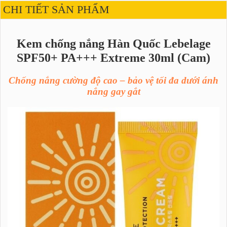
CHI TIẾT SẢN PHẨM
Kem chống nắng Hàn Quốc Lebelage
SPF50+ PA+++ Extreme 30ml (Cam)
Chống nắng cường độ cao – bảo vệ tối đa dưới ánh
nắng gay gắt