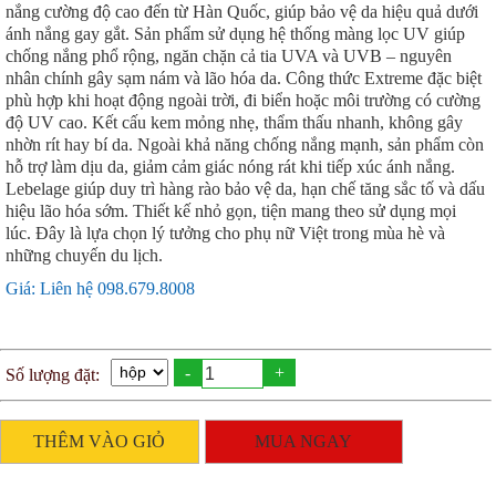
nắng cường độ cao đến từ Hàn Quốc, giúp bảo vệ da hiệu quả dưới
ánh nắng gay gắt. Sản phẩm sử dụng hệ thống màng lọc UV giúp
chống nắng phổ rộng, ngăn chặn cả tia UVA và UVB – nguyên
nhân chính gây sạm nám và lão hóa da. Công thức Extreme đặc biệt
phù hợp khi hoạt động ngoài trời, đi biển hoặc môi trường có cường
độ UV cao. Kết cấu kem mỏng nhẹ, thẩm thấu nhanh, không gây
nhờn rít hay bí da. Ngoài khả năng chống nắng mạnh, sản phẩm còn
hỗ trợ làm dịu da, giảm cảm giác nóng rát khi tiếp xúc ánh nắng.
Lebelage giúp duy trì hàng rào bảo vệ da, hạn chế tăng sắc tố và dấu
hiệu lão hóa sớm. Thiết kế nhỏ gọn, tiện mang theo sử dụng mọi
lúc. Đây là lựa chọn lý tưởng cho phụ nữ Việt trong mùa hè và
những chuyến du lịch.
Giá: Liên hệ 098.679.8008
-
+
Số lượng đặt:
THÊM VÀO GIỎ
MUA NGAY