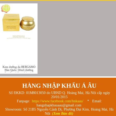
Kem dưỡng da BERGAMO
Hàn Quốc 50ml (dưỡng
trắng,ẩm,chống nhăn,chảy
xệ-Coenzyme Q10 Cream)
HÀNG NHẬP KHẨU Á ÂU
Số ĐKKD: 01M8013050 do UBND Q. Hoàng Mai, Hà Nội cấp ngày
20/01/2015
Fanpage:
https://www.facebook.com/hnkaau/
* Email:
hangnhapkhauaau@gmail.com
Showroom: Số 21B5 Nguyễn Cảnh Dị, Phường Đại Kim, Hoàng Mai, Hà
Nội
(Xem Bản đồ)