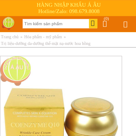
HÀNG NHẬP KHẨU Á ÂU
Hotline/Zalo: 098.679.8008
(0)
Trang chủ
»
Hóa phẩm - mỹ phẩm
»
Trị liệu-dưỡng da-dưỡng thể-mặt nạ-nước hoa hồng