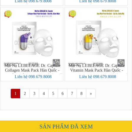
Liên hệ 098.679.8008
Liên hệ 098.679.8008
스크팩
Mặt Nạ LEBELAGE Dr. Capsule
Mặt Nạ LEBELAGE Dr. Capsule
Collagen Mask Pack Hàn Quốc -
Vitamin Mask Pack Hàn Quốc -
Đàn Hồi, Giảm Nhăn - 르베라쥬 콜
Dưỡng Da, Sáng Mịn - 르베라쥬 비
Liên hệ 098.679.8008
Liên hệ 098.679.8008
라겐 마스크팩
타민 마스크팩
1
2
3
4
5
6
7
8
»
SẢN PHẨM ĐÃ XEM