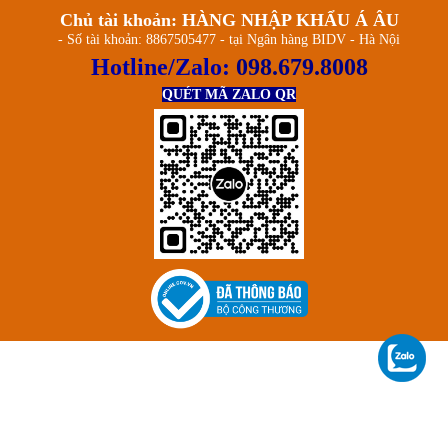
Chủ tài khoản: HÀNG NHẬP KHẨU Á ÂU
- Số tài khoản: 8867505477 - tại Ngân hàng BIDV - Hà Nội
Hotline/Zalo:
098.679.8008
QUÉT MÃ ZALO QR