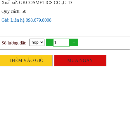
Xuất xứ: GKCOSMETICS CO.,LTD
Quy cách: 50
Giá: Liên hệ 098.679.8008
-
+
Số lượng đặt:
THÊM VÀO GIỎ
MUA NGAY