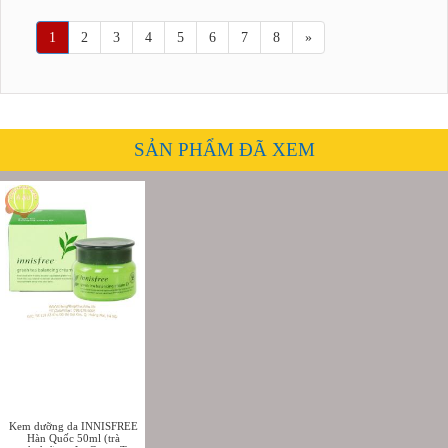
1
2
3
4
5
6
7
8
»
SẢN PHẨM ĐÃ XEM
Kem dưỡng da INNISFREE
Hàn Quốc 50ml (trà