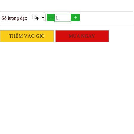
-
+
Số lượng đặt:
THÊM VÀO GIỎ
MUA NGAY