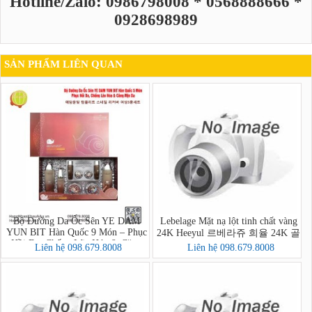
Hotline/Zalo: 0986798008 * 0568888666 *
0928698989
SẢN PHẨM LIÊN QUAN
Bộ Dưỡng Da Ốc Sên YE DAM
Lebelage Mặt nạ lột tinh chất vàng
YUN BIT Hàn Quốc 9 Món – Phục
24K Heeyul 르베라쥬 희율 24K 골
Hồi Da, Chống Lão Hóa & Căng
드 필 오프 팩
Liên hệ 098.679.8008
Liên hệ 098.679.8008
Mịn Da