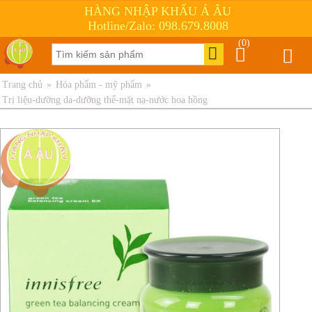
HÀNG NHẬP KHẨU Á ÂU
Hotline/Zalo: 098.679.8008
(0)
Trang chủ
»
Hóa phẩm - mỹ phẩm
»
Trị liệu-dưỡng da-dưỡng thể-mặt nạ-nước hoa hồng