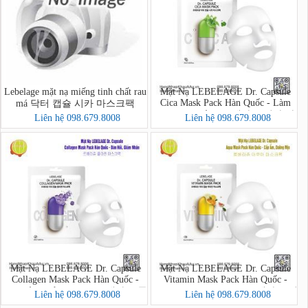
Lebelage mặt nạ miếng tinh chất rau
Mặt Nạ LEBELAGE Dr. Capsule
Cica Mask Pack Hàn Quốc - Làm
má 닥터 캡슐 시카 마스크팩
Dịu, Phục Hồi - 르베라쥬 시카 마
Liên hệ 098.679.8008
Liên hệ 098.679.8008
스크팩
Mặt Nạ LEBELAGE Dr. Capsule
Mặt Nạ LEBELAGE Dr. Capsule
Collagen Mask Pack Hàn Quốc -
Vitamin Mask Pack Hàn Quốc -
Đàn Hồi, Giảm Nhăn - 르베라쥬 콜
Dưỡng Da, Sáng Mịn - 르베라쥬 비
Liên hệ 098.679.8008
Liên hệ 098.679.8008
라겐 마스크팩
타민 마스크팩