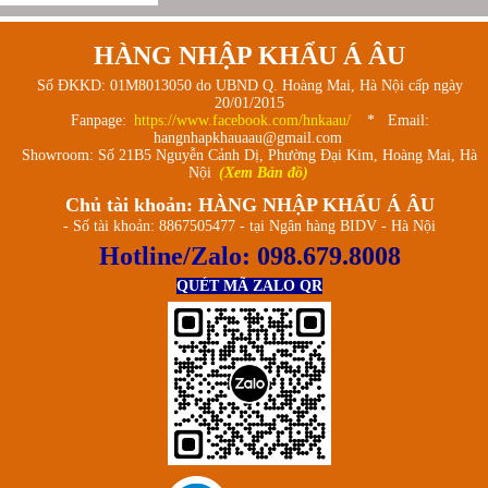
xanh,dưỡng sâu-Green Tea
Balancing Cream EX)
HÀNG NHẬP KHẨU Á ÂU
Số ĐKKD: 01M8013050 do UBND Q. Hoàng Mai, Hà Nội cấp ngày
20/01/2015
Fanpage:
https://www.facebook.com/hnkaau/
* Email:
hangnhapkhauaau@gmail.com
Showroom: Số 21B5 Nguyễn Cảnh Dị, Phường Đại Kim, Hoàng Mai, Hà
Nội
(Xem Bản đồ)
Chủ tài khoản: HÀNG NHẬP KHẨU Á ÂU
- Số tài khoản: 8867505477 - tại Ngân hàng BIDV - Hà Nội
Hotline/Zalo:
098.679.8008
QUÉT MÃ ZALO QR