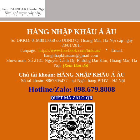
Kem PSORILAX Hendel Nga
50ml (hỗ trợ trị vảy nến,
chàm, làm dịu da cho da
nhạy cảm)
HÀNG NHẬP KHẨU Á ÂU
Số ĐKKD: 01M8013050 do UBND Q. Hoàng Mai, Hà Nội cấp ngày
20/01/2015
Fanpage:
https://www.facebook.com/hnkaau/
* Email:
hangnhapkhauaau@gmail.com
Showroom: Số 21B5 Nguyễn Cảnh Dị, Phường Đại Kim, Hoàng Mai, Hà
Nội
(Xem Bản đồ)
Chủ tài khoản: HÀNG NHẬP KHẨU Á ÂU
- Số tài khoản: 8867505477 - tại Ngân hàng BIDV - Hà Nội
Hotline/Zalo:
098.679.8008
QUÉT MÃ ZALO QR