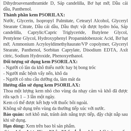
Dihydroavenanthramide D, Sáp candelilla, Bơ hạt mỡ, Dầu cải
dầu, Panthenol.
Thành phần kem PSORILAX:
Nước, Glycerin, Isopropyl Palmitate, Cetearyl Alcohol, Glyceryl
Stearate Citrate, Dầu cải dầu, Dầu thực vật được hydro hóa, Sáp
candelilla, Caprylic/Capric Triglyceride, Butylene Glycol,
Pentylene Glycol, Hydroxyphenyl Propamidobenzoic Acid, Bơ hạt
mỡ, Ammonium Acryloyldimethyltaurate/VP copolymer, Glyceryl
Stearate, Panthenol, Sorbitan Caprylate, Disodium EDTA, Axít
citric, Sodium Hydroxide, Phenoxyethanol.
Đối tượng sử dụng kem PSORILAX:
- Người có làn da khô thiếu nước hay bị bong tróc
- Người mắc bệnh vẩy nến, khô da
- Người có nhu cầu dưỡng da, làm mát da
Hướng dẫn sử dụng kem PSORILAX:
Thoa một lượng kem nhỏ cho vùng da nhạy cảm và khô đã được
rửa sạch 1 – 3 lần một ngày.
Kem có thể được kết hợp với thuốc bôi ngoài.
Không sử dụng trên vùng da thường tiếp xúc với nước.
Bảo quản:
nơi khô mát, tránh ánh nắng trực tiếp, đậy chặt nắp sau
khi sử dụng.
Hạn dùng:
Xem trên bao bì sản phẩm.