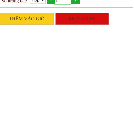
-
+
Số lượng đặt:
THÊM VÀO GIỎ
MUA NGAY