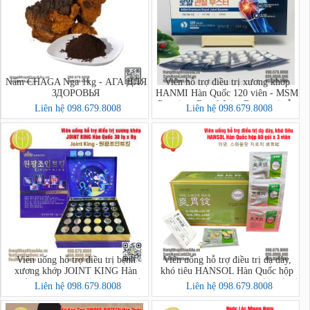
Nấm CHAGA Nga 1kg - АГА ДЛЯ
Viên hỗ trợ điều trị xương khớp
ЗДОРОВЬЯ
HANMI Hàn Quốc 120 viên - MSM
Premium Royal Joint Booster (mẫu
Liên hệ 098.679.8008
Liên hệ 098.679.8008
1)
Viên uống hỗ trợ điều trị bệnh
Viên uống hỗ trợ điều trị dạ dày,
xương khớp JOINT KING Hàn
khó tiêu HANSOL Hàn Quốc hộp
Quốc 30 lọ x 8g - 원광조인트킹
60 gói x 3 viên (위염, 소화불량 치
Liên hệ 098.679.8008
Liên hệ 098.679.8008
료제 爽胃錠)