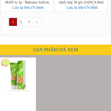
IRAN lọ 1g - Bahrama Saffron
Quốc hộp 30 gói (SANGA Real
Grapefruit Vita Tok Tok)
Liên hệ 098.679.8008
Liên hệ 098.679.8008
1
2
3
»
SẢN PHẨM ĐÃ XEM