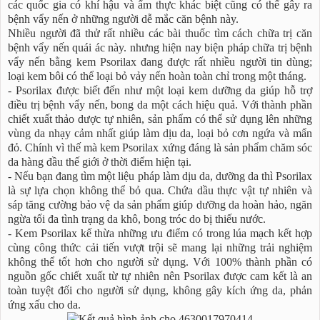
các quốc gia có khí hậu và ẩm thực khác biệt cũng có thể gây ra
bệnh vẩy nến ở những người dễ mắc căn bệnh này.
Nhiều người đã thử rất nhiều các bài thuốc tìm cách chữa trị căn
bệnh vẩy nến quái ác này. nhưng hiện nay biện pháp chữa trị bệnh
vẩy nến bằng kem Psorilax đang được rất nhiều người tin dùng;
loại kem bôi có thể loại bỏ vảy nến hoàn toàn chỉ trong một tháng.
- Psorilax được biết đến như một loại kem dưỡng da giúp hỗ trợ
điều trị bệnh vẩy nến, bong da một cách hiệu quả. Với thành phần
chiết xuất thảo dược tự nhiên, sản phẩm có thể sử dụng lên những
vùng da nhạy cảm nhất giúp làm dịu da, loại bỏ cơn ngứa và mẩn
đỏ. Chính vì thế mà kem Psorilax xứng đáng là sản phẩm chăm sóc
da hàng đầu thế giới ở thời điểm hiện tại.
- Nếu bạn đang tìm một liệu pháp làm dịu da, dưỡng da thì Psorilax
là sự lựa chọn không thể bỏ qua. Chứa dầu thực vật tự nhiên và
sáp tăng cường bảo vệ da sản phẩm giúp dưỡng da hoàn hảo, ngăn
ngừa tối đa tình trạng da khô, bong tróc do bị thiếu nước.
- Kem Psorilax kế thừa những ưu điểm có trong lúa mạch kết hợp
cùng công thức cải tiến vượt trội sẽ mang lại những trải nghiệm
không thể tốt hơn cho người sử dụng. Với 100% thành phần có
nguồn gốc chiết xuất từ tự nhiên nên Psorilax được cam kết là an
toàn tuyệt đối cho người sử dụng, không gây kích ứng da, phản
ứng xấu cho da.