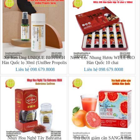
Xịt Keo Ong UNIQUE BIOTECH
Nước Lộc Nhung Hươu WELL BIO
Hàn Quốc lọ 30ml (UniBee Propolis
Hàn Quốc 10 chai
Spray)
Liên hệ 098.679.8008
Liên hệ 098.679.8008
Nhụy Hoa Nghệ Tây Bahrama
Trà Bưởi giảm cân SANGA Hàn