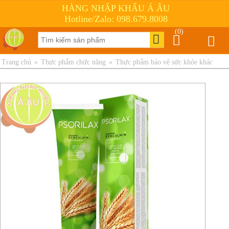
HÀNG NHẬP KHẨU Á ÂU
Hotline/Zalo: 098.679.8008
(0)
Trang chủ
»
Thực phẩm chức năng
»
Thực phẩm bảo vệ sức khỏe khác