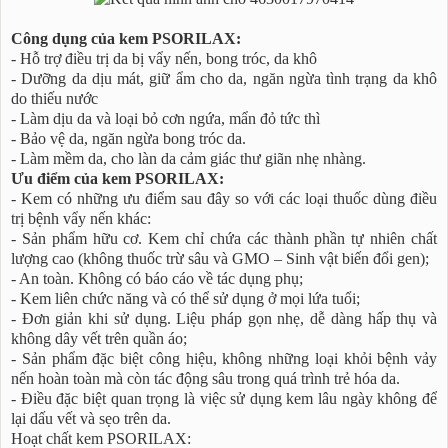
Công dụng của kem PSORILAX:
- Hỗ trợ điều trị da bị vẩy nến, bong tróc, da khô
- Dưỡng da dịu mát, giữ ẩm cho da, ngăn ngừa tình trạng da khô
do thiếu nước
- Làm dịu da và loại bỏ cơn ngứa, mẩn đỏ tức thì
- Bảo vệ da, ngăn ngừa bong tróc da.
- Làm mềm da, cho làn da cảm giác thư giãn nhẹ nhàng.
Ưu điểm của kem PSORILAX:
- Kem có những ưu điểm sau đây so với các loại thuốc dùng điều
trị bệnh vẩy nến khác:
- Sản phẩm hữu cơ. Kem chỉ chứa các thành phần tự nhiên chất
lượng cao (không thuốc trừ sâu và GMO – Sinh vật biến đổi gen);
- An toàn. Không có báo cáo về tác dụng phụ;
- Kem liên chức năng và có thể sử dụng ở mọi lứa tuổi;
- Đơn giản khi sử dụng. Liệu pháp gọn nhẹ, dễ dàng hấp thụ và
không dây vết trên quần áo;
- Sản phẩm đặc biệt công hiệu, không những loại khỏi bệnh vảy
nến hoàn toàn mà còn tác động sâu trong quá trình trẻ hóa da.
- Điều đặc biệt quan trọng là việc sử dụng kem lâu ngày không để
lại dấu vết và sẹo trên da.
Hoạt chất kem PSORILAX: