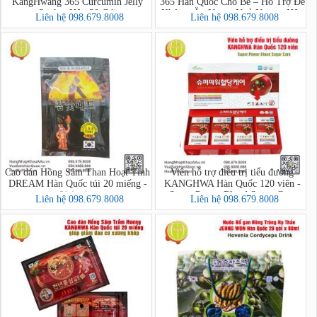
KangHwang 365 Curcumin Jelly
365 Hàn Quốc Cho Bé – Hỗ Trợ Đề
Stick – Hộp 30 Gói
Kháng, Ăn Ngon, Ngủ Ngon - Hộp
Liên hệ 098.679.8008
Liên hệ 098.679.8008
10 Gói
Cao dán Hồng Sâm Than Hoạt Tính
Viên hỗ trợ điều trị tiểu đường
DREAM Hàn Quốc túi 20 miếng -
KANGHWA Hàn Quốc 120 viên -
Super Power Blood Sugar Care
참숯패드
Liên hệ 098.679.8008
Liên hệ 098.679.8008