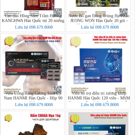
Cao dán Hồng Sâm Trầm Hương
Nước Bổ gan Đông Trùng Hạ Thảo
KANGHWA Hàn Quốc túi 20 miếng
JEONG WON Hàn Quốc 20 gói -
giảm đau cơ xương khớp
Hovenia Cordyceps Drink
Liên hệ 098.679.8008
Liên hệ 098.679.8008
Viên Uống Tăng Cường Sinh Lý
Viên hỗ trợ điều trị xương khớp
Nam HANMI Hàn Quốc - Hộp 90
HANMI Hàn Quốc 120 viên - MSM
Viên
Premium Royal Joint Booster (mẫu
Liên hệ 098.679.8008
Liên hệ 098.679.8008
2)