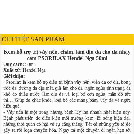
CHI TIẾT SẢN PHẨM
Kem hỗ trợ trị vảy nến, chàm, làm dịu da cho da nhạy
cảm PSORILAX Hendel Nga 50ml
Quy cách:
50ml
Xuất xứ:
Hendel Nga
Giới thiệu:
- Psorilax là kem hỗ trợ điều trị bệnh vẩy nến, viên da cơ địa, bong
tróc da, dưỡng da dịu mát, giữ ẩm cho da, ngăn ngừa tình trạng da
khô do thiếu nước, làm dịu da và loại bỏ cơn ngứa, mẩn đỏ tức
thì… Giúp da chắc khỏe, loại bỏ các mảng bám, vảy da và ngứa
hiệu quả.
- Vẩy nến là một trong những bệnh lây lan nhanh nhất hiện nay.
Bệnh phát triển do điều kiện môi trường kém, lối sống hiện đại,
những thói quen có hại và sự căng thẳng. Tất cả những yếu tố đó
gây ra rối loạn chuyển hóa. Ngay cả một chuyến đi ngắn hạn tới