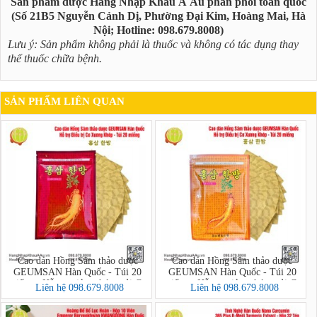
Sản phẩm được Hàng Nhập Khẩu Á Âu phân phối toàn quốc
(Số 21B5 Nguyễn Cảnh Dị, Phường Đại Kim, Hoàng Mai, Hà
Nội; Hotline: 098.679.8008)
Lưu ý: Sản phẩm không phải là thuốc và không có tác dụng thay
thế thuốc chữa bệnh.
SẢN PHẨM LIÊN QUAN
Cao dán Hồng Sâm thảo dược
Cao dán Hồng Sâm thảo dược
GEUMSAN Hàn Quốc - Túi 20
GEUMSAN Hàn Quốc - Túi 20
miếng - Hỗ trợ giảm nhức mỏi Cơ
miếng - Hỗ trợ giảm nhức mỏi Cơ
Liên hệ 098.679.8008
Liên hệ 098.679.8008
Xương Khớp
Xương Khớp