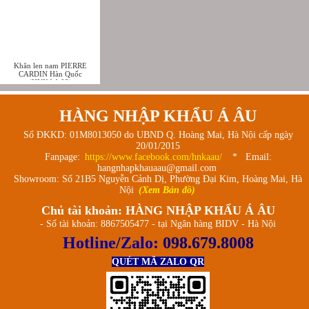
Khăn len nam PIERRE
CARDIN Hàn Quốc
(HNKAA 03)
HÀNG NHẬP KHẨU Á ÂU
Số ĐKKD: 01M8013050 do UBND Q. Hoàng Mai, Hà Nội cấp ngày
20/01/2015
Fanpage:
https://www.facebook.com/hnkaau/
* Email:
hangnhapkhauaau@gmail.com
Showroom: Số 21B5 Nguyễn Cảnh Dị, Phường Đại Kim, Hoàng Mai, Hà
Nội
(Xem Bản đồ)
Chủ tài khoản: HÀNG NHẬP KHẨU Á ÂU
- Số tài khoản: 8867505477 - tại Ngân hàng BIDV - Hà Nội
Hotline/Zalo:
098.679.8008
QUÉT MÃ ZALO QR