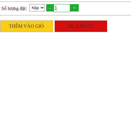
-
+
Số lượng đặt:
THÊM VÀO GIỎ
MUA NGAY