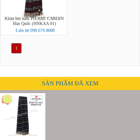
Khăn len nam PIERRE CARDIN
Hàn Quốc (HNKAA 01)
Liên hệ 098.679.8008
1
SẢN PHẨM ĐÃ XEM