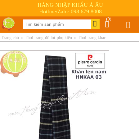
HÀNG NHẬP KHẨU Á ÂU
Hotline/Zalo: 098.679.8008
(0)
Trang chủ
»
Thời trang-đồ lót-phụ kiện
»
Thời trang khác