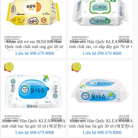
Khăn ướt trẻ em BOSOMI Hàn
Khăn ướt Hàn Quốc KLEANNARA
Quốc tinh chất mật ong gói 60 tờ
tinh chất táo, có nắp đậy gói 70 tờ +
(BOSOMI Baby Wet wipes 13-
10 tờ
Liên hệ 098.679.8008
Liên hệ 098.679.8008
nothing Ansim)
Khăn ướt Hàn Quốc KLEANNARA
Khăn ướt Hàn Quốc KLEANNARA
tinh chất bạc hà gói 10 tờ (깨끗한나
tinh chất bạc hà gói 30 tờ (깨끗한나
라 페퍼민트 물티슈 휴대 리필형
라물티슈휴대용30매)
Liên hệ 098.679.8008
Liên hệ 098.679.8008
10매)