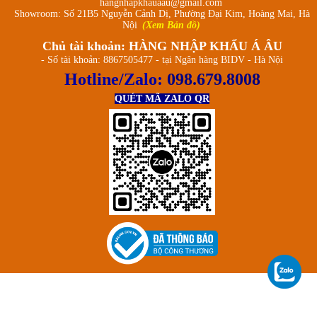
hangnhapkhauaau@gmail.com
Showroom: Số 21B5 Nguyễn Cảnh Dị, Phường Đại Kim, Hoàng Mai, Hà
Nội
(Xem Bản đồ)
Chủ tài khoản: HÀNG NHẬP KHẨU Á ÂU
- Số tài khoản: 8867505477 - tại Ngân hàng BIDV - Hà Nội
Hotline/Zalo:
098.679.8008
QUÉT MÃ ZALO QR