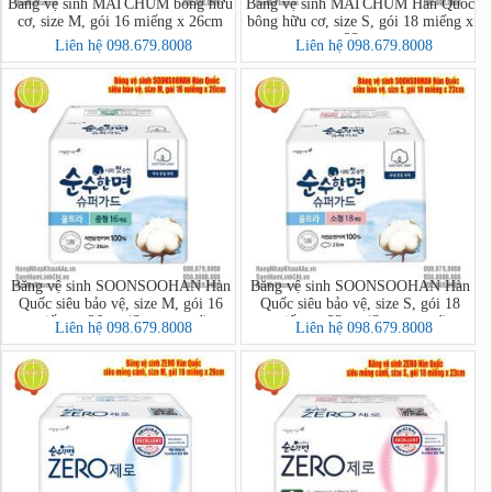
Băng vệ sinh MATCHUM bông hữu
Băng vệ sinh MATCHUM Hàn Quốc
cơ, size M, gói 16 miếng x 26cm
bông hữu cơ, size S, gói 18 miếng x
23cm
Liên hệ 098.679.8008
Liên hệ 098.679.8008
Băng vệ sinh SOONSOOHAN Hàn
Băng vệ sinh SOONSOOHAN Hàn
Quốc siêu bảo vệ, size M, gói 16
Quốc siêu bảo vệ, size S, gói 18
miếng x 26cm (Superguard)
miếng x 23cm (Superguard)
Liên hệ 098.679.8008
Liên hệ 098.679.8008