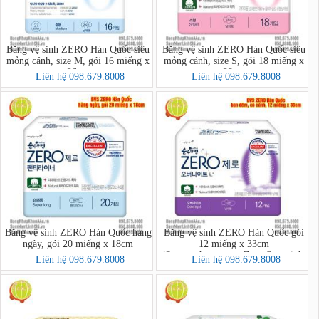
Băng vệ sinh ZERO Hàn Quốc siêu
Băng vệ sinh ZERO Hàn Quốc siêu
mỏng cánh, size M, gói 16 miếng x
mỏng cánh, size S, gói 18 miếng x
26cm
23cm
Liên hệ 098.679.8008
Liên hệ 098.679.8008
Băng vệ sinh ZERO Hàn Quốc hàng
Băng vệ sinh ZERO Hàn Quốc gói
ngày, gói 20 miếng x 18cm
12 miếng x 33cm
(Soonsoohanmyeon Zero Overnight
Liên hệ 098.679.8008
Liên hệ 098.679.8008
12 pcs/bag)