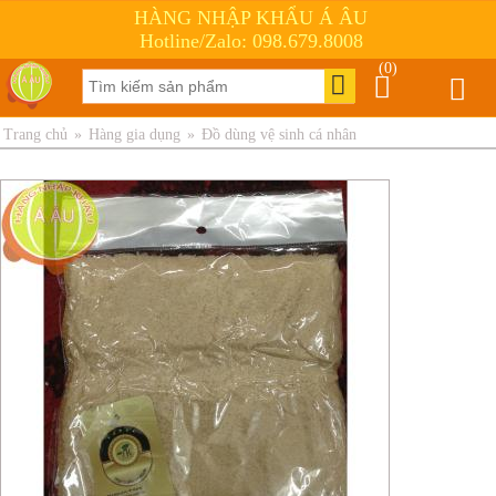
HÀNG NHẬP KHẨU Á ÂU
Hotline/Zalo: 098.679.8008
(0)
Trang chủ
»
Hàng gia dụng
»
Đồ dùng vệ sinh cá nhân