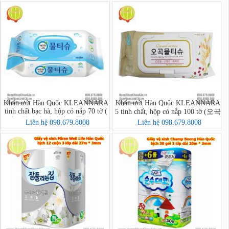
Khăn ướt Hàn Quốc KLEANNARA
Khăn ướt Hàn Quốc KLEANNARA
tinh chất bạc hà, hộp có nắp 70 tờ (
5 tinh chất, hộp có nắp 100 tờ (오곡
깨끗한나라 페퍼민트 물티슈 70
물티슈 캡 100매)
Liên hệ 098.679.8008
Liên hệ 098.679.8008
매)