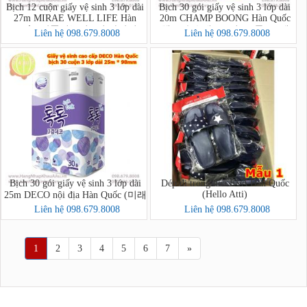
Bịch 12 cuộn giấy vệ sinh 3 lớp dài
Bịch 30 gói giấy vệ sinh 3 lớp dài
27m MIRAE WELL LIFE Hàn
20m CHAMP BOONG Hàn Quốc
Quốc (잘풀리는집 3겹 화장지
(챔프 순수데코 3겹 (30롤) *1팩)
Liên hệ 098.679.8008
Liên hệ 098.679.8008
27m*12롤)
Bịch 30 gói giấy vệ sinh 3 lớp dài
Dép đi trong nhà EVA Hàn Quốc
(Hello Atti)
25m DECO nội địa Hàn Quốc (미래
생활 톡톡 3겹 30롤)
Liên hệ 098.679.8008
Liên hệ 098.679.8008
1
2
3
4
5
6
7
»