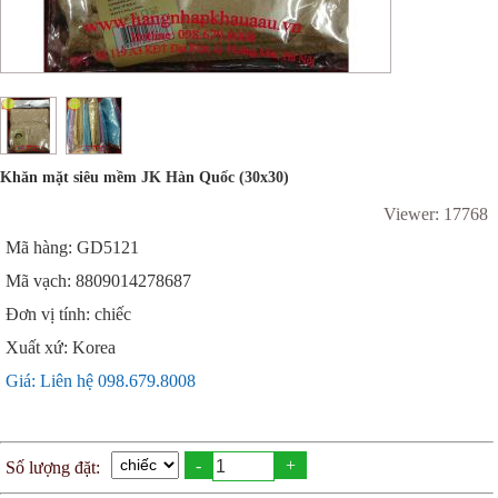
Khăn mặt siêu mềm JK Hàn Quốc (30x30)
Viewer: 17768
Mã hàng: GD5121
Mã vạch: 8809014278687
Đơn vị tính: chiếc
Xuất xứ: Korea
Giá: Liên hệ 098.679.8008
-
+
Số lượng đặt: