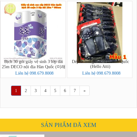
Bịch 30 gói giấy vệ sinh 3 lớp dài
Dép đi trong nhà EVA Hàn Quốc
(Hello Atti)
25m DECO nội địa Hàn Quốc (미래
생활 톡톡 3겹 30롤)
Liên hệ 098.679.8008
Liên hệ 098.679.8008
1
2
3
4
5
6
7
»
SẢN PHẨM ĐÃ XEM