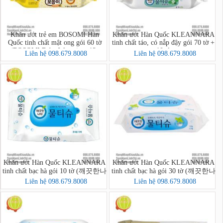
Khăn ướt trẻ em BOSOMI Hàn
Khăn ướt Hàn Quốc KLEANNARA
Quốc tinh chất mật ong gói 60 tờ
tinh chất táo, có nắp đậy gói 70 tờ +
(BOSOMI Baby Wet wipes 13-
10 tờ
Liên hệ 098.679.8008
Liên hệ 098.679.8008
nothing Ansim)
Khăn ướt Hàn Quốc KLEANNARA
Khăn ướt Hàn Quốc KLEANNARA
tinh chất bạc hà gói 10 tờ (깨끗한나
tinh chất bạc hà gói 30 tờ (깨끗한나
라 페퍼민트 물티슈 휴대 리필형
라물티슈휴대용30매)
Liên hệ 098.679.8008
Liên hệ 098.679.8008
10매)