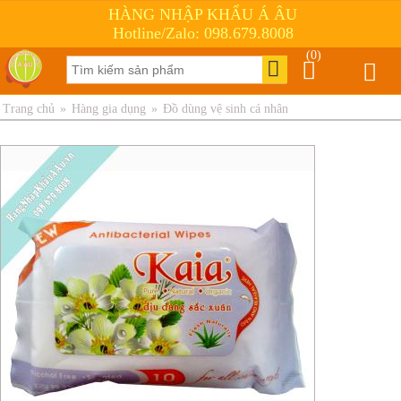
HÀNG NHẬP KHẨU Á ÂU
Hotline/Zalo: 098.679.8008
(0)
Trang chủ
»
Hàng gia dụng
»
Đồ dùng vệ sinh cá nhân