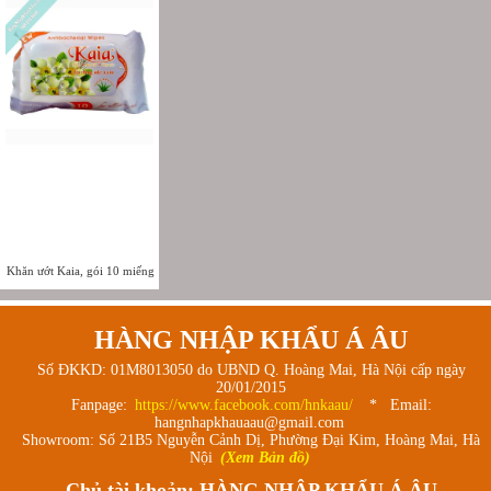
Khăn ướt Kaia, gói 10 miếng
HÀNG NHẬP KHẨU Á ÂU
Số ĐKKD: 01M8013050 do UBND Q. Hoàng Mai, Hà Nội cấp ngày
20/01/2015
Fanpage:
https://www.facebook.com/hnkaau/
* Email:
hangnhapkhauaau@gmail.com
Showroom: Số 21B5 Nguyễn Cảnh Dị, Phường Đại Kim, Hoàng Mai, Hà
Nội
(Xem Bản đồ)
Chủ tài khoản: HÀNG NHẬP KHẨU Á ÂU