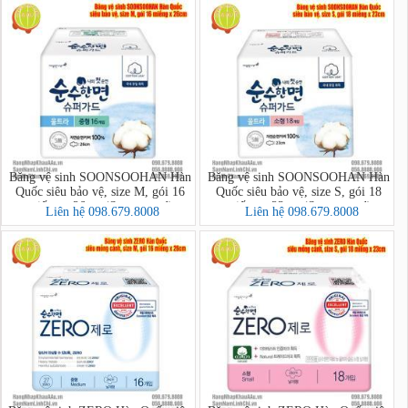
Băng vệ sinh SOONSOOHAN Hàn
Băng vệ sinh SOONSOOHAN Hàn
Quốc siêu bảo vệ, size M, gói 16
Quốc siêu bảo vệ, size S, gói 18
miếng x 26cm (Superguard)
miếng x 23cm (Superguard)
Liên hệ 098.679.8008
Liên hệ 098.679.8008