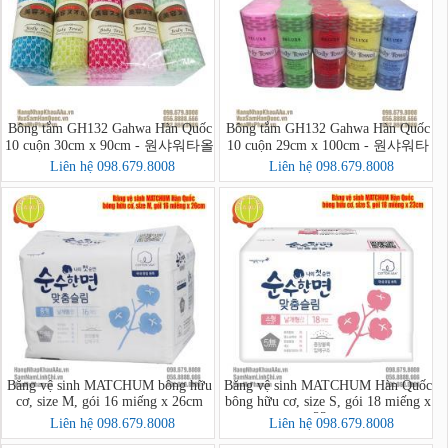
Bông tắm GH132 Gahwa Hàn Quốc
Bông tắm GH132 Gahwa Hàn Quốc
10 cuộn 30cm x 90cm - 원샤워타올
10 cuộn 29cm x 100cm - 원샤워타
올
Liên hệ 098.679.8008
Liên hệ 098.679.8008
Băng vệ sinh MATCHUM bông hữu
Băng vệ sinh MATCHUM Hàn Quốc
cơ, size M, gói 16 miếng x 26cm
bông hữu cơ, size S, gói 18 miếng x
23cm
Liên hệ 098.679.8008
Liên hệ 098.679.8008