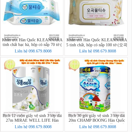
Khăn ướt Hàn Quốc KLEANNARA
Khăn ướt Hàn Quốc KLEANNARA
tinh chất bạc hà, hộp có nắp 70 tờ (
5 tinh chất, hộp có nắp 100 tờ (오곡
깨끗한나라 페퍼민트 물티슈 70
물티슈 캡 100매)
Liên hệ 098.679.8008
Liên hệ 098.679.8008
매)
Bịch 12 cuộn giấy vệ sinh 3 lớp dài
Bịch 30 gói giấy vệ sinh 3 lớp dài
27m MIRAE WELL LIFE Hàn
20m CHAMP BOONG Hàn Quốc
Quốc (잘풀리는집 3겹 화장지
(챔프 순수데코 3겹 (30롤) *1팩)
Liên hệ 098.679.8008
Liên hệ 098.679.8008
27m*12롤)