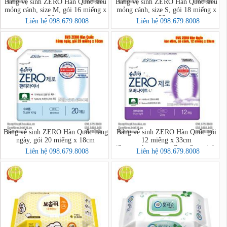
Băng vệ sinh ZERO Hàn Quốc siêu
Băng vệ sinh ZERO Hàn Quốc siêu
mỏng cánh, size M, gói 16 miếng x
mỏng cánh, size S, gói 18 miếng x
26cm
23cm
Liên hệ 098.679.8008
Liên hệ 098.679.8008
Băng vệ sinh ZERO Hàn Quốc hàng
Băng vệ sinh ZERO Hàn Quốc gói
ngày, gói 20 miếng x 18cm
12 miếng x 33cm
(Soonsoohanmyeon Zero Overnight
Liên hệ 098.679.8008
Liên hệ 098.679.8008
12 pcs/bag)