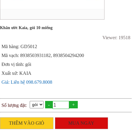
Khăn ướt Kaia, gói 10 miếng
Viewer: 19518
Mã hàng: GD5012
Mã vạch: 8938503931182, 8938504294200
Đơn vị tính: gói
Xuất xứ: KAIA
Giá: Liên hệ 098.679.8008
-
+
Số lượng đặt:
THÊM VÀO GIỎ
MUA NGAY