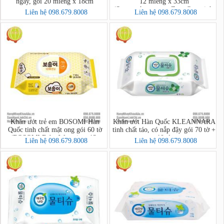
ngày, gói 20 miếng x 18cm
12 miếng x 33cm
(Soonsoohanmyeon Zero Overnight
Liên hệ 098.679.8008
Liên hệ 098.679.8008
12 pcs/bag)
Khăn ướt trẻ em BOSOMI Hàn
Khăn ướt Hàn Quốc KLEANNARA
Quốc tinh chất mật ong gói 60 tờ
tinh chất táo, có nắp đậy gói 70 tờ +
(BOSOMI Baby Wet wipes 13-
10 tờ
Liên hệ 098.679.8008
Liên hệ 098.679.8008
nothing Ansim)