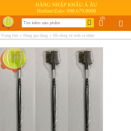
HÀNG NHẬP KHẨU Á ÂU
Hotline/Zalo: 098.679.8008
(0)
Trang chủ
»
Hàng gia dụng
»
Đồ dùng vệ sinh cá nhân