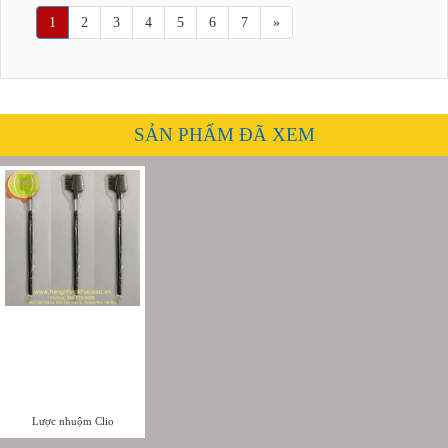
1
2
3
4
5
6
7
»
SẢN PHẨM ĐÃ XEM
Lược nhuộm Clio