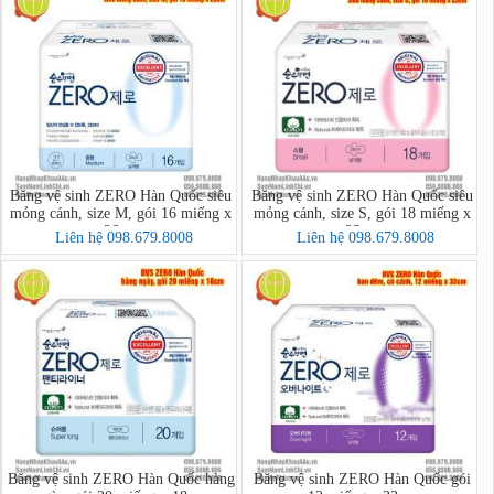
Băng vệ sinh ZERO Hàn Quốc siêu
Băng vệ sinh ZERO Hàn Quốc siêu
mỏng cánh, size M, gói 16 miếng x
mỏng cánh, size S, gói 18 miếng x
26cm
23cm
Liên hệ 098.679.8008
Liên hệ 098.679.8008
Băng vệ sinh ZERO Hàn Quốc hàng
Băng vệ sinh ZERO Hàn Quốc gói