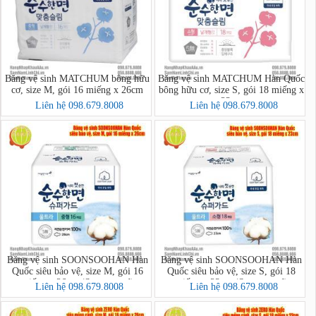
Băng vệ sinh MATCHUM bông hữu
Băng vệ sinh MATCHUM Hàn Quốc
cơ, size M, gói 16 miếng x 26cm
bông hữu cơ, size S, gói 18 miếng x
23cm
Liên hệ 098.679.8008
Liên hệ 098.679.8008
Băng vệ sinh SOONSOOHAN Hàn
Băng vệ sinh SOONSOOHAN Hàn
Quốc siêu bảo vệ, size M, gói 16
Quốc siêu bảo vệ, size S, gói 18
miếng x 26cm (Superguard)
miếng x 23cm (Superguard)
Liên hệ 098.679.8008
Liên hệ 098.679.8008