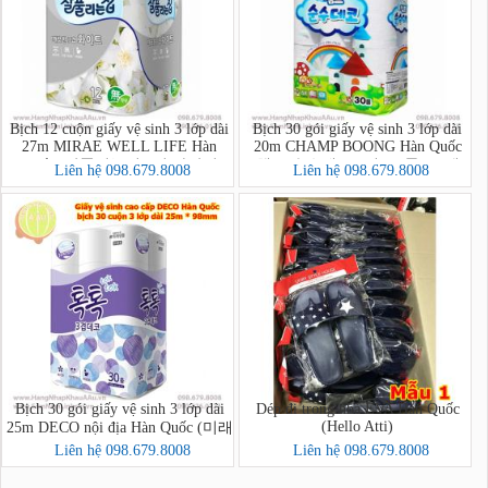
Bịch 12 cuộn giấy vệ sinh 3 lớp dài
Bịch 30 gói giấy vệ sinh 3 lớp dài
27m MIRAE WELL LIFE Hàn
20m CHAMP BOONG Hàn Quốc
Quốc (잘풀리는집 3겹 화장지
(챔프 순수데코 3겹 (30롤) *1팩)
Liên hệ 098.679.8008
Liên hệ 098.679.8008
27m*12롤)
Bịch 30 gói giấy vệ sinh 3 lớp dài
Dép đi trong nhà EVA Hàn Quốc
(Hello Atti)
25m DECO nội địa Hàn Quốc (미래
생활 톡톡 3겹 30롤)
Liên hệ 098.679.8008
Liên hệ 098.679.8008