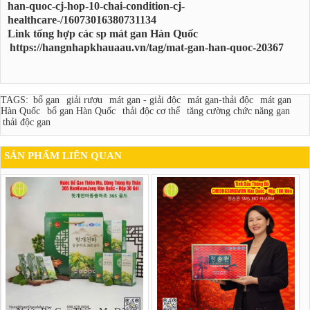
han-quoc-cj-hop-10-chai-condition-cj-
healthcare-/16073016380731134
Link tổng hợp các sp mát gan Hàn Quốc
https://hangnhapkhauaau.vn/tag/mat-gan-han-quoc-20367
TAGS:
bổ gan
giải rượu
mát gan - giải độc
mát gan-thải độc
mát gan
Hàn Quốc
bổ gan Hàn Quốc
thải độc cơ thể
tăng cường chức năng gan
thải độc gan
SẢN PHẨM LIÊN QUAN