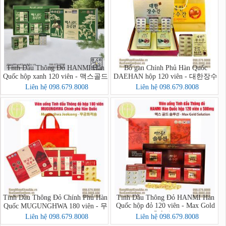
Tinh Dầu Thông Đỏ HANMI Hàn
Bổ gan Chính Phủ Hàn Quốc
Quốc hộp xanh 120 viên - 맥스골드
DAEHAN hộp 120 viên - 대한장수
솔루션
간
Liên hệ 098.679.8008
Liên hệ 098.679.8008
Tinh Dầu Thông Đỏ Chính Phủ Hàn
Tinh Dầu Thông Đỏ HANMI Hàn
Quốc hộp đỏ 120 viên - Max Gold
Quốc MUGUNGHWA 180 viên - 무
Solution
궁화적송
Liên hệ 098.679.8008
Liên hệ 098.679.8008