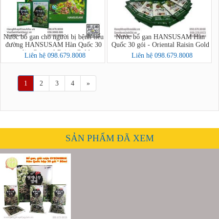
Nước bổ gan cho người bị bệnh tiểu
Nước bổ gan HANSUSAM Hàn
đường HANSUSAM Hàn Quốc 30
Quốc 30 gói - Oriental Raisin Gold
gói - Oriental Raisin Gold
Liên hệ 098.679.8008
Liên hệ 098.679.8008
1
2
3
4
»
SẢN PHẨM ĐÃ XEM