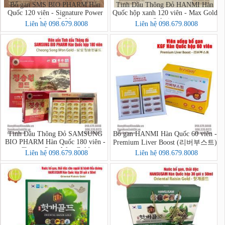
Bổ gan SMS BIO PHARM Hàn
Tinh Dầu Thông Đỏ HANMI Hàn
Quốc 120 viên - Signature Power
Quốc hộp xanh 120 viên - Max Gold
Liver Gold
Solution
Liên hệ 098.679.8008
Liên hệ 098.679.8008
Tinh Dầu Thông Đỏ SAMSUNG
Bổ gan HANMI Hàn Quốc 60 viên -
BIO PHARM Hàn Quốc 180 viên -
Premium Liver Boost (리버부스트)
Cheong Song Won Gold
Liên hệ 098.679.8008
Liên hệ 098.679.8008