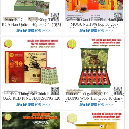
Nước Bổ Gan Nghệ Đông Trùng
Nước Bổ Gan Chính Phủ Hàn Quốc
MUGUNGHWA hộp 30 gói -
KGA Hàn Quốc - Hộp 30 Gói (헛개
Mungunghwa Hovenia Dulcis
강황 동충하초)
Liên hệ 098.679.8008
Liên hệ 098.679.8008
Tinh Dầu Thông Đỏ Chính Phủ Hàn
Tinh chất bổ gan Nghệ Đông Trùng
Quốc RED PINE JEOKSONG 120
JEONG WON Hàn Quốc 10 chai -
Hovenia Cordyceps Curcumin Drink
Viên - 파인적송
Liên hệ 098.679.8008
Liên hệ 098.679.8008