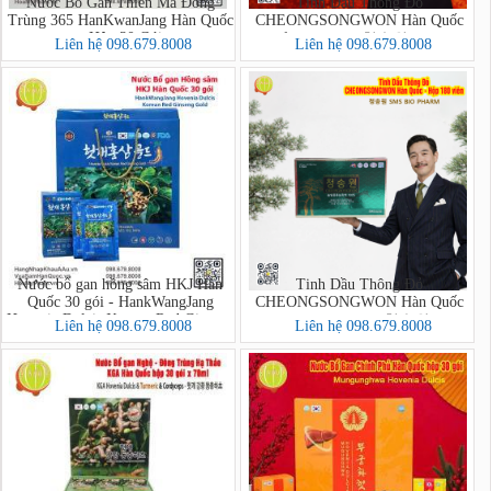
Nước Bổ Gan Thiên Ma Đông
Tinh Dầu Thông Đỏ
Trùng 365 HanKwanJang Hàn Quốc
CHEONGSONGWON Hàn Quốc
- Hộp 30 Gói
hộp đỏ 180 viên - 청송원 SMS BIO
Liên hệ 098.679.8008
Liên hệ 098.679.8008
PHARM
Nước bổ gan hồng sâm HKJ Hàn
Tinh Dầu Thông Đỏ
Quốc 30 gói - HankWangJang
CHEONGSONGWON Hàn Quốc
Hovenia Dulcis Korean Red Ginseng
hộp xanh 180 viên - 청송원 SMS
Liên hệ 098.679.8008
Liên hệ 098.679.8008
Gold
BIO PHARM