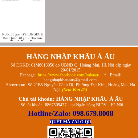
Nước bổ gan GYEONGBUK
Hàn Quốc 30 gói - Hovenia
Thunb Ducis Bio
HÀNG NHẬP KHẨU Á ÂU
Số ĐKKD: 01M8013050 do UBND Q. Hoàng Mai, Hà Nội cấp ngày
20/01/2015
Fanpage:
https://www.facebook.com/hnkaau/
* Email:
hangnhapkhauaau@gmail.com
Showroom: Số 21B5 Nguyễn Cảnh Dị, Phường Đại Kim, Hoàng Mai, Hà
Nội
(Xem Bản đồ)
Chủ tài khoản: HÀNG NHẬP KHẨU Á ÂU
- Số tài khoản: 8867505477 - tại Ngân hàng BIDV - Hà Nội
Hotline/Zalo:
098.679.8008
QUÉT MÃ ZALO QR