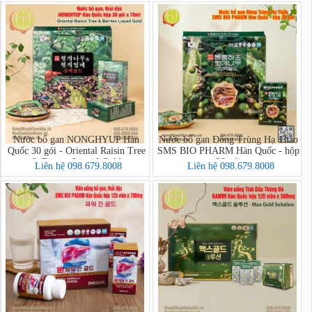
Nước bổ gan NONGHYUP Hàn
Nước bổ gan Đông Trùng Hạ Thảo
Quốc 30 gói - Oriental Raisin Tree
SMS BIO PHARM Hàn Quốc - hộp
& Berries Liquid Gold
30 gói
Liên hệ 098.679.8008
Liên hệ 098.679.8008