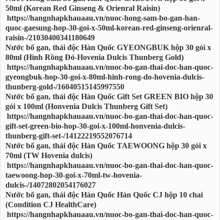
50ml (Korean Red Ginseng & Orienral Raisin)
https://hangnhapkhauaau.vn/nuoc-hong-sam-bo-gan-han-
quoc-gaesung-hop-30-goi-x-50ml-korean-red-ginseng-orienral-
raisin-/21030400341180649
Nước bổ gan, thải độc Hàn Quốc GYEONGBUK hộp 30 gói x
80ml (Hình Rồng Đỏ-Hovenia Dulcis Thunberg Gold)
https://hangnhapkhauaau.vn/nuoc-bo-gan-thai-doc-han-quoc-
gyeongbuk-hop-30-goi-x-80ml-hinh-rong-do-hovenia-dulcis-
thunberg-gold-/16040515145997550
Nước bổ gan, thải độc Hàn Quốc Gift Set GREEN BIO hộp 30
gói x 100ml (Honvenia Dulcis Thunberg Gift Set)
https://hangnhapkhauaau.vn/nuoc-bo-gan-thai-doc-han-quoc-
gift-set-green-bio-hop-30-goi-x-100ml-honvenia-dulcis-
thunberg-gift-set-/14122219552076714
Nước bổ gan, thải độc Hàn Quốc TAEWOONG hộp 30 gói x
70ml (TW Hovenia dulcis)
https://hangnhapkhauaau.vn/nuoc-bo-gan-thai-doc-han-quoc-
taewoong-hop-30-goi-x-70ml-tw-hovenia-
dulcis-/14072802054176027
Nước bổ gan, thải độc Hàn Quốc Hàn Quốc CJ hộp 10 chai
(Condition CJ HealthCare)
https://hangnhapkhauaau.vn/nuoc-bo-gan-thai-doc-han-quoc-