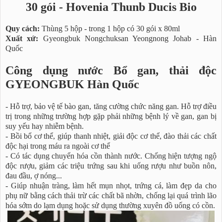
30 gói - Hovenia Thunb Ducis Bio
Quy cách:
Thùng 5 hộp - trong 1 hộp có 30 gói x 80ml
Xuất xứ:
Gyeongbuk Nongchuksan Yeongnong Johab - Hàn
Quốc
Công dụng nước Bổ gan, thải độc
GYEONGBUK Hàn Quốc
- Hỗ trợ, bảo vệ tế bào gan, tăng cường chức năng gan. Hỗ trợ điều
trị trong những trường hợp gặp phải những bệnh lý về gan, gan bị
suy yếu hay nhiễm bệnh.
- Bồi bổ cơ thể, giúp thanh nhiệt, giải độc cơ thể, đào thải các chất
độc hại trong máu ra ngoài cơ thể
- Có tác dụng chuyển hóa cồn thành nước. Chống hiện tượng ngộ
độc rượu, giảm các triệu trứng sau khi uống rượu như buồn nôn,
đau đầu, ợ nóng...
- Giúp nhuận tràng, làm hết mụn nhọt, trứng cá, làm đẹp da cho
phụ nữ bằng cách thải trừ các chất bã nhờn, chống lại quá trình lão
hóa sớm do lạm dụng hoặc sử dụng thường xuyên đồ uống có cồn.