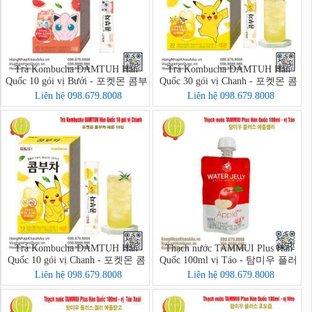
Trà Kombucha DAMTUH Hàn
Trà Kombucha DAMTUH Hàn
Quốc 10 gói vị Bưởi - 포켓몬 콤부
Quốc 30 gói vị Chanh - 포켓몬 콤
차 자몽 10입
부차 레몬 30입
Liên hệ 098.679.8008
Liên hệ 098.679.8008
Trà Kombucha DAMTUH Hàn
Thạch nước TAMMUI Plus Hàn
Quốc 10 gói vị Chanh - 포켓몬 콤
Quốc 100ml vị Táo - 탐미우 플러
부차 레몬 10입
스 애플젤리
Liên hệ 098.679.8008
Liên hệ 098.679.8008