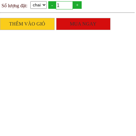
-
+
Số lượng đặt:
THÊM VÀO GIỎ
MUA NGAY