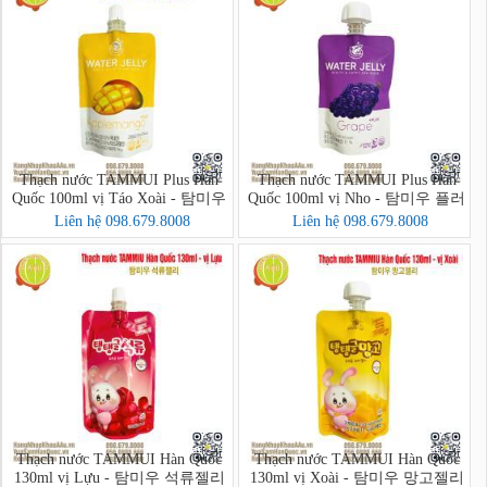
Thạch nước TAMMUI Plus Hàn
Thạch nước TAMMUI Plus Hàn
Quốc 100ml vị Táo Xoài - 탐미우
Quốc 100ml vị Nho - 탐미우 플러
플러스 젤리 애플망고
스 포도즙
Liên hệ 098.679.8008
Liên hệ 098.679.8008
Thạch nước TAMMUI Hàn Quốc
Thạch nước TAMMUI Hàn Quốc
130ml vị Lựu - 탐미우 석류젤리
130ml vị Xoài - 탐미우 망고젤리