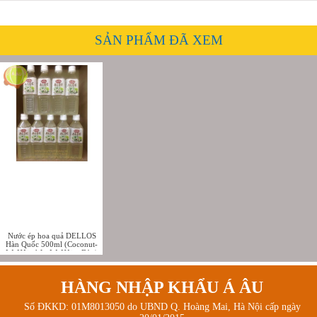
SẢN PHẨM ĐÃ XEM
Nước ép hoa quả DELLOS
Hàn Quốc 500ml (Coconut-
Lô Hội nhân Lô Hội + Dừa)
HÀNG NHẬP KHẨU Á ÂU
Số ĐKKD: 01M8013050 do UBND Q. Hoàng Mai, Hà Nội cấp ngày