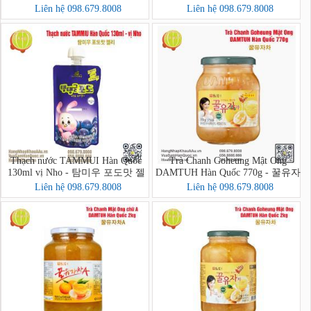
Liên hệ 098.679.8008
Liên hệ 098.679.8008
Thạch nước TAMMUI Hàn Quốc
Trà Chanh Goheung Mật Ong
130ml vị Nho - 탐미우 포도맛 젤
DAMTUH Hàn Quốc 770g - 꿀유자
리
차
Liên hệ 098.679.8008
Liên hệ 098.679.8008