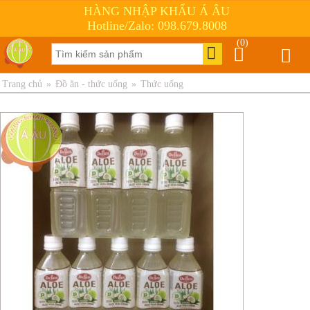
HÀNG NHẬP KHẨU Á ÂU
Hotline/Zalo: 098.679.8008
(0)
Trang chủ
»
Đồ ăn - thức uống
»
Thức uống