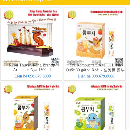
Rượu Thuyền Rồng Brandy
Trà Kombucha DAMTUH Hàn
Armenian Nga 1500ml
Quốc 30 gói vị Xoài - 포켓몬 콤부
차 망고리치 30입
Liên hệ 098.679.8008
Liên hệ 098.679.8008