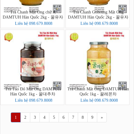
Trà Chanh Mật Ong chữ A
Trà Chanh Goheung Mật Ong
DAMTUH Hàn Quốc 2kg - 꿀유자
DAMTUH Hàn Quốc 2kg - 꿀유자
차A
차
Liên hệ 098.679.8008
Liên hệ 098.679.8008
Trà Táo Đỏ Mật Ong DAMTUH
Trà Chanh Mật Ong DAMTUH Hàn
Hàn Quốc 1kg - 꿀대추차
Quốc 1kg - 꿀레몬차
Liên hệ 098.679.8008
Liên hệ 098.679.8008
1
2
3
4
5
6
7
8
9
»