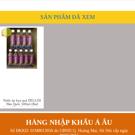
SẢN PHẨM ĐÃ XEM
Nước ép hoa quả DELLOS
Hàn Quốc 500ml (Red
Grape-Nho đỏ với trái nho)
HÀNG NHẬP KHẨU Á ÂU
Số ĐKKD: 01M8013050 do UBND Q. Hoàng Mai, Hà Nội cấp ngày