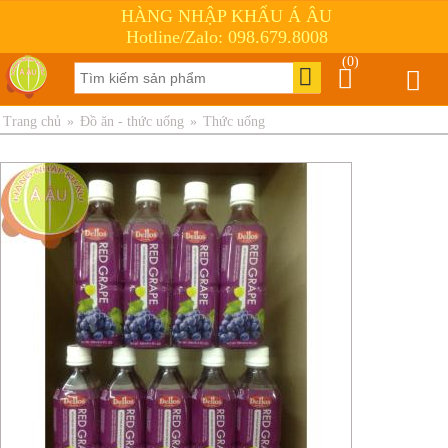
HÀNG NHẬP KHẨU Á ÂU
Hotline/Zalo: 098.679.8008
(0)
Trang chủ
»
Đồ ăn - thức uống
»
Thức uống