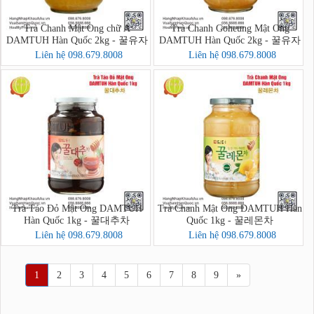
Trà Chanh Mật Ong chữ A
Trà Chanh Goheung Mật Ong
DAMTUH Hàn Quốc 2kg - 꿀유자
DAMTUH Hàn Quốc 2kg - 꿀유자
차A
차
Liên hệ 098.679.8008
Liên hệ 098.679.8008
Trà Táo Đỏ Mật Ong DAMTUH
Trà Chanh Mật Ong DAMTUH Hàn
Hàn Quốc 1kg - 꿀대추차
Quốc 1kg - 꿀레몬차
Liên hệ 098.679.8008
Liên hệ 098.679.8008
1
2
3
4
5
6
7
8
9
»