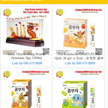
Rượu Thuyền Rồng Brandy
Trà Kombucha DAMTUH Hàn
Armenian Nga 1500ml
Quốc 30 gói vị Xoài - 포켓몬 콤부
차 망고리치 30입
Liên hệ 098.679.8008
Liên hệ 098.679.8008