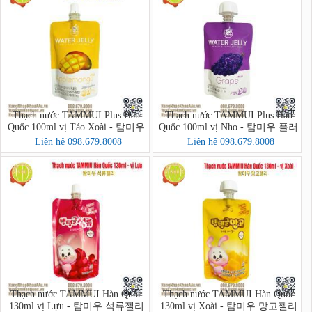
Thạch nước TAMMUI Plus Hàn
Thạch nước TAMMUI Plus Hàn
Quốc 100ml vị Táo Xoài - 탐미우
Quốc 100ml vị Nho - 탐미우 플러
플러스 젤리 애플망고
스 포도즙
Liên hệ 098.679.8008
Liên hệ 098.679.8008
Thạch nước TAMMUI Hàn Quốc
Thạch nước TAMMUI Hàn Quốc
130ml vị Lựu - 탐미우 석류젤리
130ml vị Xoài - 탐미우 망고젤리