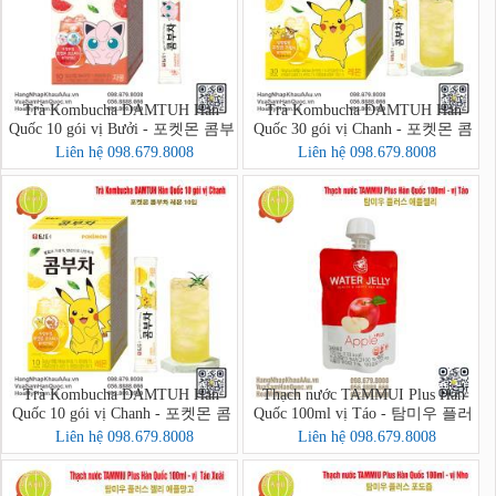
Trà Kombucha DAMTUH Hàn
Trà Kombucha DAMTUH Hàn
Quốc 10 gói vị Bưởi - 포켓몬 콤부
Quốc 30 gói vị Chanh - 포켓몬 콤
차 자몽 10입
부차 레몬 30입
Liên hệ 098.679.8008
Liên hệ 098.679.8008
Trà Kombucha DAMTUH Hàn
Thạch nước TAMMUI Plus Hàn
Quốc 10 gói vị Chanh - 포켓몬 콤
Quốc 100ml vị Táo - 탐미우 플러
부차 레몬 10입
스 애플젤리
Liên hệ 098.679.8008
Liên hệ 098.679.8008