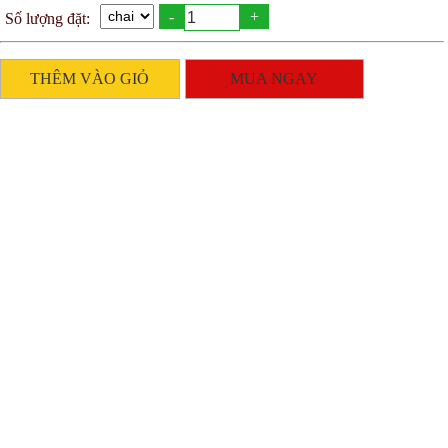
-
+
Số lượng đặt:
THÊM VÀO GIỎ
MUA NGAY