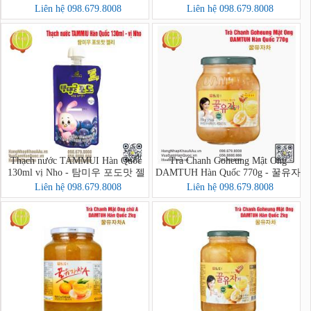
Liên hệ 098.679.8008
Liên hệ 098.679.8008
Thạch nước TAMMUI Hàn Quốc
Trà Chanh Goheung Mật Ong
130ml vị Nho - 탐미우 포도맛 젤
DAMTUH Hàn Quốc 770g - 꿀유자
리
차
Liên hệ 098.679.8008
Liên hệ 098.679.8008