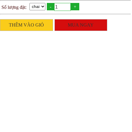
-
+
Số lượng đặt:
THÊM VÀO GIỎ
MUA NGAY