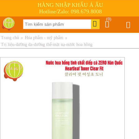
HÀNG NHẬP KHẨU Á ÂU
Hotline/Zalo: 098.679.8008
(0)
Trang chủ
»
Hóa phẩm - mỹ phẩm
»
Trị liệu-dưỡng da-dưỡng thể-mặt nạ-nước hoa hồng