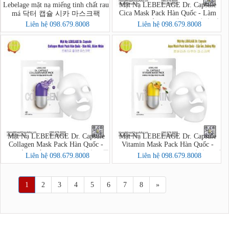
Lebelage mặt nạ miếng tinh chất rau
Mặt Nạ LEBELAGE Dr. Capsule
Cica Mask Pack Hàn Quốc - Làm
má 닥터 캡슐 시카 마스크팩
Dịu, Phục Hồi - 르베라쥬 시카 마
Liên hệ 098.679.8008
Liên hệ 098.679.8008
스크팩
Mặt Nạ LEBELAGE Dr. Capsule
Mặt Nạ LEBELAGE Dr. Capsule
Collagen Mask Pack Hàn Quốc -
Vitamin Mask Pack Hàn Quốc -
Đàn Hồi, Giảm Nhăn - 르베라쥬 콜
Dưỡng Da, Sáng Mịn - 르베라쥬 비
Liên hệ 098.679.8008
Liên hệ 098.679.8008
라겐 마스크팩
타민 마스크팩
1
2
3
4
5
6
7
8
»