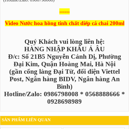
------
Video Nước hoa hồng tinh chất diếp cá chai 200ml
Quý Khách vui lòng liên hệ:
HÀNG NHẬP KHẨU Á ÂU
Đ/c: Số 21B5 Nguyễn Cảnh Dị, Phường
Đại Kim, Quận Hoàng Mai, Hà Nội
(gần cổng làng Đại Từ, đối diện Viettel
Post, Ngân hàng BIDV, Ngân hàng An
Bình)
Hotline/Zalo: 0986798008 * 0568888666 *
0928698989
SẢN PHẨM LIÊN QUAN