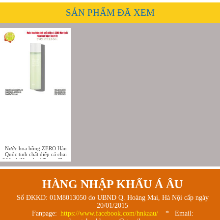
SẢN PHẨM ĐÃ XEM
Nước hoa hồng ZERO Hàn
Quốc tinh chất diếp cá chai
200ml (Heartleaf Toner Clear
Fit)
HÀNG NHẬP KHẨU Á ÂU
Số ĐKKD: 01M8013050 do UBND Q. Hoàng Mai, Hà Nội cấp ngày
20/01/2015
Fanpage:
https://www.facebook.com/hnkaau/
* Email: