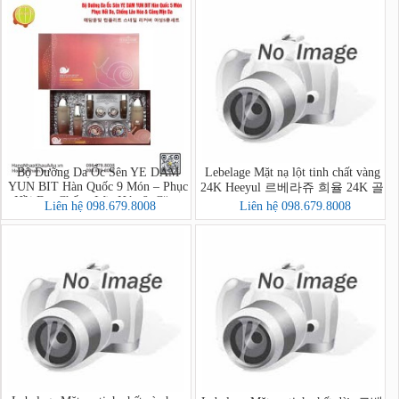
Bộ Dưỡng Da Ốc Sên YE DAM
Lebelage Mặt nạ lột tinh chất vàng
YUN BIT Hàn Quốc 9 Món – Phục
24K Heeyul 르베라쥬 희율 24K 골
Hồi Da, Chống Lão Hóa & Căng
드 필 오프 팩
Liên hệ 098.679.8008
Liên hệ 098.679.8008
Mịn Da