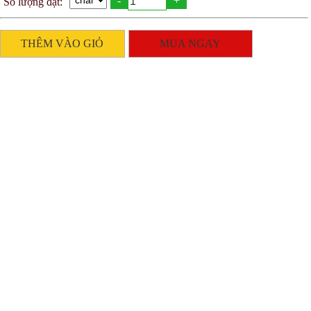
-
+
Số lượng đặt:
THÊM VÀO GIỎ
MUA NGAY