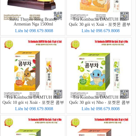
Rượu Thuyền Rồng Brandy
Trà Kombucha DAMTUH Hàn
Armenian Nga 1500ml
Quốc 30 gói vị Xoài - 포켓몬 콤부
차 망고리치 30입
Liên hệ 098.679.8008
Liên hệ 098.679.8008
Trà Kombucha DAMTUH Hàn
Trà Kombucha DAMTUH Hàn
Quốc 10 gói vị Xoài - 포켓몬 콤부
Quốc 30 gói vị Nho - 포켓몬 콤부
차 망고리치 10입
차 샤인머스캣 30입
Liên hệ 098.679.8008
Liên hệ 098.679.8008