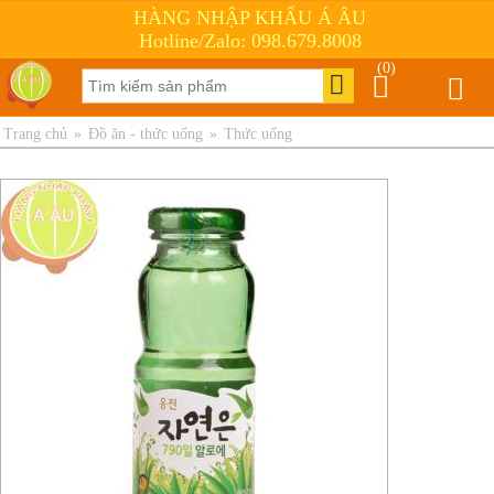
HÀNG NHẬP KHẨU Á ÂU
Hotline/Zalo: 098.679.8008
(0)
Trang chủ
»
Đồ ăn - thức uống
»
Thức uống