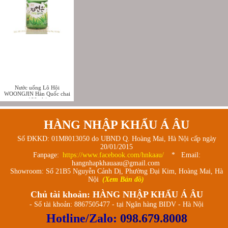
Nước uống Lô Hội
WOONGJIN Hàn Quốc chai
180ml (
HÀNG NHẬP KHẨU Á ÂU
Số ĐKKD: 01M8013050 do UBND Q. Hoàng Mai, Hà Nội cấp ngày
20/01/2015
Fanpage:
https://www.facebook.com/hnkaau/
* Email:
hangnhapkhauaau@gmail.com
Showroom: Số 21B5 Nguyễn Cảnh Dị, Phường Đại Kim, Hoàng Mai, Hà
Nội
(Xem Bản đồ)
Chủ tài khoản: HÀNG NHẬP KHẨU Á ÂU
- Số tài khoản: 8867505477 - tại Ngân hàng BIDV - Hà Nội
Hotline/Zalo:
098.679.8008