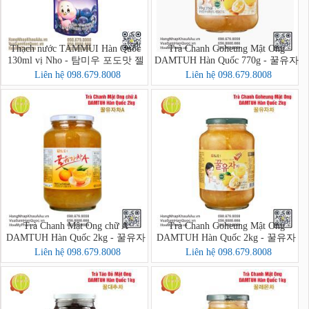
Thạch nước TAMMUI Hàn Quốc
Trà Chanh Goheung Mật Ong
130ml vị Nho - 탐미우 포도맛 젤
DAMTUH Hàn Quốc 770g - 꿀유자
리
차
Liên hệ 098.679.8008
Liên hệ 098.679.8008
Trà Chanh Mật Ong chữ A
Trà Chanh Goheung Mật Ong
DAMTUH Hàn Quốc 2kg - 꿀유자
DAMTUH Hàn Quốc 2kg - 꿀유자
차A
차
Liên hệ 098.679.8008
Liên hệ 098.679.8008