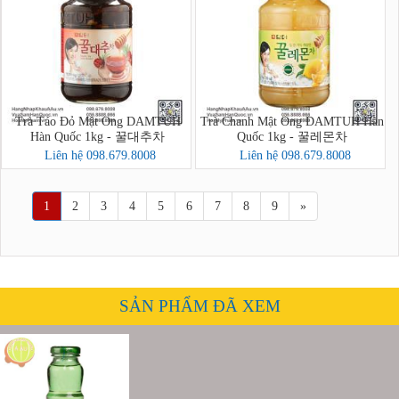
Trà Táo Đỏ Mật Ong DAMTUH
Trà Chanh Mật Ong DAMTUH Hàn
Hàn Quốc 1kg - 꿀대추차
Quốc 1kg - 꿀레몬차
Liên hệ 098.679.8008
Liên hệ 098.679.8008
1
2
3
4
5
6
7
8
9
»
SẢN PHẨM ĐÃ XEM