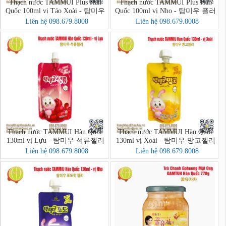
Thạch nước TAMMUI Plus Hàn
Thạch nước TAMMUI Plus Hàn
Quốc 100ml vị Táo Xoài - 탐미우
Quốc 100ml vị Nho - 탐미우 플러
플러스 젤리 애플망고
스 포도즙
Liên hệ 098.679.8008
Liên hệ 098.679.8008
Thạch nước TAMMUI Hàn Quốc
Thạch nước TAMMUI Hàn Quốc
130ml vị Lựu - 탐미우 석류젤리
130ml vị Xoài - 탐미우 망고젤리
Liên hệ 098.679.8008
Liên hệ 098.679.8008