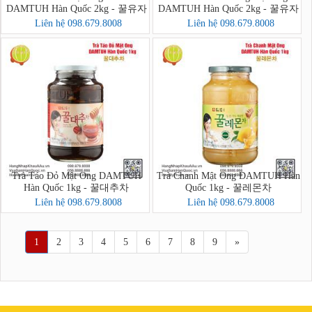
DAMTUH Hàn Quốc 2kg - 꿀유자
DAMTUH Hàn Quốc 2kg - 꿀유자
차A
차
Liên hệ 098.679.8008
Liên hệ 098.679.8008
Trà Táo Đỏ Mật Ong DAMTUH
Trà Chanh Mật Ong DAMTUH Hàn
Hàn Quốc 1kg - 꿀대추차
Quốc 1kg - 꿀레몬차
Liên hệ 098.679.8008
Liên hệ 098.679.8008
1
2
3
4
5
6
7
8
9
»