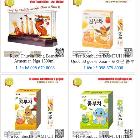
Rượu Thuyền Rồng Brandy
Trà Kombucha DAMTUH Hàn
Armenian Nga 1500ml
Quốc 30 gói vị Xoài - 포켓몬 콤부
차 망고리치 30입
Liên hệ 098.679.8008
Liên hệ 098.679.8008
Trà Kombucha DAMTUH Hàn
Trà Kombucha DAMTUH Hàn