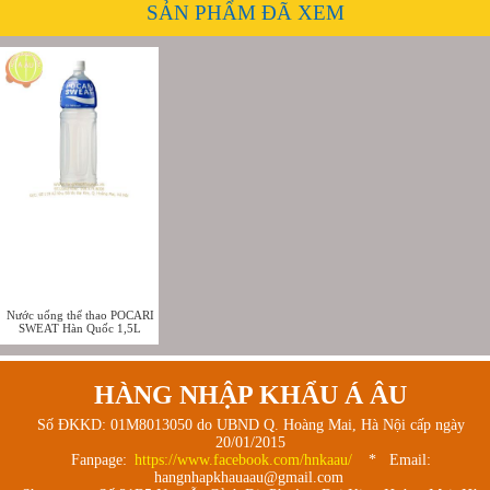
SẢN PHẨM ĐÃ XEM
Nước uống thể thao POCARI
SWEAT Hàn Quốc 1,5L
HÀNG NHẬP KHẨU Á ÂU
Số ĐKKD: 01M8013050 do UBND Q. Hoàng Mai, Hà Nội cấp ngày
20/01/2015
Fanpage:
https://www.facebook.com/hnkaau/
* Email:
hangnhapkhauaau@gmail.com