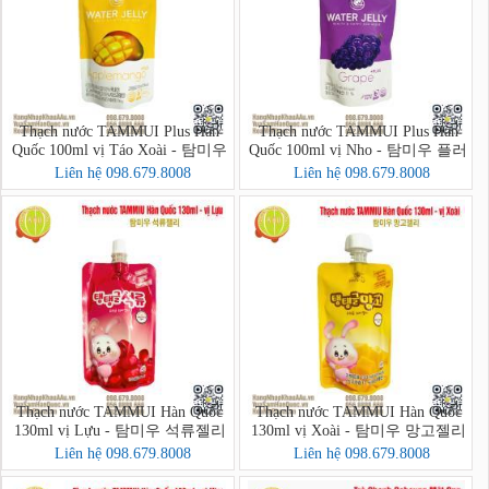
Thạch nước TAMMUI Plus Hàn
Thạch nước TAMMUI Plus Hàn
Quốc 100ml vị Táo Xoài - 탐미우
Quốc 100ml vị Nho - 탐미우 플러
플러스 젤리 애플망고
스 포도즙
Liên hệ 098.679.8008
Liên hệ 098.679.8008
Thạch nước TAMMUI Hàn Quốc
Thạch nước TAMMUI Hàn Quốc
130ml vị Lựu - 탐미우 석류젤리
130ml vị Xoài - 탐미우 망고젤리
Liên hệ 098.679.8008
Liên hệ 098.679.8008