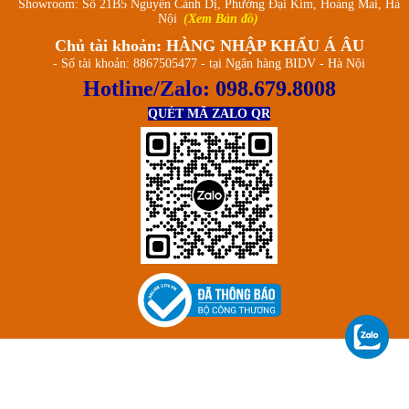
Showroom: Số 21B5 Nguyễn Cảnh Dị, Phường Đại Kim, Hoàng Mai, Hà
Nội
(Xem Bản đồ)
Chủ tài khoản: HÀNG NHẬP KHẨU Á ÂU
- Số tài khoản: 8867505477 - tại Ngân hàng BIDV - Hà Nội
Hotline/Zalo:
098.679.8008
QUÉT MÃ ZALO QR