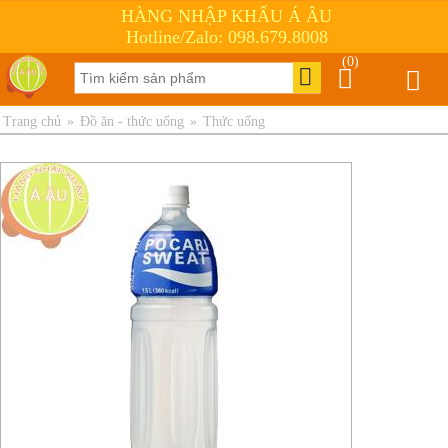
HÀNG NHẬP KHẨU Á ÂU
Hotline/Zalo: 098.679.8008
(0)
Trang chủ
»
Đồ ăn - thức uống
»
Thức uống