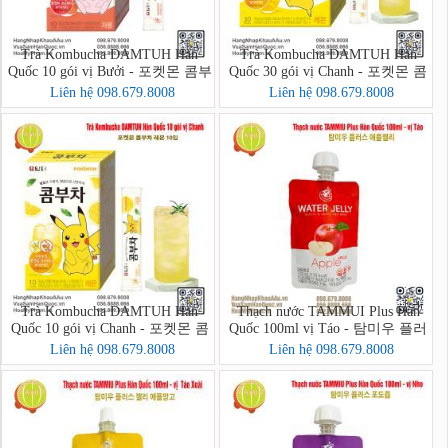
Trà Kombucha DAMTUH Hàn
Trà Kombucha DAMTUH Hàn
Quốc 10 gói vị Bưởi - 포켓몬 콤부
Quốc 30 gói vị Chanh - 포켓몬 콤
차 자몽 10입
부차 레몬 30입
Liên hệ 098.679.8008
Liên hệ 098.679.8008
Trà Kombucha DAMTUH Hàn
Thạch nước TAMMUI Plus Hàn
Quốc 10 gói vị Chanh - 포켓몬 콤
Quốc 100ml vị Táo - 탐미우 플러
부차 레몬 10입
스 애플젤리
Liên hệ 098.679.8008
Liên hệ 098.679.8008