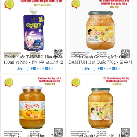
Thạch nước TAMMUI Hàn Quốc
Trà Chanh Goheung Mật Ong
130ml vị Nho - 탐미우 포도맛 젤
DAMTUH Hàn Quốc 770g - 꿀유자
리
차
Liên hệ 098.679.8008
Liên hệ 098.679.8008
Trà Chanh Mật Ong chữ A
Trà Chanh Goheung Mật Ong