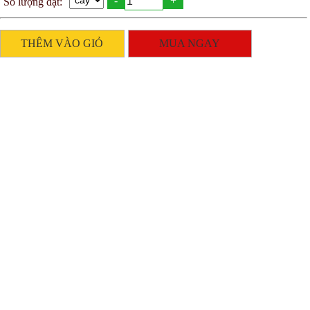
-
+
Số lượng đặt:
THÊM VÀO GIỎ
MUA NGAY