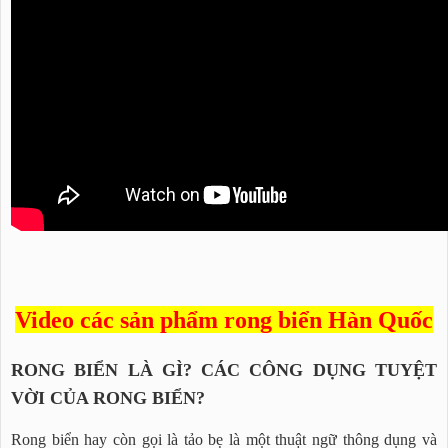
Video các sản phẩm rong biển Hàn Quốc
RONG BIỂN LÀ GÌ? CÁC CÔNG DỤNG TUYỆT
VỜI CỦA RONG BIỂN?
Rong biển hay còn gọi là tảo bẹ là một thuật ngữ thông dụng và