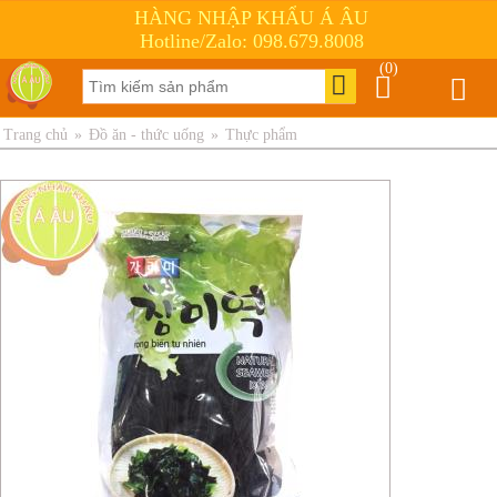
HÀNG NHẬP KHẨU Á ÂU
Hotline/Zalo: 098.679.8008
(0)
Trang chủ
»
Đồ ăn - thức uống
»
Thực phẩm