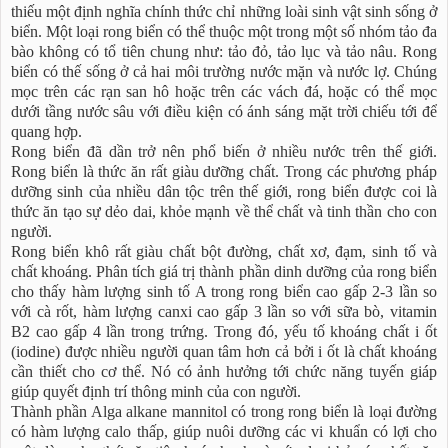
thiếu một định nghĩa chính thức chỉ những loài sinh vật sinh sống ở
biển. Một loại rong biển có thể thuộc một trong một số nhóm tảo đa
bào không có tổ tiên chung như: tảo đỏ, tảo lục và tảo nâu. Rong
biển có thế sống ở cả hai môi trường nước mặn và nước lợ. Chúng
mọc trên các rạn san hô hoặc trên các vách đá, hoặc có thể mọc
dưới tầng nước sâu với điều kiện có ánh sáng mặt trời chiếu tới để
quang hợp.
Rong biển đã dần trở nên phổ biến ở nhiều nước trên thế giới.
Rong biển là thức ăn rất giàu dưỡng chất. Trong các phương pháp
dưỡng sinh của nhiều dân tộc trên thế giới, rong biển được coi là
thức ăn tạo sự dẻo dai, khỏe mạnh về thể chất và tinh thần cho con
người.
Rong biển khô rất giàu chất bột đường, chất xơ, đạm, sinh tố và
chất khoáng. Phân tích giá trị thành phần dinh dưỡng của rong biển
cho thấy hàm lượng sinh tố A trong rong biển cao gấp 2-3 lần so
với cà rốt, hàm lượng canxi cao gấp 3 lần so với sữa bò, vitamin
B2 cao gấp 4 lần trong trứng. Trong đó, yếu tố khoáng chất i ốt
(iodine) được nhiều người quan tâm hơn cả bởi i ốt là chất khoáng
cần thiết cho cơ thể. Nó có ảnh hưởng tới chức năng tuyến giáp
giúp quyết định trí thông minh của con người.
Thành phần Alga alkane mannitol có trong rong biển là loại đường
có hàm lượng calo thấp, giúp nuôi dưỡng các vi khuẩn có lợi cho