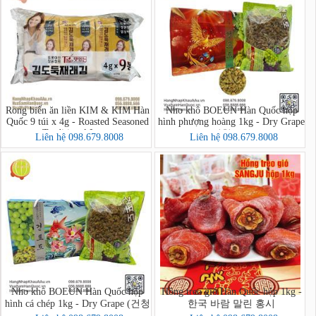
Rong biển ăn liền KIM & KIM Hàn
Nho khô BOEUN Hàn Quốc hộp
Quốc 9 túi x 4g - Roasted Seasoned
hình phượng hoàng 1kg - Dry Grape
Traditional Laver
(건청포도)
Liên hệ 098.679.8008
Liên hệ 098.679.8008
Nho khô BOEUN Hàn Quốc hộp
Hồng treo gió Hàn Quốc hộp 1kg -
hình cá chép 1kg - Dry Grape (건청
한국 바람 말린 홍시