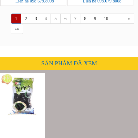
포도)
Liên hệ 098.679.8008
Liên hệ 098.679.8008
1
2
3
4
5
6
7
8
9
10
…
»
»»
SẢN PHẨM ĐÃ XEM