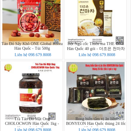
Táo Đỏ Sấy Khô ONE Global Korea
Bột Ngũ cốc Thiên ma THE ONE
Hàn Quốc - Túi 500g
Hàn Quốc 40 gói - 더조은 천마차
40포
Liên hệ 098.679.8008
Liên hệ 098.679.8008
Trà Táo Đỏ Mật Ong
Rong biển tẩm vị ăn liền
CHOLOCWON Hàn Quốc 1kg -
BONYEON Hàn Quốc thùng 24 lốc
Honey Jujube Tea
(lốc 3 gói x 4g)
Liên hệ 098.679.8008
Liên hệ 098.679.8008