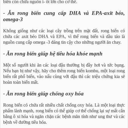
biển còn chứa nguồn i- ốt lớn cho cơ thể.
- Ăn rong biển cung cấp DHA và EPA-axit béo,
omega-3
Không giống như các loại cây trồng trên mặt đất, rong biển có
chứa các axit béo DHA và EPA, vì thế rong biển và dầu tảo là
nguồn cung cấp omega -3 đáng tin cậy cho những người ăn chay.
- Ăn rong biển giúp hệ tiêu hóa khỏe mạnh
Một số người khi ăn các loại đậu thường bị đầy hơi và tức bụng.
Nếu bạn bị như vậy, hãy cho thêm rong biển kombu, một loại rong
biển rất phổ biến, vào nấu cùng với đậu thì các triệu chứng kia sẽ
hoàn toàn biến mất.
- Ăn rong biển giúp chống oxy hóa
Rong biển có chứa rất nhiều chất chống oxy hóa. Là một loại thực
phẩm lành mạnh, rong biển có thể giúp cơ thể chống lại sự mất cân
bằng ô xi hóa và ngăn chặn các bệnh mãn tính như ung thư và các
bệnh về đường tiêu hóa.