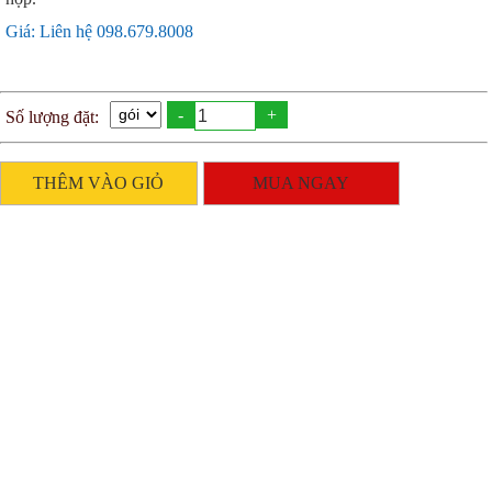
Giá: Liên hệ 098.679.8008
-
+
Số lượng đặt:
THÊM VÀO GIỎ
MUA NGAY