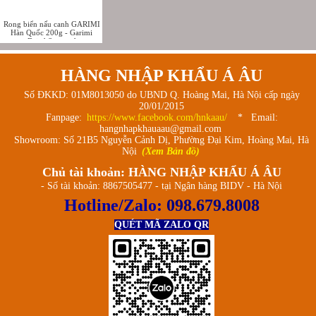
Rong biển nấu canh GARIMI
Hàn Quốc 200g - Garimi
Dried Seaweed
HÀNG NHẬP KHẨU Á ÂU
Số ĐKKD: 01M8013050 do UBND Q. Hoàng Mai, Hà Nội cấp ngày
20/01/2015
Fanpage:
https://www.facebook.com/hnkaau/
* Email:
hangnhapkhauaau@gmail.com
Showroom: Số 21B5 Nguyễn Cảnh Dị, Phường Đại Kim, Hoàng Mai, Hà
Nội
(Xem Bản đồ)
Chủ tài khoản: HÀNG NHẬP KHẨU Á ÂU
- Số tài khoản: 8867505477 - tại Ngân hàng BIDV - Hà Nội
Hotline/Zalo:
098.679.8008
QUÉT MÃ ZALO QR