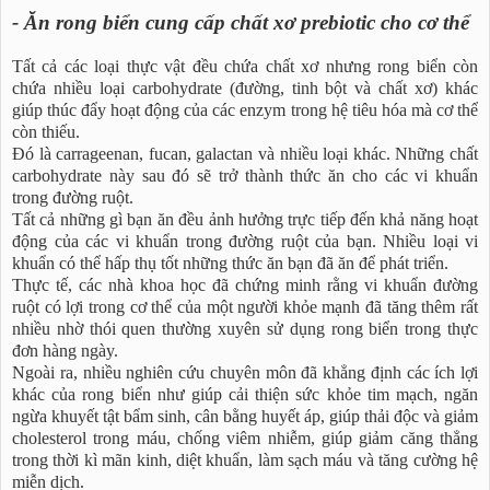
- Ăn rong biển cung cấp chất xơ prebiotic cho cơ thể
Tất cả các loại thực vật đều chứa chất xơ nhưng rong biển còn
chứa nhiều loại carbohydrate (đường, tinh bột và chất xơ) khác
giúp thúc đẩy hoạt động của các enzym trong hệ tiêu hóa mà cơ thể
còn thiếu.
Đó là carrageenan, fucan, galactan và nhiều loại khác. Những chất
carbohydrate này sau đó sẽ trở thành thức ăn cho các vi khuẩn
trong đường ruột.
Tất cả những gì bạn ăn đều ảnh hưởng trực tiếp đến khả năng hoạt
động của các vi khuẩn trong đường ruột của bạn. Nhiều loại vi
khuẩn có thể hấp thụ tốt những thức ăn bạn đã ăn để phát triển.
Thực tế, các nhà khoa học đã chứng minh rằng vi khuẩn đường
ruột có lợi trong cơ thể của một người khỏe mạnh đã tăng thêm rất
nhiều nhờ thói quen thường xuyên sử dụng rong biển trong thực
đơn hàng ngày.
Ngoài ra, nhiều nghiên cứu chuyên môn đã khẳng định các ích lợi
khác của rong biển như giúp cải thiện sức khỏe tim mạch, ngăn
ngừa khuyết tật bẩm sinh, cân bằng huyết áp, giúp thải độc và giảm
cholesterol trong máu, chống viêm nhiễm, giúp giảm căng thẳng
trong thời kì mãn kinh, diệt khuẩn, làm sạch máu và tăng cường hệ
miễn dịch.