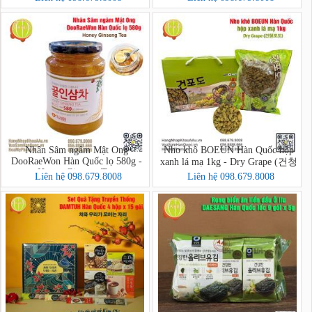
Nhân Sâm ngâm Mật Ong
Nho khô BOEUN Hàn Quốc hộp
DooRaeWon Hàn Quốc lọ 580g -
xanh lá mạ 1kg - Dry Grape (건청
Honey Ginseng Tea
포도)
Liên hệ 098.679.8008
Liên hệ 098.679.8008