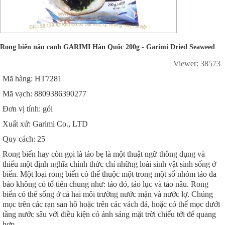
Rong biển nấu canh GARIMI Hàn Quốc 200g - Garimi Dried Seaweed
Viewer: 38573
Mã hàng: HT7281
Mã vạch: 8809386390277
Đơn vị tính: gói
Xuất xứ: Garimi Co., LTD
Quy cách: 25
Rong biển hay còn gọi là tảo bẹ là một thuật ngữ thông dụng và
thiếu một định nghĩa chính thức chỉ những loài sinh vật sinh sống ở
biển. Một loại rong biển có thể thuộc một trong một số nhóm tảo đa
bào không có tổ tiên chung như: tảo đỏ, tảo lục và tảo nâu. Rong
biển có thế sống ở cả hai môi trường nước mặn và nước lợ. Chúng
mọc trên các rạn san hô hoặc trên các vách đá, hoặc có thể mọc dưới
tầng nước sâu với điều kiện có ánh sáng mặt trời chiếu tới để quang
hợp.