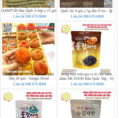
Set Quà Tặng Truyền Thống
Rong biển ăn liền DAESANG Hàn
DAMTUH Hàn Quốc 4 hộp x 15 gói
Quốc lốc 9 gói x 5g dầu Ô liu - 청
- DAMTUH Gift Set
정원 올리브유 재래김
Liên hệ 098.679.8008
Liên hệ 098.679.8008
Hồng dẻo sấy SANGJU Hàn Quốc
Rong biển trộn gia vị óc chó hạnh
hộp 20 quả - Sangju Dried
nhân NK FOOD Hàn Quốc 50g - 아
Persimmon Gift Set
버지 마음을 담아 호두아몬드 돌
Liên hệ 098.679.8008
Liên hệ 098.679.8008
김자반 볶음