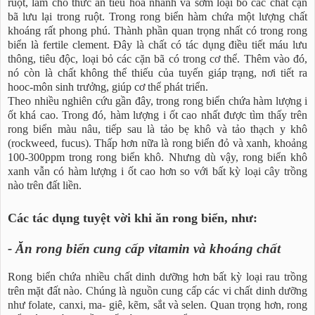
ruột, làm cho thức ăn tiêu hoá nhanh và sớm loại bỏ các chất cặn
bã lưu lại trong ruột. Trong rong biển hàm chứa một lượng chất
khoáng rất phong phú. Thành phần quan trọng nhất có trong rong
biển là fertile clement. Đây là chất có tác dụng điều tiết máu lưu
thông, tiêu độc, loại bỏ các cặn bã có trong cơ thể. Thêm vào đó,
nó còn là chất không thể thiếu của tuyến giáp trạng, nơi tiết ra
hooc-môn sinh trưởng, giúp cơ thể phát triển.
Theo nhiều nghiên cứu gần đây, trong rong biển chứa hàm lượng i
ốt khá cao. Trong đó, hàm lượng i ốt cao nhất được tìm thấy trên
rong biển màu nâu, tiếp sau là tảo bẹ khô và tảo thạch y khô
(rockweed, fucus). Thấp hơn nữa là rong biển đỏ và xanh, khoảng
100-300ppm trong rong biển khô. Nhưng dù vậy, rong biển khô
xanh vẫn có hàm lượng i ốt cao hơn so với bất kỳ loại cây trồng
nào trên đất liền.
Các tác dụng tuyệt vời khi ăn rong biển, như:
- Ăn rong biển cung cấp vitamin và khoáng chất
Rong biển chứa nhiều chất dinh dưỡng hơn bất kỳ loại rau trồng
trên mặt đất nào. Chúng là nguồn cung cấp các vi chất dinh dưỡng
như folate, canxi, ma- giê, kẽm, sắt và selen. Quan trọng hơn, rong