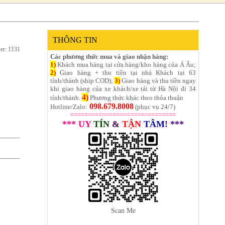
THÔNG TIN
er: 1131
Các phương thức mua và giao nhận hàng:
1)
Khách mua hàng tại cửa hàng/kho hàng của Á Âu;
2)
Giao hàng + thu tiền tại nhà Khách tại 63
tỉnh/thành (ship COD);
3)
Giao hàng và thu tiền ngay
khi giao hàng của xe khách/xe tải từ Hà Nội đi 34
4)
tỉnh/thành.
Phương thức khác theo thỏa thuận
098.679.8008
Hotline/Zalo:
(phục vụ 24/7)
==============================
*** UY
TÍN
&
TẬN
TÂM
! ***
Scan Me