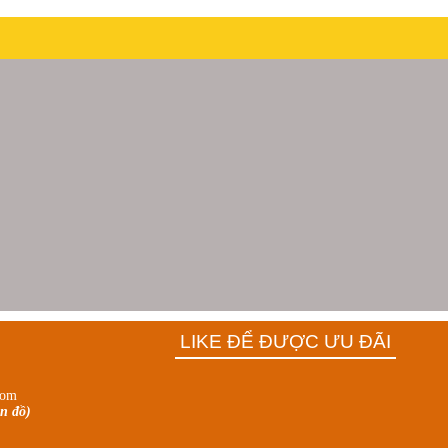
LIKE ĐỂ ĐƯỢC ƯU ĐÃI
com
n đồ)