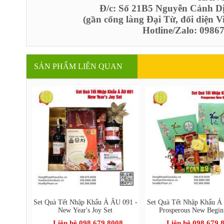
Đ/c: Số 21B5 Nguyễn Cảnh D
(gần cổng làng Đại Từ, đối diện 
Hotline/Zalo: 098
SẢN PHẨM LIÊN QUAN
Set Quà Tết Nhập Khẩu Á ÂU 091 -
Set Quà Tết Nhập Khẩu Á
New Year's Joy Set
Prosperous New Begin
Liên hệ 098.679.8008
Liên hệ 098.679.