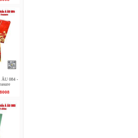
Á ÂU 084 -
easure
.8008