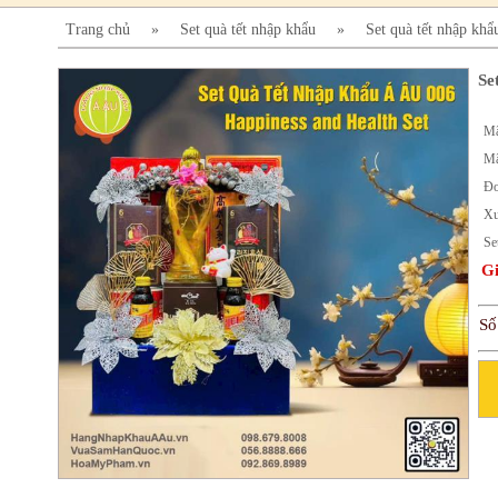
Trang chủ
»
Set quà tết nhập khẩu
»
Set quà tết nhập khẩ
Se
Mã
Mã
Đơ
Xu
Se
Gi
Số