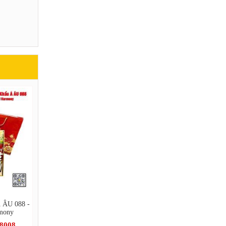
Á ÂU 088 -
rmony
.8008