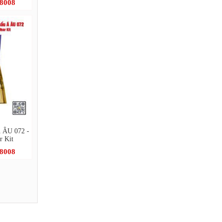
.8008
Á ÂU 072 -
r Kit
.8008