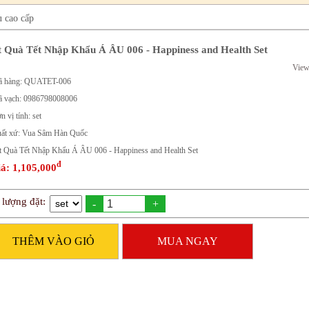
u cao cấp
t Quà Tết Nhập Khẩu Á ÂU 006 - Happiness and Health Set
View
 hàng: QUATET-006
 vạch: 0986798008006
n vị tính: set
ất xứ: Vua Sâm Hàn Quốc
t Quà Tết Nhập Khẩu Á ÂU 006 - Happiness and Health Set
đ
á: 1,105,000
 lượng đặt:
-
+
THÊM VÀO GIỎ
MUA NGAY