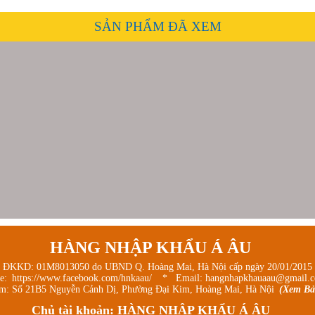
SẢN PHẨM ĐÃ XEM
HÀNG NHẬP KHẨU Á ÂU
 ĐKKD: 01M8013050 do UBND Q. Hoàng Mai, Hà Nội cấp ngày 20/01/2015
ge:
https://www.facebook.com/hnkaau/
* Email: hangnhapkhauaau@gmail.
m: Số 21B5 Nguyễn Cảnh Dị, Phường Đại Kim, Hoàng Mai, Hà Nội
(Xem Bả
Chủ tài khoản: HÀNG NHẬP KHẨU Á ÂU