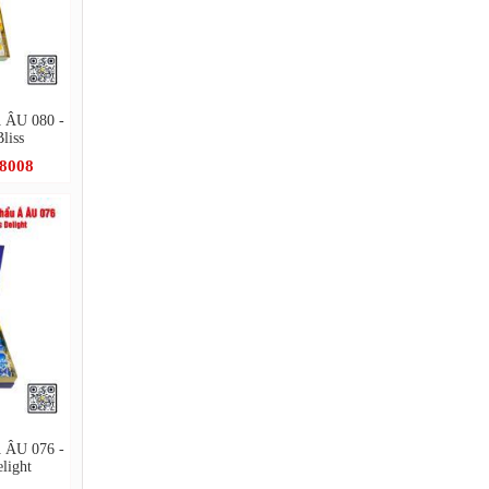
Á ÂU 080 -
liss
.8008
Á ÂU 076 -
light