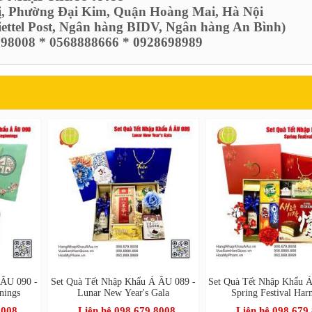
ị, Phường Đại Kim, Quận Hoàng Mai, Hà Nội
Viettel Post, Ngân hàng BIDV, Ngân hàng An Bình)
6798008 * 0568888666 * 0928698989
 ÂU 090 -
Set Quà Tết Nhập Khẩu Á ÂU 089 -
Set Quà Tết Nhập Khẩu 
nings
Lunar New Year's Gala
Spring Festival Ha
8008
Liên hệ 098.679.8008
Liên hệ 098.679