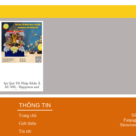
Set Quà Tết Nhập Khẩu Á
ÂU 006 - Happiness and
Health Set
THÔNG TIN
Số
Trang chủ
Fanpa
Giới thiệu
Showroo
Tin tức