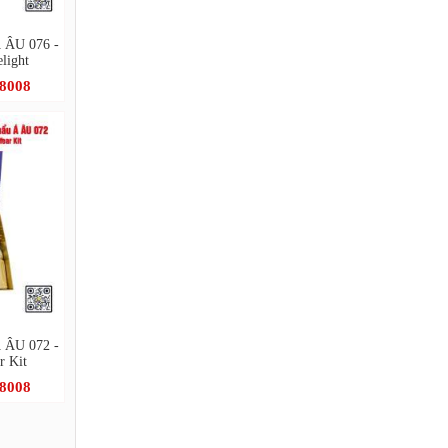
Á ÂU 076 -
light
.8008
Á ÂU 072 -
r Kit
.8008