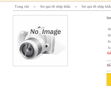
Trang chủ
»
Set quà tết nhập khẩu
»
Set quà tết nhập khẩ
Se
Mã
Mã
Đơ
Xu
Gi
Số