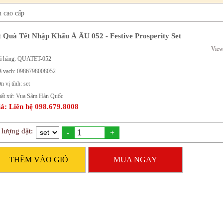
u cao cấp
t Quà Tết Nhập Khẩu Á ÂU 052 - Festive Prosperity Set
View
 hàng: QUATET-052
 vạch: 0986798008052
n vị tính: set
ất xứ: Vua Sâm Hàn Quốc
á: Liên hệ 098.679.8008
 lượng đặt:
-
+
THÊM VÀO GIỎ
MUA NGAY