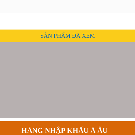
SẢN PHẨM ĐÃ XEM
HÀNG NHẬP KHẨU Á ÂU