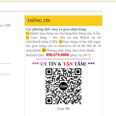
THÔNG TIN
er: 1298
Các phương thức mua và giao nhận hàng:
1)
Khách mua hàng tại cửa hàng/kho hàng của Á Âu;
2)
Giao hàng + thu tiền tại nhà Khách tại 63
tỉnh/thành (ship COD);
3)
Giao hàng và thu tiền ngay
khi giao hàng của xe khách/xe tải từ Hà Nội đi 34
4)
tỉnh/thành.
Phương thức khác theo thỏa thuận
098.679.8008
Hotline/Zalo:
(phục vụ 24/7)
==============================
*** UY
TÍN
&
TẬN
TÂM
! ***
Scan Me