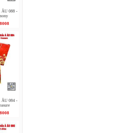
Á ÂU 088 -
rmony
.8008
Á ÂU 084 -
easure
.8008