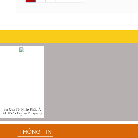
Set Quà Tết Nhập Khẩu Á
ÂU 052 - Festive Prosperity
Set
THÔNG TIN