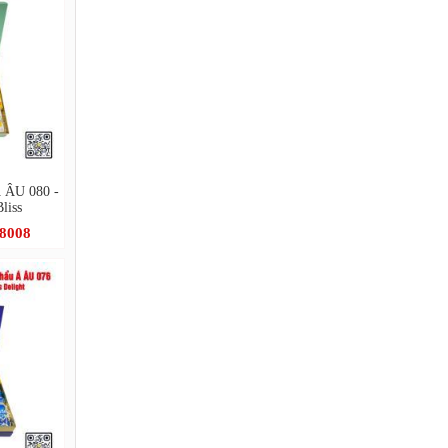
Á ÂU 080 -
liss
.8008