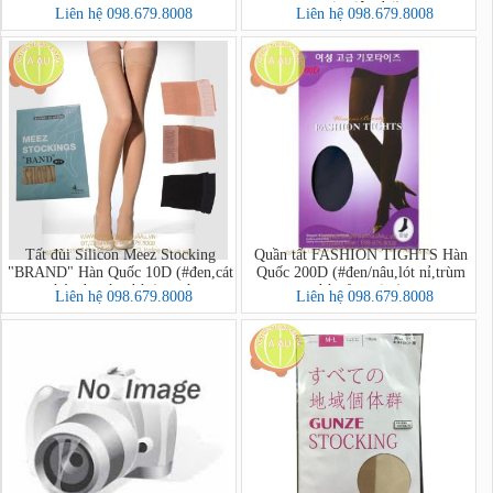
mịn,siêu dai)
Liên hệ 098.679.8008
Liên hệ 098.679.8008
Tất đùi Silicon Meez Stocking
Quần tất FASHION TIGHTS Hàn
"BRAND" Hàn Quốc 10D (#đen,cát
Quốc 200D (#đen/nâu,lót nỉ,trùm
cháy,da,trùm bàn)-xanh
bàn,free size)
Liên hệ 098.679.8008
Liên hệ 098.679.8008