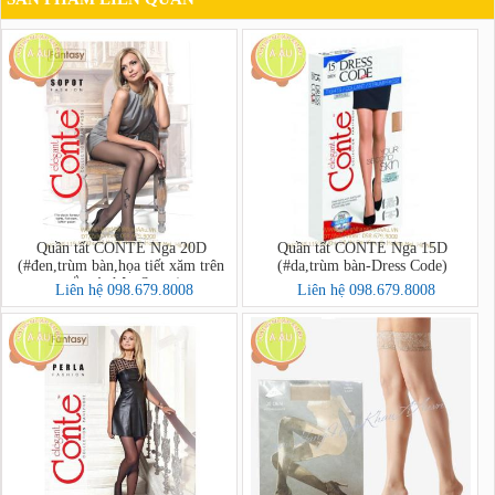
Quần tất CONTE Nga 20D
Quần tất CONTE Nga 15D
(#đen,trùm bàn,họa tiết xăm trên
(#da,trùm bàn-Dress Code)
mắt cá chân-Sopot)
Liên hệ 098.679.8008
Liên hệ 098.679.8008