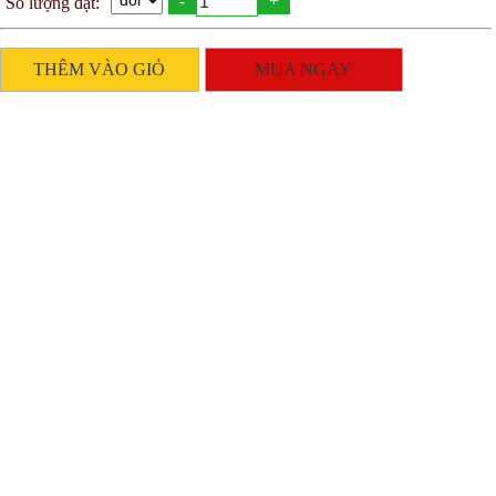
-
+
Số lượng đặt:
THÊM VÀO GIỎ
MUA NGAY