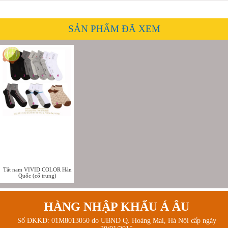
SẢN PHẨM ĐÃ XEM
Tất nam VIVID COLOR Hàn
Quốc (cổ trung)
HÀNG NHẬP KHẨU Á ÂU
Số ĐKKD: 01M8013050 do UBND Q. Hoàng Mai, Hà Nội cấp ngày