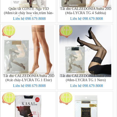
Quần tất CONTE Nga 15D
Tất đùi CALZEDONIA Italia 20D
(#đen/cát cháy hoa văn,trùm bàn-
(#da-LYCRA TG.4 Sabbia)
Fantasy Perla)
Liên hệ 098.679.8008
Liên hệ 098.679.8008
Tất đùi CALZEDONIA Italia 20D
Tất đùi CALZEDONIA Italia 20D
(#cát cháy-LYCRA TG.1 Elsir)
(#đen-LYCRA TG.1 Nero)
Liên hệ 098.679.8008
Liên hệ 098.679.8008