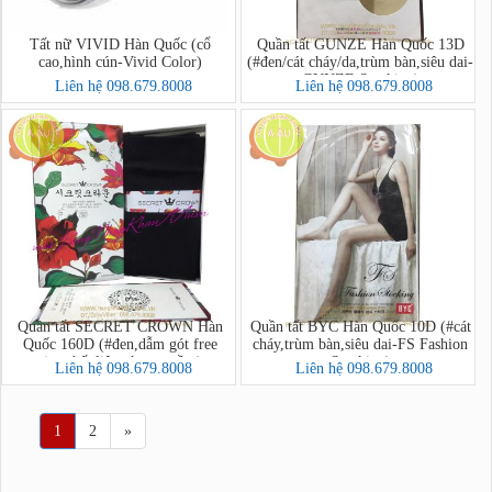
Tất nữ VIVID Hàn Quốc (cổ
Quần tất GUNZE Hàn Quốc 13D
cao,hình cún-Vivid Color)
(#đen/cát cháy/da,trùm bàn,siêu dai-
GUNZE Stocking)
Liên hệ 098.679.8008
Liên hệ 098.679.8008
Quần tất SECRET CROWN Hàn
Quần tất BYC Hàn Quốc 10D (#cát
Quốc 160D (#đen,dẫm gót free
cháy,trùm bàn,siêu dai-FS Fashion
size,chất liệu nhung mềm)
Stocking)
Liên hệ 098.679.8008
Liên hệ 098.679.8008
1
2
»