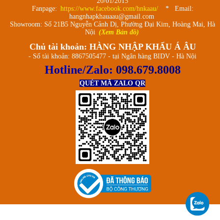
20/01/2015
Fanpage:
https://www.facebook.com/hnkaau/
* Email:
hangnhapkhauaau@gmail.com
Showroom: Số 21B5 Nguyễn Cảnh Dị, Phường Đại Kim, Hoàng Mai, Hà
Nội
(Xem Bản đồ)
Chủ tài khoản: HÀNG NHẬP KHẨU Á ÂU
- Số tài khoản: 8867505477 - tại Ngân hàng BIDV - Hà Nội
Hotline/Zalo:
098.679.8008
QUÉT MÃ ZALO QR