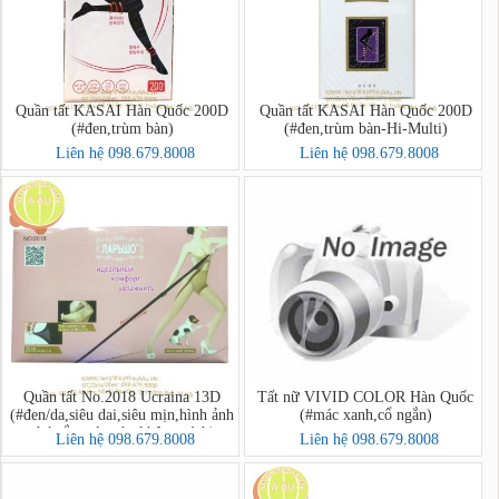
Quần tất KASAI Hàn Quốc 200D
Quần tất KASAI Hàn Quốc 200D
(#đen,trùm bàn)
(#đen,trùm bàn-Hi-Multi)
Liên hệ 098.679.8008
Liên hệ 098.679.8008
Quần tất No.2018 Ucraina 13D
Tất nữ VIVID COLOR Hàn Quốc
(#đen/da,siêu dai,siêu mịn,hình ảnh
(#mác xanh,cổ ngắn)
chó cắn mèo cào không rách)
Liên hệ 098.679.8008
Liên hệ 098.679.8008