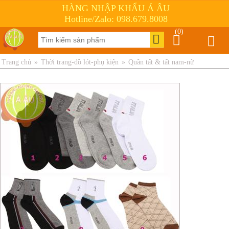
HÀNG NHẬP KHẨU Á ÂU
Hotline/Zalo: 098.679.8008
(0)
Trang chủ
»
Thời trang-đồ lót-phụ kiện
»
Quần tất & tất nam-nữ