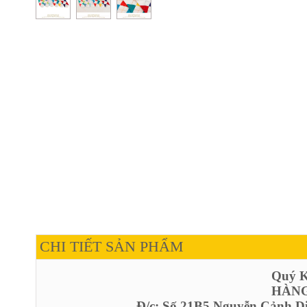
CHI TIẾT SẢN PHẨM
Quý Kh
HÀNG
Đ/c: Số 21B5 Nguyễn Cảnh D