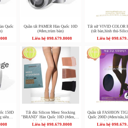
àn Quốc
Quần tất PAMER Hàn Quốc 10D
Tất nữ VIVID COLOR 
n)
(#đen,trùm bàn)
(tất bàn,hình thú-Sili
8008
Liên hệ 098.679.8008
Liên hệ 098.679
ốc 150D
Tất đùi Silicon Meez Stocking
Quần tất FASHION TI
g siêu
"BRAND" Hàn Quốc 10D (#đen,cát
Quốc 200D (#đen/nâu,ló
cháy,da,trùm bàn)-xanh
bàn,free size)
8008
Liên hệ 098.679.8008
Liên hệ 098.679