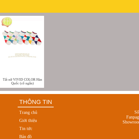
Tất nữ VIVID COLOR Hàn
Quốc (cổ ngắn)
THÔNG TIN
Số
Trang chủ
Fanpa
Giới thiệu
Showroo
Tin tức
Bản đồ