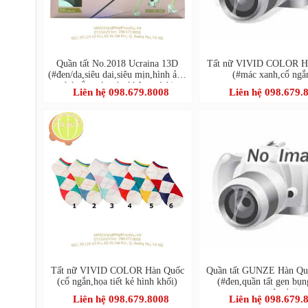
Quần tất No.2018 Ucraina 13D
Tất nữ VIVID COLOR H
(#đen/da,siêu dai,siêu mịn,hình ảnh
(#mác xanh,cổ ngắ
chó cắn mèo cào không rách)
Liên hệ 098.679.8008
Liên hệ 098.679.
Tất nữ VIVID COLOR Hàn Quốc
Quần tất GUNZE Hàn Qu
(cổ ngắn,họa tiết kẻ hình khối)
(#đen,quần tất gen bụn
mịn,siêu dai)
Liên hệ 098.679.8008
Liên hệ 098.679.