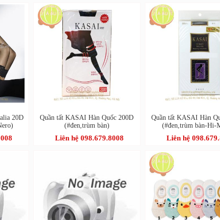
alia 20D
Quần tất KASAI Hàn Quốc 200D
Quần tất KASAI Hàn Q
ero)
(#đen,trùm bàn)
(#đen,trùm bàn-Hi-M
8008
Liên hệ 098.679.8008
Liên hệ 098.679