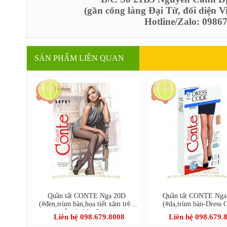
(gần cổng làng Đại Từ, đối diện 
Hotline/Zalo: 098
SẢN PHẨM LIÊN QUAN
Quần tất CONTE Nga 20D
Quần tất CONTE Nga
(#đen,trùm bàn,họa tiết xăm trên
(#da,trùm bàn-Dress 
mắt cá chân-Sopot)
Liên hệ 098.679.8008
Liên hệ 098.679.