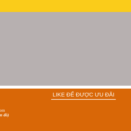
LIKE ĐỂ ĐƯỢC ƯU ĐÃI
com
n đồ)