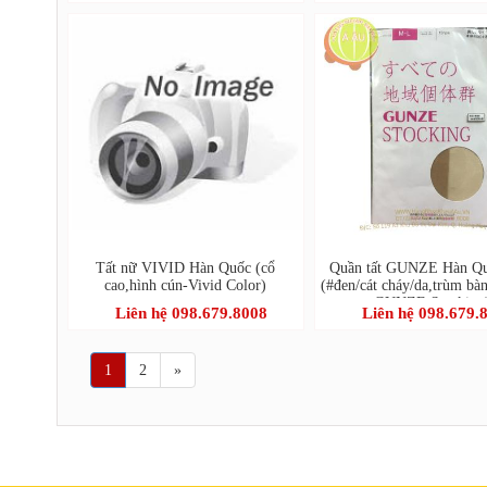
Tất nữ VIVID Hàn Quốc (cổ
Quần tất GUNZE Hàn Q
cao,hình cún-Vivid Color)
(#đen/cát cháy/da,trùm bàn
GUNZE Stocking
Liên hệ 098.679.8008
Liên hệ 098.679.
1
2
»