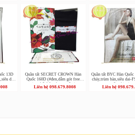
uốc 13D
Quần tất SECRET CROWN Hàn
Quần tất BYC Hàn Quốc 
,siêu dai-
Quốc 160D (#đen,dẫm gót free
cháy,trùm bàn,siêu dai-F
)
size,chất liệu nhung mềm)
Stocking)
8008
Liên hệ 098.679.8008
Liên hệ 098.679