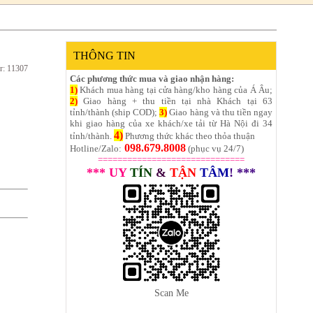
THÔNG TIN
r: 11307
Các phương thức mua và giao nhận hàng:
1)
Khách mua hàng tại cửa hàng/kho hàng của Á Âu;
2)
Giao hàng + thu tiền tại nhà Khách tại 63
tỉnh/thành (ship COD);
3)
Giao hàng và thu tiền ngay
khi giao hàng của xe khách/xe tải từ Hà Nội đi 34
4)
tỉnh/thành.
Phương thức khác theo thỏa thuận
098.679.8008
Hotline/Zalo:
(phục vụ 24/7)
==============================
*** UY
TÍN
&
TẬN
TÂM
! ***
Scan Me