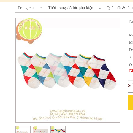
Trang chủ
»
Thời trang-đồ lót-phụ kiện
»
Quần tất & tất
Tấ
Mã
Mã
Đơ
Xu
Qu
Gi
Số