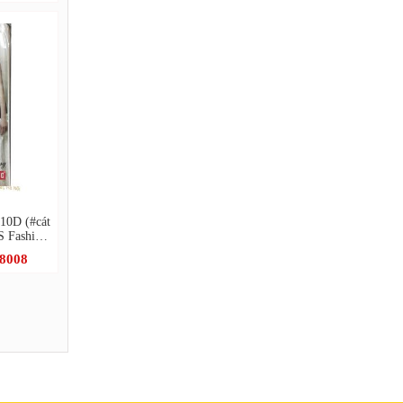
10D (#cát
S Fashion
.8008