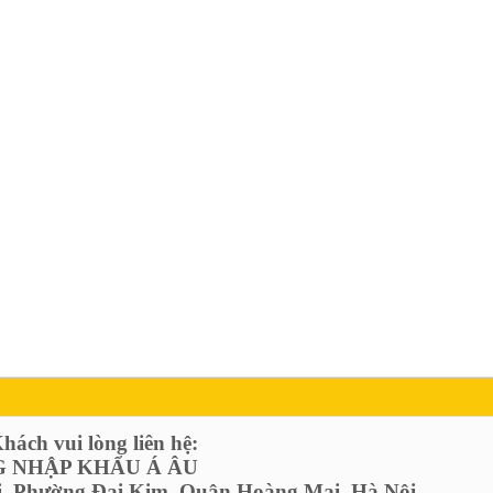
ách vui lòng liên hệ:
 NHẬP KHẨU Á ÂU
ị, Phường Đại Kim, Quận Hoàng Mai, Hà Nội