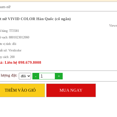
 nam-nữ
t nữ VIVID COLOR Hàn Quốc (cổ ngắn)
Viewe
 hàng: TT3581
 vạch: 8801023012060
n vị tính: đôi
ất xứ: Vividcolor
y cách: 200
á: Liên hệ 098.679.8008
 lượng đặt:
-
+
THÊM VÀO GIỎ
MUA NGAY