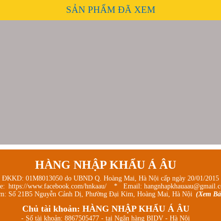
SẢN PHẨM ĐÃ XEM
HÀNG NHẬP KHẨU Á ÂU
 ĐKKD: 01M8013050 do UBND Q. Hoàng Mai, Hà Nội cấp ngày 20/01/2015
ge:
https://www.facebook.com/hnkaau/
* Email: hangnhapkhauaau@gmail.
m: Số 21B5 Nguyễn Cảnh Dị, Phường Đại Kim, Hoàng Mai, Hà Nội
(Xem Bả
Chủ tài khoản: HÀNG NHẬP KHẨU Á ÂU
- Số tài khoản: 8867505477 - tại Ngân hàng BIDV - Hà Nội