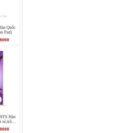
Hàn Quốc
con Pad)
.8008
GHTS Hàn
t nỉ,trùm
.8008