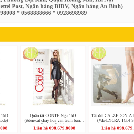
Viettel Post, Ngân hàng BIDV, Ngân hàng An Bình)
6798008 * 0568888666 * 0928698989
 15D
Quần tất CONTE Nga 15D
Tất đùi CALZEDONIA It
Code)
(#đen/cát cháy hoa văn,trùm bàn-
(#da-LYCRA TG.4 Sa
Fantasy Perla)
8008
Liên hệ 098.679.8008
Liên hệ 098.679