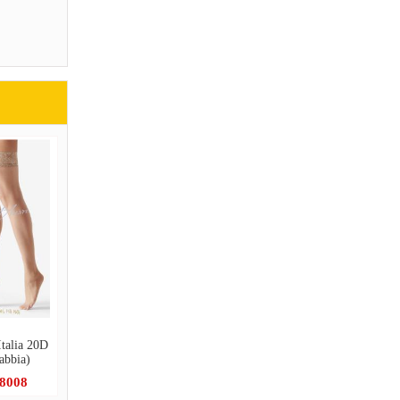
alia 20D
bbia)
.8008