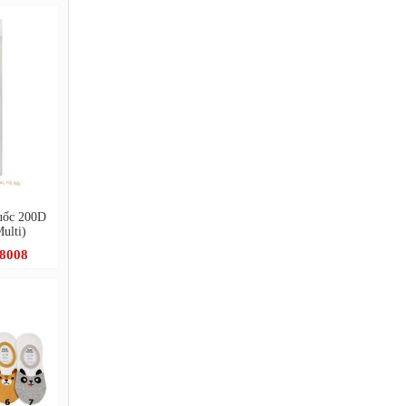
uốc 200D
ulti)
.8008