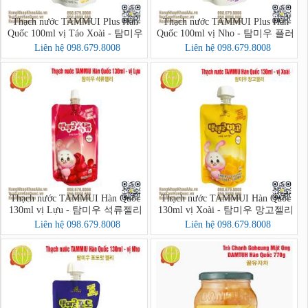
Thạch nước TAMMUI Plus Hàn
Thạch nước TAMMUI Plus Hàn
Quốc 100ml vị Táo Xoài - 탐미우
Quốc 100ml vị Nho - 탐미우 플러
플러스 젤리 애플망고
스 포도즙
Liên hệ 098.679.8008
Liên hệ 098.679.8008
Thạch nước TAMMUI Hàn Quốc
Thạch nước TAMMUI Hàn Quốc
130ml vị Lựu - 탐미우 석류젤리
130ml vị Xoài - 탐미우 망고젤리
Liên hệ 098.679.8008
Liên hệ 098.679.8008