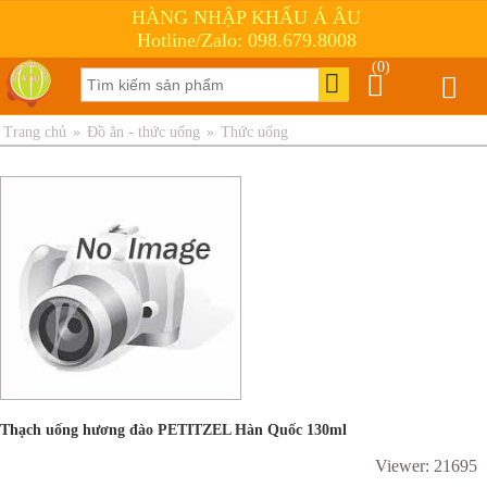
HÀNG NHẬP KHẨU Á ÂU
Hotline/Zalo: 098.679.8008
(0)
Trang chủ
»
Đồ ăn - thức uống
»
Thức uống
Thạch uống hương đào PETITZEL Hàn Quốc 130ml
Viewer: 21695