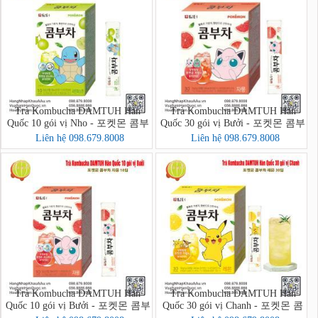
Trà Kombucha DAMTUH Hàn
Trà Kombucha DAMTUH Hàn
Quốc 10 gói vị Nho - 포켓몬 콤부
Quốc 30 gói vị Bưởi - 포켓몬 콤부
차 샤인머스캣 10입
차 자몽 30입
Liên hệ 098.679.8008
Liên hệ 098.679.8008
Trà Kombucha DAMTUH Hàn
Trà Kombucha DAMTUH Hàn
Quốc 10 gói vị Bưởi - 포켓몬 콤부
Quốc 30 gói vị Chanh - 포켓몬 콤