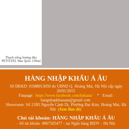
Thạch uống hương đào
PETITZEL Hàn Quốc 130ml
HÀNG NHẬP KHẨU Á ÂU
Số ĐKKD: 01M8013050 do UBND Q. Hoàng Mai, Hà Nội cấp ngày
20/01/2015
Fanpage:
https://www.facebook.com/hnkaau/
* Email:
hangnhapkhauaau@gmail.com
Showroom: Số 21B5 Nguyễn Cảnh Dị, Phường Đại Kim, Hoàng Mai, Hà
Nội
(Xem Bản đồ)
Chủ tài khoản: HÀNG NHẬP KHẨU Á ÂU
- Số tài khoản: 8867505477 - tại Ngân hàng BIDV - Hà Nội