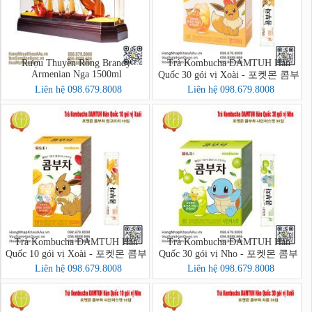
Rượu Thuyền Rồng Brandy
Trà Kombucha DAMTUH Hàn
Armenian Nga 1500ml
Quốc 30 gói vị Xoài - 포켓몬 콤부
차 망고리치 30입
Liên hệ 098.679.8008
Liên hệ 098.679.8008
Trà Kombucha DAMTUH Hàn
Trà Kombucha DAMTUH Hàn
Quốc 10 gói vị Xoài - 포켓몬 콤부
Quốc 30 gói vị Nho - 포켓몬 콤부
차 망고리치 10입
차 샤인머스캣 30입
Liên hệ 098.679.8008
Liên hệ 098.679.8008