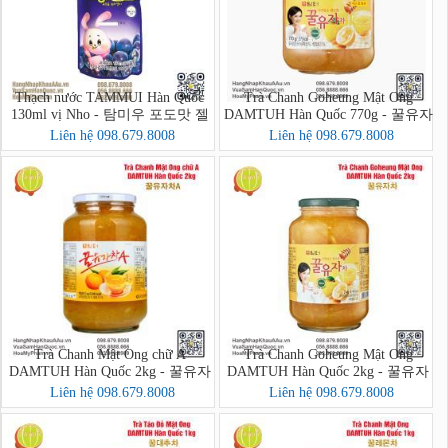
Thạch nước TAMMUI Hàn Quốc
Trà Chanh Goheung Mật Ong
130ml vị Nho - 탐미우 포도맛 젤
DAMTUH Hàn Quốc 770g - 꿀유자
리
차
Liên hệ 098.679.8008
Liên hệ 098.679.8008
Trà Chanh Mật Ong chữ A
Trà Chanh Goheung Mật Ong
DAMTUH Hàn Quốc 2kg - 꿀유자
DAMTUH Hàn Quốc 2kg - 꿀유자
차A
차
Liên hệ 098.679.8008
Liên hệ 098.679.8008