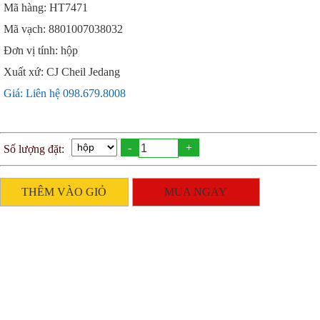
Mã hàng: HT7471
Mã vạch: 8801007038032
Đơn vị tính: hộp
Xuất xứ: CJ Cheil Jedang
Giá: Liên hệ 098.679.8008
-
+
Số lượng đặt:
THÊM VÀO GIỎ
MUA NGAY