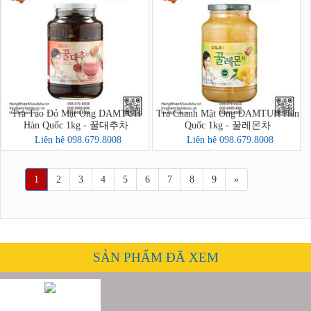
Trà Táo Đỏ Mật Ong DAMTUH
Trà Chanh Mật Ong DAMTUH Hàn
Hàn Quốc 1kg - 꿀대추차
Quốc 1kg - 꿀레몬차
Liên hệ 098.679.8008
Liên hệ 098.679.8008
1
2
3
4
5
6
7
8
9
»
SẢN PHẨM ĐÃ XEM