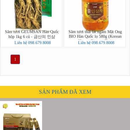
Sâm tươi GEUMSAN Hàn Quốc
Sâm tươi thái lát ngâm Mật Ong
BIO Hàn Quốc lọ 580g (Korean
hộp 1kg 6 củ - 금산의 인삼
Honey Ginseng Tea)
Liên hệ 098.679.8008
Liên hệ 098.679.8008
1
SẢN PHẨM ĐÃ XEM