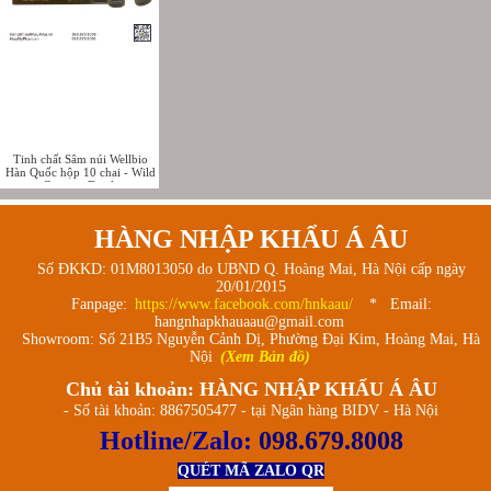
Tinh chất Sâm núi Wellbio
Hàn Quốc hộp 10 chai - Wild
Ginseng Drink
HÀNG NHẬP KHẨU Á ÂU
Số ĐKKD: 01M8013050 do UBND Q. Hoàng Mai, Hà Nội cấp ngày
20/01/2015
Fanpage:
https://www.facebook.com/hnkaau/
* Email:
hangnhapkhauaau@gmail.com
Showroom: Số 21B5 Nguyễn Cảnh Dị, Phường Đại Kim, Hoàng Mai, Hà
Nội
(Xem Bản đồ)
Chủ tài khoản: HÀNG NHẬP KHẨU Á ÂU
- Số tài khoản: 8867505477 - tại Ngân hàng BIDV - Hà Nội
Hotline/Zalo:
098.679.8008
QUÉT MÃ ZALO QR