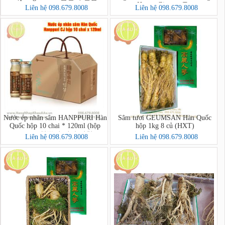
Honey Ginseng Tea
Liên hệ 098.679.8008
Liên hệ 098.679.8008
Nước ép nhân sâm HANPPURI Hàn
Sâm tươi GEUMSAN Hàn Quốc
Quốc hộp 10 chai * 120ml (hộp
hộp 1kg 8 củ (HXT)
vàng-CJ 한뿌리 인삼 지함)
Liên hệ 098.679.8008
Liên hệ 098.679.8008