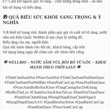
👉 Cam kết nguồn gốc rõ ràng – chất lượng đồng nhất – an tâm
khi sử dụng và biếu tặng.
🎁 QUÀ BIẾU SỨC KHỎE SANG TRỌNG & Ý
NGHĨA
Với thiết kế trang nhã, thành phần quý giá và xuất xứ rõ ràng, nước
sâm núi Hàn Quốc Wellbio là lựa chọn lý tưởng để:
Biếu tặng cha mẹ, người thân
Quà sức khỏe dành cho đối tác, khách hàng, cấp trên
Sử dụng hàng ngày để chăm sóc sức khỏe bền vững
🌟 WELLBIO – NƯỚC SÂM NÚI, BỒI BỔ TỪ GỐC – KHỎE
MẠNH THEO THỜI GIAN 🌟
#TinhChatSamNui #NuocSamNui #TinhChatSamNuiHanQuoc
#TinhChatSamNuiWellbio #SamNuiCaoCap #SamNuiHanQuoc
#NuocSamBoBoSucKhoe #TangCuongSucDeKhang
#BoBoTheLuc #ChamSocSucKhoeTuGoc #SamNuiThaoDuoc
#SamNuiChinhHang #HangNhapKhauChinhNgach
#HangNhapKhauAAU #QuaBieuSucKhoe #QuaBieuCaoCap
#SamHanQuoc #NuocSamCaoCap