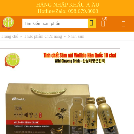
HÀNG NHẬP KHẨU Á ÂU
Hotline/Zalo: 098.679.8008
(0)
Trang chủ
»
Thực phẩm chức năng
»
Nhân sâm