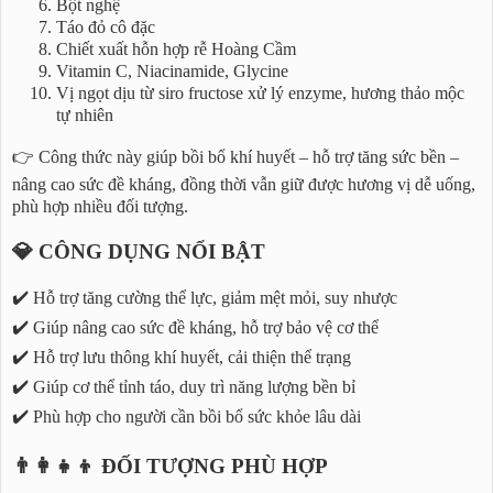
Bột nghệ
Táo đỏ cô đặc
Chiết xuất hỗn hợp rễ Hoàng Cầm
Vitamin C, Niacinamide, Glycine
Vị ngọt dịu từ siro fructose xử lý enzyme, hương thảo mộc
tự nhiên
👉 Công thức này giúp bồi bổ khí huyết – hỗ trợ tăng sức bền –
nâng cao sức đề kháng, đồng thời vẫn giữ được hương vị dễ uống,
phù hợp nhiều đối tượng.
💎 CÔNG DỤNG NỔI BẬT
✔️ Hỗ trợ tăng cường thể lực, giảm mệt mỏi, suy nhược
✔️ Giúp nâng cao sức đề kháng, hỗ trợ bảo vệ cơ thể
✔️ Hỗ trợ lưu thông khí huyết, cải thiện thể trạng
✔️ Giúp cơ thể tỉnh táo, duy trì năng lượng bền bỉ
✔️ Phù hợp cho người cần bồi bổ sức khỏe lâu dài
👨‍👩‍👧‍👦 ĐỐI TƯỢNG PHÙ HỢP