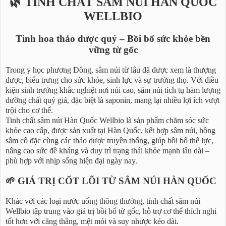
🌿 TINH CHẤT SÂM NÚI HÀN QUỐC
WELLBIO
Tinh hoa thảo dược quý – Bồi bổ sức khỏe bền
vững từ gốc
Trong y học phương Đông, sâm núi từ lâu đã được xem là thượng
dược, biểu trưng cho sức khỏe, sinh lực và sự trường thọ. Với điều
kiện sinh trưởng khắc nghiệt nơi núi cao, sâm núi tích tụ hàm lượng
dưỡng chất quý giá, đặc biệt là saponin, mang lại nhiều lợi ích vượt
trội cho cơ thể.
Tinh chất sâm núi Hàn Quốc Wellbio là sản phẩm chăm sóc sức
khỏe cao cấp, được sản xuất tại Hàn Quốc, kết hợp sâm núi, hồng
sâm cô đặc cùng các thảo dược truyền thống, giúp bồi bổ thể lực,
nâng cao sức đề kháng và duy trì trạng thái khỏe mạnh lâu dài –
phù hợp với nhịp sống hiện đại ngày nay.
🌱 GIÁ TRỊ CỐT LÕI TỪ SÂM NÚI HÀN QUỐC
Khác với các loại nước uống thông thường, tinh chất sâm núi
Wellbio tập trung vào giá trị bồi bổ từ gốc, hỗ trợ cơ thể thích nghi
tốt hơn với căng thẳng, mệt mỏi và suy nhược kéo dài.