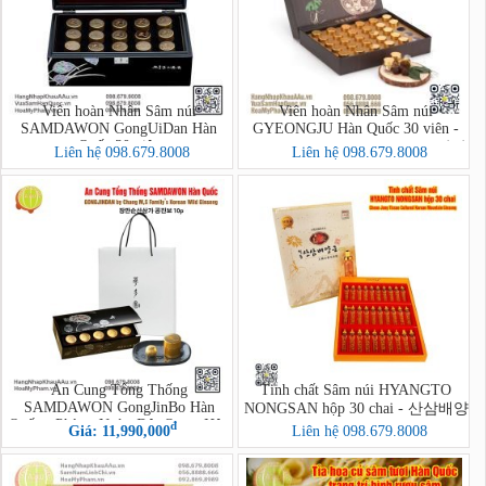
Viên hoàn Nhân Sâm núi
Viên hoàn Nhân Sâm núi
SAMDAWON GongUiDan Hàn
GYEONGJU Hàn Quốc 30 viên -
Quốc 30 viên
Wild Ginseng Gong Bon Dan (산삼
Liên hệ 098.679.8008
Liên hệ 098.679.8008
공본단 30환)
An Cung Tổng Thống
Tinh chất Sâm núi HYANGTO
SAMDAWON GongJinBo Hàn
NONGSAN hộp 30 chai - 산삼배양
Quốc - Phòng Ngừa Đột Quỵ - Hộp
đ
근 30p
Giá: 11,990,000
Liên hệ 098.679.8008
10 Viên (Jang Man Sun SanSamGa
GongJinBo 10P)