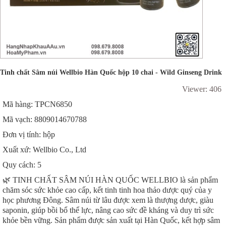
Tinh chất Sâm núi Wellbio Hàn Quốc hộp 10 chai - Wild Ginseng Drink
Viewer: 406
Mã hàng: TPCN6850
Mã vạch: 8809014670788
Đơn vị tính: hộp
Xuất xứ: Wellbio Co., Ltd
Quy cách: 5
🌿 TINH CHẤT SÂM NÚI HÀN QUỐC WELLBIO là sản phẩm
chăm sóc sức khỏe cao cấp, kết tinh tinh hoa thảo dược quý của y
học phương Đông. Sâm núi từ lâu được xem là thượng dược, giàu
saponin, giúp bồi bổ thể lực, nâng cao sức đề kháng và duy trì sức
khỏe bền vững. Sản phẩm được sản xuất tại Hàn Quốc, kết hợp sâm