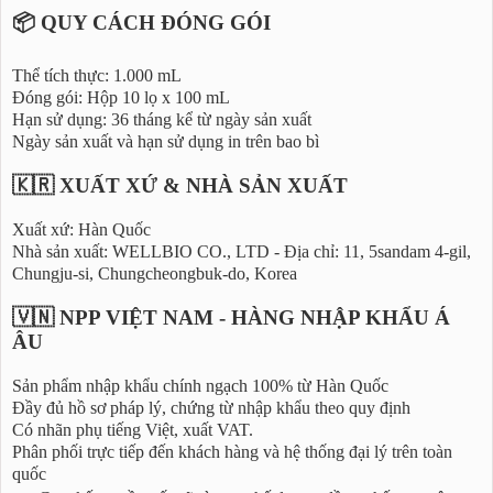
📦 QUY CÁCH ĐÓNG GÓI
Thể tích thực: 1.000 mL
Đóng gói: Hộp 10 lọ x 100 mL
Hạn sử dụng: 36 tháng kể từ ngày sản xuất
Ngày sản xuất và hạn sử dụng in trên bao bì
🇰🇷 XUẤT XỨ & NHÀ SẢN XUẤT
Xuất xứ: Hàn Quốc
Nhà sản xuất: WELLBIO CO., LTD - Địa chỉ: 11, 5sandam 4-gil,
Chungju-si, Chungcheongbuk-do, Korea
🇻🇳 NPP VIỆT NAM - HÀNG NHẬP KHẨU Á
ÂU
Sản phẩm nhập khẩu chính ngạch 100% từ Hàn Quốc
Đầy đủ hồ sơ pháp lý, chứng từ nhập khẩu theo quy định
Có nhãn phụ tiếng Việt, xuất VAT.
Phân phối trực tiếp đến khách hàng và hệ thống đại lý trên toàn
quốc