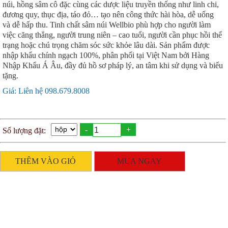
núi, hồng sâm cô đặc cùng các dược liệu truyền thống như linh chi,
đương quy, thục địa, táo đỏ… tạo nên công thức hài hòa, dễ uống
và dễ hấp thu. Tinh chất sâm núi Wellbio phù hợp cho người làm
việc căng thẳng, người trung niên – cao tuổi, người cần phục hồi thể
trạng hoặc chú trọng chăm sóc sức khỏe lâu dài. Sản phẩm được
nhập khẩu chính ngạch 100%, phân phối tại Việt Nam bởi Hàng
Nhập Khẩu Á Âu, đầy đủ hồ sơ pháp lý, an tâm khi sử dụng và biếu
tặng.
Giá: Liên hệ 098.679.8008
-
+
Số lượng đặt:
THÊM VÀO GIỎ
MUA NGAY