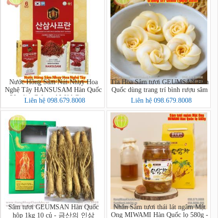
Nước Hồng Sâm Núi Nhụy Hoa
Tỉa Hoa Sâm tươi GEUMSAN Hàn
Nghệ Tây HANSUSAM Hàn Quốc
Quốc dùng trang trí bình rượu sâm
30 gói - Cultured Wild Ginseng
Liên hệ 098.679.8008
Liên hệ 098.679.8008
Root Saffron
Sâm tươi GEUMSAN Hàn Quốc
Nhân Sâm tươi thái lát ngâm Mật
Ong MIWAMI Hàn Quốc lọ 580g -
hộp 1kg 10 củ - 금산의 인삼