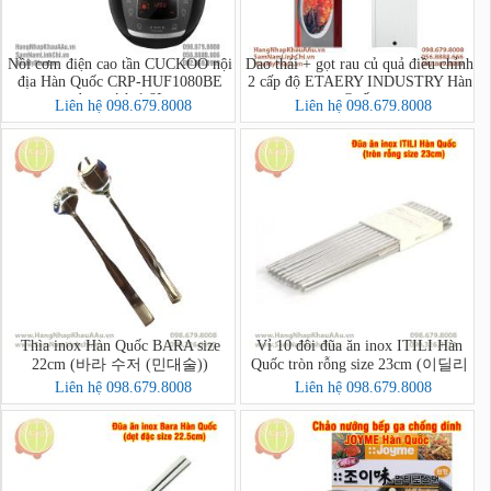
Nồi cơm điện cao tần CUCKOO nội
Dao thái + gọt rau củ quả điều chỉnh
địa Hàn Quốc CRP-HUF1080BE
2 cấp độ ETAERY INDUSTRY Hàn
dung tích 1,8L
Quốc
Liên hệ 098.679.8008
Liên hệ 098.679.8008
Thìa inox Hàn Quốc BARA size
Vỉ 10 đôi đũa ăn inox ITILI Hàn
22cm (바라 수저 (민대술))
Quốc tròn rỗng size 23cm (이딜리
진공저분 민자)
Liên hệ 098.679.8008
Liên hệ 098.679.8008