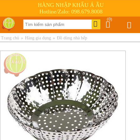
HÀNG NHẬP KHẨU Á ÂU
Hotline/Zalo: 098.679.8008
(0)
Trang chủ
»
Hàng gia dụng
»
Đồ dùng nhà bếp