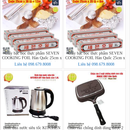
Giấy bạc bọc thực phẩm SEVEN
Giấy bạc bọc thực phẩm SEVEN
COOKING FOIL Hàn Quốc 25cm x
COOKING FOIL Hàn Quốc 25cm x
30 lá = 12m - 세븐호일(명진)
20 lá = 8m - 세븐호일(명진) 25cm
Liên hệ 098.679.8008
Liên hệ 098.679.8008
25cm x 30호
x 20호
Bình đun nước siêu tốc KITCHEN
Chảo rán chống dính dùng được 2