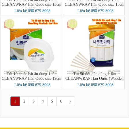
CLEANWRAP Hàn Quốc size 13cm
CLEANWRAP Hàn Quốc size 15cm
(크린랩 친환경공기)
(크린랩 친환경공기)
Liên hệ 098.679.8008
Liên hệ 098.679.8008
Túi 10 chiếc bát ăn dùng 1 lần
Túi 50 đôi đũa dùng 1 lần
CLEANWRAP Hàn Quốc size 19cm
CLEANWRAP Hàn Quốc (Wooden
(크린랩 친환경공기)
Chopsticks-크린나무젓가락50P)
Liên hệ 098.679.8008
Liên hệ 098.679.8008
1
2
3
4
5
6
»