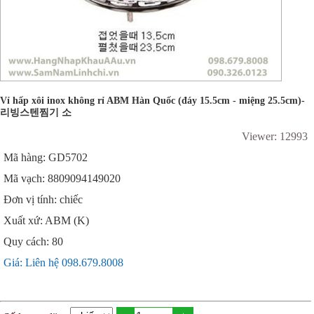
Vỉ hấp xôi inox không rỉ ABM Hàn Quốc (đáy 15.5cm - miệng 25.5cm)-
리빙스텐찜기 소
Viewer: 12993
Mã hàng: GD5702
Mã vạch: 8809094149020
Đơn vị tính: chiếc
Xuất xứ: ABM (K)
Quy cách: 80
Giá: Liên hệ 098.679.8008