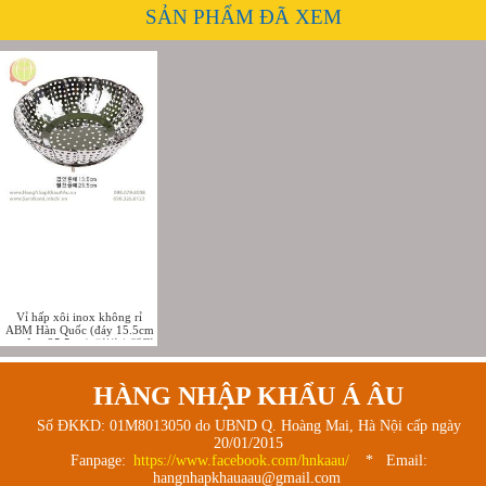
SẢN PHẨM ĐÃ XEM
Vỉ hấp xôi inox không rỉ
ABM Hàn Quốc (đáy 15.5cm
- miệng 25.5cm)-리빙스텐찜
기 소
HÀNG NHẬP KHẨU Á ÂU
Số ĐKKD: 01M8013050 do UBND Q. Hoàng Mai, Hà Nội cấp ngày
20/01/2015
Fanpage:
https://www.facebook.com/hnkaau/
* Email:
hangnhapkhauaau@gmail.com