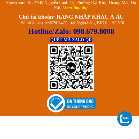
Showroom: Số 21B5 Nguyễn Cảnh Dị, Phường Đại Kim, Hoàng Mai, Hà
Nội
(Xem Bản đồ)
Chủ tài khoản: HÀNG NHẬP KHẨU Á ÂU
- Số tài khoản: 8867505477 - tại Ngân hàng BIDV - Hà Nội
Hotline/Zalo:
098.679.8008
QUÉT MÃ ZALO QR