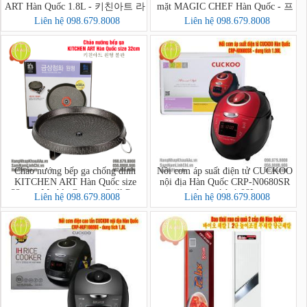
ART Hàn Quốc 1.8L - 키친아트 라
mặt MAGIC CHEF Hàn Quốc - 프
팔퀵전기주전자
라이팬 2면 Magic Chef
Liên hệ 098.679.8008
Liên hệ 098.679.8008
Chảo nướng bếp ga chống dính
Nồi cơm áp suất điện tử CUCKOO
KITCHEN ART Hàn Quốc size
nội địa Hàn Quốc CRP-N0680SR
32cm - Marble Coating Grill Pan
dung tích 1.08L
Liên hệ 098.679.8008
Liên hệ 098.679.8008