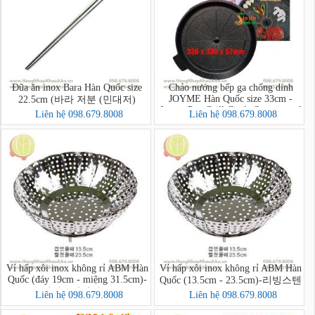
Đũa ăn inox Bara Hàn Quốc size
Chảo nướng bếp ga chống dính
JOYME Hàn Quốc size 33cm -
22.5cm (바라 저분 (민대저)
Joyme Pan Grill Circle Samgyupsal
Liên hệ 098.679.8008
Liên hệ 098.679.8008
Pan
Vỉ hấp xôi inox không rỉ ABM Hàn
Vỉ hấp xôi inox không rỉ ABM Hàn
Quốc (đáy 19cm - miệng 31.5cm)-
Quốc (13.5cm - 23.5cm)-리빙스텐
리빙스텐찜기 소
찜기 소
Liên hệ 098.679.8008
Liên hệ 098.679.8008