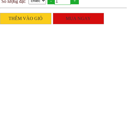
-
+
Số lượng đặt:
THÊM VÀO GIỎ
MUA NGAY