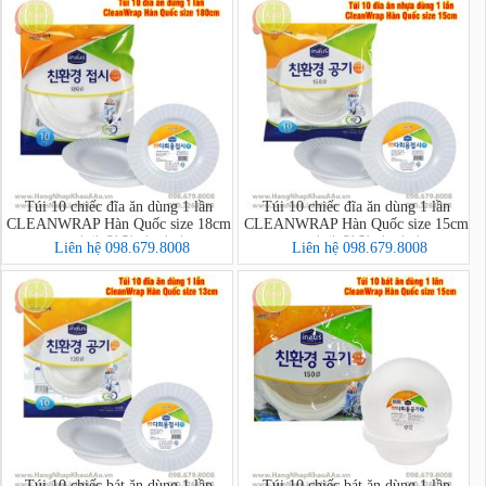
Túi 10 chiếc đĩa ăn dùng 1 lần
Túi 10 chiếc đĩa ăn dùng 1 lần
CLEANWRAP Hàn Quốc size 18cm
CLEANWRAP Hàn Quốc size 15cm
(크린랩 친환경 접시)
(크린랩 친환경 접시)
Liên hệ 098.679.8008
Liên hệ 098.679.8008
Túi 10 chiếc bát ăn dùng 1 lần
Túi 10 chiếc bát ăn dùng 1 lần