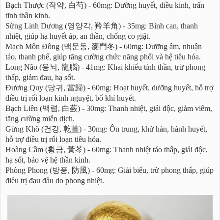
Bạch Thược (작약, 白芍) - 60mg: Dưỡng huyết, điều kinh, trấn
tĩnh thần kinh.
Sừng Linh Dương (영양각, 羚羊角) - 35mg: Bình can, thanh
nhiệt, giúp hạ huyết áp, an thần, chống co giật.
Mạch Môn Đông (맥문동, 麥門冬) - 60mg: Dưỡng âm, nhuận
táo, thanh phế, giúp tăng cường chức năng phổi và hệ tiêu hóa.
Long Não (용뇌, 龍腦) - 41mg: Khai khiếu tỉnh thần, trừ phong
thấp, giảm đau, hạ sốt.
Đương Quy (당귀, 當歸) - 60mg: Hoạt huyết, dưỡng huyết, hỗ trợ
điều trị rối loạn kinh nguyệt, bổ khí huyết.
Bạch Liên (백렴, 白蘞) - 30mg: Thanh nhiệt, giải độc, giảm viêm,
tăng cường miễn dịch.
Gừng Khô (건강, 乾薑) - 30mg: Ôn trung, khử hàn, hành huyết,
hỗ trợ điều trị rối loạn tiêu hóa.
Hoàng Cầm (황금, 黃芩) - 60mg: Thanh nhiệt táo thấp, giải độc,
hạ sốt, bảo vệ hệ thần kinh.
Phòng Phong (방풍, 防風) - 60mg: Giải biểu, trừ phong thấp, giúp
điều trị đau đầu do phong nhiệt.