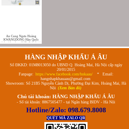
An Cung Ngưu Hoàng
KWANGDONG Hàn Quốc
hộp 10 viên - 광동 우황청심
원
HÀNG NHẬP KHẨU Á ÂU
Số ĐKKD: 01M8013050 do UBND Q. Hoàng Mai, Hà Nội cấp ngày
20/01/2015
Fanpage:
https://www.facebook.com/hnkaau/
* Email:
hangnhapkhauaau@gmail.com
Showroom: Số 21B5 Nguyễn Cảnh Dị, Phường Đại Kim, Hoàng Mai, Hà
Nội
(Xem Bản đồ)
Chủ tài khoản: HÀNG NHẬP KHẨU Á ÂU
- Số tài khoản: 8867505477 - tại Ngân hàng BIDV - Hà Nội
Hotline/Zalo:
098.679.8008
QUÉT MÃ ZALO QR