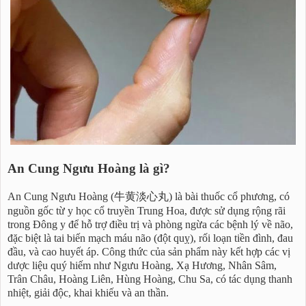
An Cung Ngưu Hoàng là gì?
An Cung Ngưu Hoàng (牛黄淡心丸) là bài thuốc cổ phương, có
nguồn gốc từ y học cổ truyền Trung Hoa, được sử dụng rộng rãi
trong Đông y để hỗ trợ điều trị và phòng ngừa các bệnh lý về não,
đặc biệt là tai biến mạch máu não (đột quỵ), rối loạn tiền đình, đau
đầu, và cao huyết áp. Công thức của sản phẩm này kết hợp các vị
dược liệu quý hiếm như Ngưu Hoàng, Xạ Hương, Nhân Sâm,
Trân Châu, Hoàng Liên, Hùng Hoàng, Chu Sa, có tác dụng thanh
nhiệt, giải độc, khai khiếu và an thần.