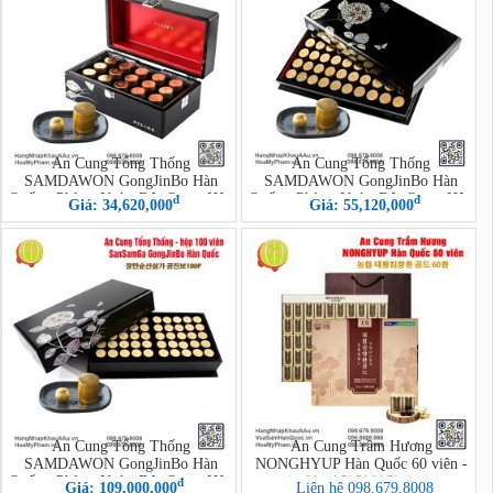
An Cung Tổng Thống
An Cung Tổng Thống
SAMDAWON GongJinBo Hàn
SAMDAWON GongJinBo Hàn
Quốc - Phòng Ngừa Đột Quỵ - Hộp
Quốc - Phòng Ngừa Đột Quỵ - Hộp
đ
đ
Giá: 34,620,000
Giá: 55,120,000
30 Viên (Jang Man Sun SanSamGa
50 Viên (Jang Man Sun SanSamGa
GongJinBo 30P)
GongJinBo 50P)
An Cung Tổng Thống
An Cung Trầm Hương
SAMDAWON GongJinBo Hàn
NONGHYUP Hàn Quốc 60 viên -
Quốc - Phòng Ngừa Đột Quỵ - Hộp
농협 태황침향환 골드
đ
Giá: 109,000,000
Liên hệ 098.679.8008