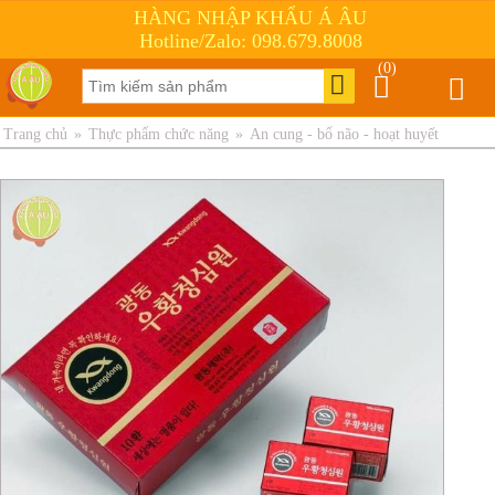
HÀNG NHẬP KHẨU Á ÂU
Hotline/Zalo: 098.679.8008
(0)
Trang chủ
»
Thực phẩm chức năng
»
An cung - bổ não - hoạt huyết