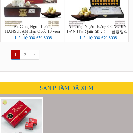
An Cung Ngưu Hoàng
An Cung Ngưu Hoàng GONG JIN
HANSUSAM Hàn Quốc 10 viên
DAN Hàn Quốc 50 viên - 금장장식
hộp gỗ nâu
공진단상자 50환
Liên hệ 098.679.8008
Liên hệ 098.679.8008
1
2
»
SẢN PHẨM ĐÃ XEM