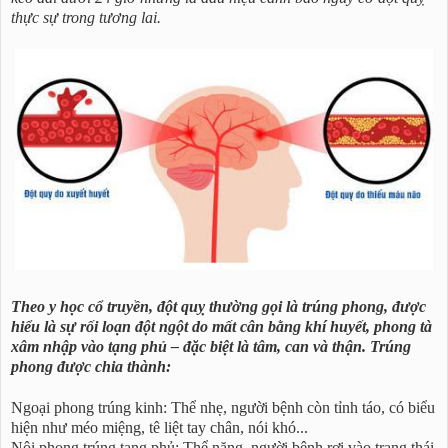
thực sự trong tương lai.
Theo y học cổ truyền, đột quỵ thường gọi là trúng phong, được
hiểu là sự rối loạn đột ngột do mất cân bằng khí huyết, phong tà
xâm nhập vào tạng phủ – đặc biệt là tâm, can và thận. Trúng
phong được chia thành:
Ngoại phong trúng kinh: Thể nhẹ, người bệnh còn tỉnh táo, có biểu
hiện như méo miệng, tê liệt tay chân, nói khó...
Nội phong trúng tạng phủ: Thể nặng, người bệnh rơi vào trạng thái