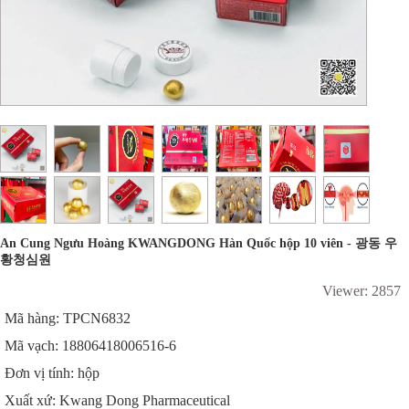
An Cung Ngưu Hoàng KWANGDONG Hàn Quốc hộp 10 viên - 광동 우
황청심원
Viewer: 2857
Mã hàng: TPCN6832
Mã vạch: 18806418006516-6
Đơn vị tính: hộp
Xuất xứ: Kwang Dong Pharmaceutical