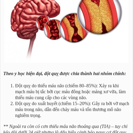
Theo y học hiện đại, đột quỵ được chia thành hai nhóm chính:
Đột quỵ do thiếu máu não (chiếm 80–85%): Xảy ra khi
mạch máu bị tắc bởi cục máu đông hoặc mảng xơ vữa, làm
thiếu máu cung cấp cho các vùng não.
Đột quỵ do xuất huyết (chiếm 15–20%): Gây ra bởi vỡ mạch
máu trong não, dẫn đến chảy máu và tổn thương mô não
nghiêm trọng.
** Ngoài ra còn có cơn thiếu máu não thoáng qua (TIA) – tuy chỉ
kéo dài dưới 24 giờ nhưng là dấu hiệu cảnh báo nguy cơ đột quỵ