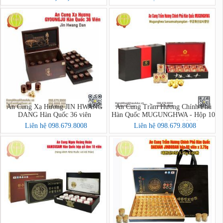
100 Viên (Jang Man Sun SanSamGa
GongJinBo 100P)
An Cung Xạ Hương JIN HWANG
An Cung Trầm Hương Chính Phủ
DANG Hàn Quốc 36 viên
Hàn Quốc MUGUNGHWA - Hộp 10
Viên (무궁화산삼사향단)
Liên hệ 098.679.8008
Liên hệ 098.679.8008