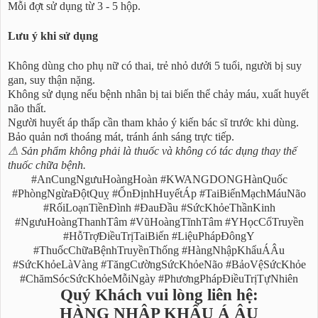
Mỗi đợt sử dụng từ 3 - 5 hộp.
Lưu ý khi sử dụng
Không dùng cho phụ nữ có thai, trẻ nhỏ dưới 5 tuổi, người bị suy
gan, suy thận nặng.
Không sử dụng nếu bệnh nhân bị tai biến thể chảy máu, xuất huyết
não thất.
Người huyết áp thấp cần tham khảo ý kiến bác sĩ trước khi dùng.
Bảo quản nơi thoáng mát, tránh ánh sáng trực tiếp.
⚠ Sản phẩm không phải là thuốc và không có tác dụng thay thế
thuốc chữa bệnh.
#AnCungNgưuHoàngHoàn #KWANGDONGHànQuốc
#PhòngNgừaĐộtQuỵ #ỔnĐịnhHuyếtÁp #TaiBiếnMạchMáuNão
#RốiLoạnTiềnĐình #ĐauĐầu #SứcKhỏeThầnKinh
#NgưuHoàngThanhTâm #VũHoàngTĩnhTâm #YHọcCổTruyền
#HỗTrợĐiềuTrịTaiBiến #LiệuPhápĐôngY
#ThuốcChữaBệnhTruyềnThống #HàngNhậpKhẩuÁÂu
#SứcKhỏeLàVàng #TăngCườngSứcKhỏeNão #BảoVệSứcKhỏe
#ChămSócSứcKhỏeMỗiNgày #PhươngPhápĐiềuTrịTựNhiên
Quý Khách vui lòng liên hệ:
HÀNG NHẬP KHẨU Á ÂU