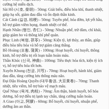
cường hệ miễn dịch.
Sài Hồ (시호, 柴胡) - 50mg: Giải biểu, điều hòa khí, thanh nhiệt,
giúp hạ sốt, giảm đau đầu và ổn định thần kinh.
Cát Cánh (길경, 桔梗) - 50mg: Tuyên phế, hóa đờm, lợi yết hầu,
hỗ trợ giảm viêm họng, thanh nhiệt cơ thể.
Hạnh Nhân (행인, 杏仁) - 50mg: Nhuận phế, trừ đàm, chỉ khái,
giúp giảm ho và thông khí phế quản.
Phục Linh (복령, 茯苓) - 50mg: Kiện tỳ, lợi thủy, an thần, giúp
điều hòa tiêu hóa và hỗ trợ giảm căng thẳng.
Bồ Hoàng (포황, 蒲黃) - 100mg: Hoạt huyết, chỉ huyết, thông
kinh, hỗ trợ điều trị rối loạn tuần hoàn máu.
Thần Khúc (신곡, 神曲) - 100mg: Tiêu thực hóa tích, kiện tỳ ích
vị, hỗ trợ tiêu hóa tốt hơn.
Xuyên Khung (천궁, 川芎) - 70mg: Hoạt huyết, hành khí, giảm
đau đầu, tăng cường lưu thông máu não.
Đại Đậu Hoàng Quyền (대두황권, 大豆黄卷) - 70mg: Thanh
nhiệt, tiêu viêm, hỗ trợ bảo vệ mạch máu.
Quế Nhục (육계, 肉桂) - 70mg: Ấm thận, hành huyết, bổ hỏa
dương, hỗ trợ điều trị lạnh tay chân, tăng cường tuần hoàn.
A Giao (아교, 阿膠) - 60mg: Bổ huyết, chỉ huyết, nhuận phế,
dưỡng âm an thần.