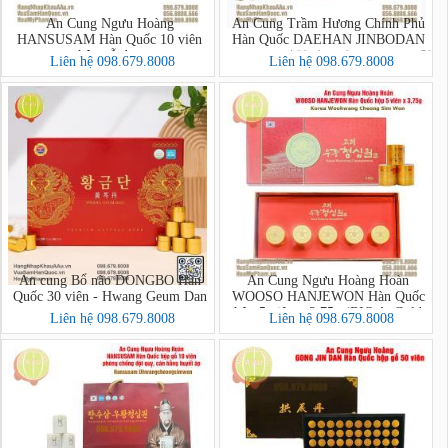
An Cung Ngưu Hoàng
An Cung Trầm Hương Chính Phủ
HANSUSAM Hàn Quốc 10 viên
Hàn Quốc DAEHAN JINBODAN
hộp gỗ đen
60 viên - 대한진보단 3.75g X 60환
Liên hệ 098.679.8008
Liên hệ 098.679.8008
An cung Bổ não DONGBO Hàn
An Cung Ngưu Hoàng Hoàn
Quốc 30 viên - Hwang Geum Dan
WOOSO HANJEWON Hàn Quốc
hộp 5 viên x 3,75g (BIO ApGold
Liên hệ 098.679.8008
Liên hệ 098.679.8008
Korea Woohwang Cheong Sim
Won)