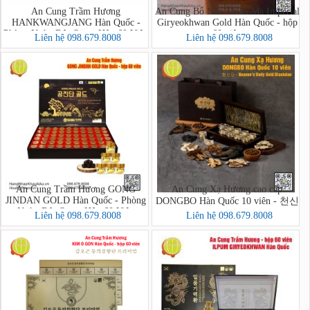
An Cung Trầm Hương
An Cung Bổ Não Thiên Ma Imperial
HANKWANGJANG Hàn Quốc -
Giryeokhwan Gold Hàn Quốc - hộp
Phòng Ngừa Đột Quỵ - Hộp 60 Viên
60 viên
Liên hệ 098.679.8008
Liên hệ 098.679.8008
(Premium Balhyo Chimhyang
Hongsamdam)
An Cung Trầm Hương GONG
An Cung Xạ Hương cao cấp
JINDAN GOLD Hàn Quốc - Phòng
DONGBO Hàn Quốc 10 viên - 천신
Ngừa Đột Quỵ - Hộp 60 Viên
단 - Heaven's Body Gold Blackdan
Liên hệ 098.679.8008
Liên hệ 098.679.8008