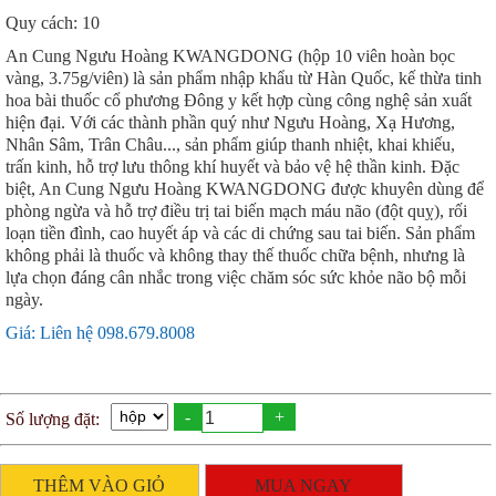
Quy cách: 10
An Cung Ngưu Hoàng KWANGDONG (hộp 10 viên hoàn bọc
vàng, 3.75g/viên) là sản phẩm nhập khẩu từ Hàn Quốc, kế thừa tinh
hoa bài thuốc cổ phương Đông y kết hợp cùng công nghệ sản xuất
hiện đại. Với các thành phần quý như Ngưu Hoàng, Xạ Hương,
Nhân Sâm, Trân Châu..., sản phẩm giúp thanh nhiệt, khai khiếu,
trấn kinh, hỗ trợ lưu thông khí huyết và bảo vệ hệ thần kinh. Đặc
biệt, An Cung Ngưu Hoàng KWANGDONG được khuyên dùng để
phòng ngừa và hỗ trợ điều trị tai biến mạch máu não (đột quỵ), rối
loạn tiền đình, cao huyết áp và các di chứng sau tai biến. Sản phẩm
không phải là thuốc và không thay thế thuốc chữa bệnh, nhưng là
lựa chọn đáng cân nhắc trong việc chăm sóc sức khỏe não bộ mỗi
ngày.
Giá: Liên hệ 098.679.8008
-
+
Số lượng đặt:
THÊM VÀO GIỎ
MUA NGAY