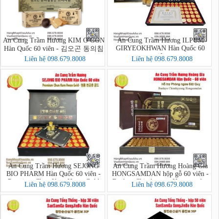
An Cung Trầm Hương KIM O GON
An Cung Trầm Hương ILPUM
GIRYEOKHWAN Hàn Quốc 60
Hàn Quốc 60 viên - 김오곤 동의침
viên
향단 프리미엄
Liên hệ 098.679.8008
Liên hệ 098.679.8008
An Cung Trầm Hương SEJONG
An Cung Trầm Hương Hoàng Gia
BIO PHARM Hàn Quốc 60 viên -
HONGSAMDAN hộp gỗ 60 viên -
Premium Chun Kum Hwan Gold
Banhyo Chimhyyang Hongsamdan
Liên hệ 098.679.8008
Liên hệ 098.679.8008