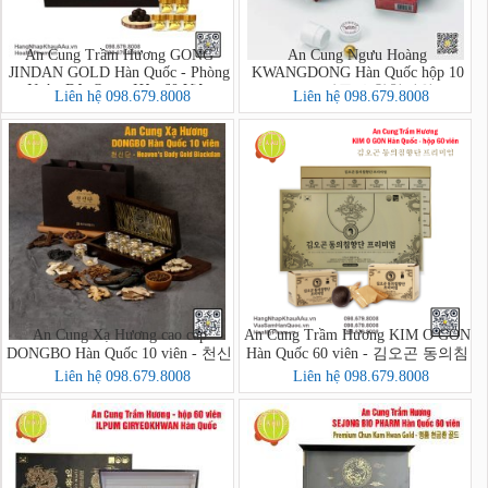
An Cung Trầm Hương GONG
An Cung Ngưu Hoàng
JINDAN GOLD Hàn Quốc - Phòng
KWANGDONG Hàn Quốc hộp 10
Ngừa Đột Quỵ - Hộp 60 Viên
viên - 광동 우황청심원
Liên hệ 098.679.8008
Liên hệ 098.679.8008
An Cung Xạ Hương cao cấp
An Cung Trầm Hương KIM O GON
DONGBO Hàn Quốc 10 viên - 천신
Hàn Quốc 60 viên - 김오곤 동의침
단 - Heaven's Body Gold Blackdan
향단 프리미엄
Liên hệ 098.679.8008
Liên hệ 098.679.8008