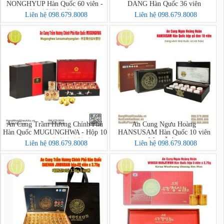
NONGHYUP Hàn Quốc 60 viên -
DANG Hàn Quốc 36 viên
농협 태황침향환 골드
Liên hệ 098.679.8008
Liên hệ 098.679.8008
An Cung Trầm Hương Chính Phủ
An Cung Ngưu Hoàng
Hàn Quốc MUGUNGHWA - Hộp 10
HANSUSAM Hàn Quốc 10 viên
hộp gỗ đen
Viên (무궁화산삼사향단)
Liên hệ 098.679.8008
Liên hệ 098.679.8008