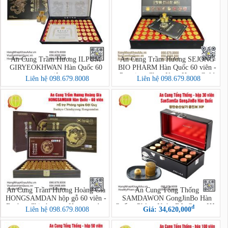
An Cung Trầm Hương ILPUM
An Cung Trầm Hương SEJONG
GIRYEOKHWAN Hàn Quốc 60
BIO PHARM Hàn Quốc 60 viên -
viên
Premium Chun Kum Hwan Gold
Liên hệ 098.679.8008
Liên hệ 098.679.8008
An Cung Trầm Hương Hoàng Gia
An Cung Tổng Thống
HONGSAMDAN hộp gỗ 60 viên -
SAMDAWON GongJinBo Hàn
Banhyo Chimhyyang Hongsamdan
Quốc - Phòng Ngừa Đột Quỵ - Hộp
đ
Liên hệ 098.679.8008
Giá: 34,620,000
30 Viên (Jang Man Sun SanSamGa
GongJinBo 30P)