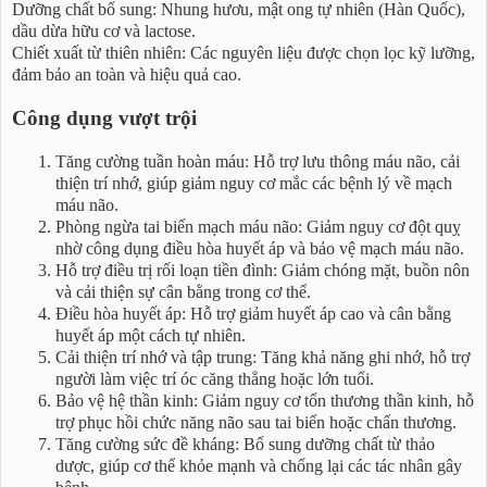
Dưỡng chất bổ sung: Nhung hươu, mật ong tự nhiên (Hàn Quốc),
dầu dừa hữu cơ và lactose.
Chiết xuất từ thiên nhiên: Các nguyên liệu được chọn lọc kỹ lưỡng,
đảm bảo an toàn và hiệu quả cao.
Công dụng vượt trội
Tăng cường tuần hoàn máu: Hỗ trợ lưu thông máu não, cải
thiện trí nhớ, giúp giảm nguy cơ mắc các bệnh lý về mạch
máu não.
Phòng ngừa tai biến mạch máu não: Giảm nguy cơ đột quỵ
nhờ công dụng điều hòa huyết áp và bảo vệ mạch máu não.
Hỗ trợ điều trị rối loạn tiền đình: Giảm chóng mặt, buồn nôn
và cải thiện sự cân bằng trong cơ thể.
Điều hòa huyết áp: Hỗ trợ giảm huyết áp cao và cân bằng
huyết áp một cách tự nhiên.
Cải thiện trí nhớ và tập trung: Tăng khả năng ghi nhớ, hỗ trợ
người làm việc trí óc căng thẳng hoặc lớn tuổi.
Bảo vệ hệ thần kinh: Giảm nguy cơ tổn thương thần kinh, hỗ
trợ phục hồi chức năng não sau tai biến hoặc chấn thương.
Tăng cường sức đề kháng: Bổ sung dưỡng chất từ thảo
dược, giúp cơ thể khỏe mạnh và chống lại các tác nhân gây