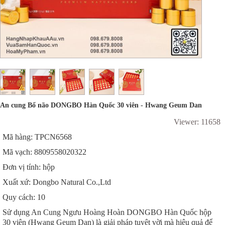
An cung Bổ não DONGBO Hàn Quốc 30 viên - Hwang Geum Dan
Viewer: 11658
Mã hàng: TPCN6568
Mã vạch: 8809558020322
Đơn vị tính: hộp
Xuất xứ: Dongbo Natural Co.,Ltd
Quy cách: 10
Sử dụng An Cung Ngưu Hoàng Hoàn DONGBO Hàn Quốc hộp
30 viên (Hwang Geum Dan) là giải pháp tuyệt vời mà hiệu quả để