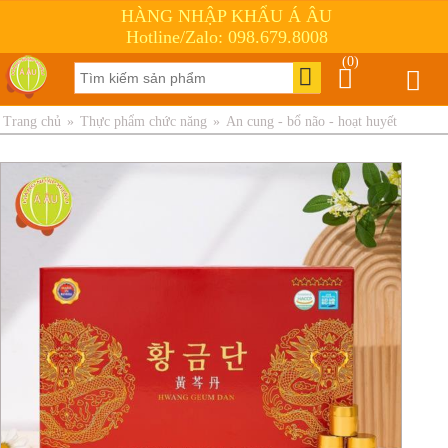
HÀNG NHẬP KHẨU Á ÂU
Hotline/Zalo: 098.679.8008
(0)
Trang chủ
»
Thực phẩm chức năng
»
An cung - bổ não - hoạt huyết