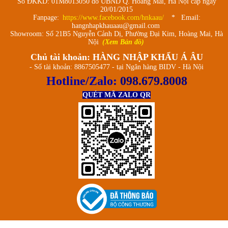
Số ĐKKD: 01M8013050 do UBND Q. Hoàng Mai, Hà Nội cấp ngày
20/01/2015
Fanpage:
https://www.facebook.com/hnkaau/
* Email:
hangnhapkhauaau@gmail.com
Showroom: Số 21B5 Nguyễn Cảnh Dị, Phường Đại Kim, Hoàng Mai, Hà
Nội
(Xem Bản đồ)
Chủ tài khoản: HÀNG NHẬP KHẨU Á ÂU
- Số tài khoản: 8867505477 - tại Ngân hàng BIDV - Hà Nội
Hotline/Zalo:
098.679.8008
QUÉT MÃ ZALO QR