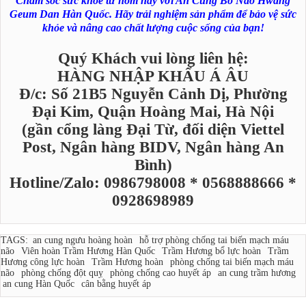
Chăm sóc sức khỏe từ hôm nay với An Cung Bổ Não Hwang
Geum Dan Hàn Quốc. Hãy trải nghiệm sản phẩm để bảo vệ sức
khỏe và nâng cao chất lượng cuộc sống của bạn!
Quý Khách vui lòng liên hệ:
HÀNG NHẬP KHẨU Á ÂU
Đ/c: Số 21B5 Nguyễn Cảnh Dị, Phường
Đại Kim, Quận Hoàng Mai, Hà Nội
(gần cổng làng Đại Từ, đối diện Viettel
Post, Ngân hàng BIDV, Ngân hàng An
Bình)
Hotline/Zalo: 0986798008 * 0568888666 *
0928698989
TAGS:
an cung ngưu hoàng hoàn
hỗ trợ phòng chống tai biến mạch máu
não
Viên hoàn Trầm Hương Hàn Quốc
Trầm Hương bổ lực hoàn
Trầm
Hương công lực hoàn
Trầm Hương hoàn
phòng chống tai biến mạch máu
não
phòng chống đột quỵ
phòng chống cao huyết áp
an cung trầm hương
an cung Hàn Quốc
cân bằng huyết áp