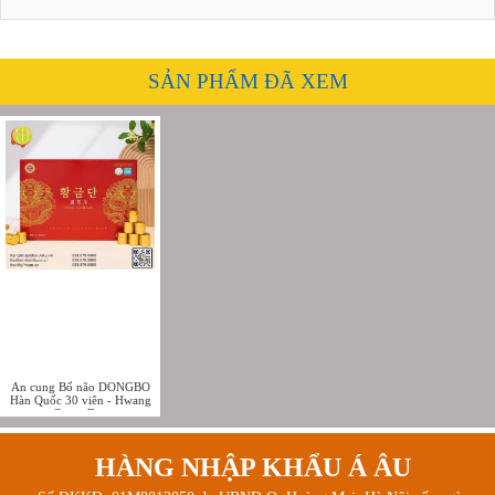
SẢN PHẨM ĐÃ XEM
An cung Bổ não DONGBO
Hàn Quốc 30 viên - Hwang
Geum Dan
HÀNG NHẬP KHẨU Á ÂU