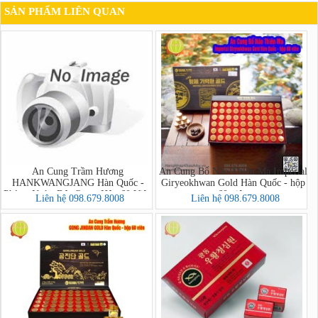
SẢN PHẨM LIÊN QUAN
An Cung Trầm Hương
An Cung Bổ Não Thiên Ma Imperial
HANKWANGJANG Hàn Quốc -
Giryeokhwan Gold Hàn Quốc - hộp
Phòng Ngừa Đột Quỵ - Hộp 60 Viên
60 viên
Liên hệ 098.679.8008
Liên hệ 098.679.8008
(Premium Balhyo Chimhyang
Hongsamdam)