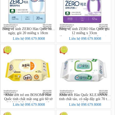
Băng vệ sinh ZERO Hàn Quốc hàng
Băng vệ sinh ZERO Hàn Quốc gói
ngày, gói 20 miếng x 18cm
12 miếng x 33cm
(Soonsoohanmyeon Zero Overnight
Liên hệ 098.679.8008
Liên hệ 098.679.8008
12 pcs/bag)
Khăn ướt trẻ em BOSOMI Hàn
Khăn ướt Hàn Quốc KLEANNARA
Quốc tinh chất mật ong gói 60 tờ
tinh chất táo, có nắp đậy gói 70 tờ +
(BOSOMI Baby Wet wipes 13-
10 tờ
Liên hệ 098.679.8008
Liên hệ 098.679.8008
nothing Ansim)