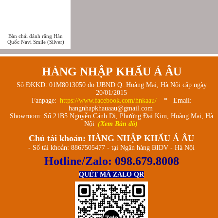
Bàn chải đánh răng Hàn
Quốc Navi Smile (Silver)
HÀNG NHẬP KHẨU Á ÂU
Số ĐKKD: 01M8013050 do UBND Q. Hoàng Mai, Hà Nội cấp ngày
20/01/2015
Fanpage:
https://www.facebook.com/hnkaau/
* Email:
hangnhapkhauaau@gmail.com
Showroom: Số 21B5 Nguyễn Cảnh Dị, Phường Đại Kim, Hoàng Mai, Hà
Nội
(Xem Bản đồ)
Chủ tài khoản: HÀNG NHẬP KHẨU Á ÂU
- Số tài khoản: 8867505477 - tại Ngân hàng BIDV - Hà Nội
Hotline/Zalo:
098.679.8008
QUÉT MÃ ZALO QR