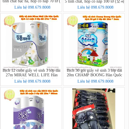
tinh chất bạc hà, hộp có nắp 70 tờ (
5 tinh chất, hộp có nắp 100 tờ (오곡
깨끗한나라 페퍼민트 물티슈 70
물티슈 캡 100매)
Liên hệ 098.679.8008
Liên hệ 098.679.8008
매)
Bịch 12 cuộn giấy vệ sinh 3 lớp dài
Bịch 30 gói giấy vệ sinh 3 lớp dài
27m MIRAE WELL LIFE Hàn
20m CHAMP BOONG Hàn Quốc
Quốc (잘풀리는집 3겹 화장지
(챔프 순수데코 3겹 (30롤) *1팩)
Liên hệ 098.679.8008
Liên hệ 098.679.8008
27m*12롤)