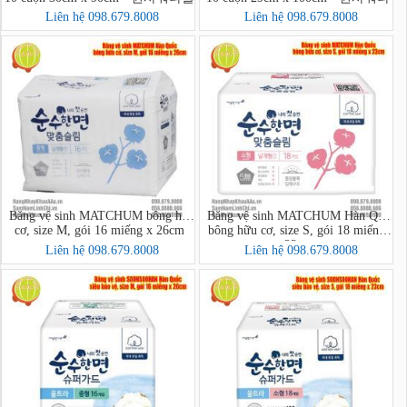
올
Liên hệ 098.679.8008
Liên hệ 098.679.8008
Băng vệ sinh MATCHUM bông hữu
Băng vệ sinh MATCHUM Hàn Quốc
cơ, size M, gói 16 miếng x 26cm
bông hữu cơ, size S, gói 18 miếng x
23cm
Liên hệ 098.679.8008
Liên hệ 098.679.8008