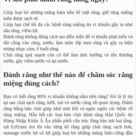
Giúp loại bỏ những mảng bám trên bề mặt răng, giữ răng miệng
luôn được sạch sẽ.
Giúp hạn chế tối đa các bệnh răng miệng do vi khuẩn gây ra như
sâu răng, viêm lợi.
Đánh răng không đúng cách tạo điều kiện để vi khuẩn phát triển và
tấn công vào răng, nướu, làm mòn lớp men răng và gây ra hiện
tượng nhạy cảm, ê buốt răng.
Chải răng quá mạnh còn có thể làm ảnh hưởng và tổn thương
nướu, gây viêm nướu và tụt nướu.
Đánh răng như thế nào để chăm sóc răng
miệng đúng cách?
Bạn có biết rằng 80% vi khuẩn không nằm trên răng? Đó là lý do
tại sao chải sạch răng, lưỡi, má và nướu cũng rất quan trọng. Đánh
răng bằng bàn chải giúp khử mùi hôi và ngăn ngừa các bệnh về
răng miệng. Hầu hết các loại bàn chải đánh răng Hàn Quốc do
Hàng Nhập Khẩu Á Âu phân phối cấu trúc lông bàn trải hai tầng,
sợi 0,01mm len lỏi vào từng kẽ răng giúp chải răng sạch hơn,
massage nướu lợi và lợi giúp loại bỏ những mảng bám cứng đầu