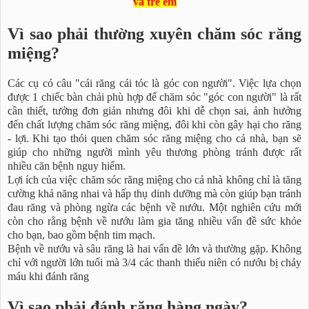
và trẻ em
Vì sao phải thường xuyên chăm sóc răng
miệng?
Các cụ có câu "cái răng cái tóc là góc con người". Việc lựa chọn
được 1 chiếc bàn chải phù hợp để chăm sóc "góc con người" là rất
cần thiết, tưởng đơn giản nhưng đôi khi dễ chọn sai, ảnh hưởng
đến chất lượng chăm sóc răng miệng, đôi khi còn gây hại cho răng
- lợi. Khi tạo thói quen chăm sóc răng miệng cho cả nhà, bạn sẽ
giúp cho những người mình yêu thương phòng tránh được rất
nhiều căn bệnh nguy hiểm.
Lợi ích của việc chăm sóc răng miệng cho cả nhà không chỉ là tăng
cường khả năng nhai và hấp thụ dinh dưỡng mà còn giúp bạn tránh
đau răng và phòng ngừa các bệnh về nướu. Một nghiên cứu mới
còn cho rằng bệnh về nướu làm gia tăng nhiều vấn đề sức khỏe
cho bạn, bao gồm bệnh tim mạch.
Bệnh về nướu và sâu răng là hai vấn đề lớn và thường gặp. Không
chỉ với người lớn tuổi mà 3/4 các thanh thiếu niên có nướu bị chảy
máu khi đánh răng
Vì sao phải đánh răng hàng ngày?