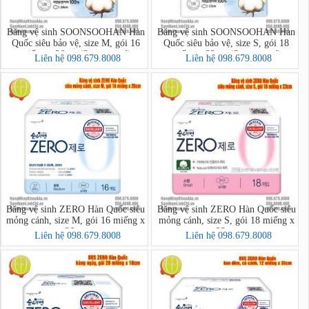
Băng vệ sinh SOONSOOHAN Hàn
Băng vệ sinh SOONSOOHAN Hàn
Quốc siêu bảo vệ, size M, gói 16
Quốc siêu bảo vệ, size S, gói 18
miếng x 26cm (Superguard)
miếng x 23cm (Superguard)
Liên hệ 098.679.8008
Liên hệ 098.679.8008
Băng vệ sinh ZERO Hàn Quốc siêu
Băng vệ sinh ZERO Hàn Quốc siêu
mỏng cánh, size M, gói 16 miếng x
mỏng cánh, size S, gói 18 miếng x
26cm
23cm
Liên hệ 098.679.8008
Liên hệ 098.679.8008