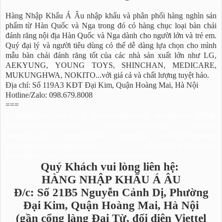
Hàng Nhập Khẩu Á Âu nhập khẩu và phân phối hàng nghìn sản
phẩm từ Hàn Quốc và Nga trong đó có hàng chục loại bàn chải
đánh răng nội địa Hàn Quốc và Nga dành cho người lớn và trẻ em.
Quý đại lý và người tiêu dùng có thể dễ dàng lựa chọn cho mình
mẫu bàn chải đánh răng tốt của các nhà sản xuất lớn như LG,
AEKYUNG, YOUNG TOYS, SHINCHAN, MEDICARE,
MUKUNGHWA, NOKITO...với giá cả và chất lượng tuyệt hảo.
Địa chỉ: Số 119A3 KĐT Đại Kim, Quận Hoàng Mai, Hà Nội
Hotline/Zalo: 098.679.8008
===
#HàngNhậpKhẩuÁÂu I #banchaidanhrang #toothbrush #칫솔
#banchaidanhrangtreem #chamsocrangmieng #caoluoi
#benhnhachu #viemchanrang #viemloi #vesinhrangmieng
#huongdandanhrangdungcach #HangNhapKhauAAu
#SamNamLinhChi #banchaidanhrangHanQuoc
Quý Khách vui lòng liên hệ:
HÀNG NHẬP KHẨU Á ÂU
Đ/c: Số 21B5 Nguyễn Cảnh Dị, Phường
Đại Kim, Quận Hoàng Mai, Hà Nội
(gần cổng làng Đại Từ, đối diện Viettel