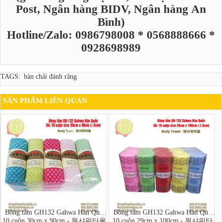
Post, Ngân hàng BIDV, Ngân hàng An
Bình)
Hotline/Zalo: 0986798008 * 0568888666 *
0928698989
TAGS:
bàn chải đánh răng
SẢN PHẨM LIÊN QUAN
Bông tắm GH132 Gahwa Hàn Quốc
Bông tắm GH132 Gahwa Hàn Quốc
10 cuộn 30cm x 90cm - 원샤워타올
10 cuộn 29cm x 100cm - 원샤워타