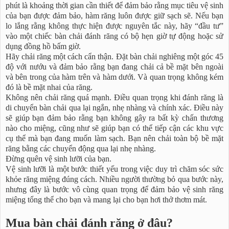
phút là khoảng thời gian cần thiết để đảm bảo rằng mục tiêu vệ sinh
của bạn được đảm bảo, hàm răng luôn được giữ sạch sẽ. Nếu bạn
lo lắng rằng không thực hiện được nguyên tắc này, hãy “đầu tư”
vào một chiếc bàn chải đánh răng có bộ hẹn giờ tự động hoặc sử
dụng đồng hồ bấm giờ.
Hãy chải răng một cách cẩn thận. Đặt bàn chải nghiêng một góc 45
độ với nướu và đảm bảo rằng bạn đang chải cả bề mặt bên ngoài
và bên trong của hàm trên và hàm dưới. Và quan trọng không kém
đó là bề mặt nhai của răng.
Không nên chải răng quá mạnh. Điều quan trọng khi đánh răng là
di chuyển bàn chải qua lại ngắn, nhẹ nhàng và chính xác. Điều này
sẽ giúp bạn đảm bảo rằng bạn không gây ra bất kỳ chấn thương
nào cho miệng, cũng như sẽ giúp bạn có thể tiếp cận các khu vực
cụ thể mà bạn đang muốn làm sạch. Bạn nên chải toàn bộ bề mặt
răng bằng các chuyển động qua lại nhẹ nhàng.
Đừng quên vệ sinh lưỡi của bạn.
Vệ sinh lưỡi là một bước thiết yếu trong việc duy trì chăm sóc sức
khỏe răng miệng đúng cách. Nhiều người thường bỏ qua bước này,
nhưng đây là bước vô cùng quan trọng để đảm bảo vệ sinh răng
miệng tổng thể cho bạn và mang lại cho bạn hơi thở thơm mát.
Mua bàn chải đánh răng ở đâu?