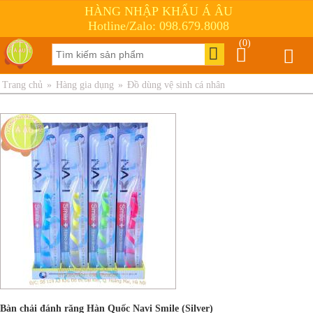
HÀNG NHẬP KHẨU Á ÂU
Hotline/Zalo: 098.679.8008
(0)
Trang chủ
»
Hàng gia dụng
»
Đồ dùng vệ sinh cá nhân
Bàn chải đánh răng Hàn Quốc Navi Smile (Silver)