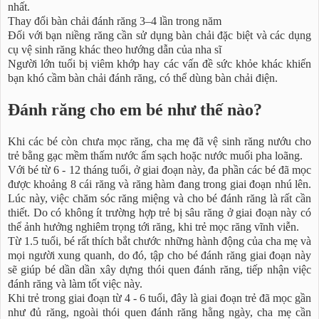
nhất.
Thay đổi bàn chải đánh răng 3–4 lần trong năm
Đối với bạn niềng răng cần sử dụng bàn chải đặc biệt và các dụng
cụ vệ sinh răng khác theo hướng dẫn của nha sĩ
Người lớn tuổi bị viêm khớp hay các vấn đề sức khỏe khác khiến
bạn khó cầm bàn chải đánh răng, có thể dùng bàn chải điện.
Đánh răng cho em bé như thế nào?
Khi các bé còn chưa mọc răng, cha mẹ đã vệ sinh răng nướu cho
trẻ bằng gạc mềm thấm nước ấm sạch hoặc nước muối pha loãng.
Với bé từ 6 - 12 tháng tuổi, ở giai đoạn này, đa phần các bé đã mọc
được khoảng 8 cái răng và răng hàm đang trong giai đoạn nhú lên.
Lúc này, việc chăm sóc răng miệng và cho bé đánh răng là rất cần
thiết. Do có không ít trường hợp trẻ bị sâu răng ở giai đoạn này có
thể ảnh hưởng nghiêm trọng tới răng, khi trẻ mọc răng vĩnh viễn.
Từ 1.5 tuổi, bé rất thích bắt chước những hành động của cha mẹ và
mọi người xung quanh, do đó, tập cho bé đánh răng giai đoạn này
sẽ giúp bé dần dần xây dựng thói quen đánh răng, tiếp nhận việc
đánh răng và làm tốt việc này.
Khi trẻ trong giai đoạn từ 4 - 6 tuổi, đây là giai đoạn trẻ đã mọc gần
như đủ răng, ngoài thói quen đánh răng hằng ngày, cha mẹ cần