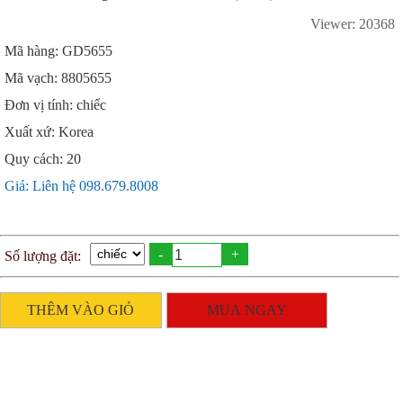
Viewer: 20368
Mã hàng: GD5655
Mã vạch: 8805655
Đơn vị tính: chiếc
Xuất xứ: Korea
Quy cách: 20
Giá: Liên hệ 098.679.8008
-
+
THÊM VÀO GIỎ
MUA NGAY