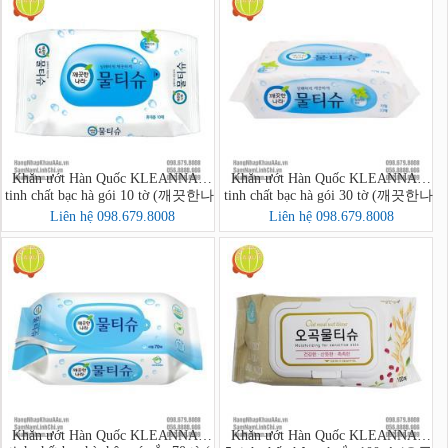
Khăn ướt Hàn Quốc KLEANNARA
Khăn ướt Hàn Quốc KLEANNARA
tinh chất bạc hà gói 10 tờ (깨끗한나
tinh chất bạc hà gói 30 tờ (깨끗한나
라 페퍼민트 물티슈 휴대 리필형
라물티슈휴대용30매)
Liên hệ 098.679.8008
Liên hệ 098.679.8008
10매)
Khăn ướt Hàn Quốc KLEANNARA
Khăn ướt Hàn Quốc KLEANNARA