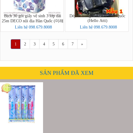
Bịch 30 gói giấy vệ sinh 3 lớp dài
Dép đi trong nhà EVA Hàn Quốc
(Hello Atti)
25m DECO nội địa Hàn Quốc (미래
생활 톡톡 3겹 30롤)
Liên hệ 098.679.8008
Liên hệ 098.679.8008
1
2
3
4
5
6
7
»
SẢN PHẨM ĐÃ XEM