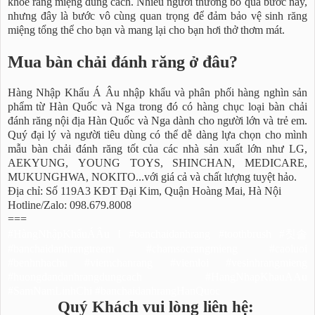
khỏe răng miệng đúng cách. Nhiều người thường bỏ qua bước này,
nhưng đây là bước vô cùng quan trọng để đảm bảo vệ sinh răng
miệng tổng thể cho bạn và mang lại cho bạn hơi thở thơm mát.
Mua bàn chải đánh răng ở đâu?
Hàng Nhập Khẩu Á Âu nhập khẩu và phân phối hàng nghìn sản
phẩm từ Hàn Quốc và Nga trong đó có hàng chục loại bàn chải
đánh răng nội địa Hàn Quốc và Nga dành cho người lớn và trẻ em.
Quý đại lý và người tiêu dùng có thể dễ dàng lựa chọn cho mình
mẫu bàn chải đánh răng tốt của các nhà sản xuất lớn như LG,
AEKYUNG, YOUNG TOYS, SHINCHAN, MEDICARE,
MUKUNGHWA, NOKITO...với giá cả và chất lượng tuyệt hảo.
Địa chỉ: Số 119A3 KĐT Đại Kim, Quận Hoàng Mai, Hà Nội
Hotline/Zalo: 098.679.8008
===
#HàngNhậpKhẩuÁÂu I #banchaidanhrang #toothbrush #칫솔
#banchaidanhrangtreem #chamsocrangmieng #caoluoi
#benhnhachu #viemchanrang #viemloi #vesinhrangmieng
#huongdandanhrangdungcach #HangNhapKhauAAu
#SamNamLinhChi #banchaidanhrangHanQuoc
Quý Khách vui lòng liên hệ: