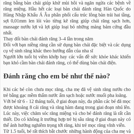
răng bằng bàn chải giúp khử mùi hôi và ngăn ngừa các bệnh về
răng miệng. Hầu hết các loại bàn chải đánh răng Hàn Quốc do
Hàng Nhập Khẩu Á Âu phân phối cấu trúc lông bàn trải hai tầng,
sợi 0,01mm len lỏi vào từng kẽ răng giúp chải răng sạch hơn,
massage nướu lợi và lợi giúp loại bỏ những mảng bám cứng đầu
nhất.
Thay đổi bàn chải đánh răng 3–4 lần trong năm
Đối với bạn niềng răng cần sử dụng bàn chải đặc biệt và các dụng
cụ vệ sinh răng khác theo hướng dẫn của nha sĩ
Người lớn tuổi bị viêm khớp hay các vấn đề sức khỏe khác khiến
bạn khó cầm bàn chải đánh răng, có thể dùng bàn chải điện.
Đánh răng cho em bé như thế nào?
Khi các bé còn chưa mọc răng, cha mẹ đã vệ sinh răng nướu cho
trẻ bằng gạc mềm thấm nước ấm sạch hoặc nước muối pha loãng.
Với bé từ 6 - 12 tháng tuổi, ở giai đoạn này, đa phần các bé đã mọc
được khoảng 8 cái răng và răng hàm đang trong giai đoạn nhú lên.
Lúc này, việc chăm sóc răng miệng và cho bé đánh răng là rất cần
thiết. Do có không ít trường hợp trẻ bị sâu răng ở giai đoạn này có
thể ảnh hưởng nghiêm trọng tới răng, khi trẻ mọc răng vĩnh viễn.
Từ 1.5 tuổi, bé rất thích bắt chước những hành động của cha mẹ và