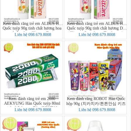
Kem đánh răng trẻ em ALBUS Hàn
Kem đánh răng trẻ em ALBUS Hàn
Quốc tuýp 90g tinh chất hương hoa
Quốc tuýp 90g tinh chất hương Dâu
quả tổng hợp (Kizcare Fruits
(Kizcare Strawberry Toothpaste)
Liên hệ 098.679.8008
Liên hệ 098.679.8008
Toothpaste)
Kem đánh răng trẻ em 2080
Kem đánh răng ROBOT Hàn Quốc
AEKYUNG Hàn Quốc tuýp 80ml
hộp 90g (치카치카/튼튼안심 키즈
tinh chất hương Táo (DENTAL
치약)
Liên hệ 098.679.8008
Liên hệ 098.679.8008
CLINIC 2080 Kids Toothpaste
(Apple))