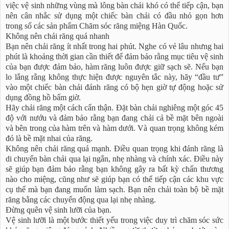
việc vệ sinh những vùng mà lông bàn chải khó có thể tiếp cận, bạn
nên cân nhắc sử dụng một chiếc bàn chải có đầu nhỏ gọn hơn
trong số các sản phẩm Chăm sóc răng miệng Hàn Quốc.
Không nên chải răng quá nhanh
Bạn nên chải răng ít nhất trong hai phút. Nghe có vẻ lâu nhưng hai
phút là khoảng thời gian cần thiết để đảm bảo rằng mục tiêu vệ sinh
của bạn được đảm bảo, hàm răng luôn được giữ sạch sẽ. Nếu bạn
lo lắng rằng không thực hiện được nguyên tắc này, hãy “đầu tư”
vào một chiếc bàn chải đánh răng có bộ hẹn giờ tự động hoặc sử
dụng đồng hồ bấm giờ.
Hãy chải răng một cách cẩn thận. Đặt bàn chải nghiêng một góc 45
độ với nướu và đảm bảo rằng bạn đang chải cả bề mặt bên ngoài
và bên trong của hàm trên và hàm dưới. Và quan trọng không kém
đó là bề mặt nhai của răng.
Không nên chải răng quá mạnh. Điều quan trọng khi đánh răng là
di chuyển bàn chải qua lại ngắn, nhẹ nhàng và chính xác. Điều này
sẽ giúp bạn đảm bảo rằng bạn không gây ra bất kỳ chấn thương
nào cho miệng, cũng như sẽ giúp bạn có thể tiếp cận các khu vực
cụ thể mà bạn đang muốn làm sạch. Bạn nên chải toàn bộ bề mặt
răng bằng các chuyển động qua lại nhẹ nhàng.
Đừng quên vệ sinh lưỡi của bạn.
Vệ sinh lưỡi là một bước thiết yếu trong việc duy trì chăm sóc sức