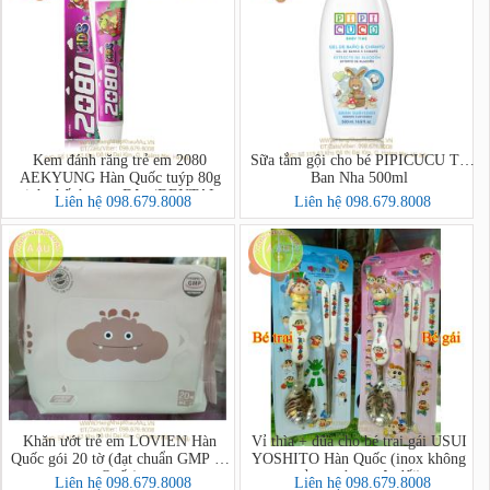
Kem đánh răng trẻ em 2080
Sữa tắm gội cho bé PIPICUCU Tây
AEKYUNG Hàn Quốc tuýp 80g
Ban Nha 500ml
tinh chất hương Dâu (DENTAL
Liên hệ 098.679.8008
Liên hệ 098.679.8008
CLINIC 2080 Kids Toothpaste
(Strawberry))
Khăn ướt trẻ em LOVIEN Hàn
Vỉ thìa + đũa cho bé trai gái USUI
Quốc gói 20 tờ (đạt chuẩn GMP Hàn
YOSHITO Hàn Quốc (inox không
Quốc)
gỉ,an toàn tuyệt đối)
Liên hệ 098.679.8008
Liên hệ 098.679.8008