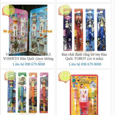
Vỉ thìa + đũa cho bé trai USUI
Bàn chải đánh răng trẻ em Hàn
YOSHITO Hàn Quốc (inox không
Quốc TOBOT (có 4 mẫu)
gỉ,an toàn tuyệt đối)
Liên hệ 098.679.8008
Liên hệ 098.679.8008