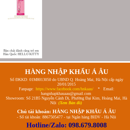
Bàn chải đánh răng trẻ em
Hàn Quốc HELLO KITTY
HÀNG NHẬP KHẨU Á ÂU
Số ĐKKD: 01M8013050 do UBND Q. Hoàng Mai, Hà Nội cấp ngày
20/01/2015
Fanpage:
https://www.facebook.com/hnkaau/
* Email:
hangnhapkhauaau@gmail.com
Showroom: Số 21B5 Nguyễn Cảnh Dị, Phường Đại Kim, Hoàng Mai, Hà
Nội
(Xem Bản đồ)
Chủ tài khoản: HÀNG NHẬP KHẨU Á ÂU
- Số tài khoản: 8867505477 - tại Ngân hàng BIDV - Hà Nội
Hotline/Zalo:
098.679.8008