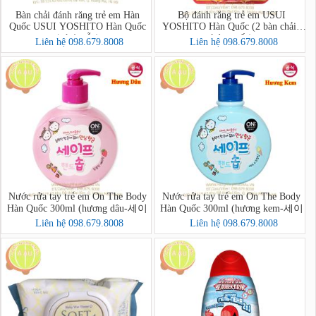
Bàn chải đánh răng trẻ em Hàn
Bộ đánh răng trẻ em USUI
Quốc USUI YOSHITO Hàn Quốc
YOSHITO Hàn Quốc (2 bàn chải +
(có 4 mẫu)
kdr + cốc)
Liên hệ 098.679.8008
Liên hệ 098.679.8008
Nước rửa tay trẻ em On The Body
Nước rửa tay trẻ em On The Body
Hàn Quốc 300ml (hương dâu-세이
Hàn Quốc 300ml (hương kem-세이
프핸드솝)
프핸드솝)
Liên hệ 098.679.8008
Liên hệ 098.679.8008