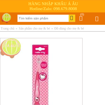
HÀNG NHẬP KHẨU Á ÂU
Hotline/Zalo: 098.679.8008
(0)
Trang chủ
»
Sản phẩm cho mẹ & bé
»
Đồ dùng cho mẹ & bé