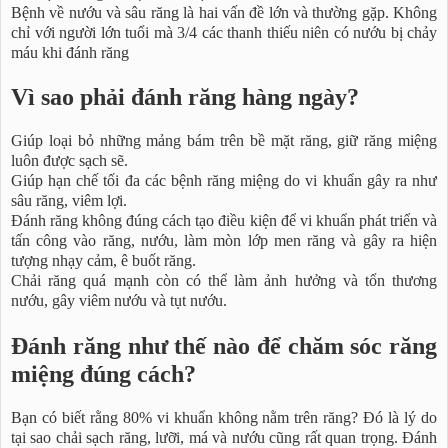
Bệnh về nướu và sâu răng là hai vấn đề lớn và thường gặp. Không
chỉ với người lớn tuổi mà 3/4 các thanh thiếu niên có nướu bị chảy
máu khi đánh răng
Vì sao phải đánh răng hàng ngày?
Giúp loại bỏ những mảng bám trên bề mặt răng, giữ răng miệng
luôn được sạch sẽ.
Giúp hạn chế tối đa các bệnh răng miệng do vi khuẩn gây ra như
sâu răng, viêm lợi.
Đánh răng không đúng cách tạo điều kiện để vi khuẩn phát triển và
tấn công vào răng, nướu, làm mòn lớp men răng và gây ra hiện
tượng nhạy cảm, ê buốt răng.
Chải răng quá mạnh còn có thể làm ảnh hưởng và tổn thương
nướu, gây viêm nướu và tụt nướu.
Đánh răng như thế nào để chăm sóc răng
miệng đúng cách?
Bạn có biết rằng 80% vi khuẩn không nằm trên răng? Đó là lý do
tại sao chải sạch răng, lưỡi, má và nướu cũng rất quan trọng. Đánh