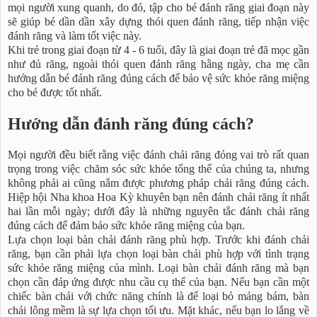
mọi người xung quanh, do đó, tập cho bé đánh răng giai đoạn này
sẽ giúp bé dần dần xây dựng thói quen đánh răng, tiếp nhận việc
đánh răng và làm tốt việc này.
Khi trẻ trong giai đoạn từ 4 - 6 tuổi, đây là giai đoạn trẻ đã mọc gần
như đủ răng, ngoài thói quen đánh răng hằng ngày, cha mẹ cần
hướng dẫn bé đánh răng đúng cách để bảo vệ sức khỏe răng miệng
cho bé được tốt nhất.
Hướng dẫn đánh răng đúng cách?
Mọi người đều biết rằng việc đánh chải răng đóng vai trò rất quan
trọng trong việc chăm sóc sức khỏe tổng thể của chúng ta, nhưng
không phải ai cũng nắm được phương pháp chải răng đúng cách.
Hiệp hội Nha khoa Hoa Kỳ khuyên bạn nên đánh chải răng ít nhất
hai lần mỗi ngày; dưới đây là những nguyên tắc đánh chải răng
đúng cách để đảm bảo sức khỏe răng miệng của bạn.
Lựa chọn loại bàn chải đánh răng phù hợp. Trước khi đánh chải
răng, bạn cần phải lựa chọn loại bàn chải phù hợp với tình trạng
sức khỏe răng miệng của mình. Loại bàn chải đánh răng mà bạn
chọn cần đáp ứng được nhu cầu cụ thể của bạn. Nếu bạn cần một
chiếc bàn chải với chức năng chính là để loại bỏ mảng bám, bàn
chải lông mềm là sự lựa chọn tối ưu. Mặt khác, nếu bạn lo lắng về