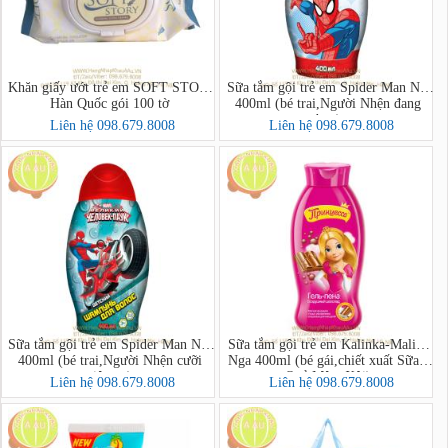
Khăn giấy ướt trẻ em SOFT STORY
Sữa tắm gội trẻ em Spider Man Nga
Hàn Quốc gói 100 tờ
400ml (bé trai,Người Nhện đang
bay)
Liên hệ 098.679.8008
Liên hệ 098.679.8008
Sữa tắm gội trẻ em Spider Man Nga
Sữa tắm gội trẻ em Kalinka-Malinka
400ml (bé trai,Người Nhện cưỡi
Nga 400ml (bé gái,chiết xuất Sữa &
siêu xe)
Quả Mâm Xôi)
Liên hệ 098.679.8008
Liên hệ 098.679.8008