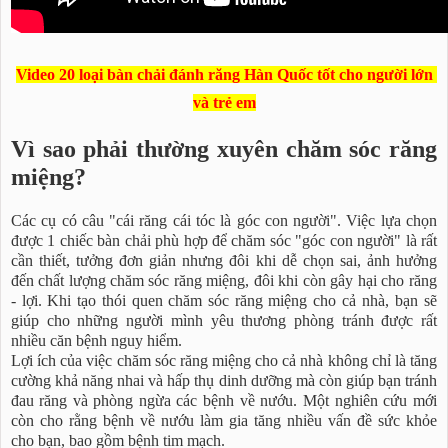
Video 20 loại bàn chải đánh răng Hàn Quốc tốt cho người lớn
và trẻ em
Vì sao phải thường xuyên chăm sóc răng
miệng?
Các cụ có câu "cái răng cái tóc là góc con người". Việc lựa chọn
được 1 chiếc bàn chải phù hợp để chăm sóc "góc con người" là rất
cần thiết, tưởng đơn giản nhưng đôi khi dễ chọn sai, ảnh hưởng
đến chất lượng chăm sóc răng miệng, đôi khi còn gây hại cho răng
- lợi. Khi tạo thói quen chăm sóc răng miệng cho cả nhà, bạn sẽ
giúp cho những người mình yêu thương phòng tránh được rất
nhiều căn bệnh nguy hiểm.
Lợi ích của việc chăm sóc răng miệng cho cả nhà không chỉ là tăng
cường khả năng nhai và hấp thụ dinh dưỡng mà còn giúp bạn tránh
đau răng và phòng ngừa các bệnh về nướu. Một nghiên cứu mới
còn cho rằng bệnh về nướu làm gia tăng nhiều vấn đề sức khỏe
cho bạn, bao gồm bệnh tim mạch.