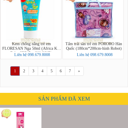
Kem chống nắng trẻ em
Tấm trải sàn trẻ em PORORO Hàn
FLORESAN Nga 50ml (Africa Kids
Quốc (180cm*200cm-hình Robot)
Baby SPF45+ AVA/UVB)
Liên hệ 098.679.8008
Liên hệ 098.679.8008
1
2
3
4
5
6
7
»
SẢN PHẨM ĐÃ XEM