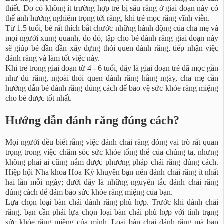
thiết. Do có không ít trường hợp trẻ bị sâu răng ở giai đoạn này có
thể ảnh hưởng nghiêm trọng tới răng, khi trẻ mọc răng vĩnh viễn.
Từ 1.5 tuổi, bé rất thích bắt chước những hành động của cha mẹ và
mọi người xung quanh, do đó, tập cho bé đánh răng giai đoạn này
sẽ giúp bé dần dần xây dựng thói quen đánh răng, tiếp nhận việc
đánh răng và làm tốt việc này.
Khi trẻ trong giai đoạn từ 4 - 6 tuổi, đây là giai đoạn trẻ đã mọc gần
như đủ răng, ngoài thói quen đánh răng hằng ngày, cha mẹ cần
hướng dẫn bé đánh răng đúng cách để bảo vệ sức khỏe răng miệng
cho bé được tốt nhất.
Hướng dẫn đánh răng đúng cách?
Mọi người đều biết rằng việc đánh chải răng đóng vai trò rất quan
trọng trong việc chăm sóc sức khỏe tổng thể của chúng ta, nhưng
không phải ai cũng nắm được phương pháp chải răng đúng cách.
Hiệp hội Nha khoa Hoa Kỳ khuyên bạn nên đánh chải răng ít nhất
hai lần mỗi ngày; dưới đây là những nguyên tắc đánh chải răng
đúng cách để đảm bảo sức khỏe răng miệng của bạn.
Lựa chọn loại bàn chải đánh răng phù hợp. Trước khi đánh chải
răng, bạn cần phải lựa chọn loại bàn chải phù hợp với tình trạng
sức khỏe răng miệng của mình. Loại bàn chải đánh răng mà bạn