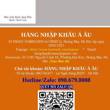
Bàn chải đánh răng Hàn
Quốc Oral Care
HÀNG NHẬP KHẨU Á ÂU
Số ĐKKD: 01M8013050 do UBND Q. Hoàng Mai, Hà Nội cấp ngày
20/01/2015
Fanpage:
https://www.facebook.com/hnkaau/
* Email:
hangnhapkhauaau@gmail.com
Showroom: Số 21B5 Nguyễn Cảnh Dị, Phường Đại Kim, Hoàng Mai, Hà
Nội
(Xem Bản đồ)
Chủ tài khoản: HÀNG NHẬP KHẨU Á ÂU
- Số tài khoản: 8867505477 - tại Ngân hàng BIDV - Hà Nội
Hotline/Zalo:
098.679.8008
QUÉT MÃ ZALO QR