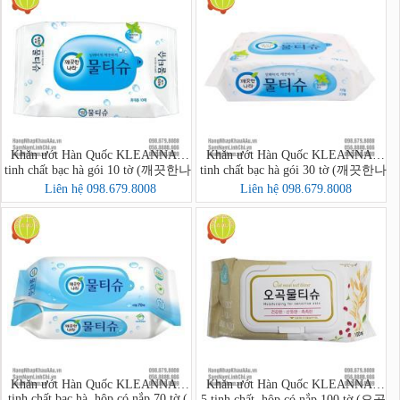
Khăn ướt Hàn Quốc KLEANNARA
Khăn ướt Hàn Quốc KLEANNARA
tinh chất bạc hà gói 10 tờ (깨끗한나
tinh chất bạc hà gói 30 tờ (깨끗한나
라 페퍼민트 물티슈 휴대 리필형
라물티슈휴대용30매)
Liên hệ 098.679.8008
Liên hệ 098.679.8008
10매)
Khăn ướt Hàn Quốc KLEANNARA
Khăn ướt Hàn Quốc KLEANNARA
tinh chất bạc hà, hộp có nắp 70 tờ (
5 tinh chất, hộp có nắp 100 tờ (오곡