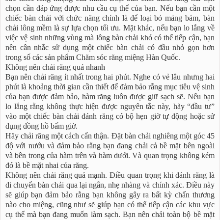
chọn cần đáp ứng được nhu cầu cụ thể của bạn. Nếu bạn cần một
chiếc bàn chải với chức năng chính là để loại bỏ mảng bám, bàn
chải lông mềm là sự lựa chọn tối ưu. Mặt khác, nếu bạn lo lắng về
việc vệ sinh những vùng mà lông bàn chải khó có thể tiếp cận, bạn
nên cân nhắc sử dụng một chiếc bàn chải có đầu nhỏ gọn hơn
trong số các sản phẩm Chăm sóc răng miệng Hàn Quốc.
Không nên chải răng quá nhanh
Bạn nên chải răng ít nhất trong hai phút. Nghe có vẻ lâu nhưng hai
phút là khoảng thời gian cần thiết để đảm bảo rằng mục tiêu vệ sinh
của bạn được đảm bảo, hàm răng luôn được giữ sạch sẽ. Nếu bạn
lo lắng rằng không thực hiện được nguyên tắc này, hãy “đầu tư”
vào một chiếc bàn chải đánh răng có bộ hẹn giờ tự động hoặc sử
dụng đồng hồ bấm giờ.
Hãy chải răng một cách cẩn thận. Đặt bàn chải nghiêng một góc 45
độ với nướu và đảm bảo rằng bạn đang chải cả bề mặt bên ngoài
và bên trong của hàm trên và hàm dưới. Và quan trọng không kém
đó là bề mặt nhai của răng.
Không nên chải răng quá mạnh. Điều quan trọng khi đánh răng là
di chuyển bàn chải qua lại ngắn, nhẹ nhàng và chính xác. Điều này
sẽ giúp bạn đảm bảo rằng bạn không gây ra bất kỳ chấn thương
nào cho miệng, cũng như sẽ giúp bạn có thể tiếp cận các khu vực
cụ thể mà bạn đang muốn làm sạch. Bạn nên chải toàn bộ bề mặt