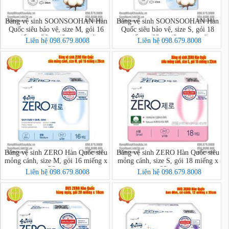
Băng vệ sinh SOONSOOHAN Hàn
Băng vệ sinh SOONSOOHAN Hàn
Quốc siêu bảo vệ, size M, gói 16
Quốc siêu bảo vệ, size S, gói 18
miếng x 26cm (Superguard)
miếng x 23cm (Superguard)
Liên hệ 098.679.8008
Liên hệ 098.679.8008
Băng vệ sinh ZERO Hàn Quốc siêu
Băng vệ sinh ZERO Hàn Quốc siêu
mỏng cánh, size M, gói 16 miếng x
mỏng cánh, size S, gói 18 miếng x
26cm
23cm
Liên hệ 098.679.8008
Liên hệ 098.679.8008