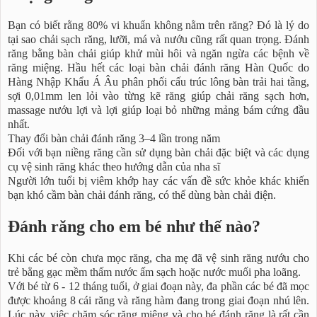
Bạn có biết rằng 80% vi khuẩn không nằm trên răng? Đó là lý do
tại sao chải sạch răng, lưỡi, má và nướu cũng rất quan trọng. Đánh
răng bằng bàn chải giúp khử mùi hôi và ngăn ngừa các bệnh về
răng miệng. Hầu hết các loại bàn chải đánh răng Hàn Quốc do
Hàng Nhập Khẩu Á Âu phân phối cấu trúc lông bàn trải hai tầng,
sợi 0,01mm len lỏi vào từng kẽ răng giúp chải răng sạch hơn,
massage nướu lợi và lợi giúp loại bỏ những mảng bám cứng đầu
nhất.
Thay đổi bàn chải đánh răng 3–4 lần trong năm
Đối với bạn niềng răng cần sử dụng bàn chải đặc biệt và các dụng
cụ vệ sinh răng khác theo hướng dẫn của nha sĩ
Người lớn tuổi bị viêm khớp hay các vấn đề sức khỏe khác khiến
bạn khó cầm bàn chải đánh răng, có thể dùng bàn chải điện.
Đánh răng cho em bé như thế nào?
Khi các bé còn chưa mọc răng, cha mẹ đã vệ sinh răng nướu cho
trẻ bằng gạc mềm thấm nước ấm sạch hoặc nước muối pha loãng.
Với bé từ 6 - 12 tháng tuổi, ở giai đoạn này, đa phần các bé đã mọc
được khoảng 8 cái răng và răng hàm đang trong giai đoạn nhú lên.
Lúc này, việc chăm sóc răng miệng và cho bé đánh răng là rất cần