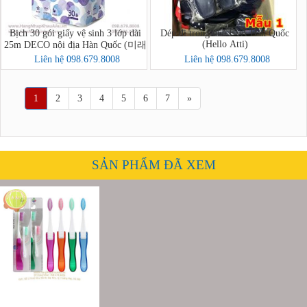
Bịch 30 gói giấy vệ sinh 3 lớp dài
Dép đi trong nhà EVA Hàn Quốc
(Hello Atti)
25m DECO nội địa Hàn Quốc (미래
생활 톡톡 3겹 30롤)
Liên hệ 098.679.8008
Liên hệ 098.679.8008
1
2
3
4
5
6
7
»
SẢN PHẨM ĐÃ XEM