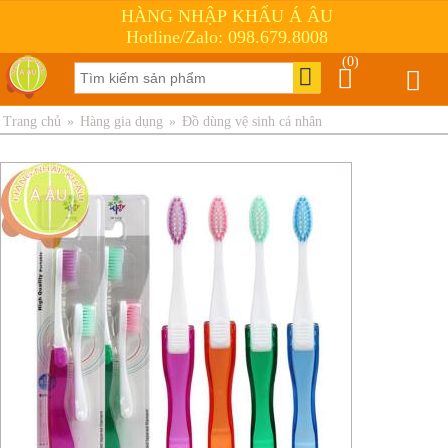
HÀNG NHẬP KHẨU Á ÂU
Hotline/Zalo: 098.679.8008
(0)
Trang chủ
»
Hàng gia dụng
»
Đồ dùng vệ sinh cá nhân