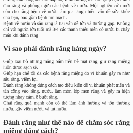
đau răng và phòng ngừa các bệnh về nướu. Một nghiên cứu mới
còn cho rằng bệnh về nướu làm gia tăng nhiều vấn đề sức khỏe
cho bạn, bao gồm bệnh tim mạch.
Bệnh về nướu và sâu răng là hai vấn đề lớn và thường gặp. Không
chỉ với người lớn tuổi mà 3/4 các thanh thiếu niên có nướu bị chảy
máu khi đánh răng
Vì sao phải đánh răng hàng ngày?
Giúp loại bỏ những mảng bám trên bề mặt răng, giữ răng miệng
luôn được sạch sẽ.
Giúp hạn chế tối đa các bệnh răng miệng do vi khuẩn gây ra như
sâu răng, viêm lợi.
Đánh răng không đúng cách tạo điều kiện để vi khuẩn phát triển và
tấn công vào răng, nướu, làm mòn lớp men răng và gây ra hiện
tượng nhạy cảm, ê buốt răng.
Chải răng quá mạnh còn có thể làm ảnh hưởng và tổn thương
nướu, gây viêm nướu và tụt nướu.
Đánh răng như thế nào để chăm sóc răng
miệng đúng cách?