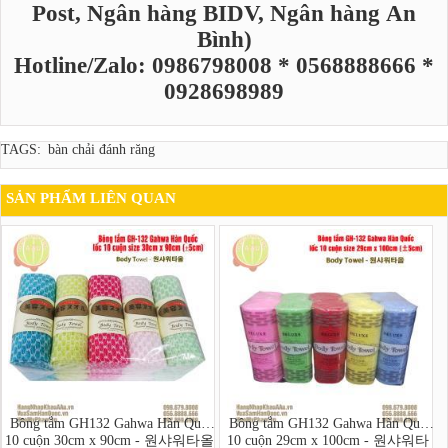
Post, Ngân hàng BIDV, Ngân hàng An
Bình)
Hotline/Zalo: 0986798008 * 0568888666 *
0928698989
TAGS:
bàn chải đánh răng
SẢN PHẨM LIÊN QUAN
Bông tắm GH132 Gahwa Hàn Quốc
Bông tắm GH132 Gahwa Hàn Quốc
10 cuộn 30cm x 90cm - 원샤워타올
10 cuộn 29cm x 100cm - 원샤워타