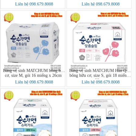
올
Liên hệ 098.679.8008
Liên hệ 098.679.8008
Băng vệ sinh MATCHUM bông hữu
Băng vệ sinh MATCHUM Hàn Quốc
cơ, size M, gói 16 miếng x 26cm
bông hữu cơ, size S, gói 18 miếng x
23cm
Liên hệ 098.679.8008
Liên hệ 098.679.8008