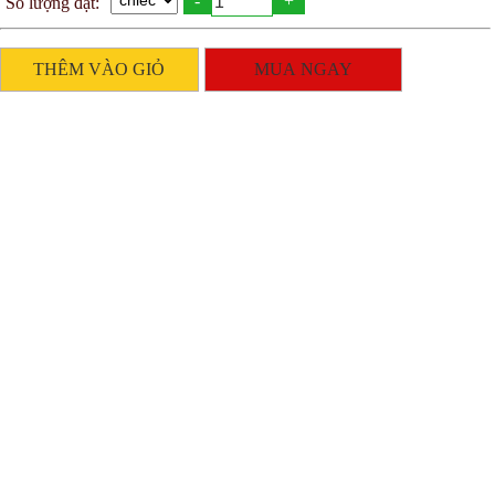
-
+
THÊM VÀO GIỎ
MUA NGAY