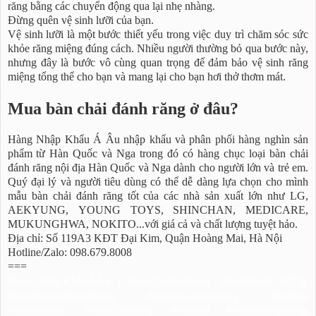
răng bằng các chuyển động qua lại nhẹ nhàng.
Đừng quên vệ sinh lưỡi của bạn.
Vệ sinh lưỡi là một bước thiết yếu trong việc duy trì chăm sóc sức
khỏe răng miệng đúng cách. Nhiều người thường bỏ qua bước này,
nhưng đây là bước vô cùng quan trọng để đảm bảo vệ sinh răng
miệng tổng thể cho bạn và mang lại cho bạn hơi thở thơm mát.
Mua bàn chải đánh răng ở đâu?
Hàng Nhập Khẩu Á Âu nhập khẩu và phân phối hàng nghìn sản
phẩm từ Hàn Quốc và Nga trong đó có hàng chục loại bàn chải
đánh răng nội địa Hàn Quốc và Nga dành cho người lớn và trẻ em.
Quý đại lý và người tiêu dùng có thể dễ dàng lựa chọn cho mình
mẫu bàn chải đánh răng tốt của các nhà sản xuất lớn như LG,
AEKYUNG, YOUNG TOYS, SHINCHAN, MEDICARE,
MUKUNGHWA, NOKITO...với giá cả và chất lượng tuyệt hảo.
Địa chỉ: Số 119A3 KĐT Đại Kim, Quận Hoàng Mai, Hà Nội
Hotline/Zalo: 098.679.8008
===
#HàngNhậpKhẩuÁÂu I #banchaidanhrang #toothbrush #칫솔
#banchaidanhrangtreem #chamsocrangmieng #caoluoi
#benhnhachu #viemchanrang #viemloi #vesinhrangmieng