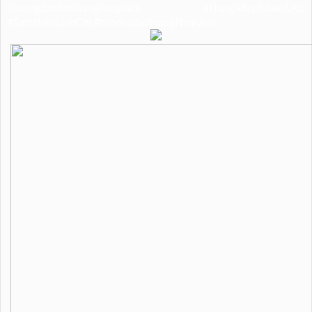
#huongdandanhrangdungcach #HangNhapKhauAAu
#SamNamLinhChi #banchaidanhrangHanQuoc