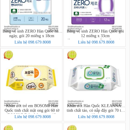
Băng vệ sinh ZERO Hàn Quốc hàng
Băng vệ sinh ZERO Hàn Quốc gói
ngày, gói 20 miếng x 18cm
12 miếng x 33cm
(Soonsoohanmyeon Zero Overnight
Liên hệ 098.679.8008
Liên hệ 098.679.8008
12 pcs/bag)
Khăn ướt trẻ em BOSOMI Hàn
Khăn ướt Hàn Quốc KLEANNARA
Quốc tinh chất mật ong gói 60 tờ
tinh chất táo, có nắp đậy gói 70 tờ +
(BOSOMI Baby Wet wipes 13-
10 tờ
Liên hệ 098.679.8008
Liên hệ 098.679.8008
nothing Ansim)