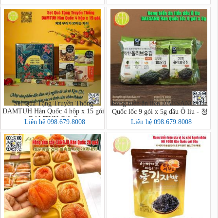
Set Quà Tặng Truyền Thống
Rong biển ăn liền DAESANG Hàn
DAMTUH Hàn Quốc 4 hộp x 15 gói
Quốc lốc 9 gói x 5g dầu Ô liu - 청
- DAMTUH Gift Set
정원 올리브유 재래김
Liên hệ 098.679.8008
Liên hệ 098.679.8008