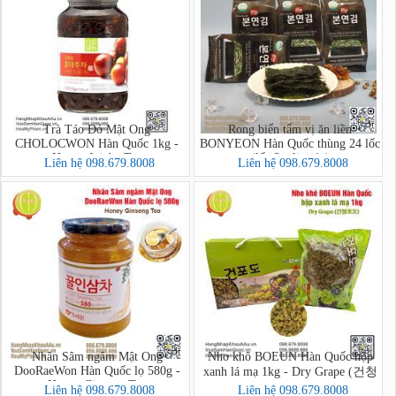
Trà Táo Đỏ Mật Ong
Rong biển tẩm vị ăn liền
CHOLOCWON Hàn Quốc 1kg -
BONYEON Hàn Quốc thùng 24 lốc
Honey Jujube Tea
(lốc 3 gói x 4g)
Liên hệ 098.679.8008
Liên hệ 098.679.8008
Nhân Sâm ngâm Mật Ong
Nho khô BOEUN Hàn Quốc hộp
DooRaeWon Hàn Quốc lọ 580g -
xanh lá mạ 1kg - Dry Grape (건청
Honey Ginseng Tea
포도)
Liên hệ 098.679.8008
Liên hệ 098.679.8008