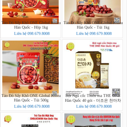
Táo Đỏ Sấy Khô ONE Global Korea
Táo Đỏ Sấy Khô ONE Global Korea
Hàn Quốc - Hộp 1kg
Hàn Quốc - Túi 1kg
Liên hệ 098.679.8008
Liên hệ 098.679.8008
Táo Đỏ Sấy Khô ONE Global Korea
Bột Ngũ cốc Thiên ma THE ONE
Hàn Quốc - Túi 500g
Hàn Quốc 40 gói - 더조은 천마차
40포
Liên hệ 098.679.8008
Liên hệ 098.679.8008