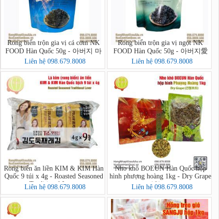
Rong biển trộn gia vị cá cơm NK
Rong biển trộn gia vị ngọt NK
FOOD Hàn Quốc 50g - 아버지 마
FOOD Hàn Quốc 50g - 아버지愛
음을 담아 멸치새우 돌김자반볶음
마음을 담아 돌김자반볶음
Liên hệ 098.679.8008
Liên hệ 098.679.8008
Rong biển ăn liền KIM & KIM Hàn
Nho khô BOEUN Hàn Quốc hộp
Quốc 9 túi x 4g - Roasted Seasoned
hình phượng hoàng 1kg - Dry Grape
Traditional Laver
(건청포도)
Liên hệ 098.679.8008
Liên hệ 098.679.8008