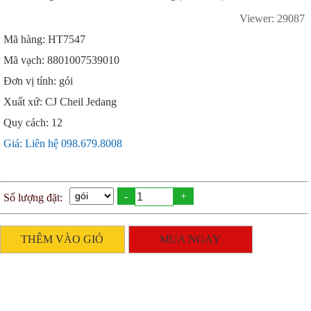
Viewer: 29087
Mã hàng: HT7547
Mã vạch: 8801007539010
Đơn vị tính: gói
Xuất xứ: CJ Cheil Jedang
Quy cách: 12
Giá: Liên hệ 098.679.8008
-
+
Số lượng đặt:
THÊM VÀO GIỎ
MUA NGAY