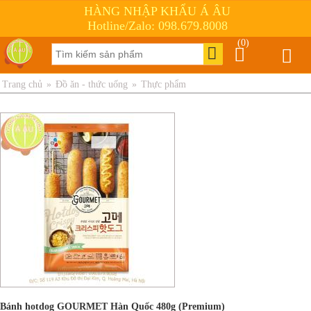
HÀNG NHẬP KHẨU Á ÂU
Hotline/Zalo: 098.679.8008
(0)
Trang chủ
»
Đồ ăn - thức uống
»
Thực phẩm
Bánh hotdog GOURMET Hàn Quốc 480g (Premium)