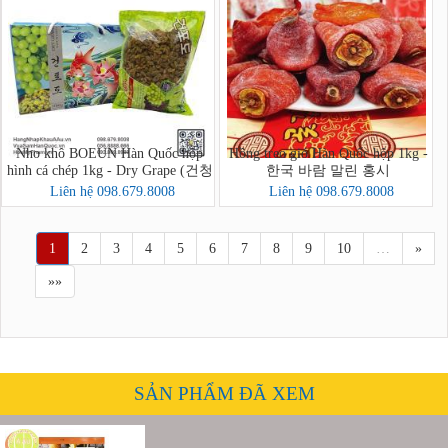
Nho khô BOEUN Hàn Quốc hộp
Hồng treo gió Hàn Quốc hộp 1kg -
hình cá chép 1kg - Dry Grape (건청
한국 바람 말린 홍시
포도)
Liên hệ 098.679.8008
Liên hệ 098.679.8008
1
2
3
4
5
6
7
8
9
10
…
»
»»
SẢN PHẨM ĐÃ XEM