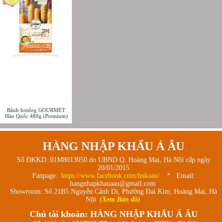
Bánh hotdog GOURMET
Hàn Quốc 480g (Premium)
HÀNG NHẬP KHẨU Á ÂU
Số ĐKKD: 01M8013050 do UBND Q. Hoàng Mai, Hà Nội cấp ngày
20/01/2015
Fanpage:
https://www.facebook.com/hnkaau/
* Email:
hangnhapkhauaau@gmail.com
Showroom: Số 21B5 Nguyễn Cảnh Dị, Phường Đại Kim, Hoàng Mai, Hà
Nội
(Xem Bản đồ)
Chủ tài khoản: HÀNG NHẬP KHẨU Á ÂU