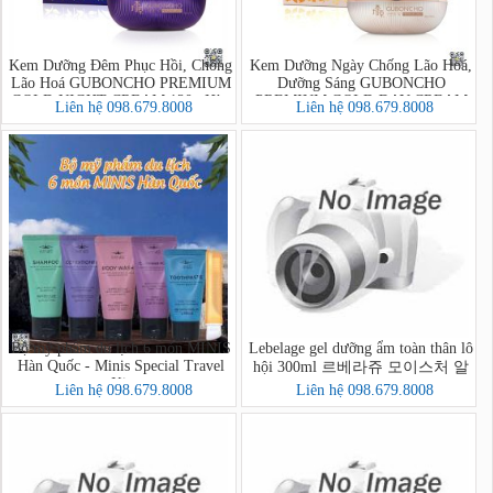
Kem Dưỡng Đêm Phục Hồi, Chống
Kem Dưỡng Ngày Chống Lão Hoá,
Lão Hoá GUBONCHO PREMIUM
Dưỡng Sáng GUBONCHO
GOLD NIGHT CREAM 120g Hàn
PREMIUM GOLD DAY CREAM
Liên hệ 098.679.8008
Liên hệ 098.679.8008
Quốc
80g Hàn Quốc
Bộ mỹ phẩm du lịch 6 món MINIS
Lebelage gel dưỡng ẩm toàn thân lô
Hàn Quốc - Minis Special Travel
hội 300ml 르베라쥬 모이스처 알
Kit
로에 순도 100% 수딩젤
Liên hệ 098.679.8008
Liên hệ 098.679.8008