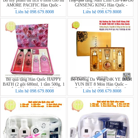
Bộ mỹ phẩm du lịch 6 món cho nữ
Hộp quà tặng Nấm Linh Chi Táo Đỏ
AMORE PACIFIC Hàn Quốc -
GINSENG KING Hàn Quốc -
Travel Kit For Women
Korean Gift Set
Liên hệ 098.679.8008
Liên hệ 098.679.8008
Bộ quà tặng Hàn Quốc HAPPY
Bộ Dưỡng Da Vàng 24K YE DAM
BATH (2 gội 680ml, 1 tắm 500g, 1
YUN BIT 8 Món Hàn Quốc –
tắm 200g, 1 xà phòng 80g)
Dưỡng Sáng Da, Căng Mịn &
Liên hệ 098.679.8008
Liên hệ 098.679.8008
Chống Lão Hóa Cao Cấp