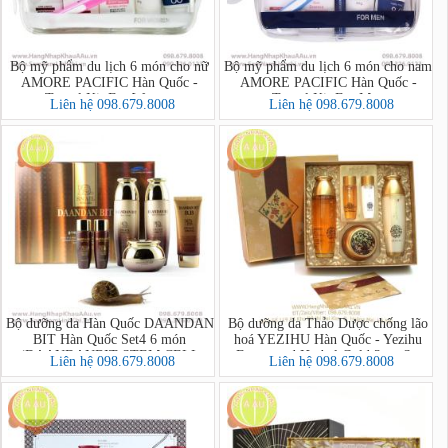
Bộ mỹ phẩm du lịch 6 món cho nữ
Bộ mỹ phẩm du lịch 6 món cho nam
AMORE PACIFIC Hàn Quốc -
AMORE PACIFIC Hàn Quốc -
Travel Kit For Women
Travel Kit For Men
Liên hệ 098.679.8008
Liên hệ 098.679.8008
Bộ dưỡng da Hàn Quốc DAANDAN
Bộ dưỡng da Thảo Dược chống lão
BIT Hàn Quốc Set4 6 món
hoá YEZIHU Hàn Quốc - Yezihu
(DAANDANBIT STEM CELL
Fermented Herbal Gold 3pcs Set
Liên hệ 098.679.8008
Liên hệ 098.679.8008
PREMIUM SNAIL 4SET)