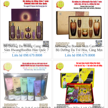
Bộ Dưỡng Da Hoàng Cung Hồng
JaHwangSu Boeum Skin Care Set –
Sâm HwangHooBin Hàn Quốc 7
Bộ Dưỡng Da Trẻ Hóa, Căng Mịn
Món – Trẻ Hóa, Phục Hồi & Căng
Chuẩn Hàn 7 Món
Liên hệ 098.679.8008
Liên hệ 098.679.8008
Mịn Làn Da