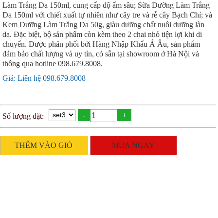
Làm Trắng Da 150ml, cung cấp độ ẩm sâu; Sữa Dưỡng Làm Trắng
Da 150ml với chiết xuất tự nhiên như cây tre và rễ cây Bạch Chỉ; và
Kem Dưỡng Làm Trắng Da 50g, giàu dưỡng chất nuôi dưỡng làn
da. Đặc biệt, bộ sản phẩm còn kèm theo 2 chai nhỏ tiện lợi khi di
chuyển. Được phân phối bởi Hàng Nhập Khẩu Á Âu, sản phẩm
đảm bảo chất lượng và uy tín, có sẵn tại showroom ở Hà Nội và
thông qua hotline 098.679.8008.
Giá: Liên hệ 098.679.8008
-
+
Số lượng đặt:
THÊM VÀO GIỎ
MUA NGAY