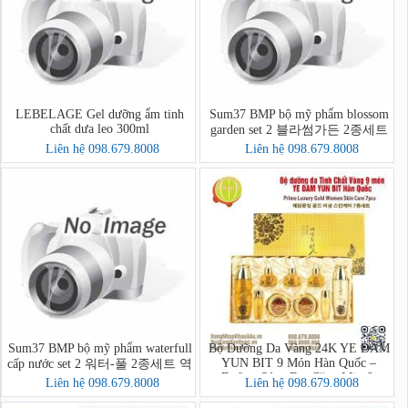
LEBELAGE Gel dưỡng ẩm tinh
Sum37 BMP bộ mỹ phẩm blossom
chất dưa leo 300ml
garden set 2 블라썸가든 2종세트
Liên hệ 098.679.8008
Liên hệ 098.679.8008
Sum37 BMP bộ mỹ phẩm waterfull
Bộ Dưỡng Da Vàng 24K YE DAM
YUN BIT 9 Món Hàn Quốc –
cấp nước set 2 워터-풀 2종세트 역
Dưỡng Sáng Da, Căng Mịn &
매팩
Liên hệ 098.679.8008
Liên hệ 098.679.8008
Chống Lão Hóa Cao Cấp