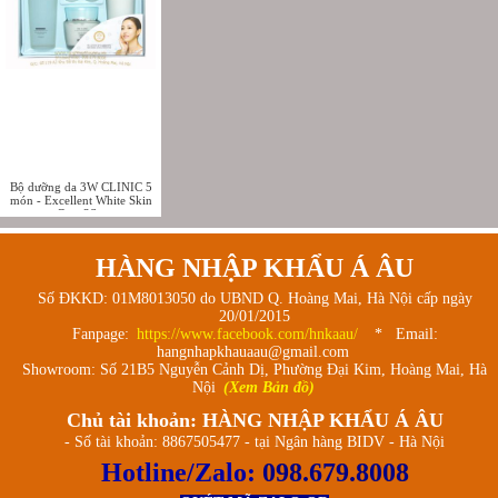
Bộ dưỡng da 3W CLINIC 5
món - Excellent White Skin
Care 3Set
HÀNG NHẬP KHẨU Á ÂU
Số ĐKKD: 01M8013050 do UBND Q. Hoàng Mai, Hà Nội cấp ngày
20/01/2015
Fanpage:
https://www.facebook.com/hnkaau/
* Email:
hangnhapkhauaau@gmail.com
Showroom: Số 21B5 Nguyễn Cảnh Dị, Phường Đại Kim, Hoàng Mai, Hà
Nội
(Xem Bản đồ)
Chủ tài khoản: HÀNG NHẬP KHẨU Á ÂU
- Số tài khoản: 8867505477 - tại Ngân hàng BIDV - Hà Nội
Hotline/Zalo:
098.679.8008