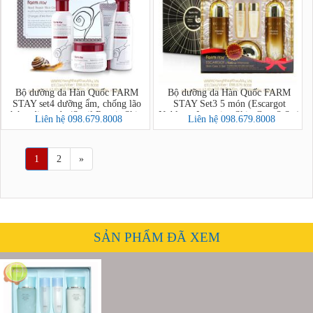
Bộ dưỡng da Hàn Quốc FARM
Bộ dưỡng da Hàn Quốc FARM
STAY set4 dưỡng ẩm, chống lão
STAY Set3 5 món (Escargot
hóa, tái tạo da (Snail Repair Skin
Noblesse Intensive Skin Care 3 Set)
Liên hệ 098.679.8008
Liên hệ 098.679.8008
Care 4 Set)
1
2
»
SẢN PHẨM ĐÃ XEM