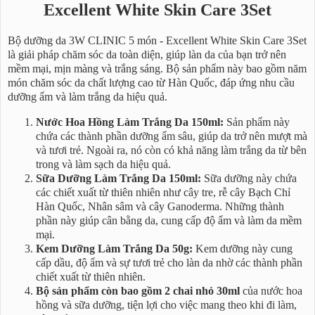
Excellent White Skin Care 3Set
Bộ dưỡng da 3W CLINIC 5 món - Excellent White Skin Care 3Set
là giải pháp chăm sóc da toàn diện, giúp làn da của bạn trở nên
mềm mại, mịn màng và trắng sáng. Bộ sản phẩm này bao gồm năm
món chăm sóc da chất lượng cao từ Hàn Quốc, đáp ứng nhu cầu
dưỡng ẩm và làm trắng da hiệu quả.
Nước Hoa Hồng Làm Trắng Da 150ml:
Sản phẩm này
chứa các thành phần dưỡng ẩm sâu, giúp da trở nên mượt mà
và tươi trẻ. Ngoài ra, nó còn có khả năng làm trắng da từ bên
trong và làm sạch da hiệu quả.
Sữa Dưỡng Làm Trắng Da 150ml:
Sữa dưỡng này chứa
các chiết xuất từ thiên nhiên như cây tre, rễ cây Bạch Chỉ
Hàn Quốc, Nhân sâm và cây Ganoderma. Những thành
phần này giúp cân bằng da, cung cấp độ ẩm và làm da mềm
mại.
Kem Dưỡng Làm Trắng Da 50g:
Kem dưỡng này cung
cấp dầu, độ ẩm và sự tươi trẻ cho làn da nhờ các thành phần
chiết xuất từ thiên nhiên.
Bộ sản phẩm còn bao gồm 2 chai nhỏ 30ml
của nước hoa
hồng và sữa dưỡng, tiện lợi cho việc mang theo khi đi làm,