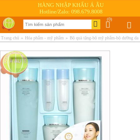
HÀNG NHẬP KHẨU Á ÂU
Hotline/Zalo: 098.679.8008
(0)
Trang chủ
»
Hóa phẩm - mỹ phẩm
»
Bộ quà tặng-bộ mỹ phẩm-bộ dưỡng da